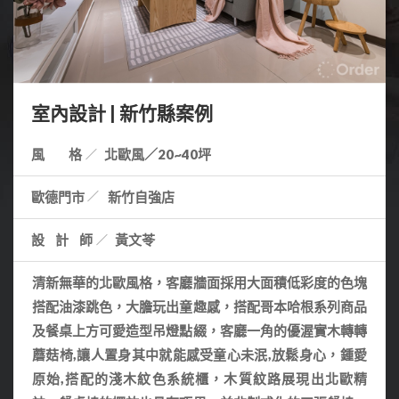
室內設計 | 新竹縣案例
風 格
北歐風／20~40坪
歐德門市
新竹自強店
設計師
黃文苓
清新無華的北歐風格，客廳牆面採用大面積低彩度的色塊
搭配油漆跳色，大膽玩出童趣感，搭配哥本哈根系列商品
及餐桌上方可愛造型吊燈點綴，客廳一角的優渥實木轉轉
蘑菇椅,讓人置身其中就能感受童心未泯,放鬆身心，鍾愛
原始,搭配的淺木紋色系統櫃，木質紋路展現出北歐精