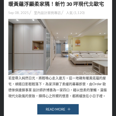
暖黃蘊浮顯柔家隅！新竹 30 坪現代北歐宅
Sep 08, 2025
室內設計案例專訪
人氣 (1,120)
若是帶入純然日光，將輕喚心走入遠方。這一地襯有暖黃底蘊的屋
宅，順隨日影輕輕落下，為家浮顯了柔緩的幕幕即景，由Order 歐
德傢俱連鎖事業 設計師許博惠為一家四口，藉以悠柔的筆觸，漫描
現代北歐風的景致，擷得心之所嚮的愜意，都將緩放在小日子裡。
READ MORE