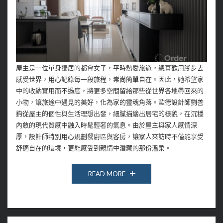
屋主是一位單身獨居的都會女子，平時熱愛旅遊，總喜歡用腳步去
感受世界，用心記錄每一段旅程，崇尚簡單自在。因此，她希望家
中的收納實用而不過度，將更多空間留給那些從世界各地帶回來的
小物，讓旅途中遇見的美好，化為家的靈魂角落。歐德設計師劉善
鈞從屋主的個性與生活理想出發，細膩描繪出居宅的樣貌，在沉穩
內斂的現代質感中融入時髦輕奢的氣息。由於屋主與家人感情深
厚，設計師特別用心規劃餐廚區與客房，讓家人來訪時不僅能享受
舒適自在的環境，更能感受到親情中潛藏的那份溫柔。
READ MORE