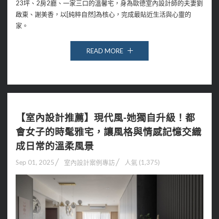
23坪、2房2廳、一家三口的溫馨宅，身為歐德室內設計師的夫妻劉
啟東、謝美香，以[純粹自然]為核心，完成最貼近生活與心靈的
家。
READ MORE
【室內設計推薦】現代風-她獨自升級！都
會女子的時髦雅宅，讓風格與情感記憶交織
成日常的溫柔風景
Sep 01, 2025
室內設計案例專訪
人氣 (1,375)