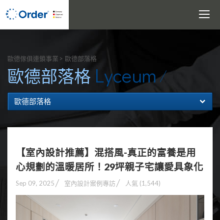
Toggle
navigati
搜尋
歐德傢俱連鎖事業
歐德部落格
Lyceum
歐德部落格
歐德部落格
【室內設計推薦】混搭風-真正的富養是用
心規劃的溫暖居所！29坪親子宅讓愛具象化
Sep 09, 2025
室內設計案例專訪
人氣 (1,544)