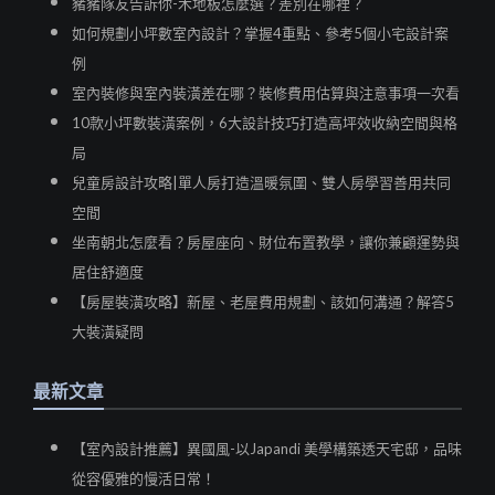
豬豬隊友告訴你-木地板怎麼選？差別在哪裡？
如何規劃小坪數室內設計？掌握4重點、參考5個小宅設計案
例
室內裝修與室內裝潢差在哪？裝修費用估算與注意事項一次看
10款小坪數裝潢案例，6大設計技巧打造高坪效收納空間與格
局
兒童房設計攻略|單人房打造溫暖氛圍、雙人房學習善用共同
空間
坐南朝北怎麼看？房屋座向、財位布置教學，讓你兼顧運勢與
居住舒適度
【房屋裝潢攻略】新屋、老屋費用規劃、該如何溝通？解答5
大裝潢疑問
最新文章
【室內設計推薦】異國風-以Japandi 美學構築透天宅邸，品味
從容優雅的慢活日常！