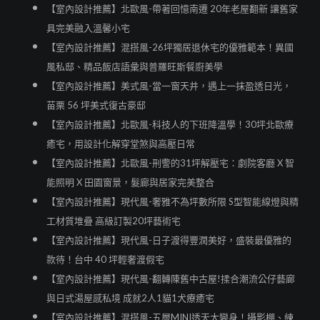
【室內設計推薦】北歐風-帶著回憶南遷 20年老屋翻新 讓舊家
具完美融入溫馨小宅
【室內設計推薦】混搭風-26坪獨居退休宅的優雅範本！異國
風私邸、精品飯店語彙與普羅旺斯餐廚美學
【室內設計推薦】美式風-當一窗天井，遇上一抹盈透日光，
苗栗 56 坪美式復古豪邸
【室內設計推薦】北歐風-科技人的下班降溫學！30坪北歐療
癒宅，用設計化解穿堂煞與高壓日常
【室內設計推薦】北歐風-刑警的31坪解壓宅：劇院客廳 X 智
能照明 X 田園窗景，髮廊與居家完美整合
【室內設計推薦】現代風-奢雅不為坪數所限 S型智能線燈與精
工材質堆疊 高級訂製20坪藝術宅
【室內設計推薦】現代風-日子渡得豐潤美好，盛裝最優雅的
款待！台中 40 坪輕奢渡假宅
【室內設計推薦】現代風-翻轉陳舊中古屋!揉合潮流公仔藝廊
與日式湯屋感私境 成就2人1貓1犬療癒宅
【室內設計推薦】混搭風-五層MINI透天大變身！攝影棚、練