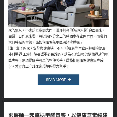
家的氣味，不應該是敞開大門，濃郁刺鼻的[新家味道]迎面而來，
回歸一日作息來看，將近有四分之三的時間處在密閉室內，而我們
大口呼吸的空氣，該如何確保無甲醛污染滲透呢？
[住一輩子的家，安全與健康缺一不可。]擁有豐富臨床經驗的整形
外科醫師 王篤行 院長語重心長說道，認為不應該輕忽悄然釋放的甲
醛毒害，建議從觸手可及的物件著手，嚴格把關確保健康無毒成
份，才是真正守護居家環境的得力幫手！
READ MORE
跟醫師一起擊退甲醛毒害，以健康無毒綠建