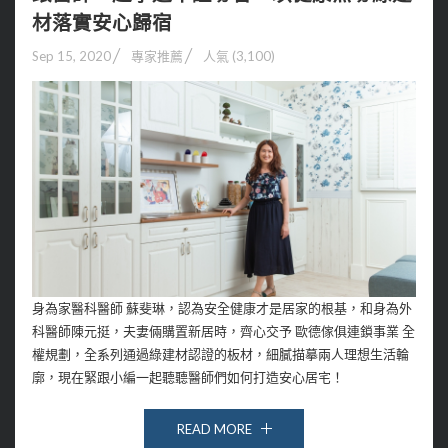
材落實安心歸宿
Sep 15, 2020
專家推薦
人氣 (3,100)
身為家醫科醫師 蘇斐琳，認為安全健康才是居家的根基，和身為外
科醫師陳元挺，夫妻倆購置新居時，齊心交予 歐德傢俱連鎖事業 全
權規劃，全系列通過綠建材認證的板材，細膩描摹兩人理想生活輪
廓，現在緊跟小編一起聽聽醫師們如何打造安心居宅！
READ MORE