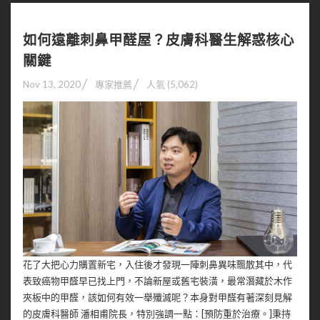
如何遠離刺鼻甲醛屋？皮膚科醫生解惑核心
關鍵
Nov 13, 2020
專家推薦
人氣 (5,062)
花了大把心力購置新宅，入住後才發現一陣刺鼻異味飄散其中，代
表致癌物甲醛早已找上門，不論新屋或舊宅裝潢，最常潛藏於木作
夾板中的甲醛，該如何有效一舉殲滅呢？本身對甲醛有著深刻見解
的皮膚科醫師 潘相甫院長，特別強調一點：[預防重於治療。]秉持