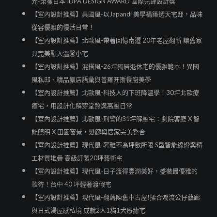
光-榮獲日本 IDPA DESIGN AWARD 國際先鋒設計獎
【室內設計推薦】異國風-以Japandi 美學構築透天宅邸，品味
從容優雅的慢活日常！
【室內設計推薦】北歐風-帶著回憶南遷 20年老屋翻新 讓舊家
具完美融入溫馨小宅
【室內設計推薦】混搭風-26坪獨居退休宅的優雅範本！異國
風私邸、精品飯店語彙與普羅旺斯餐廚美學
【室內設計推薦】北歐風-科技人的下班降溫學！30坪北歐療
癒宅，用設計化解穿堂煞與高壓日常
【室內設計推薦】北歐風-刑警的31坪解壓宅：劇院客廳 X 智
能照明 X 田園窗景，髮廊與居家完美整合
【室內設計推薦】現代風-奢雅不為坪數所限 S型智能線燈與精
工材質堆疊 高級訂製20坪藝術宅
【室內設計推薦】現代風-日子渡得豐潤美好，盛裝最優雅的
款待！台中 40 坪輕奢渡假宅
【室內設計推薦】現代風-翻轉陳舊中古屋!揉合潮流公仔藝廊
與日式湯屋感私境 成就2人1貓1犬療癒宅