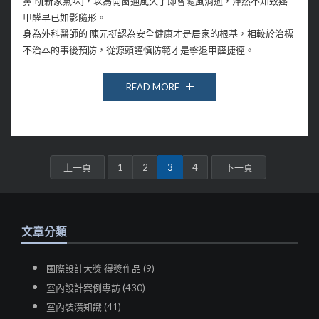
鼻的[新家氣味]，以為開窗通風久了即會隨風消逝，渾然不知致癌
甲醛早已如影隨形。
身為外科醫師的 陳元挺認為安全健康才是居家的根基，相較於治標
不治本的事後預防，從源頭謹慎防範才是擊退甲醛捷徑。
READ MORE
上一頁
1
2
3
4
下一頁
文章分類
國際設計大獎 得獎作品 (9)
室內設計案例專訪 (430)
室內裝潢知識 (41)