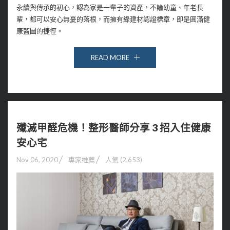
永續與傳承的初心，認為家是一輩子的資產，不論幼童、年老長
輩，都可以安心無憂的落根，而擁有綠建材認證標章，即是圓滿健
康藍圖的捷徑。
READ MORE
殲滅甲醛危機！整形醫師分享 3 招入住健康
安心宅
Nov 06, 2020
專家推薦
人氣 (2,653)