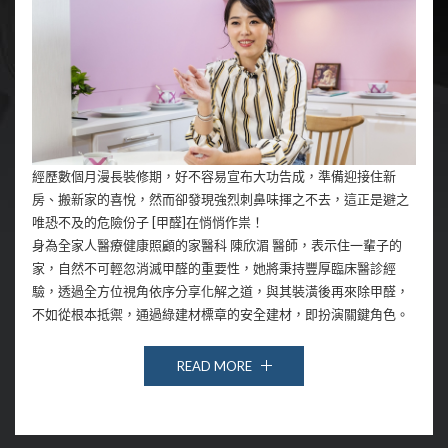
經歷數個月漫長裝修期，好不容易宣布大功告成，準備迎接住新
房、搬新家的喜悅，然而卻發現強烈刺鼻味揮之不去，這正是避之
唯恐不及的危險份子 [甲醛]在悄悄作祟！
身為全家人醫療健康照顧的家醫科 陳欣湄 醫師，表示住一輩子的
家，自然不可輕忽消滅甲醛的重要性，她將秉持豐厚臨床醫診經
驗，透過全方位視角依序分享化解之道，與其裝潢後再來除甲醛，
不如從根本抵禦，通過綠建材標章的安全建材，即扮演關鍵角色。
READ MORE