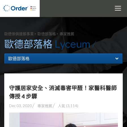
Toggle
navigati
搜尋
歐德傢俱連鎖事業
歐德部落格
專家推薦
Lyceum
歐德部落格
歐德部落格
守護居家安全、消滅毒害甲醛！家醫科醫師
傳授 4 步驟
Dec 03, 2020
專家推薦
人氣 (3,114)