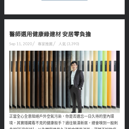
醫師選用健康綠建材 安居零負擔
Sep 11, 2020
專家推薦
人氣 (3,390)
正當全心全意阻絕戶外空氣污染，你是否遺忘一日久待的室內環
境，其實隱藏看不見的健康殺手？過往裝潢新居，總會嗅到一股刺