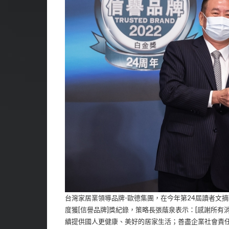
台灣家居業領導品牌-歐德集團，在今年第24屆讀者文摘[T
度獲[信譽品牌]獎紀錄，策略長張蔭泉表示：[感謝所
續提供國人更健康、美好的居家生活；善盡企業社會責任，