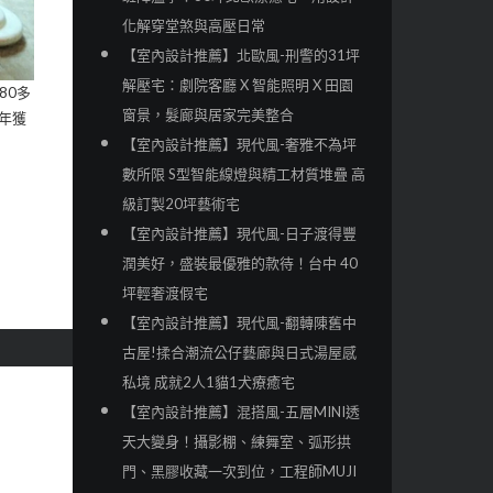
化解穿堂煞與高壓日常
【室內設計推薦】北歐風-刑警的31坪
解壓宅：劇院客廳 X 智能照明 X 田園
80多
窗景，髮廊與居家完美整合
年獲
【室內設計推薦】現代風-奢雅不為坪
數所限 S型智能線燈與精工材質堆疊 高
級訂製20坪藝術宅
【室內設計推薦】現代風-日子渡得豐
潤美好，盛裝最優雅的款待！台中 40
坪輕奢渡假宅
【室內設計推薦】現代風-翻轉陳舊中
古屋!揉合潮流公仔藝廊與日式湯屋感
私境 成就2人1貓1犬療癒宅
【室內設計推薦】混搭風-五層MINI透
天大變身！攝影棚、練舞室、弧形拱
門、黑膠收藏一次到位，工程師MUJI