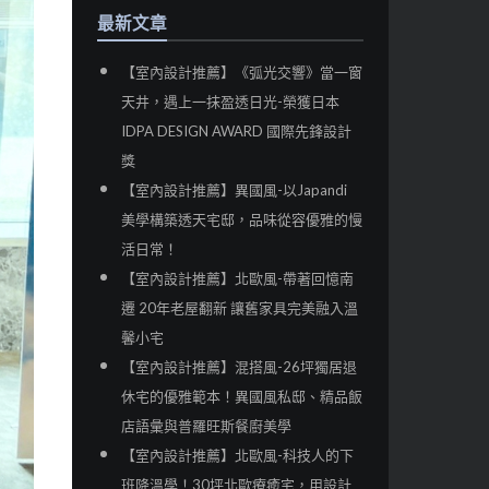
最新文章
【室內設計推薦】《弧光交響》當一窗
天井，遇上一抹盈透日光-榮獲日本
IDPA DESIGN AWARD 國際先鋒設計
獎
【室內設計推薦】異國風-以Japandi
美學構築透天宅邸，品味從容優雅的慢
活日常！
【室內設計推薦】北歐風-帶著回憶南
遷 20年老屋翻新 讓舊家具完美融入溫
馨小宅
【室內設計推薦】混搭風-26坪獨居退
休宅的優雅範本！異國風私邸、精品飯
店語彙與普羅旺斯餐廚美學
【室內設計推薦】北歐風-科技人的下
班降溫學！30坪北歐療癒宅，用設計