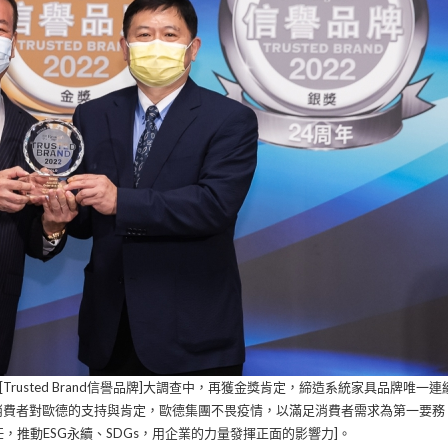
rusted Brand信譽品牌]大調查中，再獲金獎肯定，締造系統家具品牌唯一連
有消費者對歐德的支持與肯定，歐德集團不畏疫情，以滿足消費者需求為第一要務
推動ESG永續、SDGs，用企業的力量發揮正面的影響力]。