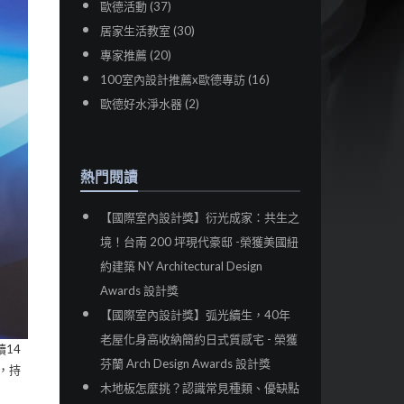
歐德活動 (37)
居家生活教室 (30)
專家推薦 (20)
100室內設計推薦x歐德專訪 (16)
歐德好水淨水器 (2)
熱門閱讀
【國際室內設計獎】衍光成家：共生之
境！台南 200 坪現代豪邸 -榮獲美國紐
約建築 NY Architectural Design
Awards 設計獎
【國際室內設計獎】弧光續生，40年
老屋化身高收納簡約日式質感宅 - 榮獲
續14
芬蘭 Arch Design Awards 設計獎
，持
木地板怎麼挑？認識常見種類、優缺點