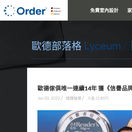
免費室內設計
家
Lyceum
歐德部落格
歐德傢俱唯一連續14年 獲《信譽品
Jun 03, 2022
媒體報導
人氣 (1,807)