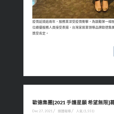
疫情延燒逾兩年，服務業深受疫情衝擊，為鼓勵第一線服務
位績優服務人員接受表揚，台灣家居業領導品牌歐德集
獎受肯定。
歐德集團[2021 手護星願 希望無限]
Dec 27, 2021
媒體報導
人氣 (1,551)