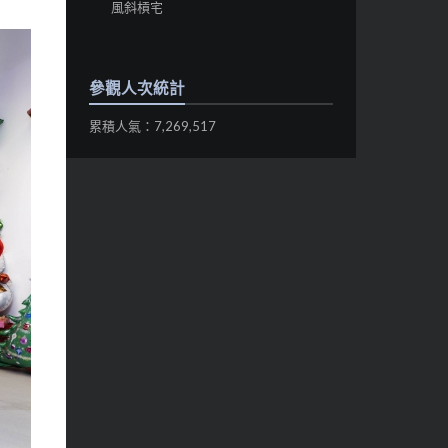
風斜槓宅
參觀人次統計
累積人氣：7,269,517