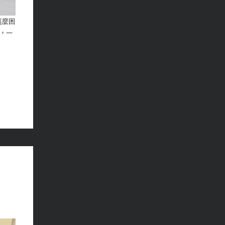
這麼困
，一