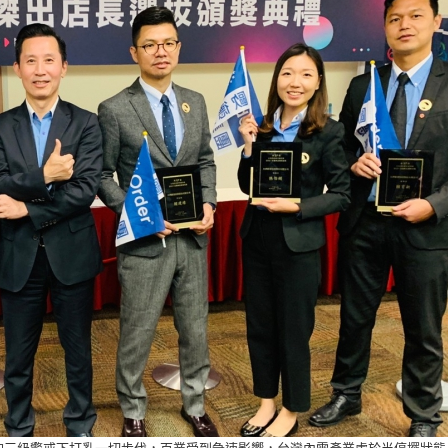
幾個月的三級警戒下打亂一切步伐，百業受到急速影響，台灣內需產業處於半停擺狀態