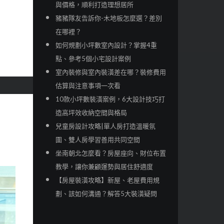
與價格，順利打造理想居所
豬豬隊友告訴你-木地板怎麼選？差別
在哪裡？
如何規劃小坪數室內設計？掌握4重
點、參考5個小宅設計案例
室內裝修與室內裝潢差在哪？裝修費用
估算與注意事項一次看
10款小坪數裝潢案例，6大設計技巧打
造高坪效收納空間與格局
兒童房設計攻略|單人房打造溫暖氛
圍、雙人房學習善用共同空間
坐南朝北怎麼看？房屋座向、財位布置
教學，讓你兼顧運勢與居住舒適度
【房屋裝潢攻略】新屋、老屋費用規
劃、該如何溝通？解答5大裝潢疑問