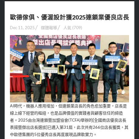
歐德傢俱、優渥設計獲2025連鎖業優良店長
Dec 11, 2025
媒體報導
人氣 (709)
AI時代，機器人應用增加，但連鎖業店長的角色愈加重要，店長是
線上線下經營的樞紐，也是品牌價值的實踐者與顧客信任的締造
者。2025由台灣連鎖暨加盟協會(TCFA)舉辦的[全國商店優良店長
表揚暨傑出店長選拔]已邁入第31屆，此次共有266位店長獲獎，其
中歐德集團的5位優秀店長再度展現品牌軟實力。