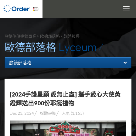
Toggle
navigati
搜尋
歐德傢俱連鎖事業
歐德部落格
媒體報導
Lyceum
歐德部落格
歐德部落格
[2024手護星願 愛無止盡] 攜手愛心大使黃
鐙輝送出900份耶誕禮物
Dec 23, 2024
媒體報導
人氣 (1,155)