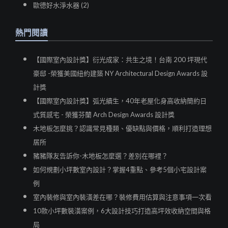
歐德好水淨水器 (2)
熱門閱讀
【國際室內設計獎】衍光成家：共生之境！台南 200 坪現代
豪邸 -榮獲美國紐約建築 NY Architectural Design Awards 設
計獎
【國際室內設計獎】弧光續生，40年老屋化身高收納簡約日
式質感宅 - 榮獲芬蘭 Arch Design Awards 設計獎
木地板怎麼挑？認識常見種類、優缺點與價格，順利打造理想
居所
豬豬隊友告訴你-木地板怎麼選？差別在哪裡？
如何規劃小坪數室內設計？掌握4重點、參考5個小宅設計案
例
室內裝修與室內裝潢差在哪？裝修費用估算與注意事項一次看
10款小坪數裝潢案例，6大設計技巧打造高坪效收納空間與格
局