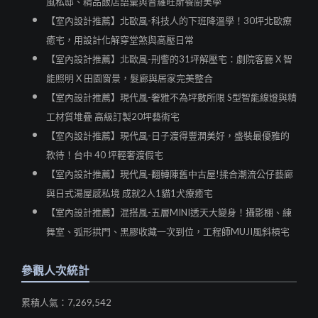
風私邸、精品飯店語彙與普羅旺斯餐廚美學
【室內設計推薦】北歐風-科技人的下班降溫學！30坪北歐療
癒宅，用設計化解穿堂煞與高壓日常
【室內設計推薦】北歐風-刑警的31坪解壓宅：劇院客廳 X 智
能照明 X 田園窗景，髮廊與居家完美整合
【室內設計推薦】現代風-奢雅不為坪數所限 S型智能線燈與精
工材質堆疊 高級訂製20坪藝術宅
【室內設計推薦】現代風-日子渡得豐潤美好，盛裝最優雅的
款待！台中 40 坪輕奢渡假宅
【室內設計推薦】現代風-翻轉陳舊中古屋!揉合潮流公仔藝廊
與日式湯屋感私境 成就2人1貓1犬療癒宅
【室內設計推薦】混搭風-五層MINI透天大變身！攝影棚、練
舞室、弧形拱門、黑膠收藏一次到位，工程師MUJI風斜槓宅
參觀人次統計
累積人氣：7,269,542