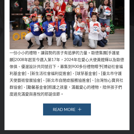
一份小小的禮物，讓弱勢的孩子有追夢的力量。歐德集團[手護星
願]2008年起至今邁入第17年，2024年在愛心大使黃鐙輝以及歐德
傢俱、優渥設計共同號召下，募集到900多份禮物贈予[博幼社會福
利基金會]、[新生活社會福利促進會]、[球芽基金會]、[臺北市守護
天使藝術發展協會]、[新北市自閉症服務協進會]、[台灣怡心寶貝社
群協會]、[勵馨基金會]照護之孩童，滿載愛心的禮物，陪伴孩子們
度過充滿愛與喜悅的耶誕佳節。
READ MORE