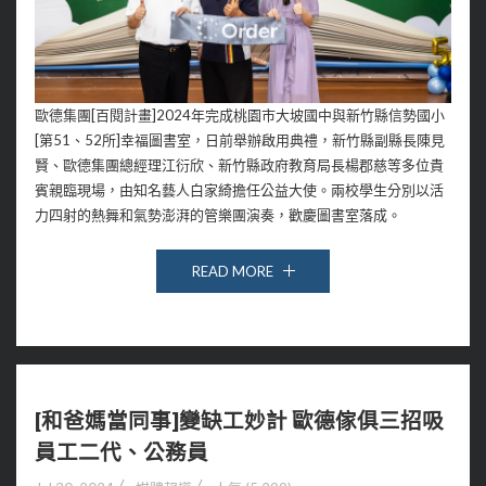
歐德集團[百閱計畫]2024年完成桃園市大坡國中與新竹縣信勢國小
[第51、52所]幸福圖書室，日前舉辦啟用典禮，新竹縣副縣長陳見
賢、歐德集團總經理江衍欣、新竹縣政府教育局長楊郡慈等多位貴
賓親臨現場，由知名藝人白家綺擔任公益大使。兩校學生分別以活
力四射的熱舞和氣勢澎湃的管樂團演奏，歡慶圖書室落成。
READ MORE
[和爸媽當同事]變缺工妙計 歐德傢俱三招吸
員工二代、公務員