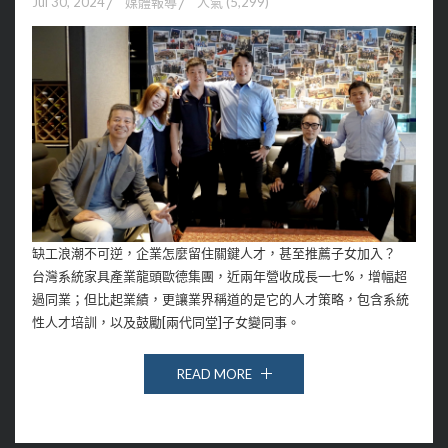
Jul 30, 2024
媒體報導
人氣 (5,299)
缺工浪潮不可逆，企業怎麼留住關鍵人才，甚至推薦子女加入？
台灣系統家具產業龍頭歐德集團，近兩年營收成長一七%，增幅超
過同業；但比起業績，更讓業界稱道的是它的人才策略，包含系統
性人才培訓，以及鼓勵[兩代同堂]子女變同事。
READ MORE