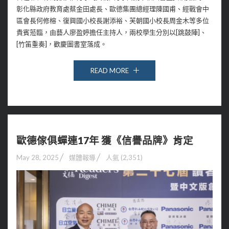
彰化縣政府教育處蔡金田處長、歐德集團總經理陳國甫、經戰會中
區會長何修榕、復興國小校長謝添裕、芙朝國小校長周金木等多位
貴賓蒞臨，由藝人廖盈婷擔任主持人，兩校學生分別以[跳鼓陣]、
[竹笛重奏]，歡慶圖書室落成。
READ MORE
歐德傢俱蟬連17年 獲《信譽品牌》肯定
May 28, 2025
媒體報導
人氣 (2,351)