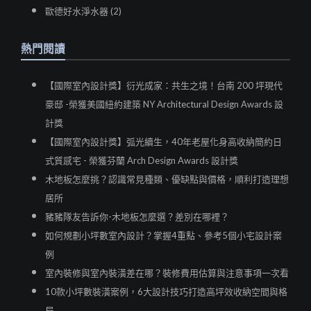
歐德好水淨水器 (2)
熱門閱讀
【國際室內設計獎】衍光成家：共生之境！台南 200 坪現代
豪邸 -榮獲美國紐約建築 NY Architectural Design Awards 設
計獎
【國際室內設計獎】弧光續生，40年老屋化身高收納簡約日
式質感宅 - 榮獲芬蘭 Arch Design Awards 設計獎
木地板怎麼挑？認識常見種類、優缺點與價格，順利打造理想
居所
豬豬隊友告訴你-木地板怎麼選？差別在哪裡？
如何規劃小坪數室內設計？掌握4重點、參考5個小宅設計案
例
室內裝修與室內裝潢差在哪？裝修費用估算與注意事項一次看
10款小坪數裝潢案例，6大設計技巧打造高坪效收納空間與格
局