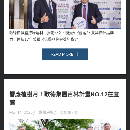
歐德傢俱堅持綠建材、推動ESG、寵愛VIP舊客戶 共築信任品牌
力，連續17年榮獲《信譽品牌金獎》肯定
READ MORE
響應植樹月！歐德集團百林計畫NO.12在宜
蘭
Mar 14, 2025
媒體報導
人氣 (874)