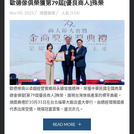
歐德傢俱榮獲第79屆[優良商人]殊榮
Nov 05, 2025
媒體報導
人氣 (516)
歐德傢俱以卓越經營實績與永續發展精神，榮獲中華民國全國商業
總會頒發[第79屆優良商人]殊榮，展現台灣傢俱產業的標竿典範。
頒獎典禮於10月31日在台北福華大飯店盛大舉行，由總經理陳國甫
代表出席受獎，現場冠蓋雲集，盛況非凡。
READ MORE