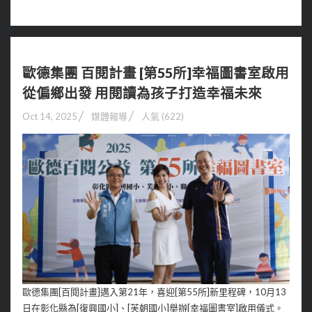
歐德集團 百閱計畫 [第55所]幸福圖書室啟用
從偏鄉出發 用閱讀為孩子打造幸福未來
Oct 14, 2025
媒體報導
人氣 (622)
歐德集團[百閱計畫]邁入第21年，喜迎[第55所]新里程碑，10月13
日在彰化縣為[復興國小]、[芙朝國小]舉辦[幸福圖書室]啟用儀式。