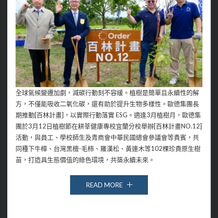
全球氣候變遷加劇，減碳行動刻不容緩。植樹是簡單且永續性的解
方，不僅能吸收二氧化碳，還有助於提升生物多樣性。歐德集團長
期推動[百林計畫]，以實際行動落實 ESG。適逢3月植樹月，歐德集
團於3月12日植樹節在耕莘健康專校宜蘭分校舉辦[百林計畫NO.12]
活動，與員工、學校師生及青商會中華民國總會參議會等貴賓，共
同種下牛樟、台灣黑檀-毛柿、羅漢松、黃連木等102棵珍貴原生樹
苗，打造具生態價值的綠色環境，共築永續未來。
READ MORE