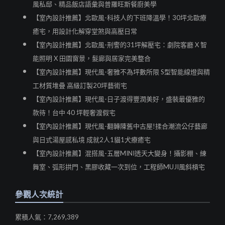
風私邸、精品飯店語彙與普羅旺斯餐廚美學
【室內設計推薦】北歐風-科技人的下班降溫學！30坪北歐療
癒宅，用設計化解穿堂煞與高壓日常
【室內設計推薦】北歐風-刑警的31坪解壓宅：劇院客廳 X 智
能照明 X 田園窗景，髮廊與居家完美整合
【室內設計推薦】現代風-奢雅不為坪數所限 S型智能線燈與精
工材質堆疊 高級訂製20坪藝術宅
【室內設計推薦】現代風-日子渡得豐潤美好，盛裝最優雅的
款待！台中 40 坪輕奢渡假宅
【室內設計推薦】現代風-翻轉陳舊中古屋!揉合潮流公仔藝廊
與日式湯屋感私境 成就2人1貓1犬療癒宅
【室內設計推薦】混搭風-五層MINI透天大變身！攝影棚、練
舞室、弧形拱門、黑膠收藏一次到位，工程師MUJI風斜槓宅
參觀人次統計
累積人氣：7,269,389