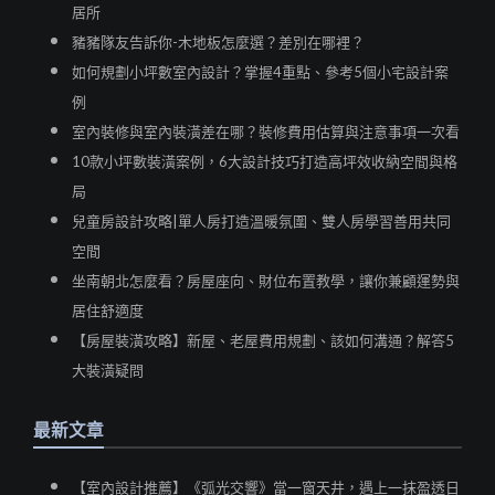
居所
豬豬隊友告訴你-木地板怎麼選？差別在哪裡？
如何規劃小坪數室內設計？掌握4重點、參考5個小宅設計案
例
室內裝修與室內裝潢差在哪？裝修費用估算與注意事項一次看
10款小坪數裝潢案例，6大設計技巧打造高坪效收納空間與格
局
兒童房設計攻略|單人房打造溫暖氛圍、雙人房學習善用共同
空間
坐南朝北怎麼看？房屋座向、財位布置教學，讓你兼顧運勢與
居住舒適度
【房屋裝潢攻略】新屋、老屋費用規劃、該如何溝通？解答5
大裝潢疑問
最新文章
【室內設計推薦】《弧光交響》當一窗天井，遇上一抹盈透日