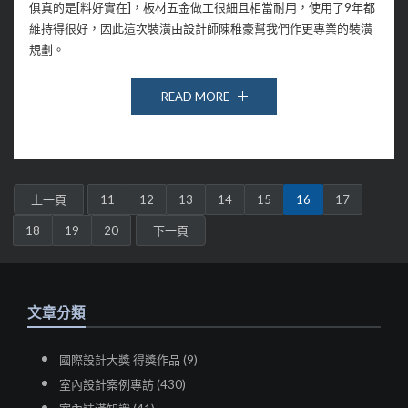
俱真的是[料好實在]，板材五金做工很細且相當耐用，使用了9年都
維持得很好，因此這次裝潢由設計師陳稚豪幫我們作更專業的裝潢
規劃。
READ MORE
上一頁
11
12
13
14
15
16
17
18
19
20
下一頁
文章分類
國際設計大獎 得獎作品 (9)
室內設計案例專訪 (430)