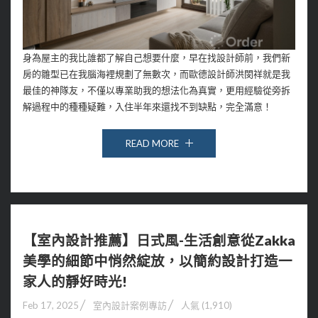
身為屋主的我比誰都了解自己想要什麼，早在找設計師前，我們新
房的雛型已在我腦海裡規劃了無數次，而歐德設計師洪閔祥就是我
最佳的神隊友，不僅以專業助我的想法化為真實，更用經驗從旁拆
解過程中的種種疑難，入住半年來還找不到缺點，完全滿意！
READ MORE
【室內設計推薦】日式風-生活創意從Zakka
美學的細節中悄然綻放，以簡約設計打造一
家人的靜好時光!
Feb 17, 2025
室內設計案例專訪
人氣 (1,910)