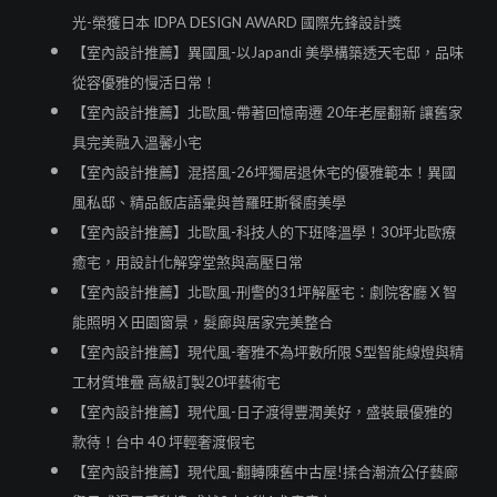
光-榮獲日本 IDPA DESIGN AWARD 國際先鋒設計獎
【室內設計推薦】異國風-以Japandi 美學構築透天宅邸，品味
從容優雅的慢活日常！
【室內設計推薦】北歐風-帶著回憶南遷 20年老屋翻新 讓舊家
具完美融入溫馨小宅
【室內設計推薦】混搭風-26坪獨居退休宅的優雅範本！異國
風私邸、精品飯店語彙與普羅旺斯餐廚美學
【室內設計推薦】北歐風-科技人的下班降溫學！30坪北歐療
癒宅，用設計化解穿堂煞與高壓日常
【室內設計推薦】北歐風-刑警的31坪解壓宅：劇院客廳 X 智
能照明 X 田園窗景，髮廊與居家完美整合
【室內設計推薦】現代風-奢雅不為坪數所限 S型智能線燈與精
工材質堆疊 高級訂製20坪藝術宅
【室內設計推薦】現代風-日子渡得豐潤美好，盛裝最優雅的
款待！台中 40 坪輕奢渡假宅
【室內設計推薦】現代風-翻轉陳舊中古屋!揉合潮流公仔藝廊