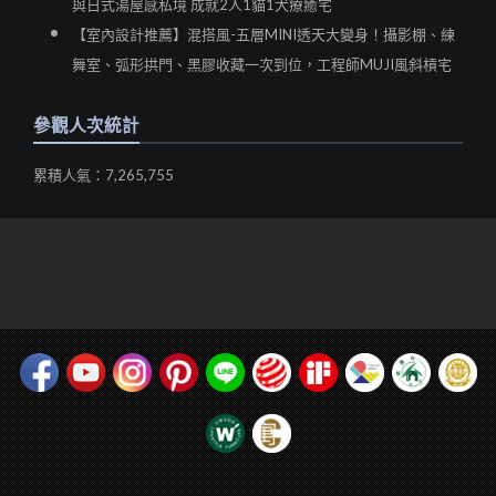
與日式湯屋感私境 成就2人1貓1犬療癒宅
【室內設計推薦】混搭風-五層MINI透天大變身！攝影棚、練
舞室、弧形拱門、黑膠收藏一次到位，工程師MUJI風斜槓宅
參觀人次統計
累積人氣：7,265,755