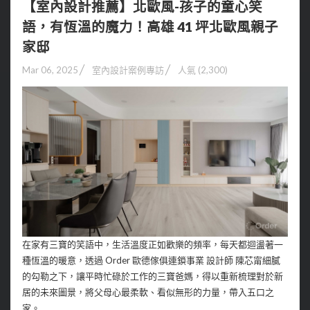
【室內設計推薦】北歐風-孩子的童心笑
語，有恆溫的魔力！高雄 41 坪北歐風親子
家邸
Mar 06, 2025
室內設計案例專訪
人氣 (2,300)
在家有三寶的笑語中，生活溫度正如歡樂的頻率，每天都迴盪著一
種恆溫的暖意，透過 Order 歐德傢俱連鎖事業 設計師 陳芯甯細膩
的勾勒之下，讓平時忙碌於工作的三寶爸媽，得以重新梳理對於新
居的未來圖景，將父母心最柔軟、看似無形的力量，帶入五口之
家。