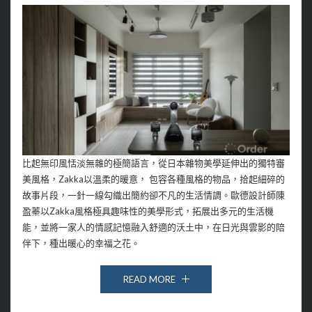
比起無印風恬淡無雜的極簡語言，從日本雜物美學延伸出的獨特審
美風格，Zakka以溫柔的暖意， 包容各種風格的物品，拾起細碎的
故事片段，一針一線勾織出簡約卻不凡的生活情調。歐德設計師陳
盈蓁以Zakka風格極具趣味性的美學形式，拓展出多元的生活機
能，並將一家人的情感記憶融入舒適的沃土中，在日光與雲影的陪
伴下，種出暖心的幸福之花。
READ MORE