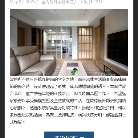
May 27, 2025
室內設計案例專訪
人氣 (4,421)
當居所不再只是遮風避雨的容身之地，而是承載生活節奏與品味細
節的舞台時，設計便超越了形式，成為傳遞價值的語言。本案位於
台北市，屋主雖是年輕的科技新貴，但長時間高壓工作下，希望返
家後得以享受簡樸無壓及全然放鬆的生活，在歐德設計師張凱翔精
心規劃下，透過系統家具量身訂製特性、搭配木作宣紙拉門，輔以
素雅壁紙妝點牆面，為業主及狗毛孩，構築秩序分明、靜謐溫潤日
式雅居。
READ MORE