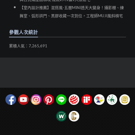
【室內設計推薦】混搭風-五層MINI透天大變身！攝影棚、練
舞室、弧形拱門、黑膠收藏一次到位，工程師MUJI風斜槓宅
參觀人次統計
累積人氣：7,265,691