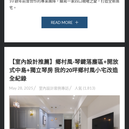
10 餘年前曾合作的專業團隊，續寫一家四口親暱之愛，打造全新居
宅。
READ MORE
【室內設計推薦】鄉村風-琴鍵落塵區+開放
式中島+獨立琴房 我的20坪鄉村風小宅改造
全紀錄
May 28, 2025
室內設計案例專訪
人氣 (1,813)