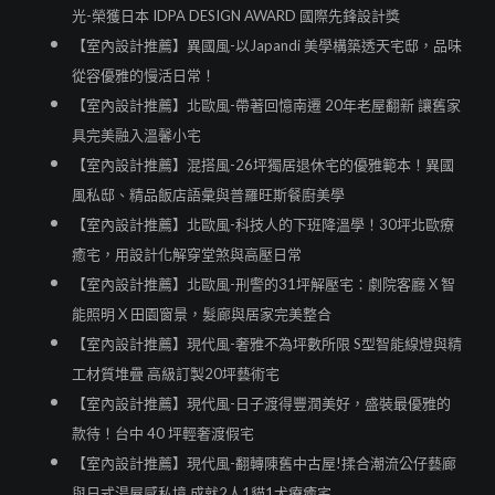
光-榮獲日本 IDPA DESIGN AWARD 國際先鋒設計獎
【室內設計推薦】異國風-以Japandi 美學構築透天宅邸，品味
從容優雅的慢活日常！
【室內設計推薦】北歐風-帶著回憶南遷 20年老屋翻新 讓舊家
具完美融入溫馨小宅
【室內設計推薦】混搭風-26坪獨居退休宅的優雅範本！異國
風私邸、精品飯店語彙與普羅旺斯餐廚美學
【室內設計推薦】北歐風-科技人的下班降溫學！30坪北歐療
癒宅，用設計化解穿堂煞與高壓日常
【室內設計推薦】北歐風-刑警的31坪解壓宅：劇院客廳 X 智
能照明 X 田園窗景，髮廊與居家完美整合
【室內設計推薦】現代風-奢雅不為坪數所限 S型智能線燈與精
工材質堆疊 高級訂製20坪藝術宅
【室內設計推薦】現代風-日子渡得豐潤美好，盛裝最優雅的
款待！台中 40 坪輕奢渡假宅
【室內設計推薦】現代風-翻轉陳舊中古屋!揉合潮流公仔藝廊
與日式湯屋感私境 成就2人1貓1犬療癒宅