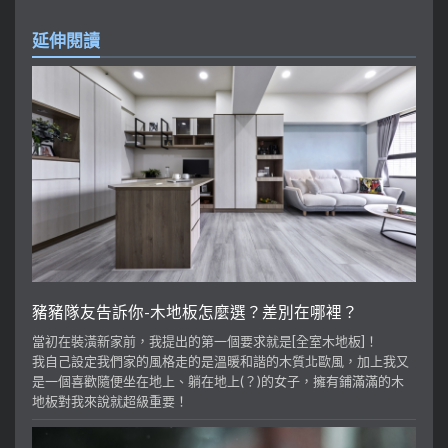
延伸閱讀
豬豬隊友告訴你-木地板怎麼選？差別在哪裡？
當初在裝潢新家前，我提出的第一個要求就是[全室木地板]！
我自己設定我們家的風格走的是溫暖和諧的木質北歐風，加上我又
是一個喜歡隨便坐在地上、躺在地上(？)的女子，擁有鋪滿滿的木
地板對我來說就超級重要！