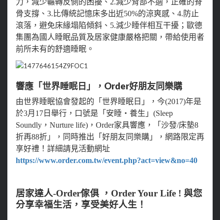
力，減少輾轉反側的困擾、2.減少背部不適，正確的脊
骨支撐、3.比傳統記憶床多出近50%的涼爽感、4.防止
滾落，避免床緣塌陷傾斜、5.減少睡伴相互干擾；歐德
集團為國人睡眠品質及居家健康嚴格把關，帶給使用者
前所未有的舒適睡眠。
響應「世界睡眠日」，Order好朋友同樂購
由世界睡眠協會發起的「世界睡眠日」，今(2017)年是
於3月17日舉行，口號是「安睡‧養生」(Sleep
Soundly，Nurture life)，Order家具響應，「沙發/床墊8
折再88折」，同時推出「好朋友同樂購」，網路限定再
享好禮！詳細請見活動網址
https://www.order.com.tw/event.php?act=view&no=40
居家達人-Order傢俱 ，Order Your Life ! 與您
分享幸福生活，享受美好人生！