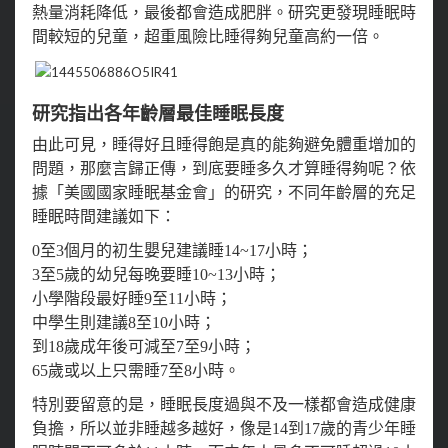
熱量消耗降低，最後都會造成肥胖。研究更發現睡眠時
間較短的兒童，超重風險比睡得夠兒童高約一倍。
研究指出各年齡層最佳睡眠長度
由此可見，睡得好且睡得飽是真的能夠避免體重增加的
問題，那麼言歸正傳，到底要睡多久才算睡得夠呢？依
據「美國國家睡眠基金會」的研究，不同年齡層的充足
睡眠時間建議如下：
0至3個月的初生嬰兒建議睡14~17小時；
3至5歲的幼兒每晚要睡10~13小時；
小學階段最好睡9至11小時；
中學生則建議8至10小時；
到18歲成年後可減至7至9小時；
65歲或以上只需睡7至8小時。
特別要留意的是，睡眠長度過與不及一樣都會造成健康
負擔，所以並非睡越多越好，像是14到17歲的青少年睡