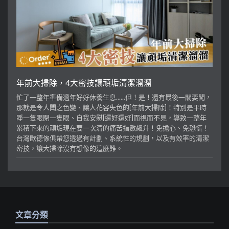
年前大掃除，4大密技讓頑垢清潔溜溜
忙了一整年準備過年好好休養生息......但！是！還有最後一關要闖，
那就是令人聞之色變、讓人花容失色的[年前大掃除]！特別是平時
睜一隻眼閉一隻眼、自我安慰[還好還好]而視而不見，導致一整年
累積下來的頑垢現在要一次清的痛苦指數飆升！免擔心、免恐慌！
台灣歐德傢俱帶您透過有計劃、系統性的規劃，以及有效率的清潔
密技，讓大掃除沒有想像的這麼難。
文章分類