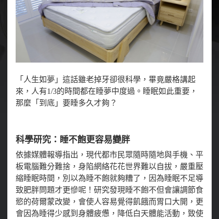
「人生如夢」這話雖老掉牙卻很科學，畢竟嚴格講起
來，人有1/3的時間都在睡夢中度過。睡眠如此重要，
那麼「到底」要睡多久才夠？
科學研究：睡不飽更容易變胖
依據媒體報導指出，現代都市民眾隨時隨地與手機、平
板電腦難分難捨，身陷網絡花花世界難以自拔，嚴重壓
縮睡眠時間，別以為睡不飽就夠糟了，因為睡眠不足導
致肥胖問題才更慘呢！研究發現睡不飽不但會讓調節食
慾的荷爾蒙改變，會使人容易覺得飢餓而胃口大開，更
會因為睡得少感到身體疲憊，降低白天體能活動，致使