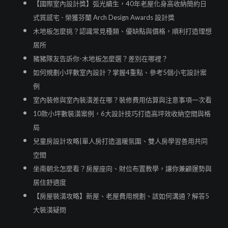
【國際室內設計獎】弧光續生，40年老屋化身高收納簡約日
式質感宅 - 榮獲芬蘭 Arch Design Awards 設計獎
木地板怎麼挑？認識常見種類、優缺點與價格，順利打造理想
居所
豬豬隊友告訴你-木地板怎麼選？差別在哪裡？
如何規劃小坪數室內設計？掌握4重點、參考5個小宅設計案
例
室內裝修與室內裝潢差在哪？裝修費用估算與注意事項一次看
10款小坪數裝潢案例，6大設計技巧打造高坪效收納空間與格
局
兒童房設計攻略|單人房打造溫暖氛圍、雙人房學習善用共同
空間
坐南朝北怎麼看？房屋座向、財位布置教學，讓你兼顧運勢與
居住舒適度
【房屋裝潢攻略】新屋、老屋費用規劃、該如何溝通？解答5
大裝潢疑問