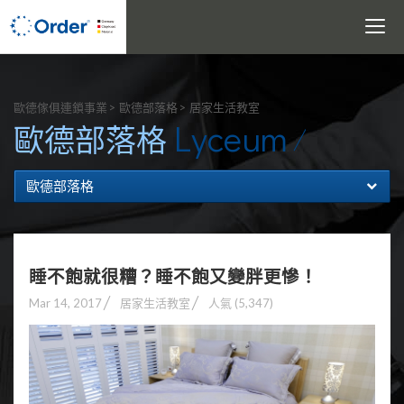
Toggle
navigati
搜尋
歐德傢俱連鎖事業
歐德部落格
居家生活教室
Lyceum
歐德部落格
歐德部落格
睡不飽就很糟？睡不飽又變胖更慘！
Mar 14, 2017
居家生活教室
人氣 (5,347)