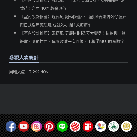
【室內設計推薦】現代風-日子渡得豐潤美好，盛裝最優雅的
款待！台中 40 坪輕奢渡假宅
【室內設計推薦】現代風-翻轉陳舊中古屋!揉合潮流公仔藝廊
與日式湯屋感私境 成就2人1貓1犬療癒宅
【室內設計推薦】混搭風-五層MINI透天大變身！攝影棚、練
舞室、弧形拱門、黑膠收藏一次到位，工程師MUJI風斜槓宅
參觀人次統計
累積人氣：7,269,406