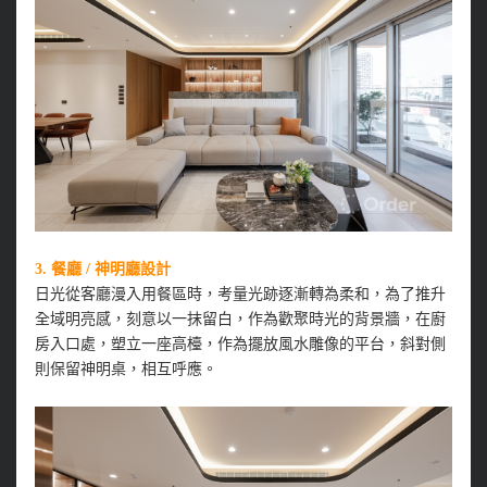
3.
餐廳 / 神明廳設計
日光從客廳漫入用餐區時，考量光跡逐漸轉為柔和，為了推升
全域明亮感，刻意以一抹留白，作為歡聚時光的背景牆，在廚
房入口處，塑立一座高檯，作為擺放風水雕像的平台，斜對側
則保留神明桌，相互呼應。