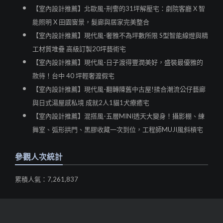
【室內設計推薦】北歐風-刑警的31坪解壓宅：劇院客廳 X 智
能照明 X 田園窗景，髮廊與居家完美整合
【室內設計推薦】現代風-奢雅不為坪數所限 S型智能線燈與精
工材質堆疊 高級訂製20坪藝術宅
【室內設計推薦】現代風-日子渡得豐潤美好，盛裝最優雅的
款待！台中 40 坪輕奢渡假宅
【室內設計推薦】現代風-翻轉陳舊中古屋!揉合潮流公仔藝廊
與日式湯屋感私境 成就2人1貓1犬療癒宅
【室內設計推薦】混搭風-五層MINI透天大變身！攝影棚、練
舞室、弧形拱門、黑膠收藏一次到位，工程師MUJI風斜槓宅
參觀人次統計
累積人氣：7,261,837