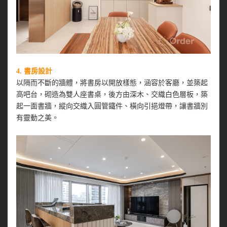
4.
書房設計
以隔而不斷的牆體，將書房以開放樣態，涵容於客廳，並築起
高吧台，砌造為雙人座書桌，後方由深木、交織白色層板，築
起一面書牆，縱向交織入圓管鐵件、橫向引挹燈帶，讓書牆別
有靈動之美。