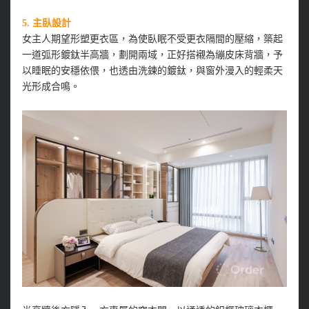
5.
主臥設計
女主人期望形塑更衣區，為使臥眠不受更衣隔間的壓縮，築起
一道弧形鍍鈦半高牆，劃開兩域，正好搭襯為繃皮床背牆，予
以睡眠的安穩依偎，也透由洗鍊的鍍鈦，與窗外漫入的輕柔天
光形成合鳴。