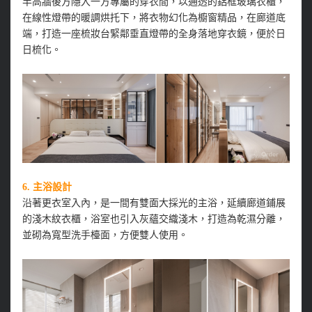
半高牆後方隱入一方專屬的穿衣間，以通透的鋁框玻璃衣櫃，
在線性燈帶的暖調烘托下，將衣物幻化為櫥窗精品，在廊道底
端，打造一座梳妝台緊鄰垂直燈帶的全身落地穿衣鏡，便於日
日梳化。
6.
主浴設計
沿著更衣室入內，是一間有雙面大採光的主浴，延續廊道鋪展
的淺木紋衣櫃，浴室也引入灰蘊交織淺木，打造為乾濕分離，
並砌為寬型洗手檯面，方便雙人使用。