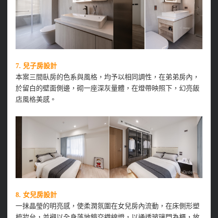
7.
兒子房設計
本案三間臥房的色系與風格，均予以相同調性，在弟弟房內，
於留白的壁面側邊，砌一座深灰量體，在燈帶映照下，幻亮飯
店風格美感。
8.
女兒房設計
一抹晶瑩的明亮感，使柔潤氛圍在女兒房內流動，在床側形塑
梳妝台，並襯以全身落地鏡交織線燈，以通透玻璃門為櫃，放