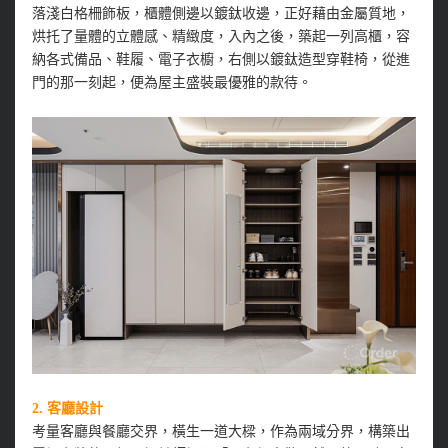
落淺白格柵飾板，櫃體側邊以鍍鈦收邊，正好藉由金屬質地，
烘托了量體的立體感、精緻度，入內之後，築起一列高櫃，容
納各式備品、鞋履、電子衣櫥，右側以鍍鈦造型穿鞋椅，從進
門的那一刻起，便為屋主盛裝最優雅的款待。
2.
客廳設計
考量客廳與餐廳交界，橫生一道大樑，作為兩域分界，構築出