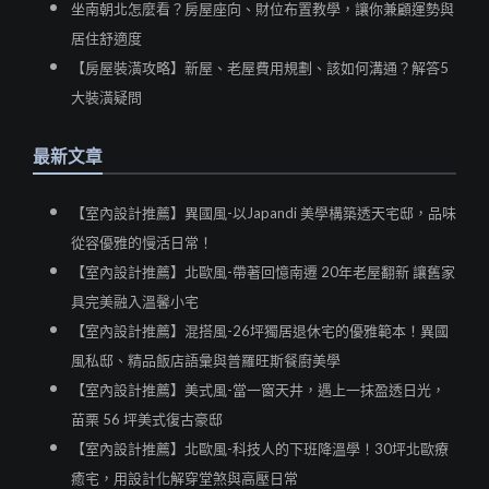
坐南朝北怎麼看？房屋座向、財位布置教學，讓你兼顧運勢與
居住舒適度
【房屋裝潢攻略】新屋、老屋費用規劃、該如何溝通？解答5
大裝潢疑問
最新文章
【室內設計推薦】異國風-以Japandi 美學構築透天宅邸，品味
從容優雅的慢活日常！
【室內設計推薦】北歐風-帶著回憶南遷 20年老屋翻新 讓舊家
具完美融入溫馨小宅
【室內設計推薦】混搭風-26坪獨居退休宅的優雅範本！異國
風私邸、精品飯店語彙與普羅旺斯餐廚美學
【室內設計推薦】美式風-當一窗天井，遇上一抹盈透日光，
苗栗 56 坪美式復古豪邸
【室內設計推薦】北歐風-科技人的下班降溫學！30坪北歐療
癒宅，用設計化解穿堂煞與高壓日常