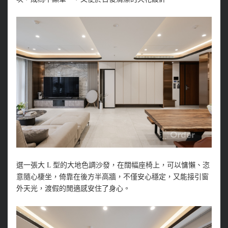
選一張大 L 型的大地色調沙發，在闊幅座椅上，可以慵懶、恣
意隨心棲坐，倚靠在後方半高牆，不僅安心穩定，又能接引窗
外天光，渡假的閒適感安住了身心。