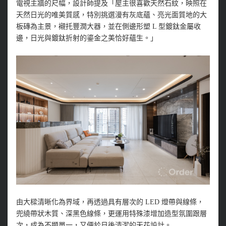
電視主牆的尺幅，設計師提及「屋主很喜歡天然石紋，映照在
天然日光的唯美質感，特別挑選漫有灰底蘊、亮光面質地的大
板磚為主景，襯托豐潤大器，並在側邊形塑 L 型鍍鈦金屬收
邊，日光與鍍鈦折射的鎏金之美恰好蘊生。」
由大樑清晰化為界域，再透過具有層次的 LED 燈帶與線條，
兜繞帶狀木質、深黑色線條，更運用特殊漆增加造型氛圍跟層
次，成為不顯單一，又便於日後清潔的天花設計。