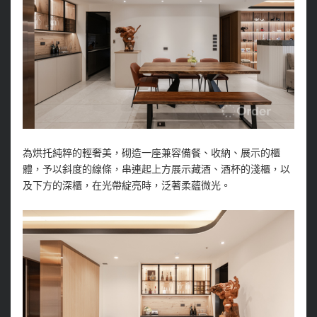
為烘托純粹的輕奢美，砌造一座兼容備餐、收納、展示的櫃
體，予以斜度的線條，串連起上方展示藏酒、酒杯的淺櫃，以
及下方的深櫃，在光帶綻亮時，泛著柔蘊微光。