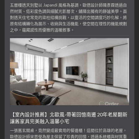
五層樓透天別墅以 Japandi 風格為基調，歐德設計師陳彥霖透過自
然材質、低彩度色調與細膩光影層次，鋪陳出獨有的靜謐美學。面
對透天住宅常見的梁柱結構挑戰，以靈活的空間調度巧妙化解，將
原有結構轉化為展示、收納與生活機能，使空間在理性的機能規劃
之中，蘊藏感性而優雅的溫暖敘事。
【室內設計推薦】北歐風-帶著回憶南遷 20年老屋翻新
讓舊家具完美融入溫馨小宅
一張舊玄關桌，竟然變成最實用的餐邊櫃！這間位於高雄的老屋，
歐德設計師宋思瑩為屋主保留了珍貴的回憶，透過系統櫃與材質重