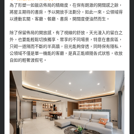
為了形塑一如飯店佈局的精緻度，在保有朗澈的開闊感之餘，
將屋主期待的書房，予以開放手法劃分，如此一來，公領域得
以連動玄關、客廳、餐廳、書房，開闊度便油然而生。
除了保留佈局的開放感，有了視線的舒放，天光漫入的留白之
外，也要能輕鬆切換獨享、眾享的不同場景，特意在書房區，
只砌一道隔而不斷的半高牆，目光能夠穿透，同時保有隱私，
公領域不僅是單一機能的客廳，是真正能順隨各式狀態，收放
自如的輕奢渡假宅。