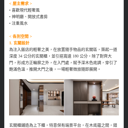
< 屋主需求 >
•
喜歡現代輕奢風
•
神明廳、開放式書房
•
注重風水
< 各別空間 >
1.
玄關設計
為注入飯店的輕奢之美，在放置隨手物品的玄關區，築起一道
深度 34 公分的玄關櫃，並引挹寬達 180 公分，除了對齊大
門，形成方正輪廓之外，在入門處，賦予深木色底調，穿引了
飽滿色溫，推開大門之後，一場輕奢微旅隨即展開。
玄關櫃鋪造為上下櫃，特意保有端景平台，在木底蘊之間，錯