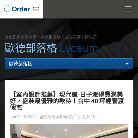
Toggle
navigati
搜尋
歐德傢俱連鎖事業
歐德部落格
室內設計案例專訪
Lyceum
歐德部落格
歐德部落格
【室內設計推薦】現代風-日子渡得豐潤美
好，盛裝最優雅的款待！台中 40 坪輕奢渡
假宅
Jun 04, 2026
室內設計案例專訪
人氣 (318)