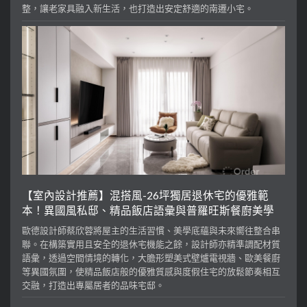
整，讓老家具融入新生活，也打造出安定舒適的南遷小宅。
【室內設計推薦】混搭風-26坪獨居退休宅的優雅範
本！異國風私邸、精品飯店語彙與普羅旺斯餐廚美學
歐德設計師蔡欣蓉將屋主的生活習慣、美學底蘊與未來嚮往整合串
聯。在構築實用且安全的退休宅機能之餘，設計師亦精準調配材質
語彙，透過空間情境的轉化，大膽形塑美式壁爐電視牆、歐美餐廚
等異國氛圍，使精品飯店般的優雅質感與度假住宅的放鬆節奏相互
交融，打造出專屬居者的品味宅邸。