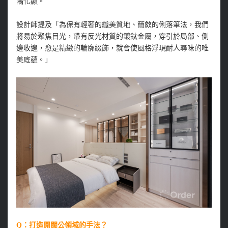
隅化顯。
設計師提及「為保有輕奢的纖美質地、簡斂的俐落筆法，我們
將易於聚焦目光，帶有反光材質的鍍鈦金屬，穿引於局部、側
邊收邊，愈是精緻的輪廓綴飾，就會使風格浮現耐人尋味的唯
美底蘊。」
Q：打造開闊公領域的手法？