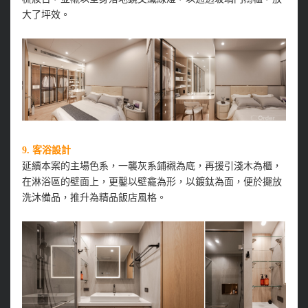
大了坪效。
9.
客浴設計
延續本案的主場色系，一襲灰系鋪襯為底，再援引淺木為櫃，
在淋浴區的壁面上，更鑿以壁龕為形，以鍍鈦為面，便於擺放
洗沐備品，推升為精品飯店風格。