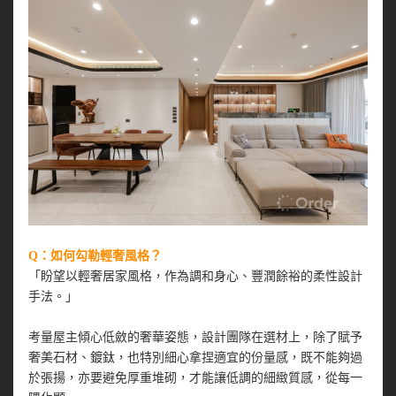
Q：如何勾勒輕奢風格？
「盼望以輕奢居家風格，作為調和身心、豐潤餘裕的柔性設計
手法。」
考量屋主傾心低斂的奢華姿態，設計團隊在選材上，除了賦予
奢美石材、鍍鈦，也特別細心拿捏適宜的份量感，既不能夠過
於張揚，亦要避免厚重堆砌，才能讓低調的細緻質感，從每一