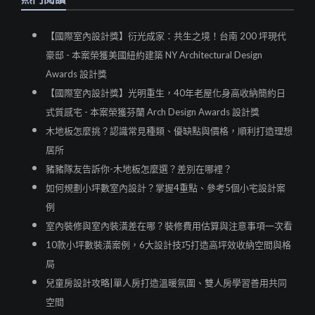
【國際室內設計獎】衍光成家：共生之境！台南 200 坪現代
豪邸 - 本案榮獲美國紐約建築 NY Architectural Design
Awards 設計獎
【國際室內設計獎】光明重生，40年老屋化身高收納簡約日
式質感宅 - 本案榮獲芬蘭 Arch Design Awards 設計獎
木地板怎麼挑？認識常見種類、優缺點與價格，順利打造理想
居所
豬豬隊友告訴你-木地板怎麼選？差別在哪裡？
如何規劃小坪數室內設計？掌握4重點、參考5個小宅設計案
例
室內裝修與室內裝潢差在哪？裝修費用估算與注意事項一次看
10款小坪數裝潢案例，6大設計技巧打造高坪效收納空間與格
局
兒童房設計攻略|單人房打造溫暖氛圍、雙人房學習善用共同
空間