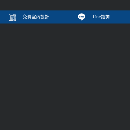
免費
室內設計
Line諮詢
歐德-系統家具
台灣系統
家具
的領導品牌，德國精神之品牌企業，堅持選用無毒環保綠
建材系統傢俱，提供免費到府丈量，室內設計等服務，提供客戶最高品
質的居家裝潢設計與櫥櫃設計收納解決方案，將最優質的歐洲進口系統
系統家具
櫥櫃等
家具
，帶入您的生活。
Order家具
床墊系列
直營門市
室內設計案例