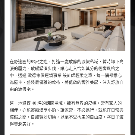
在舒適圈的咫尺之遙，打造一處歇腳的渡假私域，暫時卸下高
張的壓力，放緩緊湊步伐，讓心走入恰如其分的輕奢風格之
中，透過 歐德傢俱連鎖事業 設計師輕柔之筆，每一隅都悉心
為屋主，盛裝最優雅的款待，將低斂的奢雅美感，注入舒放自
由的渡假宅。
這一地涵容 40 坪的朗闊場域，擁有無界的尺幅，常有家人的
相伴，亦能輕鬆漫享小酌、話家常，不必遠行，就能在日常與
渡假之間，自如微妙切換，以毫不受拘束的自由度，將日子渡
得豐潤美好。