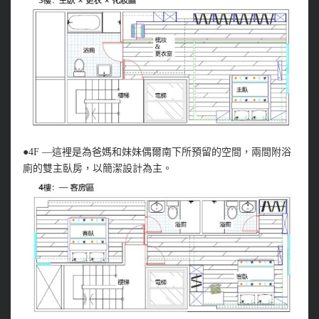
●4F —這裡是為爸媽和妹妹偶爾南下所預留的空間，兩間附浴
廁的雙主臥房，以簡潔設計為主。