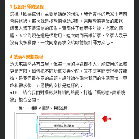
3.找設計師的過程
選擇「歐德傢俱」主要是媽媽的想法。我們雲林的老家十年前
曾裝修過，那次就是找歐德協助規劃，當時歐德專業的服務，
讓家人留下很深刻的印象。實際住了這麼多年後，老家的櫃
體、五金到現在還是很耐用。這次輪到高雄新家，全家人幾乎
沒有太多猶豫，一致同意再次交給歐德設計師方奕心。
4.裝潢&規劃過程
透天宅雖然共有五層，但每一層的坪數都不大，能使用的區域
更是有限，如何把不同功能妥善分配，又不讓空間變得零碎擁
擠，是我們最在意的課題。設計師在融合我們的生活習慣、興
趣和需求後，五層樓的安排是這樣的：
●1F —結合我們對攝影與舞蹈的熱愛，打造「攝影棚+舞蹈鏡
牆」複合空間。