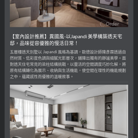
【室內設計推薦】異國風-以Japandi 美學構築透天宅
邸，品味從容優雅的慢活日常！
五層樓透天別墅以 Japandi 風格為基調，歐德設計師陳彥霖透過自
然材質、低彩度色調與細膩光影層次，鋪陳出獨有的靜謐美學。面
對透天住宅常見的梁柱結構挑戰，以靈活的空間調度巧妙化解，將
原有結構轉化為展示、收納與生活機能，使空間在理性的機能規劃
之中，蘊藏感性而優雅的溫暖敘事。