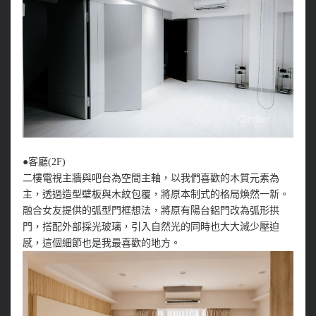
●客廳(2F)
二樓電視主牆與吧台為空間主軸，以我們喜歡的木質元素為
主，透過造型壁板與木紋包覆，將原本制式的格局煥然一新。
融合女友提供的弧型門框想法，將原有陽台鋁門改為弧形拱
門，搭配外部採光玻璃，引入自然光的同時也大大減少壓迫
感，這個細節也是我最喜歡的地方。