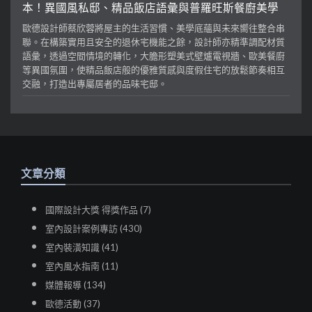
本！異國風私邸、精品飯店語彙與普羅旺斯餐廚美學
歐德設計師蔡欣蓉將屋主的生活習慣、美學底蘊與未來嚮往整合串
聯。在構築實用且安全的退休宅機能之餘，設計師亦精準調配材質
語彙，透過空間情境的轉化，大膽形塑美式壁爐電視牆、歐美餐廚
等異國氛圍，使精品飯店般的優雅質感與度假住宅的放鬆節奏相互
交融，打造出專屬居者的品味宅邸。
文章分類
國際設計大獎 得獎作品 (7)
室內設計案例專訪 (430)
室內裝潢知識 (41)
室內風水指南 (11)
媒體報導 (134)
歐德活動 (37)