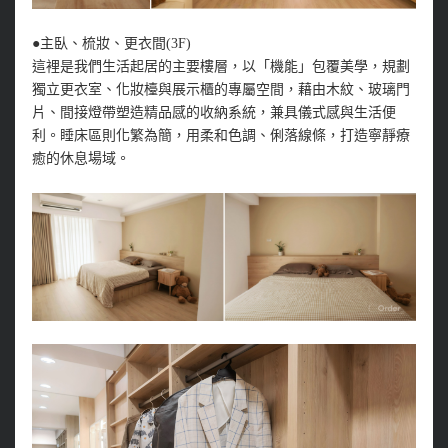
●主臥、梳妝、更衣間(3F)
這裡是我們生活起居的主要樓層，以「機能」包覆美學，規劃
獨立更衣室、化妝檯與展示櫃的專屬空間，藉由木紋、玻璃門
片、間接燈帶塑造精品感的收納系統，兼具儀式感與生活便
利。睡床區則化繁為簡，用柔和色調、俐落線條，打造寧靜療
癒的休息場域。