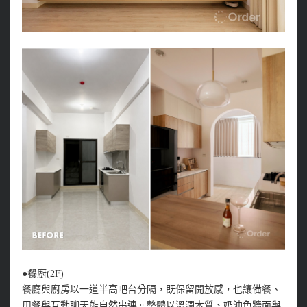
●餐廚(2F)
餐廳與廚房以一道半高吧台分隔，既保留開放感，也讓備餐、
用餐與互動聊天能自然串連。整體以溫潤木質、奶油色牆面與