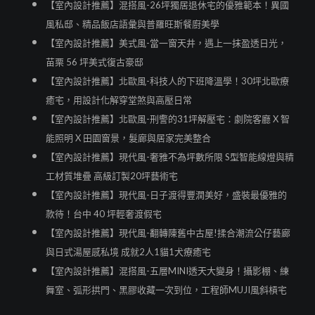
【室內設計推薦】混搭風-26坪獨居退休宅的優雅範本！異國
風私邸、精品飯店語彙與普羅旺斯餐廚美學
【室內設計推薦】美式風-當一窗天井，遇上一抹盈透日光，
苗栗 56 坪美式復古豪邸
【室內設計推薦】北歐風-科技人的下班降溫學！30坪北歐療
癒宅，用設計化解穿堂煞與高壓日常
【室內設計推薦】北歐風-刑警的31坪解壓宅：劇院客廳 X 智
能照明 X 田園窗景，髮廊與居家完美整合
【室內設計推薦】現代風-奢雅不為坪數所限 S型智能線燈與精
工材質堆疊 高級訂製20坪藝術宅
【室內設計推薦】現代風-日子渡得豐潤美好，盛裝最優雅的
款待！台中 40 坪輕奢渡假宅
【室內設計推薦】現代風-翻轉陳舊中古屋!揉合潮流公仔藝廊
與日式湯屋感私境 成就2人1貓1犬療癒宅
【室內設計推薦】混搭風-五層MINI透天大變身！攝影棚、練
舞室、弧形拱門、黑膠收藏一次到位，工程師MUJI風斜槓宅