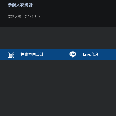
參觀人次統計
累積人氣：7,261,846
免費
室內設計
Line諮詢
歐德-系統家具
台灣系統
家具
的領導品牌，德國精神之品牌企業，堅持選用無毒環保綠
建材系統傢俱，提供免費到府丈量，室內設計等服務，提供客戶最高品
質的居家裝潢設計與櫥櫃設計收納解決方案，將最優質的歐洲進口系統
系統家具
櫥櫃等
家具
，帶入您的生活。
Order家具