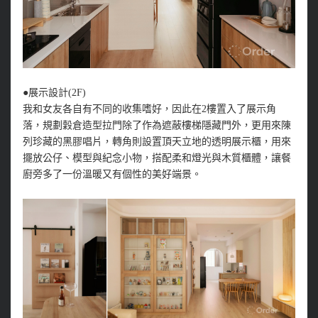
●展示設計(2F)
我和女友各自有不同的收集嗜好，因此在2樓置入了展示角
落，規劃穀倉造型拉門除了作為遮蔽樓梯隱藏門外，更用來陳
列珍藏的黑膠唱片，轉角則設置頂天立地的透明展示櫃，用來
擺放公仔、模型與紀念小物，搭配柔和燈光與木質櫃體，讓餐
廚旁多了一份溫暖又有個性的美好端景。