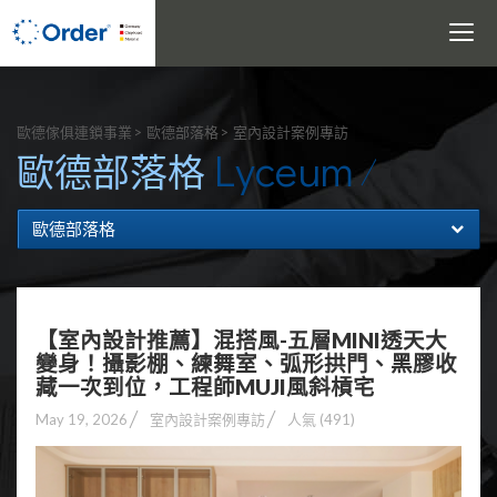
Toggle
navigati
搜尋
歐德傢俱連鎖事業
歐德部落格
室內設計案例專訪
Lyceum
歐德部落格
歐德部落格
【室內設計推薦】混搭風-五層MINI透天大
變身！攝影棚、練舞室、弧形拱門、黑膠收
藏一次到位，工程師MUJI風斜槓宅
May 19, 2026
室內設計案例專訪
人氣 (491)