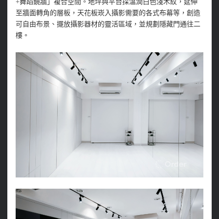
+舞蹈鏡牆」複合空間。地坪與平台採溫潤白色淺木紋，延伸
至牆面轉角的層板，天花板崁入攝影需要的各式布幕等，創造
可自由布景、擺放攝影器材的靈活區域，並規劃隱藏門通往二
樓。