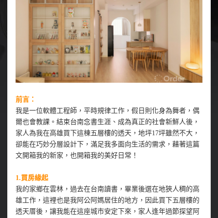
前言：
我是一位軟體工程師，平時規律工作，假日則化身為舞者，偶
爾也會教課。結束台南念書生涯、成為真正的社會新鮮人後，
家人為我在高雄買下這棟五層樓的透天，地坪17坪雖然不大，
卻能在巧妙分層設計下，滿足我多面向生活的需求，藉著這篇
文開箱我的新家，也開箱我的美好日常！
1.買房緣起
我的家鄉在雲林，過去在台南讀書，畢業後選在地狹人稠的高
雄工作，這裡也是我阿公阿媽居住的地方，因此買下五層樓的
透天厝後，讓我能在這座城市安定下來，家人逢年過節探望阿