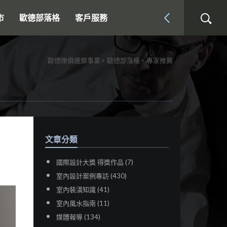
市
歐德部落格
客戶服務
歐德傢俱連鎖事業
歐德部落格
專家推薦
文章分類
國際設計大獎 得獎作品 (7)
室內設計案例專訪 (430)
室內裝潢知識 (41)
室內風水指南 (11)
媒體報導 (134)