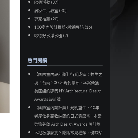
歐德活動 (37)
居家生活教室 (30)
專家推薦 (20)
100室內設計推薦x歐德專訪 (16)
歐德好水淨水器 (2)
熱門閱讀
【國際室內設計獎】衍光成家：共生之
境！台南 200 坪現代豪邸 - 本案榮獲
美國紐約建築 NY Architectural Design
Awards 設計獎
【國際室內設計獎】光明重生，40年
老屋化身高收納簡約日式質感宅 - 本案
榮獲芬蘭 Arch Design Awards 設計獎
木地板怎麼挑？認識常見種類、優缺點