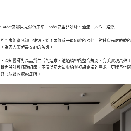
板、order安娜貝兒綠色床墊、order克里菲沙發、油漆、木作、燈條
是回到家能從容卸下疲憊，給予兩個孩子最純粹的陪伴。對健康高度敏銳
俱，為家人築起最安心的防護。
寧，深知醫師對高品質生活的追求，透過縝密的整合規劃，完美實現高效
入跳色設計與精緻細節，不僅滿足大量收納與視訊會議的需求，更賦予空
能舒心放鬆的療癒居所。