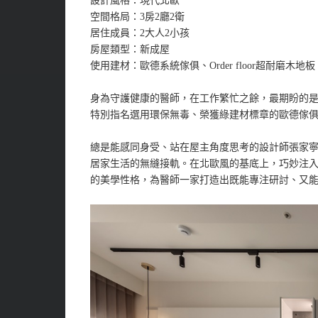
設計風格：現代北歐
空間格局：3房2廳2衛
居住成員：2大人2小孩
房屋類型：新成屋
使用建材：歐德系統傢俱、Order floor超耐磨木地
身為守護健康的醫師，在工作繁忙之餘，最期盼的
特別指名選用環保無毒、榮獲綠建材標章的歐德傢
總是能感同身受、站在屋主角度思考的設計師張家
居家生活的無縫接軌。在北歐風的基底上，巧妙注
的美學性格，為醫師一家打造出既能專注研討、又