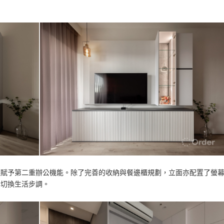
廳賦予第二重辦公機能。除了完善的收納與餐邊櫃規劃，立面亦配置了螢
心切換生活步調。