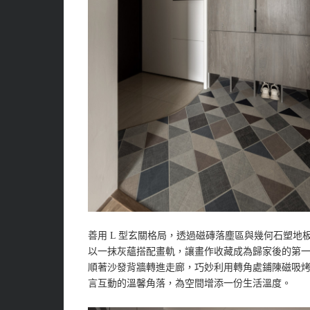
善用 L 型玄關格局，透過磁磚落塵區與幾何石塑
以一抹灰蘊搭配畫軌，讓畫作收藏成為歸家後的第
順著沙發背牆轉進走廊，巧妙利用轉角處鋪陳磁吸
言互動的溫馨角落，為空間增添一份生活溫度。