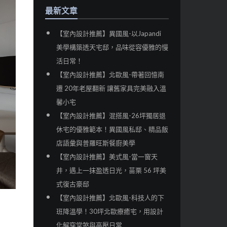
最新文章
【室內設計推薦】異國風-以Japandi
美學構築透天宅邸，品味從容優雅的慢
活日常！
【室內設計推薦】北歐風-帶著回憶南
遷 20年老屋翻新 讓舊家具完美融入溫
馨小宅
【室內設計推薦】混搭風-26坪獨居退
休宅的優雅範本！異國風私邸、精品飯
店語彙與普羅旺斯餐廚美學
【室內設計推薦】美式風-當一窗天
井，遇上一抹盈透日光，苗栗 56 坪美
式復古豪邸
【室內設計推薦】北歐風-科技人的下
班降溫學！30坪北歐療癒宅，用設計
化解穿堂煞與高壓日常