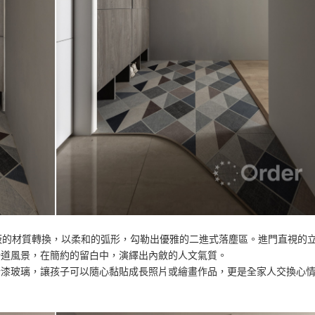
地板的材質轉換，以柔和的弧形，勾勒出優雅的二進式落塵區。進門直視的
一道風景，在簡約的留白中，演繹出內斂的人文氣質。
烤漆玻璃，讓孩子可以隨心黏貼成長照片或繪畫作品，更是全家人交換心