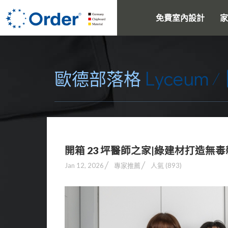
免費室內設計
家
Lyceum
歐德部落格
開箱 23 坪醫師之家|綠建材打造無
Jan 12, 2026
專家推薦
人氣 (893)