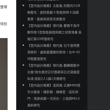
【室內設計推薦】北歐風-刑警的31坪
主整理
解壓宅：劇院客廳 X 智能照明 X 田園
窗景，髮廊與居家完美整合
，特別
【室內設計推薦】現代風-奢雅不為坪
數所限 S型智能線燈與精工材質堆疊 高
級訂製20坪藝術宅
【室內設計推薦】現代風-日子渡得豐
潤美好，盛裝最優雅的款待！台中 40
坪輕奢渡假宅
【室內設計推薦】現代風-翻轉陳舊中
古屋!揉合潮流公仔藝廊與日式湯屋感
私境 成就2人1貓1犬療癒宅
【室內設計推薦】混搭風-五層MINI透
天大變身！攝影棚、練舞室、弧形拱
門、黑膠收藏一次到位，工程師MUJI
風斜槓宅