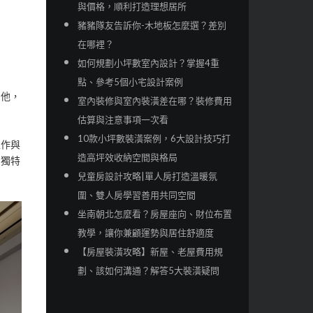
與價格，順利打造理想居所
豬豬隊友告訴你-木地板怎麼選？差別
在哪裡？
如何規劃小坪數室內設計？掌握4重
點、參考5個小宅設計案例
的他，
室內裝修與室內裝潢差在哪？裝修費用
估算與注意事項一次看
10款小坪數裝潢案例，6大設計技巧打
工作與
造高坪效收納空間與格局
間獨特
兒童房設計攻略|單人房打造溫暖氛
圍、雙人房學習善用共同空間
坐南朝北怎麼看？房屋座向、財位布置
教學，讓你兼顧運勢與居住舒適度
【房屋裝潢攻略】新屋、老屋費用規
劃、該如何溝通？解答5大裝潢疑問