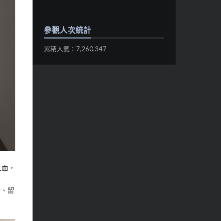
參觀人次統計
累積人氣：7,260,347
立面，
情、留