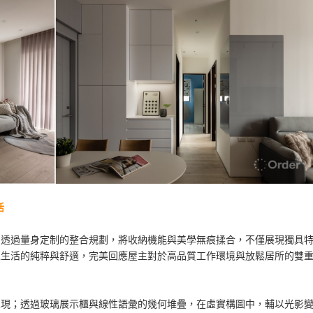
活
，透過量身定制的整合規劃，將收納機能與美學無痕揉合，不僅展現獨具
家生活的純粹與舒適，完美回應屋主對於高品質工作環境與放鬆居所的雙
呈現；透過玻璃展示櫃與線性語彙的幾何堆疊，在虛實構圖中，輔以光影