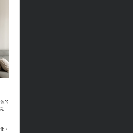
特色的
重期
變化，