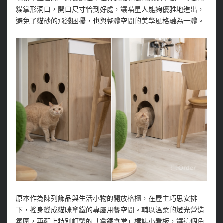
貓掌形洞口，開口尺寸恰到好處，讓喵星人能夠優雅地進出，
避免了貓砂的飛濺困擾，也與整體空間的美學風格融為一體。
原本作為陳列飾品與生活小物的開放格櫃，在屋主巧思安排
下，搖身變成貓咪拿鐵的專屬用餐空間。輔以溫柔的燈光營造
氛圍，再配上特別訂製的「拿鐵食堂」標誌小看板，讓這個角