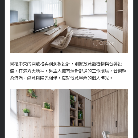
書櫃中央的開放格與洞洞板設計，則擺放蕨類植物與音響設
備。在這方天地裡，男主人擁有清新舒適的工作環境，音樂輕
柔流淌，綠意與陽光相伴，織就愜意寧靜的個人時光。