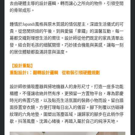
去由硬體主導的設計邏輯，轉而讓心之所向的物件，引領空間
的骨架成形。
鍾情於Japandi風格與原木質感的情侶屋主，深諳生活儀式的可
貴，從悠閒烘焙的午後，到與愛貓「拿鐵」的溫馨互動，每一
幕都交織對理想生活的嚮往。設計師從他們既定的家具清單出
發，結合對毛孩的細膩關懷，巧妙揉合機能與美感，讓每一刻
的居住體驗都盈滿詩意與溫度。
【設計重點】
重點設計1：翻轉設計邏輯 從軟裝引領硬體規劃
設計師依循吸塵器與掃地機器人的身形尺寸，打造一座多功能
櫃體，不僅讓收納井然有序，更預留一方置物平台，專為節慶
時光的佈置巧思，以及點亮生活氛圍的裝飾小物而設。留白牆
面掛置穿衣鏡，方便打理每日出入的儀容。腳下則覆以仿磁磚
紋理的六角地墊，圍塑出落塵區域，讓歸家的腳步在此稍作停
歇，抖落風塵、沈澱心緒後，再踏入屬於自己的純淨天地。