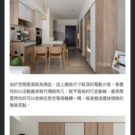
由於空間面寬較為侷促，加上擺放尺寸較深的電動沙發，客廳
特別以活動邊桌取代傳統茶几，賦予寬裕的行走動線，邊桌閒
置時恰好可以收納在懸空電視機櫃一隅，搖身變成擺放燈飾的
雅致亮點。