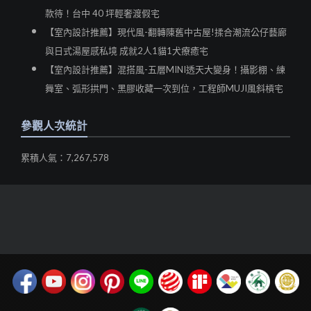
款待！台中 40 坪輕奢渡假宅
【室內設計推薦】現代風-翻轉陳舊中古屋!揉合潮流公仔藝廊
與日式湯屋感私境 成就2人1貓1犬療癒宅
【室內設計推薦】混搭風-五層MINI透天大變身！攝影棚、練
舞室、弧形拱門、黑膠收藏一次到位，工程師MUJI風斜槓宅
參觀人次統計
累積人氣：7,267,578