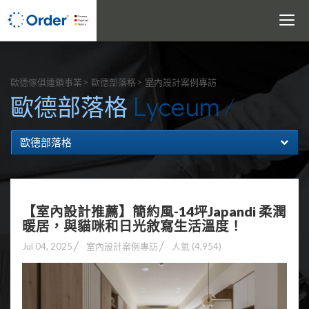
Toggle
navigati
搜尋
歐德傢俱連鎖事業
歐德部落格
室內設計案例專訪
Lyceum
歐德部落格
歐德部落格
【室內設計推薦】簡約風-14坪Japandi 柔潤
暖居，與貓咪和日光敘寫生活溫度！
Jul 04, 2025
室內設計案例專訪
人氣 (4,954)