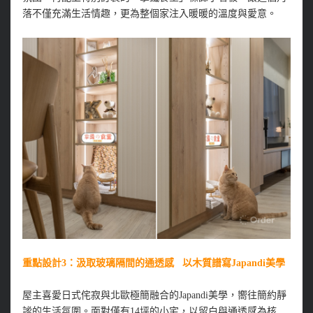
落不僅充滿生活情趣，更為整個家注入暖暖的溫度與愛意。
重點設計3：汲取玻璃隔間的通透感 以木質譜寫Japandi美學
屋主喜愛日式侘寂與北歐極簡融合的Japandi美學，嚮往簡約靜
謐的生活氛圍。面對僅有14坪的小宅，以留白與通透感為核