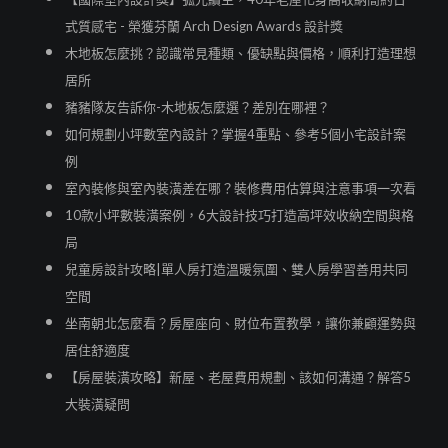
式質感宅 - 榮獲芬蘭 Arch Design Awards 設計獎
木地板怎麼挑？認識常見種類、優缺點與價格，順利打造理想
居所
豬豬隊友告訴你-木地板怎麼選？差別在哪裡？
如何規劃小坪數室內設計？掌握4重點、參考5個小宅設計案
例
室內裝修與室內裝潢差在哪？裝修費用估算與注意事項一次看
10款小坪數裝潢案例，6大設計技巧打造高坪效收納空間與格
局
兒童房設計攻略|單人房打造溫暖氛圍、雙人房學習善用共同
空間
坐南朝北怎麼看？房屋座向、財位布置教學，讓你兼顧運勢與
居住舒適度
【房屋裝潢攻略】新屋、老屋費用規劃、該如何溝通？解答5
大裝潢疑問