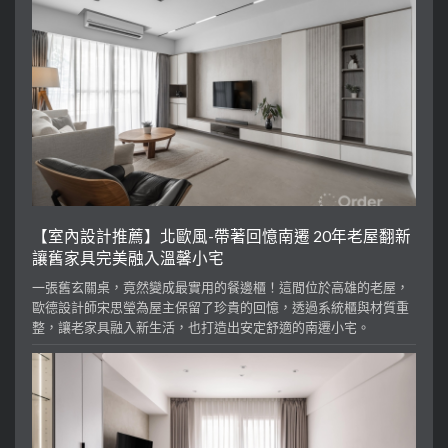
【室內設計推薦】北歐風-帶著回憶南遷 20年老屋翻新
讓舊家具完美融入溫馨小宅
一張舊玄關桌，竟然變成最實用的餐邊櫃！這間位於高雄的老屋，
歐德設計師宋思瑩為屋主保留了珍貴的回憶，透過系統櫃與材質重
整，讓老家具融入新生活，也打造出安定舒適的南遷小宅。