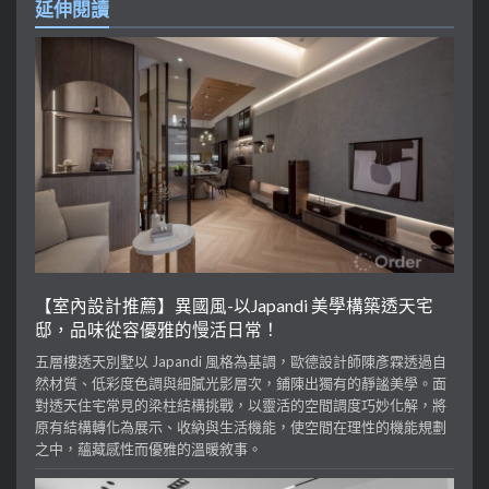
延伸閱讀
【室內設計推薦】異國風-以Japandi 美學構築透天宅
邸，品味從容優雅的慢活日常！
五層樓透天別墅以 Japandi 風格為基調，歐德設計師陳彥霖透過自
然材質、低彩度色調與細膩光影層次，鋪陳出獨有的靜謐美學。面
對透天住宅常見的梁柱結構挑戰，以靈活的空間調度巧妙化解，將
原有結構轉化為展示、收納與生活機能，使空間在理性的機能規劃
之中，蘊藏感性而優雅的溫暖敘事。