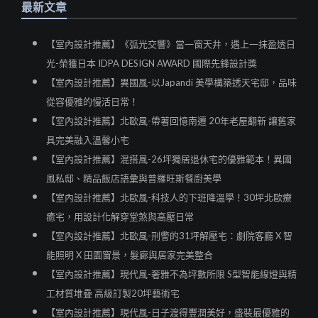
最新文章
【室內設計推薦】《弧光交響》當一窗天井，遇上一抹盈透日
光-榮獲日本 IDPA DESIGN AWARD 國際先鋒設計獎
【室內設計推薦】異國風-以Japandi 美學構築透天宅邸，品味
從容優雅的慢活日常！
【室內設計推薦】北歐風-帶著回憶南遷 20年老屋翻新 讓舊家
具完美融入溫馨小宅
【室內設計推薦】混搭風-26坪獨居退休宅的優雅範本！異國
風私邸、精品飯店語彙與普羅旺斯餐廚美學
【室內設計推薦】北歐風-科技人的下班降溫學！30坪北歐療
癒宅，用設計化解穿堂煞與高壓日常
【室內設計推薦】北歐風-刑警的31坪解壓宅：劇院客廳 X 智
能照明 X 田園窗景，髮廊與居家完美整合
【室內設計推薦】現代風-奢雅不為坪數所限 S型智能線燈與精
工材質堆疊 高級訂製20坪藝術宅
【室內設計推薦】現代風-日子渡得豐潤美好，盛裝最優雅的