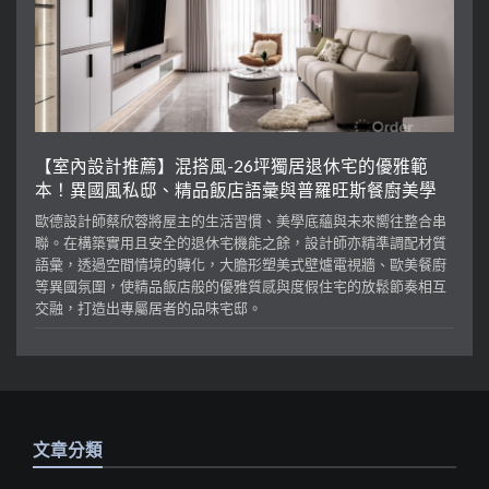
【室內設計推薦】混搭風-26坪獨居退休宅的優雅範
本！異國風私邸、精品飯店語彙與普羅旺斯餐廚美學
歐德設計師蔡欣蓉將屋主的生活習慣、美學底蘊與未來嚮往整合串
聯。在構築實用且安全的退休宅機能之餘，設計師亦精準調配材質
語彙，透過空間情境的轉化，大膽形塑美式壁爐電視牆、歐美餐廚
等異國氛圍，使精品飯店般的優雅質感與度假住宅的放鬆節奏相互
交融，打造出專屬居者的品味宅邸。
文章分類