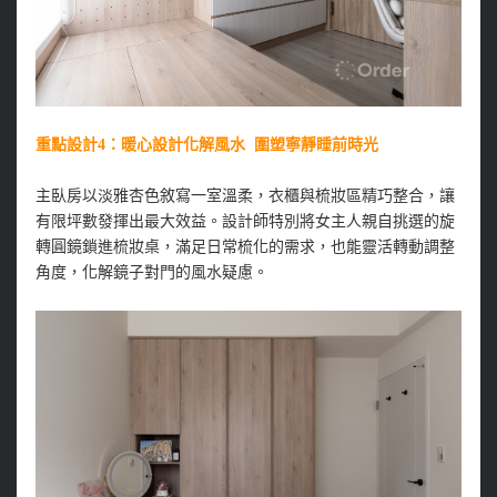
重點設計4：暖心設計化解風水 圍塑寧靜睡前時光
主臥房以淡雅杏色敘寫一室溫柔，衣櫃與梳妝區精巧整合，讓
有限坪數發揮出最大效益。設計師特別將女主人親自挑選的旋
轉圓鏡鎖進梳妝桌，滿足日常梳化的需求，也能靈活轉動調整
角度，化解鏡子對門的風水疑慮。