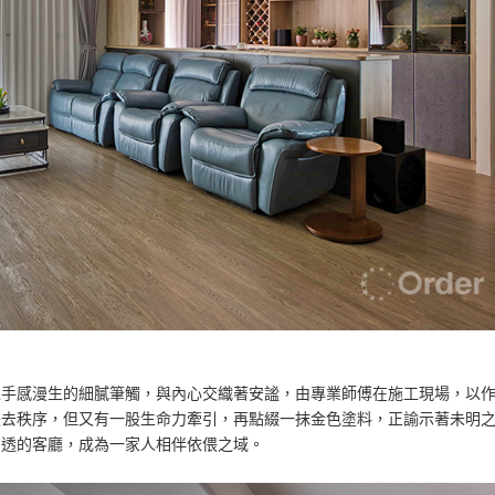
以手感漫生的細膩筆觸，與內心交織著安謐，由專業師傅在施工現場，以
失去秩序，但又有一股生命力牽引，再點綴一抹金色塗料，正諭示著未明
穿透的客廳，成為一家人相伴依偎之域。