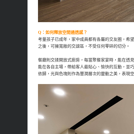
Q：如何釋放空間通透感？
考量孩子已成年，家中成員都有各屬的交友圈，希
之後，可擁寬敞的交誼區，不受任何零碎的切分。
餐廳則交揉開放式廚房，每當聚餐家宴時，能在透
能在各自主場，帶給客人最貼心、愉快的互動，並
依歸，光與色塊則作為豐潤層次的靈動之美，表現