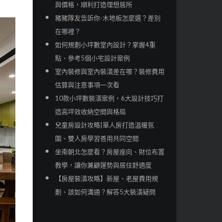
與價格，順利打造理想居所
豬豬隊友告訴你-木地板怎麼選？差別
在哪裡？
如何規劃小坪數室內設計？掌握4重
點、參考5個小宅設計案例
室內裝修與室內裝潢差在哪？裝修費用
估算與注意事項一次看
10款小坪數裝潢案例，6大設計技巧打
造高坪效收納空間與格局
兒童房設計攻略|單人房打造溫暖氛
圍、雙人房學習善用共同空間
坐南朝北怎麼看？房屋座向、財位布置
教學，讓你兼顧運勢與居住舒適度
【房屋裝潢攻略】新屋、老屋費用規
劃、該如何溝通？解答5大裝潢疑問