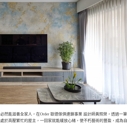
然能滋養全家人，在Order 歐德傢俱連鎖事業 設計師黃照榮，透過一
常處於高壓繁忙的屋主，一回家就能緩放心緒，使不朽藝術的豐盈，成為