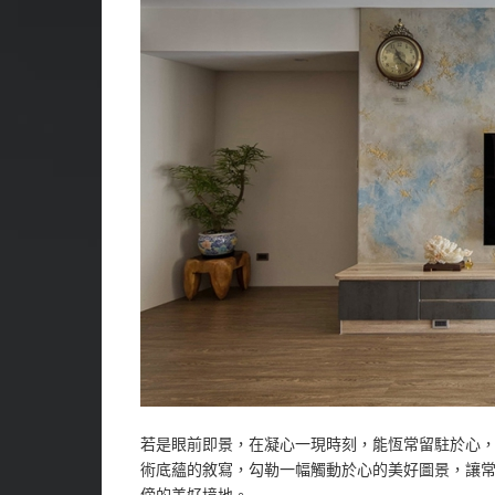
若是眼前即景，在凝心一現時刻，能恆常留駐於心，必
術底蘊的敘寫，勾勒一幅觸動於心的美好圖景，讓