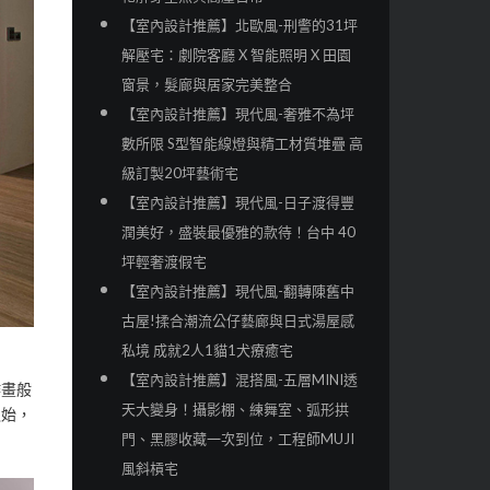
【室內設計推薦】北歐風-刑警的31坪
解壓宅：劇院客廳 X 智能照明 X 田園
窗景，髮廊與居家完美整合
【室內設計推薦】現代風-奢雅不為坪
數所限 S型智能線燈與精工材質堆疊 高
級訂製20坪藝術宅
【室內設計推薦】現代風-日子渡得豐
潤美好，盛裝最優雅的款待！台中 40
坪輕奢渡假宅
【室內設計推薦】現代風-翻轉陳舊中
古屋!揉合潮流公仔藝廊與日式湯屋感
私境 成就2人1貓1犬療癒宅
【室內設計推薦】混搭風-五層MINI透
作畫般
天大變身！攝影棚、練舞室、弧形拱
之始，
門、黑膠收藏一次到位，工程師MUJI
風斜槓宅