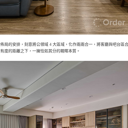
佈局的安排，刻意將公領域 4 大區域，化作兩兩合一，將客廳與吧台區
疏有度的距離之下，一擁恰如其分的親暱本質。