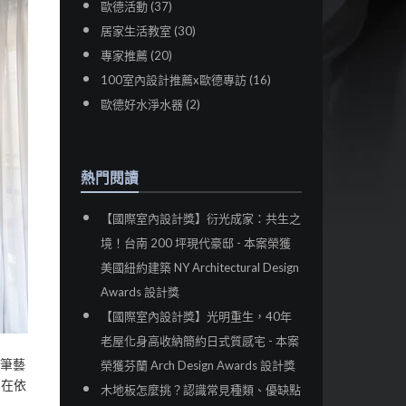
歐德活動 (37)
居家生活教室 (30)
專家推薦 (20)
100室內設計推薦x歐德專訪 (16)
歐德好水淨水器 (2)
熱門閱讀
【國際室內設計獎】衍光成家：共生之
境！台南 200 坪現代豪邸 - 本案榮獲
美國紐約建築 NY Architectural Design
Awards 設計獎
【國際室內設計獎】光明重生，40年
老屋化身高收納簡約日式質感宅 - 本案
筆筆藝
榮獲芬蘭 Arch Design Awards 設計獎
自在依
木地板怎麼挑？認識常見種類、優缺點