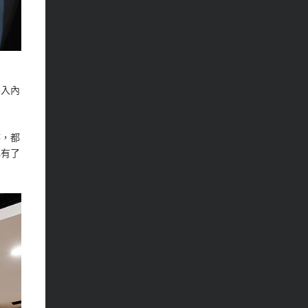
客入內
時，都
心有了