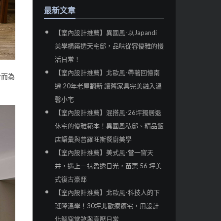
最新文章
【室內設計推薦】異國風-以Japandi
美學構築透天宅邸，品味從容優雅的慢
活日常！
【室內設計推薦】北歐風-帶著回憶南
合而為
遷 20年老屋翻新 讓舊家具完美融入溫
馨小宅
【室內設計推薦】混搭風-26坪獨居退
休宅的優雅範本！異國風私邸、精品飯
店語彙與普羅旺斯餐廚美學
【室內設計推薦】美式風-當一窗天
井，遇上一抹盈透日光，苗栗 56 坪美
式復古豪邸
【室內設計推薦】北歐風-科技人的下
班降溫學！30坪北歐療癒宅，用設計
化解穿堂煞與高壓日常