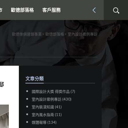
市
歐德部落格
客戶服務
歐德傢俱連鎖事業
歐德部落格
室內設計案例專訪
文章分類
邸
國際設計大獎 得獎作品 (7)
室內設計案例專訪 (430)
室內裝潢知識 (41)
室內風水指南 (11)
媒體報導 (134)