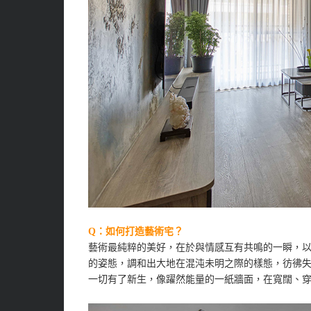
Q：如何打造藝術宅？
藝術最純粹的美好，在於與情感互有共鳴的一瞬，
的姿態，調和出大地在混沌未明之際的樣態，彷彿
一切有了新生，像躍然能量的一紙牆面，在寬闊、