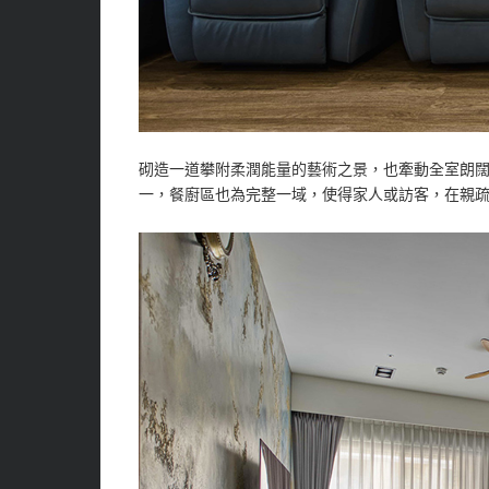
砌造一道攀附柔潤能量的藝術之景，也牽動全室朗闊
一，餐廚區也為完整一域，使得家人或訪客，在親