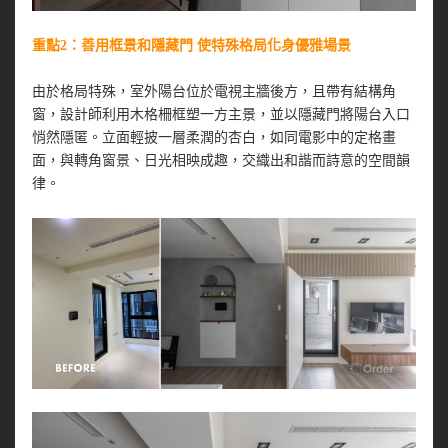
重點2：善用框景和隱藏門 使特殊格局化身優雅場景
由於格局特殊，室外陽台位於電視主牆後方，且帶有結構角
窗，設計師利用木格柵框塑一方主景，並以隱藏門將陽台入口
悄然隱匿。立面輕披一層柔潤的杏白，如同電影中的定格畫
面，與轉角窗景、日光相映成趣，交織出和諧而詩意的空間韻
律。