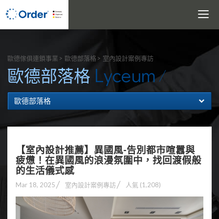
Toggle
navigati
搜尋
歐德傢俱連鎖事業
歐德部落格
室內設計案例專訪
Lyceum
歐德部落格
歐德部落格
【室內設計推薦】異國風-告別都市喧囂與
疲憊！在異國風的浪漫氛圍中，找回渡假般
的生活儀式感
Mar 18, 2025
室內設計案例專訪
人氣 (1,208)