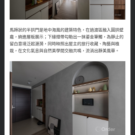
馬蹄狀的半拱門是地中海風的建築特色，在過渡區融入圓拱壁
龕，納進層板展示；下緣燈帶勾勒出一抹鎏金筆觸，為靜止的
留白意境泛起漣漪，同時映照出屋主的旅行收藏、陶藝與植
栽，在文化氣息與自然美學間交融共鳴，流淌出靜美風華。