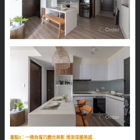
重點4：一隅角窗巧變光與影 增添深邃美感