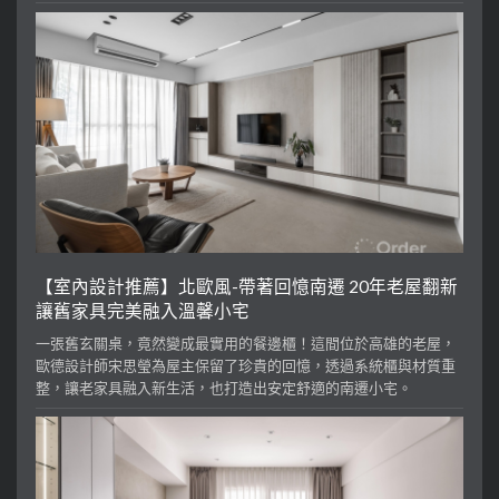
【室內設計推薦】北歐風-帶著回憶南遷 20年老屋翻新
讓舊家具完美融入溫馨小宅
一張舊玄關桌，竟然變成最實用的餐邊櫃！這間位於高雄的老屋，
歐德設計師宋思瑩為屋主保留了珍貴的回憶，透過系統櫃與材質重
整，讓老家具融入新生活，也打造出安定舒適的南遷小宅。