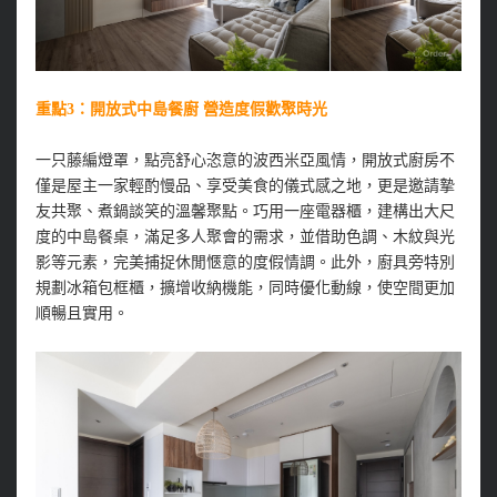
重點3：開放式中島餐廚 營造度假歡聚時光
一只藤編燈罩，點亮舒心恣意的波西米亞風情，開放式廚房不
僅是屋主一家輕酌慢品、享受美食的儀式感之地，更是邀請摯
友共聚、煮鍋談笑的溫馨聚點。巧用一座電器櫃，建構出大尺
度的中島餐桌，滿足多人聚會的需求，並借助色調、木紋與光
影等元素，完美捕捉休閒愜意的度假情調。此外，廚具旁特別
規劃冰箱包框櫃，擴增收納機能，同時優化動線，使空間更加
順暢且實用。