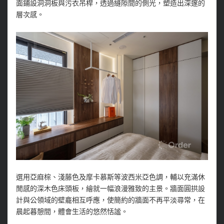
面鋪設洞洞板與污衣吊桿，透過縫隙間的側光，塑造出深邃的
層次感。
選用亞麻棕、淺藤色及摩卡慕斯等波西米亞色調，輔以充滿休
閒感的深木色床頭板，繪就一幅浪漫雅致的主景。牆面圓拱設
計與公領域的壁龕相互呼應，使簡約的牆面不再平淡尋常，在
晨起暮憩間，體會生活的悠然恬謐。