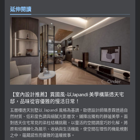
延伸閱讀
【室內設計推薦】異國風-以Japandi 美學構築透天宅
邸，品味從容優雅的慢活日常！
五層樓透天別墅以 Japandi 風格為基調，歐德設計師陳彥霖透過自
然材質、低彩度色調與細膩光影層次，鋪陳出獨有的靜謐美學。面
對透天住宅常見的梁柱結構挑戰，以靈活的空間調度巧妙化解，將
原有結構轉化為展示、收納與生活機能，使空間在理性的機能規劃
之中，蘊藏感性而優雅的溫暖敘事。