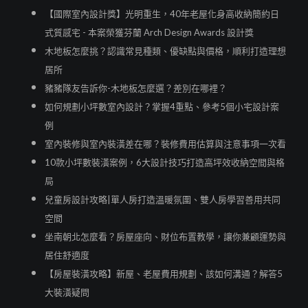
【國際室內設計獎】光明重生，40年老屋化身高收納簡約日
式質感宅 - 本案榮獲芬蘭 Arch Design Awards 設計獎
木地板怎麼挑？認識常見種類、優缺點與價格，順利打造理想
居所
豬豬隊友告訴你-木地板怎麼選？差別在哪裡？
如何規劃小坪數室內設計？掌握4重點、參考5個小宅設計案
例
室內裝修與室內裝潢差在哪？裝修費用估算與注意事項一次看
10款小坪數裝潢案例，6大設計技巧打造高坪效收納空間與格
局
兒童房設計攻略|單人房打造溫暖氛圍、雙人房學習善用共同
空間
坐南朝北怎麼看？房屋座向、財位布置教學，讓你兼顧運勢與
居住舒適度
【房屋裝潢攻略】新屋、老屋費用規劃、該如何溝通？解答5
大裝潢疑問