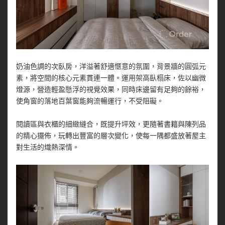
奶油色調的次臥房，洋溢著舒適愜意的氛圍，背景牆的圓弧元
素，將空間的核心元素貫連一體。運用架高臥榻床，佐以幽微
燈源，營造輕盈懸浮的視覺效果，同時床邊留有足夠的餘裕，
使角窗的落地百葉窗能夠流暢運行，不受阻礙。
閱讀區與衣櫃的細緻縫合，既提升坪效，更隨著書籍與陳列品
的精心擺佈，玩轉出豐富的層次變化，使每一隅都盛放著屋主
對生活的熾熱深情。