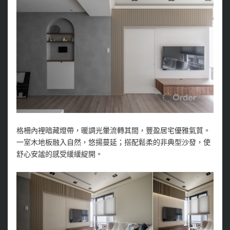
格柵內裡暗藏燈帶，暖調光暈流轉其間，豐盈居宅優雅氣質。
一室木地板融入自然，悠揚蔓延；搭配鬆柔的非典型沙發，使
舒心安謐的感受緩緩綻開。