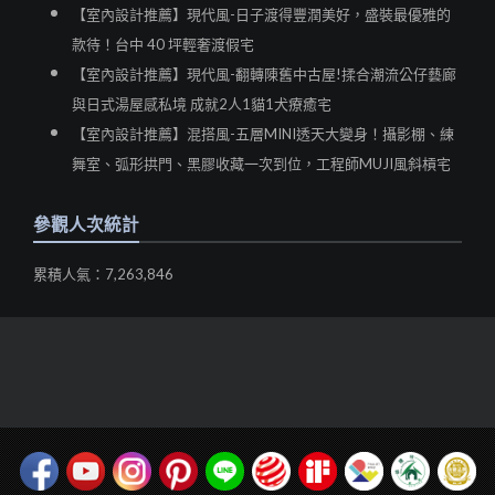
【室內設計推薦】現代風-日子渡得豐潤美好，盛裝最優雅的
款待！台中 40 坪輕奢渡假宅
【室內設計推薦】現代風-翻轉陳舊中古屋!揉合潮流公仔藝廊
與日式湯屋感私境 成就2人1貓1犬療癒宅
【室內設計推薦】混搭風-五層MINI透天大變身！攝影棚、練
舞室、弧形拱門、黑膠收藏一次到位，工程師MUJI風斜槓宅
參觀人次統計
累積人氣：7,263,846