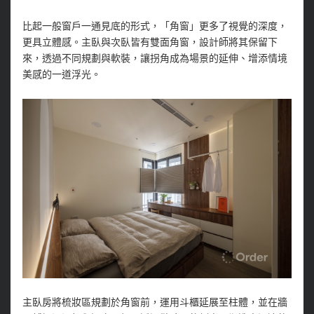
比起一般窗戶一通見底的形式，「角窗」更多了視覺的深度，
更具立體感。主臥與次臥皆有雙面角窗，設計師將其保留下
來，透過不同規劃與軟裝，讓拐角成為場景的延伸、增添情境
美感的一道浮光。
主臥房將梳妝區規劃於角窗前，運用斗櫃延展至柱體，並在牆