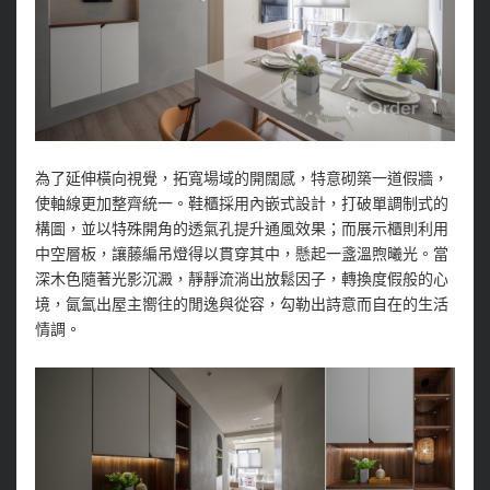
為了延伸橫向視覺，拓寬場域的開闊感，特意砌築一道假牆，
使軸線更加整齊統一。鞋櫃採用內嵌式設計，打破單調制式的
構圖，並以特殊開角的透氣孔提升通風效果；而展示櫃則利用
中空層板，讓藤編吊燈得以貫穿其中，懸起一盞溫煦曦光。當
深木色隨著光影沉澱，靜靜流淌出放鬆因子，轉換度假般的心
境，氤氳出屋主嚮往的閒逸與從容，勾勒出詩意而自在的生活
情調。