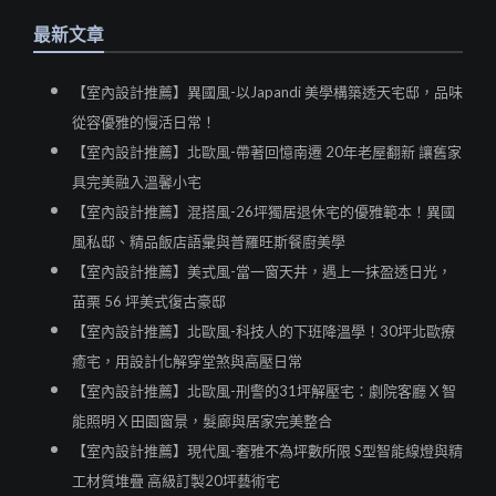
最新文章
【室內設計推薦】異國風-以Japandi 美學構築透天宅邸，品味
從容優雅的慢活日常！
【室內設計推薦】北歐風-帶著回憶南遷 20年老屋翻新 讓舊家
具完美融入溫馨小宅
【室內設計推薦】混搭風-26坪獨居退休宅的優雅範本！異國
風私邸、精品飯店語彙與普羅旺斯餐廚美學
【室內設計推薦】美式風-當一窗天井，遇上一抹盈透日光，
苗栗 56 坪美式復古豪邸
【室內設計推薦】北歐風-科技人的下班降溫學！30坪北歐療
癒宅，用設計化解穿堂煞與高壓日常
【室內設計推薦】北歐風-刑警的31坪解壓宅：劇院客廳 X 智
能照明 X 田園窗景，髮廊與居家完美整合
【室內設計推薦】現代風-奢雅不為坪數所限 S型智能線燈與精
工材質堆疊 高級訂製20坪藝術宅