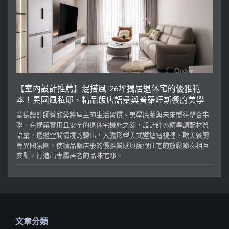
【室內設計推薦】混搭風-26坪獨居退休宅的優雅範
本！異國風私邸、精品飯店語彙與普羅旺斯餐廚美學
歐德設計師蔡欣蓉將屋主的生活習慣、美學底蘊與未來嚮往整合串
聯。在構築實用且安全的退休宅機能之餘，設計師亦精準調配材質
語彙，透過空間情境的轉化，大膽形塑美式壁爐電視牆、歐美餐廚
等異國氛圍，使精品飯店般的優雅質感與度假住宅的放鬆節奏相互
交融，打造出專屬居者的品味宅邸。
文章分類