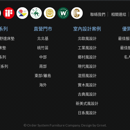
聯絡我們
相關連結
系列
直營門市
室內設計案例
優
ta舒達床墊
北北基
北歐風設計
最佳服
床墊
桃竹苗
工業風設計
最佳
系列
中部
鄉村風設計
名
板系列
南部
現代風設計
東部/離島
混搭風設計
海外
實木風設計
古典風設計
新美式風設計
日系風設計
© Order System Furniture Company. Design by Grnet.