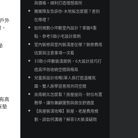
與價格，順利打造理想居所
豬豬隊友告訴你-木地板怎麼選？差別
在哪裡？
戶外
啾、
如何規劃小坪數室內設計？掌握4重
點、參考5個小宅設計案例
室內裝修與室內裝潢差在哪？裝修費用
墊
估算與注意事項一次看
10款小坪數裝潢案例，6大設計技巧打
造高坪效收納空間與格局
兒童房設計攻略|單人房打造溫暖氛
圍、雙人房學習善用共同空間
坐南朝北怎麼看？房屋座向、財位布置
看，有高
教學，讓你兼顧運勢與居住舒適度
床墊
【房屋裝潢攻略】新屋、老屋費用規
劃、該如何溝通？解答5大裝潢疑問