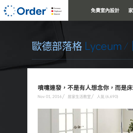
免費室內設計
家
Lyceum
歐德部落格
噴嚏連發，不是有人想念你，而是床
Nov 01, 2016
居家生活教室
人氣 (6,690)