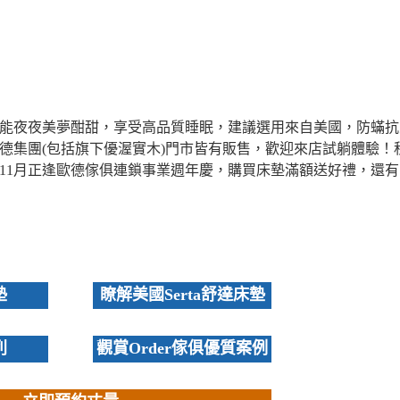
能夜夜美夢酣甜，享受高品質睡眠，建議選用來自美國，防蟎抗
台歐德集團(包括旗下優渥實木)門市皆有販售，歡迎來店試躺體驗！
11月正逢歐德傢俱連鎖事業週年慶，購買床墊滿額送好禮，還有
墊
瞭解美國Serta舒達床墊
列
觀賞Order傢俱優質案例