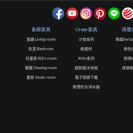
系統家具
Order家具
床墊
客廳 Living room
沙發系列
美國Ser
臥室 Bedroom
綠建材
綠色
兒童房 Kid's room
Kitty系列
枕頭
餐廳 Dinning room
超耐磨木地板
床頭
書房 Study room
電子型錄下載
歐德好水淨水器