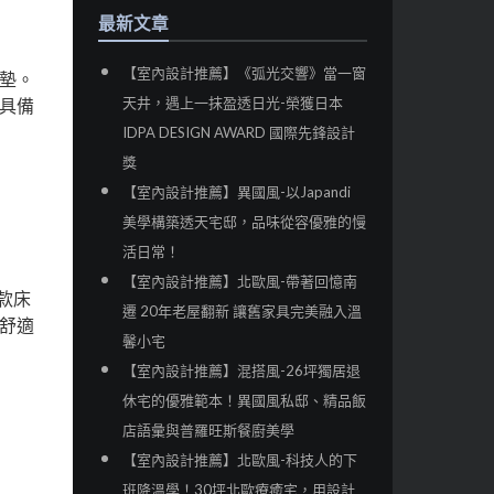
最新文章
【室內設計推薦】《弧光交響》當一窗
墊。
天井，遇上一抹盈透日光-榮獲日本
具備
IDPA DESIGN AWARD 國際先鋒設計
獎
【室內設計推薦】異國風-以Japandi
美學構築透天宅邸，品味從容優雅的慢
活日常！
【室內設計推薦】北歐風-帶著回憶南
一款床
遷 20年老屋翻新 讓舊家具完美融入溫
舒適
馨小宅
【室內設計推薦】混搭風-26坪獨居退
休宅的優雅範本！異國風私邸、精品飯
店語彙與普羅旺斯餐廚美學
【室內設計推薦】北歐風-科技人的下
班降溫學！30坪北歐療癒宅，用設計