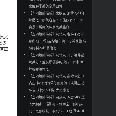
化解穿堂煞與高壓日常
【室內設計推薦】北歐風-刑警的31坪
解壓宅：劇院客廳 X 智能照明 X 田園
窗景，髮廊與居家完美整合
【室內設計推薦】現代風-奢雅不為坪
臭又
數所限 S型智能線燈與精工材質堆疊 高
秋冬
級訂製20坪藝術宅
百萬
【室內設計推薦】現代風-日子渡得豐
潤美好，盛裝最優雅的款待！台中 40
坪輕奢渡假宅
【室內設計推薦】現代風-翻轉陳舊中
古屋!揉合潮流公仔藝廊與日式湯屋感
私境 成就2人1貓1犬療癒宅
【室內設計推薦】混搭風-五層MINI透
天大變身！攝影棚、練舞室、弧形拱
門、黑膠收藏一次到位，工程師MUJI