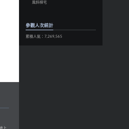
風斜槓宅
參觀人次統計
累積人氣：7,269,565
地上