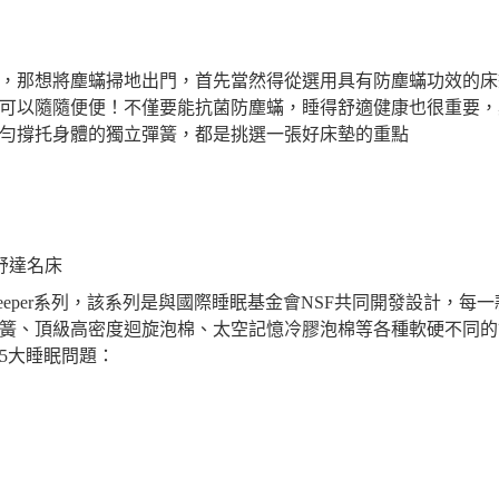
，那想將塵蟎掃地出門，首先當然得從選用具有防塵蟎功效的床
可以隨隨便便！不僅要能抗菌防塵蟎，睡得舒適健康也很重要，
勻撐托身體的獨立彈簧，都是挑選一張好床墊的重點
舒達名床
t Sleeper系列，該系列是與國際睡眠基金會NSF共同開發設計，每
簧、頂級高密度迴旋泡棉、太空記憶冷膠泡棉等各種軟硬不同的
5大睡眠問題：