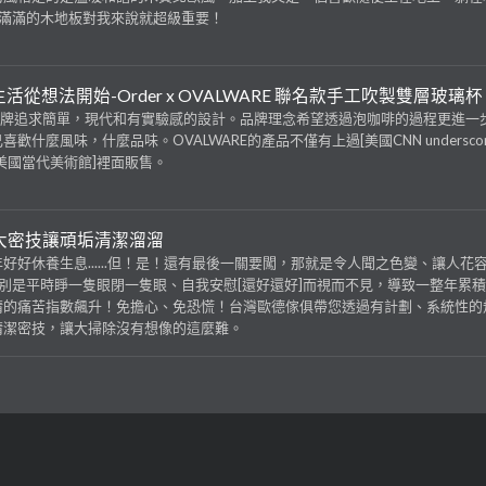
鋪滿滿的木地板對我來說就超級重要！
 life 生活從想法開始-Order x OVALWARE 聯名款手工吹製雙層玻璃杯
RE 品牌追求簡單，現代和有實驗感的設計。品牌理念希望透過泡咖啡的過程更進一
歡什麼風味，什麼品味。OVALWARE的產品不僅有上過[美國CNN underscor
美國當代美術館]裡面販售。
大密技讓頑垢清潔溜溜
好好休養生息......但！是！還有最後一關要闖，那就是令人聞之色變、讓人花
特別是平時睜一隻眼閉一隻眼、自我安慰[還好還好]而視而不見，導致一整年累
清的痛苦指數飆升！免擔心、免恐慌！台灣歐德傢俱帶您透過有計劃、系統性的
清潔密技，讓大掃除沒有想像的這麼難。