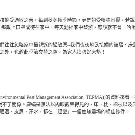
孩飽受過敏之苦，每到秋冬換季時節，更是飽受噴嚏困擾。若說
健康。那戴上口罩或待在家中，每天勤掃家中整潔，應該就不會「哈
們往往忽略家中最親近的過敏原--我們夜夜躺臥接觸的被窩、床
之外，也趁此季節交替之際，為家人換張好床墊！
ental Pest Management Association, TEPMA))的資料來
脫不了關係。塵蟎是無法以肉眼觀察得見的，床、枕、棉被以及
體溫、皮屑、汗水，都在「經營」一個塵蟎農場的絕佳條件。