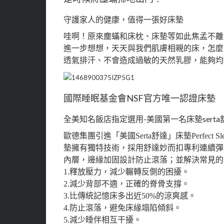
守護家人的健康，值得一張好床墊
哇啊！原來塵蟎和床枕、床墊等如此焦孟不離
進一步想想，天天與我們肌膚相親的床，怎麼
透氣排汗、不會造成過敏的天然乳膠，能夠均
國際睡眠基金會NSF官方唯一認證床墊
全美知名飯店指定選用-美國第一名床墊serta
歐德集團引進「美國Serta舒達」床墊Perfec
墊擁有獨特技術，採用舒達妙而扣專利連續彈
內層，邊緣加固設計防止滾落；並解決常見的
1.釋放壓力，減少輾轉反側的困擾。
2.減少背部不適，正確的脊骨支撐。
3.比傳統記憶床多出近50%的涼爽感。
4.防止滾落，避免床緣塌陷傾斜。
5.減少睡伴相互干擾。