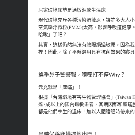
居家環境床墊是過敏源孳生溫床
現代環境充斥各種污染過敏原，讓許多大人小
空氣懸浮微粒(PM2.5)太高，影響呼吸道
哈啾」了吧？
其實，這樣仍然無法有效隔絕過敏原，因為我
裡！因此，除了平時選用具有抗菌效果的寢具
換季鼻子響警報，噴嚏打不停Why？
元兇就是「塵蟎」！
根據「台灣環境有害生物管理協會」(Taiwan Environm
達7成以上的國內過敏患者，其病因都和塵蟎
都是他們孳生的溫床！加以人體睡眠時帶來的
是時候將塵蟎掃地出門！