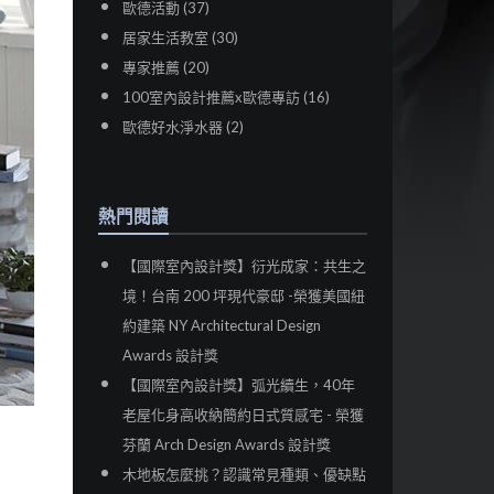
歐德活動 (37)
居家生活教室 (30)
專家推薦 (20)
100室內設計推薦x歐德專訪 (16)
歐德好水淨水器 (2)
熱門閱讀
【國際室內設計獎】衍光成家：共生之
境！台南 200 坪現代豪邸 -榮獲美國紐
約建築 NY Architectural Design
Awards 設計獎
【國際室內設計獎】弧光續生，40年
老屋化身高收納簡約日式質感宅 - 榮獲
芬蘭 Arch Design Awards 設計獎
木地板怎麼挑？認識常見種類、優缺點