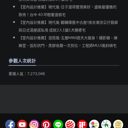
【室內設計推薦】現代風-日子渡得豐潤美好，盛裝最優雅的
款待！台中 40 坪輕奢渡假宅
【室內設計推薦】現代風-翻轉陳舊中古屋!揉合潮流公仔藝廊
與日式湯屋感私境 成就2人1貓1犬療癒宅
【室內設計推薦】混搭風-五層MINI透天大變身！攝影棚、練
舞室、弧形拱門、黑膠收藏一次到位，工程師MUJI風斜槓宅
參觀人次統計
累積人氣：7,273,048