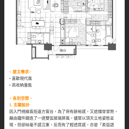
< 屋主需求>
•
喜歡現代風
•
高收納量能
< 各別空間 >
1.
玄關設計
因入門視線直抵遠方窗台，為了保有餘裕感，又遮擋穿堂煞，
藉由鐵件鑄造了一道雙弧玻璃屏風，儘管以頂天立地姿態呈
現，但卻絲毫不感沉重，反而有了輕透質感，亦是「柔弧語