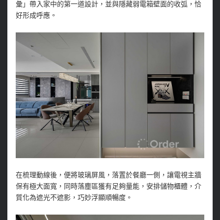
彙」帶入家中的第一道設計，並與隱藏弱電箱壁面的收弧，恰
好形成呼應。
在梳理動線後，便將玻璃屏風，落置於餐廳一側，讓電視主牆
保有極大面寬，同時落塵區獲有足夠量能，安排儲物櫃體，介
質化為遮光不遮影，巧妙浮顯順暢度。