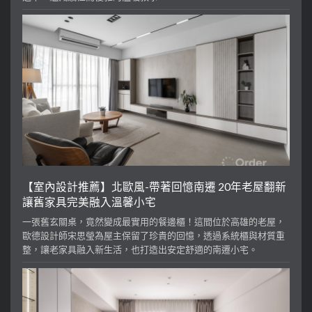
【室內設計推薦】北歐風-帶著回憶南遷 20年老屋翻新
讓舊家具完美融入溫馨小宅
一張舊玄關桌，竟然變成最實用的餐邊櫃！這間位於高雄的老屋，
歐德設計師宋思瑩為屋主保留了珍貴的回憶，透過系統櫃與材質重
整，讓老家具融入新生活，也打造出安定舒適的南遷小宅。