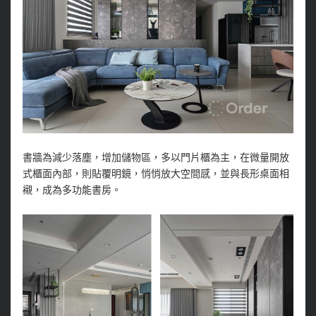
書牆為減少落塵，增加儲物區，多以門片櫃為主，在微量開放
式櫃面內部，則貼覆明鏡，悄悄放大空間感，並與長形桌面相
襯，成為多功能書房。