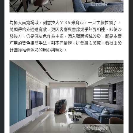
為擁大面寬場域，刻意拉大至 3.5 米寬距，一旦主牆拉闊了，
將顯得格外通透寬敞，更因客廳與書房幾乎無界相連，即使沙
發後方，仍是淺灰色作為主調，添入藍面短絨沙發，即是本案
巧用的雙色相間手法，引不同量體，迸發層次美感，看得出設
計團隊堆疊色彩的用心與精妙。