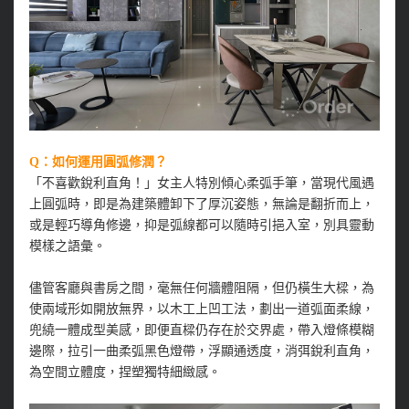
Q：如何運用圓弧修潤？
「不喜歡銳利直角！」女主人特別傾心柔弧手筆，當現代風遇
上圓弧時，即是為建築體卸下了厚沉姿態，無論是翻折而上，
或是輕巧導角修邊，抑是弧線都可以隨時引挹入室，別具靈動
模樣之語彙。
儘管客廳與書房之間，毫無任何牆體阻隔，但仍橫生大樑，為
使兩域形如開放無界，以木工上凹工法，劃出一道弧面柔線，
兜繞一體成型美感，即便直樑仍存在於交界處，帶入燈條模糊
邊際，拉引一曲柔弧黑色燈帶，浮顯通透度，消弭銳利直角，
為空間立體度，捏塑獨特細緻感。