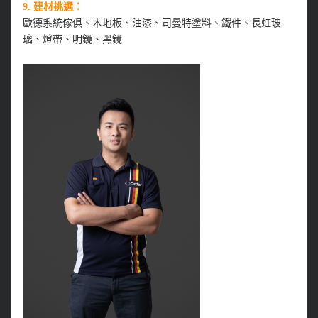
9.
建材挑選：
歐德系統傢俱、木地板、油漆、司曼特塗料、鐵件、長虹玻
璃、燈帶、明鏡、黑鏡