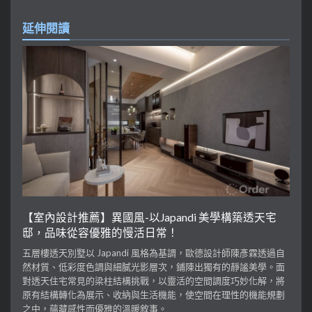
延伸閱讀
【室內設計推薦】異國風-以Japandi 美學構築透天宅
邸，品味從容優雅的慢活日常！
五層樓透天別墅以 Japandi 風格為基調，歐德設計師陳彥霖透過自
然材質、低彩度色調與細膩光影層次，鋪陳出獨有的靜謐美學。面
對透天住宅常見的梁柱結構挑戰，以靈活的空間調度巧妙化解，將
原有結構轉化為展示、收納與生活機能，使空間在理性的機能規劃
之中，蘊藏感性而優雅的溫暖敘事。