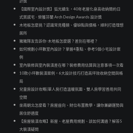
計獎
【國際室內設計獎】弧光續生，40年老屋化身高收納簡約日
式質感宅 - 榮獲芬蘭 Arch Design Awards 設計獎
木地板怎麼挑？認識常見種類、優缺點與價格，順利打造理想
居所
豬豬隊友告訴你-木地板怎麼選？差別在哪裡？
如何規劃小坪數室內設計？掌握4重點、參考5個小宅設計案
例
室內裝修與室內裝潢差在哪？裝修費用估算與注意事項一次看
10款小坪數裝潢案例，6大設計技巧打造高坪效收納空間與格
局
兒童房設計攻略|單人房打造溫暖氛圍、雙人房學習善用共同
空間
坐南朝北怎麼看？房屋座向、財位布置教學，讓你兼顧運勢與
居住舒適度
【房屋裝潢攻略】新屋、老屋費用規劃、該如何溝通？解答5
大裝潢疑問