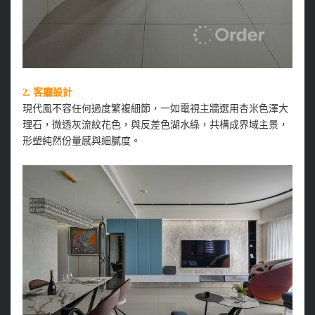
2.
客廳設計
現代風不容任何過度繁複細節，一如電視主牆選用杏米色澤大
理石，微透灰流紋花色，與反差色湖水綠，共構成界域主景，
形塑純然份量感與細膩度。