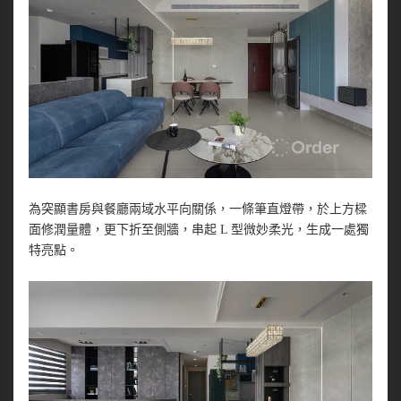
為突顯書房與餐廳兩域水平向關係，一條筆直燈帶，於上方樑
面修潤量體，更下折至側牆，串起 L 型微妙柔光，生成一處獨
特亮點。