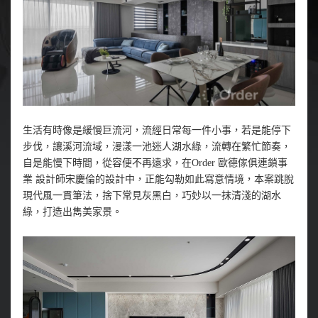
生活有時像是緩慢巨流河，流經日常每一件小事，若是能停下
步伐，讓溪河流域，漫漾一池迷人湖水綠，流轉在繁忙節奏，
自是能慢下時間，從容便不再遠求，在Order 歐德傢俱連鎖事
業 設計師宋慶倫的設計中，正能勾勒如此寫意情境，本案跳脫
現代風一貫筆法，捨下常見灰黑白，巧妙以一抹清淺的湖水
綠，打造出雋美家景。