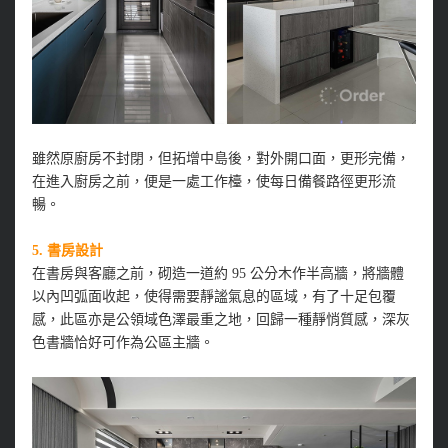
雖然原廚房不封閉，但拓增中島後，對外開口面，更形完備，
在進入廚房之前，便是一處工作檯，使每日備餐路徑更形流
暢。
5.
書房設計
在書房與客廳之前，砌造一道約 95 公分木作半高牆，將牆體
以內凹弧面收起，使得需要靜謐氣息的區域，有了十足包覆
感，此區亦是公領域色澤最重之地，回歸一種靜悄質感，深灰
色書牆恰好可作為公區主牆。