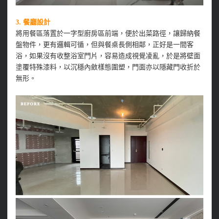
3.
餐廳設計
將用餐區落置於一字型廚房區前端，便於出菜路徑，讓歸納餐
盤物件，更有邏輯可循，但與餐桌長側相鄰，正好是一間客
浴，如果沒有收整浴室門片，容易造成視覺凌亂，於是將壁面
塗覆特殊漆料，以沉穩內斂樣態圍塑，門面亦以隱藏門收折於
無形。