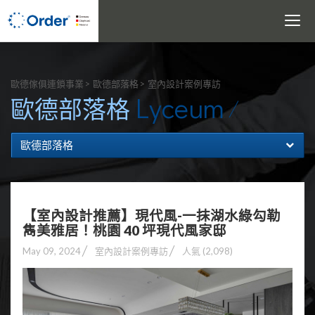
Toggle
navigati
搜尋
歐德傢俱連鎖事業
歐德部落格
室內設計案例專訪
Lyceum
歐德部落格
歐德部落格
【室內設計推薦】現代風-一抹湖水綠勾勒
雋美雅居！桃園 40 坪現代風家邸
May 09, 2024
室內設計案例專訪
人氣 (2,098)