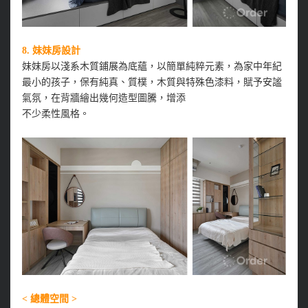
8.
妹妹房設計
妹妹房以淺系木質鋪展為底蘊，以簡單純粹元素，為家中年紀
最小的孩子，保有純真、質樸，木質與特殊色漆料，賦予安謐
氣氛，在背牆繪出幾何造型圖騰，增添
不少柔性風格。
< 總體空間 >