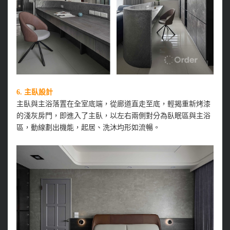
6.
主臥設計
主臥與主浴落置在全室底端，從廊道直走至底，輕揭重新烤漆
的淺灰房門，即進入了主臥，以左右兩側對分為臥眠區與主浴
區，動線劃出機能，起居、洗沐均形如流暢。