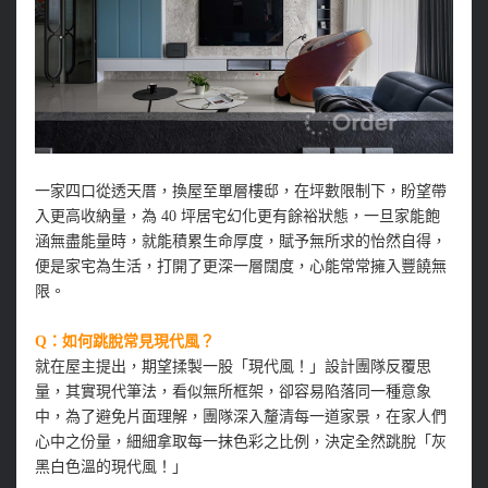
一家四口從透天厝，換屋至單層樓邸，在坪數限制下，盼望帶
入更高收納量，為 40 坪居宅幻化更有餘裕狀態，一旦家能飽
涵無盡能量時，就能積累生命厚度，賦予無所求的怡然自得，
便是家宅為生活，打開了更深一層闊度，心能常常擁入豐饒無
限。
Q：如何跳脫常見現代風？
就在屋主提出，期望揉製一股「現代風！」設計團隊反覆思
量，其實現代筆法，看似無所框架，卻容易陷落同一種意象
中，為了避免片面理解，團隊深入釐清每一道家景，在家人們
心中之份量，細細拿取每一抹色彩之比例，決定全然跳脫「灰
黑白色溫的現代風！」