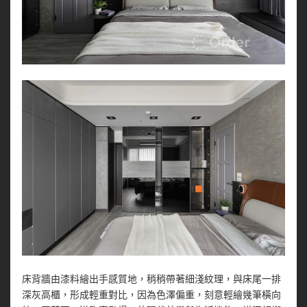
床背牆由漆料繪出手感質地，稍稍帶著細淺紋理，與床尾一排
深灰高櫃，形成輕重對比，因為色澤偏重，刻意輕繪幾筆橫向