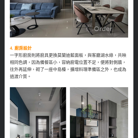
4.
廚房設計
一字形廚房則將廚具更換莫蘭迪藍面板，與客廳湖水綠，共映
相同色調，因為備餐區小，容納廚電位置不足，便將對側牆，
往外再延伸，砌了一座中島檯，擴增料理準備區之外，也成為
過渡介質。