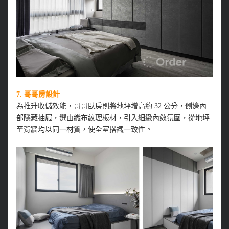
7.
哥哥房設計
為推升收儲效能，哥哥臥房則將地坪增高約 32 公分，側邊內
部隱藏抽屜，選由織布紋理板材，引入細緻內斂氛圍，從地坪
至背牆均以同一材質，使全室搭襯一致性。