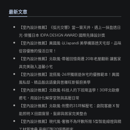
最新文章
【室內設計推薦】《弧光交響》當一窗天井，遇上一抹盈透日
光-榮獲日本 IDPA DESIGN AWARD 國際先鋒設計獎
【室內設計推薦】異國風-以Japandi 美學構築透天宅邸，品味
從容優雅的慢活日常！
【室內設計推薦】北歐風-帶著回憶南遷 20年老屋翻新 讓舊家
具完美融入溫馨小宅
【室內設計推薦】混搭風-26坪獨居退休宅的優雅範本！異國
風私邸、精品飯店語彙與普羅旺斯餐廚美學
【室內設計推薦】北歐風-科技人的下班降溫學！30坪北歐療
癒宅，用設計化解穿堂煞與高壓日常
【室內設計推薦】北歐風-刑警的31坪解壓宅：劇院客廳 X 智
能照明 X 田園窗景，髮廊與居家完美整合
【室內設計推薦】現代風-奢雅不為坪數所限 S型智能線燈與精
工材質堆疊 高級訂製20坪藝術宅