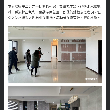
本案以近乎二分之一比例的輪廓，於電視主牆，砌造湖水綠櫃
體，透過輕盈色彩，帶動屋內氛圍，即使仍鋪敘灰黑底調，但
引入湖水綠與大理石相互烘托，勾勒著深淺有致、靈活樣態。