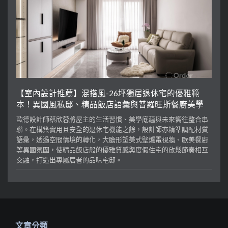
【室內設計推薦】混搭風-26坪獨居退休宅的優雅範
本！異國風私邸、精品飯店語彙與普羅旺斯餐廚美學
歐德設計師蔡欣蓉將屋主的生活習慣、美學底蘊與未來嚮往整合串
聯。在構築實用且安全的退休宅機能之餘，設計師亦精準調配材質
語彙，透過空間情境的轉化，大膽形塑美式壁爐電視牆、歐美餐廚
等異國氛圍，使精品飯店般的優雅質感與度假住宅的放鬆節奏相互
交融，打造出專屬居者的品味宅邸。
文章分類