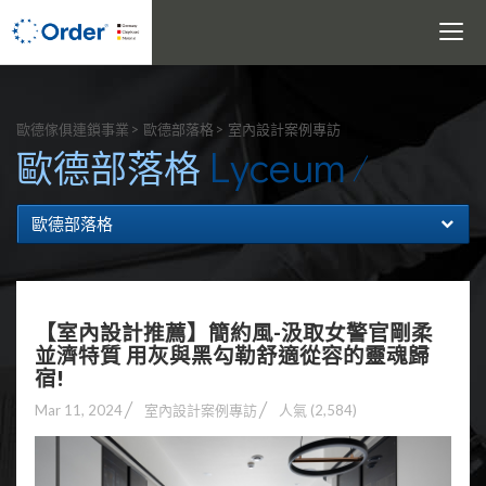
Toggle
navigati
搜尋
歐德傢俱連鎖事業
歐德部落格
室內設計案例專訪
Lyceum
歐德部落格
歐德部落格
【室內設計推薦】簡約風-汲取女警官剛柔
並濟特質 用灰與黑勾勒舒適從容的靈魂歸
宿!
Mar 11, 2024
室內設計案例專訪
人氣 (2,584)