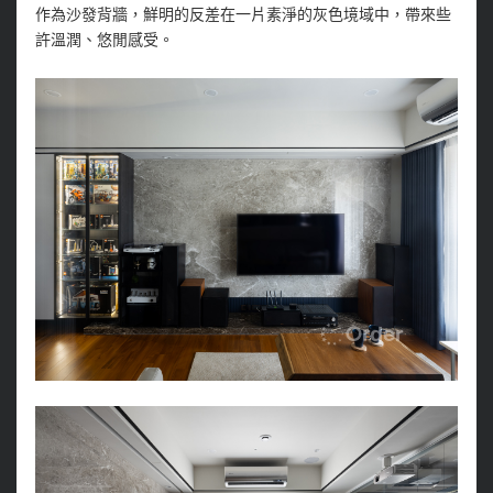
作為沙發背牆，鮮明的反差在一片素淨的灰色境域中，帶來些
許溫潤、悠閒感受。