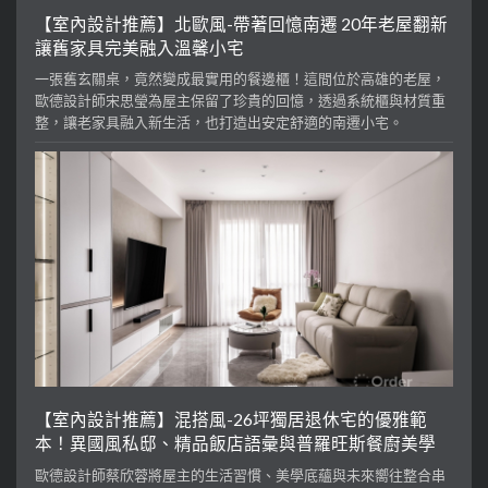
【室內設計推薦】北歐風-帶著回憶南遷 20年老屋翻新
讓舊家具完美融入溫馨小宅
一張舊玄關桌，竟然變成最實用的餐邊櫃！這間位於高雄的老屋，
歐德設計師宋思瑩為屋主保留了珍貴的回憶，透過系統櫃與材質重
整，讓老家具融入新生活，也打造出安定舒適的南遷小宅。
【室內設計推薦】混搭風-26坪獨居退休宅的優雅範
本！異國風私邸、精品飯店語彙與普羅旺斯餐廚美學
歐德設計師蔡欣蓉將屋主的生活習慣、美學底蘊與未來嚮往整合串