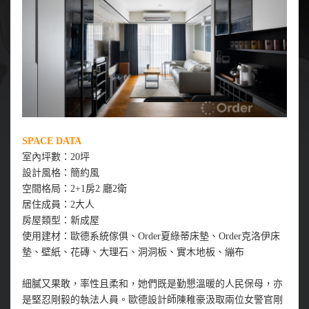
SPACE DATA
室內坪數：20坪
設計風格：簡約風
空間格局：2+1房2 廳2衛
居住成員：2大人
房屋類型：新成屋
使用建材：歐德系統傢俱、Order夏綠蒂床墊、Order克洛伊床
墊、壁紙、花磚、大理石、洞洞板、實木地板、繃布
細膩又果敢，率性且柔和，她們既是勤懇溫暖的人民保母，亦
是堅忍剛毅的執法人員。歐德設計師陳稚豪汲取兩位女警官剛