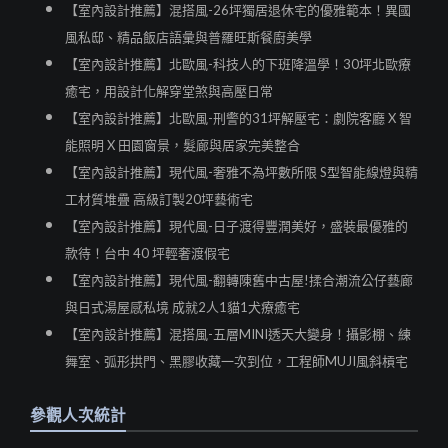
【室內設計推薦】混搭風-26坪獨居退休宅的優雅範本！異國
風私邸、精品飯店語彙與普羅旺斯餐廚美學
【室內設計推薦】北歐風-科技人的下班降溫學！30坪北歐療
癒宅，用設計化解穿堂煞與高壓日常
【室內設計推薦】北歐風-刑警的31坪解壓宅：劇院客廳 X 智
能照明 X 田園窗景，髮廊與居家完美整合
【室內設計推薦】現代風-奢雅不為坪數所限 S型智能線燈與精
工材質堆疊 高級訂製20坪藝術宅
【室內設計推薦】現代風-日子渡得豐潤美好，盛裝最優雅的
款待！台中 40 坪輕奢渡假宅
【室內設計推薦】現代風-翻轉陳舊中古屋!揉合潮流公仔藝廊
與日式湯屋感私境 成就2人1貓1犬療癒宅
【室內設計推薦】混搭風-五層MINI透天大變身！攝影棚、練
舞室、弧形拱門、黑膠收藏一次到位，工程師MUJI風斜槓宅
參觀人次統計