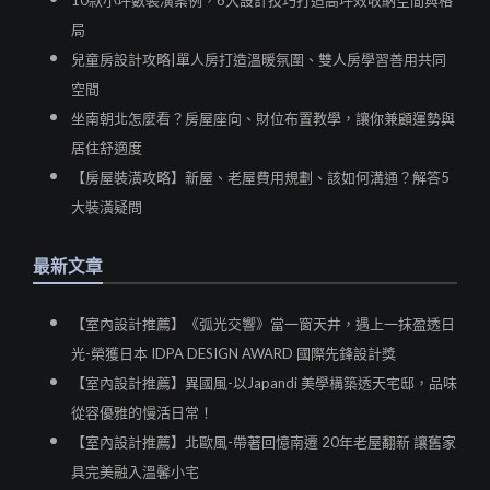
10款小坪數裝潢案例，6大設計技巧打造高坪效收納空間與格
局
兒童房設計攻略|單人房打造溫暖氛圍、雙人房學習善用共同
空間
坐南朝北怎麼看？房屋座向、財位布置教學，讓你兼顧運勢與
居住舒適度
【房屋裝潢攻略】新屋、老屋費用規劃、該如何溝通？解答5
大裝潢疑問
最新文章
【室內設計推薦】《弧光交響》當一窗天井，遇上一抹盈透日
光-榮獲日本 IDPA DESIGN AWARD 國際先鋒設計獎
【室內設計推薦】異國風-以Japandi 美學構築透天宅邸，品味
從容優雅的慢活日常！
【室內設計推薦】北歐風-帶著回憶南遷 20年老屋翻新 讓舊家
具完美融入溫馨小宅