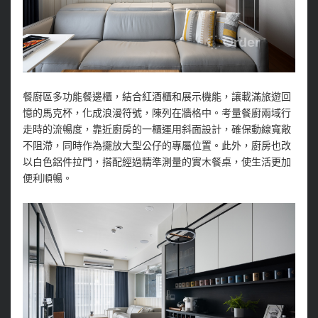
餐廚區多功能餐邊櫃，結合紅酒櫃和展示機能，讓載滿旅遊回
憶的馬克杯，化成浪漫符號，陳列在牆格中。考量餐廚兩域行
走時的流暢度，靠近廚房的一櫃運用斜面設計，確保動線寬敞
不阻滯，同時作為擺放大型公仔的專屬位置。此外，廚房也改
以白色鋁件拉門，搭配經過精準測量的實木餐桌，使生活更加
便利順暢。