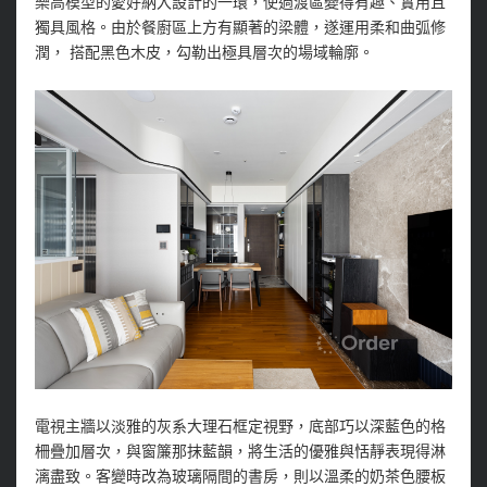
樂高模型的愛好納入設計的一環，使過渡區變得有趣、實用且
獨具風格。由於餐廚區上方有顯著的梁體，遂運用柔和曲弧修
潤， 搭配黑色木皮，勾勒出極具層次的場域輪廓。
電視主牆以淡雅的灰系大理石框定視野，底部巧以深藍色的格
柵疊加層次，與窗簾那抹藍韻，將生活的優雅與恬靜表現得淋
漓盡致。客變時改為玻璃隔間的書房，則以溫柔的奶茶色腰板