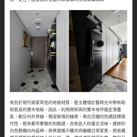
有別於現代居家常見的地板材質，屋主鍾情於舊時光中帶有昭
和氣息的實木地板，因此，利用微架高的實木地坪裁定落塵
區，劃分內外界線，簡潔俐落的線條、黑白交織的色調詮釋現
代性，既有都市奢雅的別緻感，亦有迷人的復古況味。連排的
白色鞋櫃向內延伸，與黑玻展示櫃共同編織日常家景，把收藏