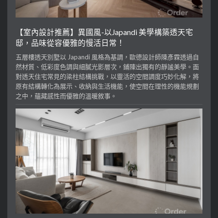
【室內設計推薦】異國風-以Japandi 美學構築透天宅
邸，品味從容優雅的慢活日常！
五層樓透天別墅以 Japandi 風格為基調，歐德設計師陳彥霖透過自
然材質、低彩度色調與細膩光影層次，鋪陳出獨有的靜謐美學。面
對透天住宅常見的梁柱結構挑戰，以靈活的空間調度巧妙化解，將
原有結構轉化為展示、收納與生活機能，使空間在理性的機能規劃
之中，蘊藏感性而優雅的溫暖敘事。