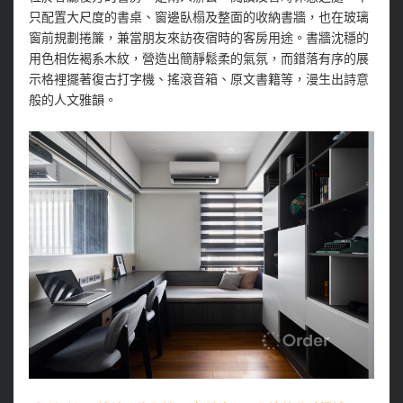
只配置大尺度的書桌、窗邊臥榻及整面的收納書牆，也在玻璃
窗前規劃捲簾，兼當朋友來訪夜宿時的客房用途。書牆沈穩的
用色相佐褐系木紋，營造出簡靜鬆柔的氣氛，而錯落有序的展
示格裡擺著復古打字機、搖滾音箱、原文書籍等，漫生出詩意
般的人文雅韻。