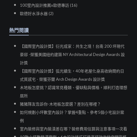
100室內設計推薦x歐德專訪 (16)
歐德好水淨水器 (2)
熱門閱讀
【國際室內設計獎】衍光成家：共生之境！台南 200 坪現代
豪邸 -榮獲美國紐約建築 NY Architectural Design Awards 設
計獎
【國際室內設計獎】弧光續生，40年老屋化身高收納簡約日
式質感宅 - 榮獲芬蘭 Arch Design Awards 設計獎
木地板怎麼挑？認識常見種類、優缺點與價格，順利打造理想
居所
豬豬隊友告訴你-木地板怎麼選？差別在哪裡？
如何規劃小坪數室內設計？掌握4重點、參考5個小宅設計案
例
室內裝修與室內裝潢差在哪？裝修費用估算與注意事項一次看