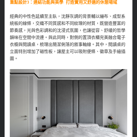
重點設計3：連結功能與美學 打造實用又舒適的休憩場域
經典的中性色延續至主臥，沈靜灰調的背景輔以繃布、成型系
統板的線條，交織不同質感和不同紋理的材質，既營造豐富的
節奏感，光與色彩調和的沈浸式氛圍，也讓從容、舒緩的哲學
韻味在空間中流連。與此同時，對側的置頂衣櫃完美融合電子
衣櫥與閱讀桌，梳理出簡潔俐落的敘事軸線。其中，閱讀桌的
立面特別增加了磁性板，讓屋主可以吸附便條、徽章及手繪插
圖。