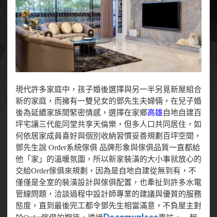
現代許多家庭中，孩子婚後選擇與另一半另覓新屋組合
新的家庭，而擁有一雙兒女的鄧先生夫婦倆，在兒子婚
後為延續家族間緊密情感，選擇在家鄉
高雄
自地自建百
坪宅讓三代能同堂共享天倫樂，但多人口共同居住，如
何依居家成員喜好與個別收納習慣妥善規劃百坪空間，
鄧先生說 Order系統傢俱 品牌形象與傢俱品質一直都給
他「家」的溫暖氛圍，所以新家裝潢的大小事就放心的
交給Order傢俱來規劃，因為是自地自建從無到有，不
僅僅是全室的裝潢設計與傢俱配置，也牽扯到許多水電
管線問題，洽談過程中設計師專業的建議與優質的服務
態度，直到最後完工都令鄧先生相當滿意，不負屋主對