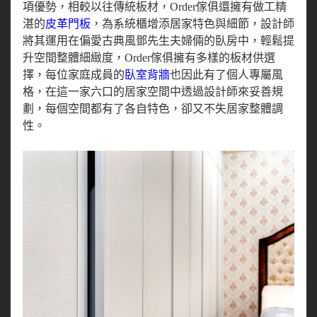
項優勢，相較以往傳統板材，Order傢俱還擁有做工精
湛的
皮革門板
，為系統櫃增添居家特色與細節，設計師
將其運用在偏愛古典風鄧先生夫婦倆的臥房中，輕鬆提
升空間整體細緻度，Order傢俱擁有多樣的板材供選
擇，每位家庭成員的
臥室背牆
也因此有了個人專屬風
格，在這一家六口的居家空間中透過設計師來妥善規
劃，每個空間都有了各自特色，卻又不失居家整體調
性。