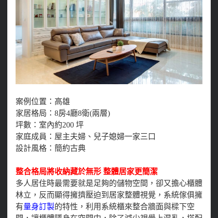
案例位置：高雄
家居格局：8房4廳8衛(兩層)
坪數：室內約200 坪
家庭成員：屋主夫婦、兒子媳婦一家三口
設計風格：簡約古典
整合格局將收納藏於無形 整體居家更簡潔
多人居住時最需要就是足夠的儲物空間，卻又擔心櫃體
林立，反而顯得擁擠壓迫到居家整體視覺，系統傢俱擁
有
量身訂製
的特性，利用系統櫃來整合牆面與樑下空