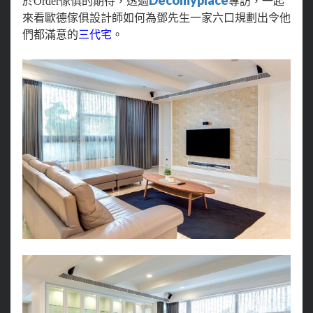
D
ecomyplace
於Order傢俱的期待，透過
專訪
，一起
來看歐德傢俱設計師如何為鄧先生一家六口規劃出令他
們都滿意的
三代宅
。