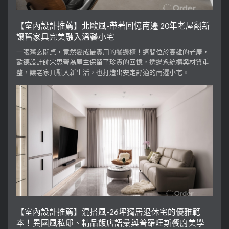
【室內設計推薦】北歐風-帶著回憶南遷 20年老屋翻新
讓舊家具完美融入溫馨小宅
一張舊玄關桌，竟然變成最實用的餐邊櫃！這間位於高雄的老屋，
歐德設計師宋思瑩為屋主保留了珍貴的回憶，透過系統櫃與材質重
整，讓老家具融入新生活，也打造出安定舒適的南遷小宅。
【室內設計推薦】混搭風-26坪獨居退休宅的優雅範
本！異國風私邸、精品飯店語彙與普羅旺斯餐廚美學