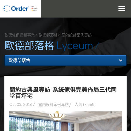
Toggle
navigati
搜尋
歐德傢俱連鎖事業
歐德部落格
室內設計案例專訪
Lyceum
歐德部落格
歐德部落格
簡約古典風專訪-系統傢俱完美佈局三代同
堂百坪宅
Oct 03, 2016
室內設計案例專訪
人氣 (7,568)