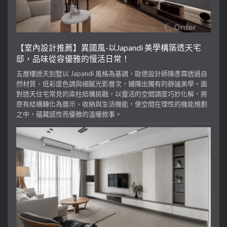
【室內設計推薦】異國風-以Japandi 美學構築透天宅
邸，品味從容優雅的慢活日常！
五層樓透天別墅以 Japandi 風格為基調，歐德設計師陳彥霖透過自
然材質、低彩度色調與細膩光影層次，鋪陳出獨有的靜謐美學。面
對透天住宅常見的梁柱結構挑戰，以靈活的空間調度巧妙化解，將
原有結構轉化為展示、收納與生活機能，使空間在理性的機能規劃
之中，蘊藏感性而優雅的溫暖敘事。