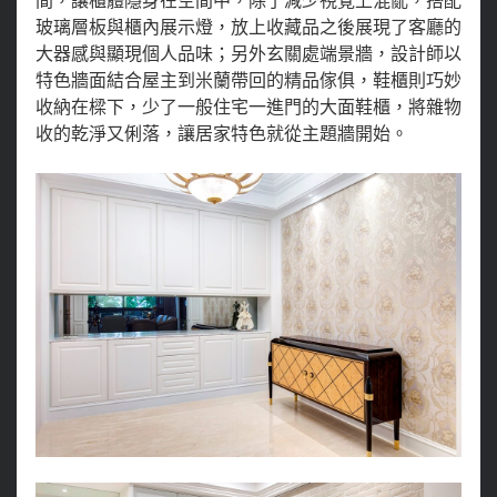
間，讓櫃體隱身在空間中，除了減少視覺上混亂，搭配
玻璃層板與櫃內展示燈，放上收藏品之後展現了客廳的
大器感與顯現個人品味；另外玄關處端景牆，設計師以
特色牆面結合屋主到米蘭帶回的精品傢俱，鞋櫃則巧妙
收納在樑下，少了一般住宅一進門的大面鞋櫃，將雜物
收的乾淨又俐落，讓居家特色就從主題牆開始。