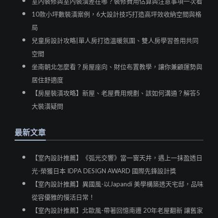
室內裝修與室內裝潢差在哪？裝修費用估算與注意事項一次看
10款小坪數裝潢案例，6大設計技巧打造高坪效收納空間與格
局
兒童房設計攻略|單人房打造溫暖氛圍、雙人房學習善用共同
空間
坐南朝北怎麼看？房屋座向、財位布置教學，讓你兼顧運勢與
居住舒適度
【房屋裝潢攻略】新屋、老屋費用規劃、該如何溝通？解答5
大裝潢疑問
最新文章
【室內設計推薦】《弧光交響》當一窗天井，遇上一抹盈透日
光-榮獲日本 IDPA DESIGN AWARD 國際先鋒設計獎
【室內設計推薦】異國風-以Japandi 美學構築透天宅邸，品味
從容優雅的慢活日常！
【室內設計推薦】北歐風-帶著回憶南遷 20年老屋翻新 讓舊家