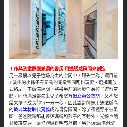
工作與孩童照護兼顧的書房 用通透感隔間來創造
另一層樓以兒子媳婦為主的空間中，鄧先生為了讓目前
1 歲多的小孫子有足夠的寬敞空間跑跳玩耍，選擇開放
式格局，不做滿隔間，將書房前的區域作為孩子遊戲空
間，同時滿足鄧先生兒子希望有
獨立辦公空間
，又不想
錯失孩子成長的每一分一秒，因此設計師選用通透感高
的
玻璃建材取代實牆
成為書房隔間，除了讓視野不被阻
斷，爸爸隨時都能參與媽媽和孩子的互動外，光線也隨
著玻璃穿透，讓整體顯得明亮舒適。另外Order傢俱環