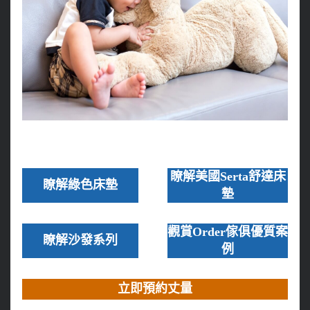
瞭解美國Serta舒達床
瞭解綠色床墊
墊
觀賞Order傢俱優質案
瞭解沙發系列
例
立即預約丈量