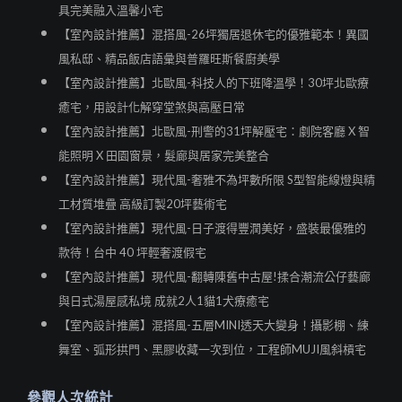
具完美融入溫馨小宅
【室內設計推薦】混搭風-26坪獨居退休宅的優雅範本！異國
風私邸、精品飯店語彙與普羅旺斯餐廚美學
【室內設計推薦】北歐風-科技人的下班降溫學！30坪北歐療
癒宅，用設計化解穿堂煞與高壓日常
【室內設計推薦】北歐風-刑警的31坪解壓宅：劇院客廳 X 智
能照明 X 田園窗景，髮廊與居家完美整合
【室內設計推薦】現代風-奢雅不為坪數所限 S型智能線燈與精
工材質堆疊 高級訂製20坪藝術宅
【室內設計推薦】現代風-日子渡得豐潤美好，盛裝最優雅的
款待！台中 40 坪輕奢渡假宅
【室內設計推薦】現代風-翻轉陳舊中古屋!揉合潮流公仔藝廊
與日式湯屋感私境 成就2人1貓1犬療癒宅
【室內設計推薦】混搭風-五層MINI透天大變身！攝影棚、練
舞室、弧形拱門、黑膠收藏一次到位，工程師MUJI風斜槓宅
參觀人次統計