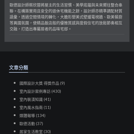
歐德設計師蔡欣蓉將屋主的生活習慣、美學底蘊與未來嚮往整合串
聯。在構築實用且安全的退休宅機能之餘，設計師亦精準調配材質
語彙，透過空間情境的轉化，大膽形塑美式壁爐電視牆、歐美餐廚
等異國氛圍，使精品飯店般的優雅質感與度假住宅的放鬆節奏相互
交融，打造出專屬居者的品味宅邸。
文章分類
國際設計大獎 得獎作品 (9)
室內設計案例專訪 (430)
室內裝潢知識 (41)
室內風水指南 (11)
媒體報導 (134)
歐德活動 (37)
居家生活教室 (30)