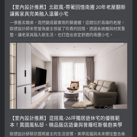
【室內設計推薦】北歐風-帶著回憶南遷 20年老屋翻新
讓舊家具完美融入溫馨小宅
一張舊玄關桌，竟然變成最實用的餐邊櫃！這間位於高雄的老屋，
歐德設計師宋思瑩為屋主保留了珍貴的回憶，透過系統櫃與材質重
整，讓老家具融入新生活，也打造出安定舒適的南遷小宅。
【室內設計推薦】混搭風-26坪獨居退休宅的優雅範
本！異國風私邸、精品飯店語彙與普羅旺斯餐廚美學
歐德設計師蔡欣蓉將屋主的生活習慣、美學底蘊與未來嚮往整合串