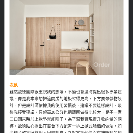
次臥
雖然歐德團隊很重視我的想法，不過也會適時提出很多專業建
議。像是我本來想把這間房的地板架得更高，下方要做儲物設
計，但是設計師依據我的使用習慣後，建議不要這樣設計，最
後我接受建議，只架高20公分也把範圍做得比較大，兒子一家
三口回來時加上軟墊就能睡了。為了幫我實現提升收納量的期
待，歐德貼心提出在窗台下方配置一排上掀式矮櫃的做法，如
今櫃子確實很夠用。回想起來，幸好當初他們沒有按照我的想