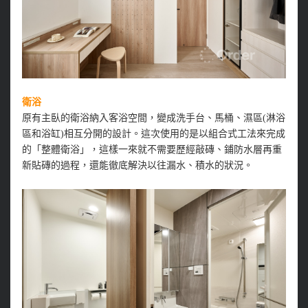
衛浴
原有主臥的衛浴納入客浴空間，變成洗手台、馬桶、濕區(淋浴
區和浴缸)相互分開的設計。這次使用的是以組合式工法來完成
的「整體衛浴」，這樣一來就不需要歷經敲磚、鋪防水層再重
新貼磚的過程，還能徹底解決以往漏水、積水的狀況。