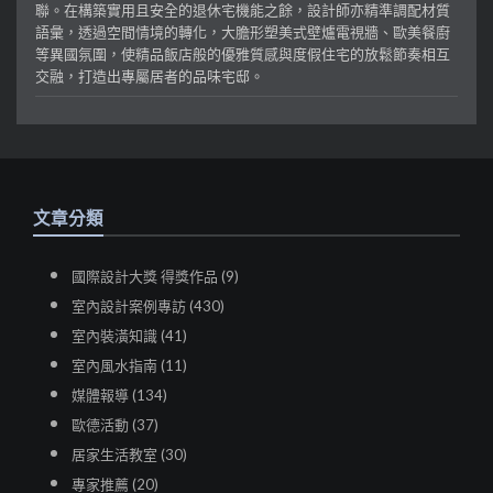
聯。在構築實用且安全的退休宅機能之餘，設計師亦精準調配材質
語彙，透過空間情境的轉化，大膽形塑美式壁爐電視牆、歐美餐廚
等異國氛圍，使精品飯店般的優雅質感與度假住宅的放鬆節奏相互
交融，打造出專屬居者的品味宅邸。
文章分類
國際設計大獎 得獎作品 (9)
室內設計案例專訪 (430)
室內裝潢知識 (41)
室內風水指南 (11)
媒體報導 (134)
歐德活動 (37)
居家生活教室 (30)
專家推薦 (20)