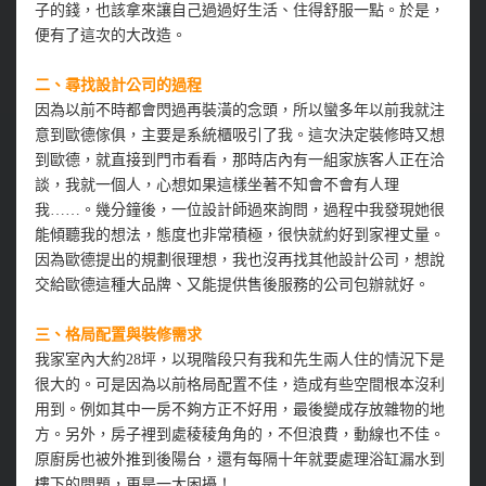
子的錢，也該拿來讓自己過過好生活、住得舒服一點。於是，
便有了這次的大改造。
二、尋找設計公司的過程
因為以前不時都會閃過再裝潢的念頭，所以蠻多年以前我就注
意到歐德傢俱，主要是系統櫃吸引了我。這次決定裝修時又想
到歐德，就直接到門市看看，那時店內有一組家族客人正在洽
談，我就一個人，心想如果這樣坐著不知會不會有人理
我……。幾分鐘後，一位設計師過來詢問，過程中我發現她很
能傾聽我的想法，態度也非常積極，很快就約好到家裡丈量。
因為歐德提出的規劃很理想，我也沒再找其他設計公司，想說
交給歐德這種大品牌、又能提供售後服務的公司包辦就好。
三、格局配置與裝修需求
我家室內大約28坪，以現階段只有我和先生兩人住的情況下是
很大的。可是因為以前格局配置不佳，造成有些空間根本沒利
用到。例如其中一房不夠方正不好用，最後變成存放雜物的地
方。另外，房子裡到處稜稜角角的，不但浪費，動線也不佳。
原廚房也被外推到後陽台，還有每隔十年就要處理浴缸漏水到
樓下的問題，更是一大困擾！