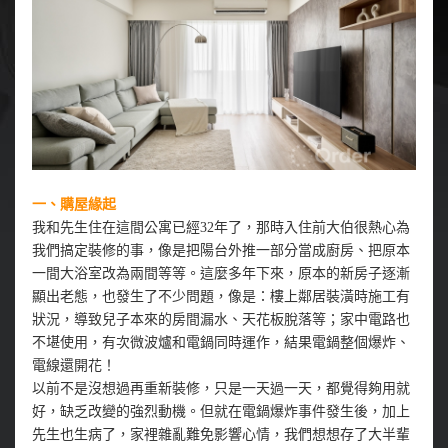
一、購屋緣起
我和先生住在這間公寓已經32年了，那時入住前大伯很熱心為
我們搞定裝修的事，像是把陽台外推一部分當成廚房、把原本
一間大浴室改為兩間等等。這麼多年下來，原本的新房子逐漸
顯出老態，也發生了不少問題，像是：樓上鄰居裝潢時施工有
狀況，導致兒子本來的房間漏水、天花板脫落等；家中電路也
不堪使用，有次微波爐和電鍋同時運作，結果電鍋整個爆炸、
電線還開花！
以前不是沒想過再重新裝修，只是一天過一天，都覺得夠用就
好，缺乏改變的強烈動機。但就在電鍋爆炸事件發生後，加上
先生也生病了，家裡雜亂難免影響心情，我們想想存了大半輩