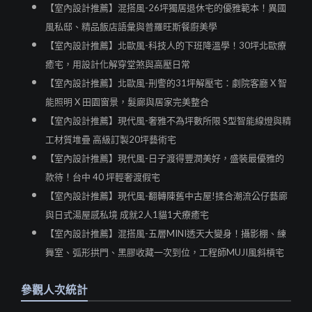
【室內設計推薦】混搭風-26坪獨居退休宅的優雅範本！異國
風私邸、精品飯店語彙與普羅旺斯餐廚美學
【室內設計推薦】北歐風-科技人的下班降溫學！30坪北歐療
癒宅，用設計化解穿堂煞與高壓日常
【室內設計推薦】北歐風-刑警的31坪解壓宅：劇院客廳 X 智
能照明 X 田園窗景，髮廊與居家完美整合
【室內設計推薦】現代風-奢雅不為坪數所限 S型智能線燈與精
工材質堆疊 高級訂製20坪藝術宅
【室內設計推薦】現代風-日子渡得豐潤美好，盛裝最優雅的
款待！台中 40 坪輕奢渡假宅
【室內設計推薦】現代風-翻轉陳舊中古屋!揉合潮流公仔藝廊
與日式湯屋感私境 成就2人1貓1犬療癒宅
【室內設計推薦】混搭風-五層MINI透天大變身！攝影棚、練
舞室、弧形拱門、黑膠收藏一次到位，工程師MUJI風斜槓宅
參觀人次統計