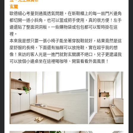
玄關
歐德細心考量到通風透氣問題，在新鞋櫃上的每一扇門片邊角
都切開一道小斜角，也可以當成把手使用，真的很方便！左手
邊還貼了整面洞洞板，一些購物袋或包包都可以暫時掛在這
裡。
本來我是想只要一張小椅子能坐著穿脫鞋就好，結果竟然是這
麼舒服的長椅，下面還有抽屜可以放拖鞋，實在超乎我的想
像！來訪的客人光是一進門就對玄關讚不絕口，兒子更建議我
可以放個小邊桌坐在這裡喝咖啡、開窗看看外面風景！