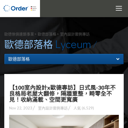
Toggle
navigati
搜尋
歐德傢俱連鎖事業
歐德部落格
室內設計案例專訪
Lyceum
歐德部落格
歐德部落格
【100室內設計x歐德專訪】日式風-30年不
良格局老屋大翻修，隔牆重整，畸零全不
見！收納滿載、空間更寬廣
Nov 22, 2023
室內設計案例專訪
人氣 (6,529)