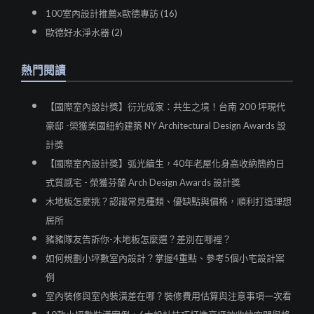
100室內設計推薦x歐德專訪 (16)
歐德好水淨水器 (2)
熱門閱讀
【國際室內設計獎】衍光成家：共生之境！台南 200 坪現代
豪邸 -榮獲美國紐約建築 NY Architectural Design Awards 設
計獎
【國際室內設計獎】弧光續生，40年老屋化身高收納簡約日
式質感宅 - 榮獲芬蘭 Arch Design Awards 設計獎
木地板怎麼挑？認識常見種類、優缺點與價格，順利打造理想
居所
豬豬隊友告訴你-木地板怎麼選？差別在哪裡？
如何規劃小坪數室內設計？掌握4重點、參考5個小宅設計案
例
室內裝修與室內裝潢差在哪？裝修費用估算與注意事項一次看