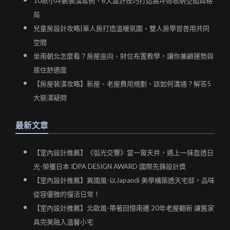
10款小坪數裝潢案例，6大設計技巧打造高坪效收納空間與格
局
兒童房設計攻略|單人房打造溫暖氛圍、雙人房學習善用共同
空間
坐南朝北怎麼看？房屋座向、財位布置教學，讓你兼顧運勢與
居住舒適度
【房屋裝潢攻略】新屋、老屋費用規劃、該如何溝通？解答5
大裝潢疑問
最新文章
【室內設計推薦】《弧光交響》當一窗天井，遇上一抹盈透日
光-榮獲日本 IDPA DESIGN AWARD 國際先鋒設計獎
【室內設計推薦】異國風-以Japandi 美學構築透天宅邸，品味
從容優雅的慢活日常！
【室內設計推薦】北歐風-帶著回憶南遷 20年老屋翻新 讓舊家
具完美融入溫馨小宅