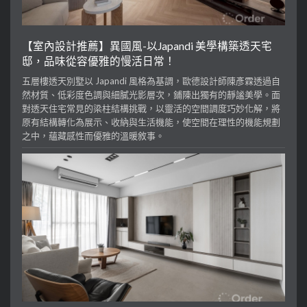
【室內設計推薦】異國風-以Japandi 美學構築透天宅
邸，品味從容優雅的慢活日常！
五層樓透天別墅以 Japandi 風格為基調，歐德設計師陳彥霖透過自
然材質、低彩度色調與細膩光影層次，鋪陳出獨有的靜謐美學。面
對透天住宅常見的梁柱結構挑戰，以靈活的空間調度巧妙化解，將
原有結構轉化為展示、收納與生活機能，使空間在理性的機能規劃
之中，蘊藏感性而優雅的溫暖敘事。