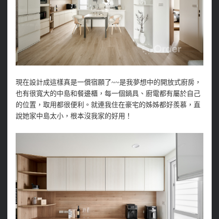
現在設計成這樣真是一償宿願了~~是我夢想中的開放式廚房，
也有很寬大的中島和餐邊櫃，每一個鍋具、廚電都有屬於自己
的位置，取用都很便利。就連我住在豪宅的姊姊都好羨慕，直
說她家中島太小，根本沒我家的好用！