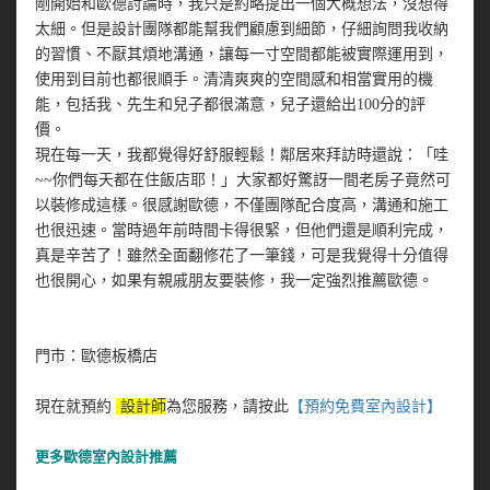
剛開始和歐德討論時，我只是約略提出一個大概想法，沒想得
太細。但是設計團隊都能幫我們顧慮到細節，仔細詢問我收納
的習慣、不厭其煩地溝通，讓每一寸空間都能被實際運用到，
使用到目前也都很順手。清清爽爽的空間感和相當實用的機
能，包括我、先生和兒子都很滿意，兒子還給出100分的評
價。
現在每一天，我都覺得好舒服輕鬆！鄰居來拜訪時還說：「哇
~~你們每天都在住飯店耶！」大家都好驚訝一間老房子竟然可
以裝修成這樣。很感謝歐德，不僅團隊配合度高，溝通和施工
也很迅速。當時過年前時間卡得很緊，但他們還是順利完成，
真是辛苦了！雖然全面翻修花了一筆錢，可是我覺得十分值得
也很開心，如果有親戚朋友要裝修，我一定強烈推薦歐德。
門市：歐德板橋店
現在就預約
設計師
為您服務，請按此
【預約免費室內設計
】
更多
歐德室內設計推薦