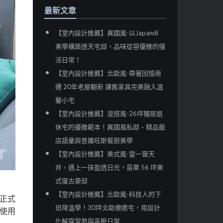
最新文章
【室內設計推薦】異國風-以Japandi
美學構築透天宅邸，品味從容優雅的慢
活日常！
【室內設計推薦】北歐風-帶著回憶南
遷 20年老屋翻新 讓舊家具完美融入溫
馨小宅
【室內設計推薦】混搭風-26坪獨居退
休宅的優雅範本！異國風私邸、精品飯
店語彙與普羅旺斯餐廚美學
【室內設計推薦】美式風-當一窗天
井，遇上一抹盈透日光，苗栗 56 坪美
式復古豪邸
【室內設計推薦】北歐風-科技人的下
正式
班降溫學！30坪北歐療癒宅，用設計
使用
化解穿堂煞與高壓日常