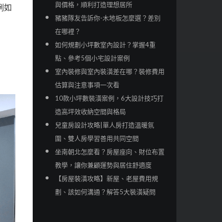
與價格，順利打造理想居所
例如
豬豬隊友告訴你-木地板怎麼選？差別
在哪裡？
如何規劃小坪數室內設計？掌握4重
點、參考5個小宅設計案例
室內裝修與室內裝潢差在哪？裝修費用
估算與注意事項一次看
10款小坪數裝潢案例，6大設計技巧打
造高坪效收納空間與格局
兒童房設計攻略|單人房打造溫暖氛
圍、雙人房學習善用共同空間
坐南朝北怎麼看？房屋座向、財位布置
教學，讓你兼顧運勢與居住舒適度
【房屋裝潢攻略】新屋、老屋費用規
劃、該如何溝通？解答5大裝潢疑問