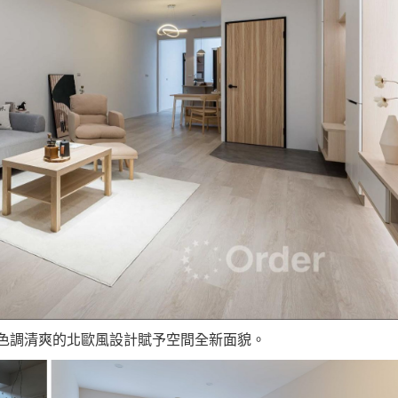
用色調清爽的北歐風設計賦予空間全新面貌。