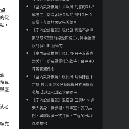
【室內設計推薦】北歐風-刑警的31坪
德設
解壓宅：劇院客廳 X 智能照明 X 田園
的保
窗景，髮廊與居家完美整合
點，
【室內設計推薦】現代風-奢雅不為坪
數所限 S型智能線燈與精工材質堆疊 高
級訂製20坪藝術宅
【室內設計推薦】現代風-日子渡得豐
潤美好，盛裝最優雅的款待！台中 40
坪輕奢渡假宅
油
【室內設計推薦】現代風-翻轉陳舊中
預算
古屋!揉合潮流公仔藝廊與日式湯屋感
與龐
私境 成就2人1貓1犬療癒宅
【室內設計推薦】混搭風-五層MINI透
就老
天大變身！攝影棚、練舞室、弧形拱
門、黑膠收藏一次到位，工程師MUJI
風斜槓宅
廳靠