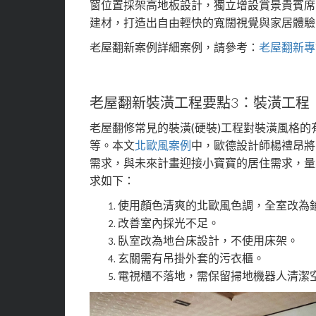
窗位置採架高地板設計，獨立增設賞景貴賓席
建材，打造出自由輕快的寬闊視覺與家居體驗
老屋翻新案例詳細案例，請參考：
老屋翻新專訪-
老屋翻新裝潢工程要點3：裝潢工程
老屋翻修常見的裝潢(硬裝)工程對裝潢風格
等。本文
北歐風案例
中，歐德設計師楊禮昂將
需求，與未來計畫迎接小寶寶的居住需求，量
求如下：
使用顏色清爽的北歐風色調，全室改為
改善室內採光不足。
臥室改為地台床設計，不使用床架。
玄關需有吊掛外套的污衣櫃。
電視櫃不落地，需保留掃地機器人清潔