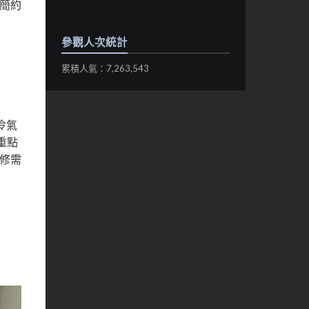
簡約
參觀人次統計
累積人氣：7,263,543
冷氣
重點
修需