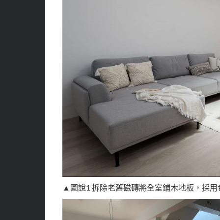
▲圖說1 拆除老舊磁磚將全室鋪木地板，採