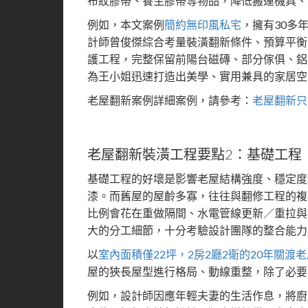
布紋膠帶、養生膠帶等物品，降低搬運機具、
例如，本文案例
簡約無印風私宅
，擁有30多
計師曾俊傑綜合考量裝潢翻新條件、預算平衡
護工程，完整保留前陽台磁磚、部分傢俱、鋁
為王小姐迅速打造出美學、實用兼具的家居空
老屋翻新案例詳細案例，請參考：
老屋翻新只
老屋翻新裝潢工程要點2：基礎工程
基礎工程的好壞是影響老屋結構強度、穩定度
漆。而舊屋的屋齡多寡，往往與翻修工程的複
比例會花在重做隔間、水電管線更新／重拉與
大的分工細節，十分考驗設計團隊的整合能力
以
室內面積僅22坪，2房2廳2衛的20年關渡老
屋的狹長屋型進行格局、動線重整，除了必要
例如，設計師因應年輕夫妻的生活作息，將廚