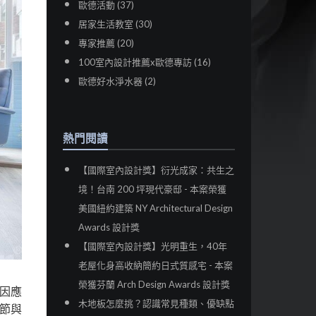
歐德活動 (37)
居家生活教室 (30)
專家推薦 (20)
100室內設計推薦x歐德專訪 (16)
歐德好水淨水器 (2)
熱門閱讀
【國際室內設計獎】衍光成家：共生之
境！台南 200 坪現代豪邸 - 本案榮獲
美國紐約建築 NY Architectural Design
Awards 設計獎
【國際室內設計獎】光明重生，40年
老屋化身高收納簡約日式質感宅 - 本案
榮獲芬蘭 Arch Design Awards 設計獎
因應
木地板怎麼挑？認識常見種類、優缺點
節與