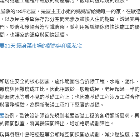
建材或施工過程中飄散的粉塵髒污，破壞周遭環境的風險。
年屋齡的18坪老屋，是屋主王小姐的媽媽留給她唯一的家。在歐
，以及屋主希望保存部分空間元素及盡快入住的期望，透過完善
門、紗窗和後陽台造型鐵窗架，並利用系統櫃傢俱快速施工的優
間，也讓家的溫度與回憶延續。
要21天!隱身菜市場的簡約無印風私宅
和居住安全的核心因素，施作範圍包含拆除工程、水電、泥作、
雜度與困難度成正比。因此相較於一般新成屋，老屋超過一半的
抓漏防水等看不見的基礎工程上；也因為基礎工程涉及工種合作
與實務經驗，為翻新裝潢工程打下堅實的基礎。
屋
為例，歐德設計師首先規劃老屋基礎工程的各項翻新需求，再
的兩間臥室，將其餘隔間釋出，增加格局規劃彈性。
房與餐廳中島吧檯區等公領域空間採開放規劃，減少壓迫感；客