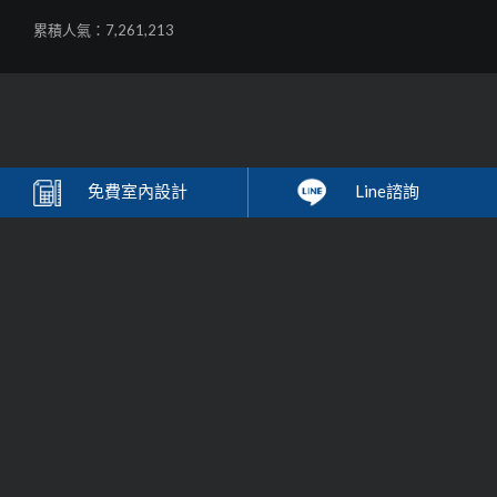
累積人氣：7,261,213
免費
室內設計
Line諮詢
歐德-系統家具
台灣系統
家具
的領導品牌，德國精神之品牌企業，堅持選用無毒環保綠
建材系統傢俱，提供免費到府丈量，室內設計等服務，提供客戶最高品
質的居家裝潢設計與櫥櫃設計收納解決方案，將最優質的歐洲進口系統
系統家具
櫥櫃等
家具
，帶入您的生活。
Order家具
床墊系列