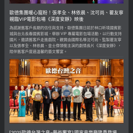
歐德集團暖心寵粉！張孝全、林依晨、沈可尚、瞿友寧
親臨VIP電影包場《深度安靜》映後
為感謝舊客戶長期的信任與支持，歐德集團日前於林口昕境國賓影
城與台北長春國賓影城，舉辦 VIP 專屬電影包場活動，以行動支持
國片，邀請舊客戶走進戲院，觀賞由國際名導沈可尚、監製瞿友寧
以及張孝全、林依晨、金士傑領銜主演的劇情長片《深度安靜》，
陪伴舊客戶度過溫馨的藝文饗宴。
[2025歐德台灣之音~藝術饗宴] 國家音樂廳隆重登場