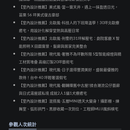
【室內設計推薦】美式風-當一窗天井，遇上一抹盈透日光，
苗栗 56 坪美式復古豪邸
【室內設計推薦】北歐風-科技人的下班降溫學！30坪北歐療
癒宅，用設計化解穿堂煞與高壓日常
【室內設計推薦】北歐風-刑警的31坪解壓宅：劇院客廳 X 智
能照明 X 田園窗景，髮廊與居家完美整合
【室內設計推薦】現代風-奢雅不為坪數所限 S型智能線燈與精
工材質堆疊 高級訂製20坪藝術宅
【室內設計推薦】現代風-日子渡得豐潤美好，盛裝最優雅的
款待！台中 40 坪輕奢渡假宅
【室內設計推薦】現代風-翻轉陳舊中古屋!揉合潮流公仔藝廊
與日式湯屋感私境 成就2人1貓1犬療癒宅
【室內設計推薦】混搭風-五層MINI透天大變身！攝影棚、練
舞室、弧形拱門、黑膠收藏一次到位，工程師MUJI風斜槓宅
參觀人次統計