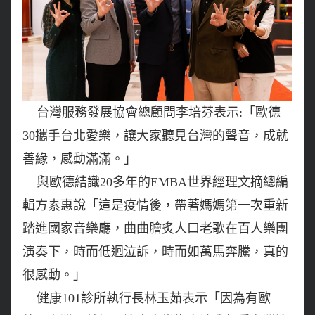
台灣服務發展協會總顧問李培芬表示:「歐德
30攜手台北愛樂，讓大家聽見台灣的聲音，成就
善緣，感動滿滿。」
與歐德結識20多年的EMBA世界經理文摘總編
輯方素惠說「這是疫情後，帶著媽媽第一次重新
踏進國家音樂廳，曲曲膾炙人口老歌在百人樂團
演奏下，時而低迥泣訴，時而如萬馬奔騰，真的
很感動。」
健康101診所執行長林玉茹表示「因為有歐