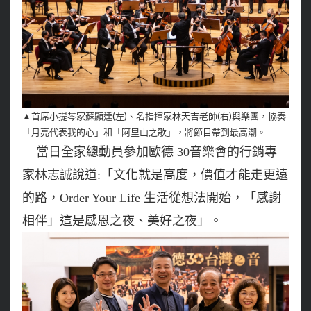
首席小提琴家蘇顯達(左)、名指揮家林天吉老師(右)與樂團，協奏
▲
「月亮代表我的心」和「阿里山之歌」，將節目帶到最高潮。
當日全家總動員參加歐德 30音樂會的行銷專
家林志誠說道:「文化就是高度，價值才能走更遠
的路，Order Your Life 生活從想法開始，「感謝
相伴」這是感恩之夜、美好之夜」。