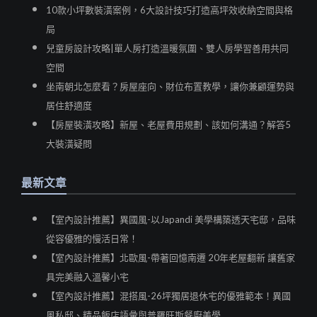
10款小坪數裝潢案例，6大設計技巧打造高坪效收納空間與格
局
兒童房設計攻略|單人房打造溫暖氛圍、雙人房學習善用共同
空間
坐南朝北怎麼看？房屋座向、財位布置教學，讓你兼顧運勢與
居住舒適度
【房屋裝潢攻略】新屋、老屋費用規劃、該如何溝通？解答5
大裝潢疑問
最新文章
【室內設計推薦】異國風-以Japandi 美學構築透天宅邸，品味
從容優雅的慢活日常！
【室內設計推薦】北歐風-帶著回憶南遷 20年老屋翻新 讓舊家
具完美融入溫馨小宅
【室內設計推薦】混搭風-26坪獨居退休宅的優雅範本！異國
風私邸、精品飯店語彙與普羅旺斯餐廚美學