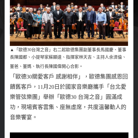
▲
「歐德30台灣之音」右二起歐德集團副董事長馬國慶、董事
長陳國都、小提琴家蘇顯達、指揮家林天吉、主持人余濟倫、
董爸、董媽、執行長陳國偉開心合影。
「歐德30關愛客戶 感謝相伴」，歐德集團感恩回
饋舊客戶，11月20日於國家音樂廳攜手「台北愛
樂管弦樂團」舉辦「歐德30 台灣之音」圓滿成
功，現場賓客雲集、座無虛席，共度溫馨動人的
音樂饗宴。