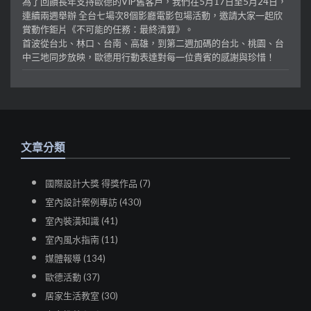
為了回饋長年支持歐德的VIP舊客戶，我們在5月17日至5月24日，
連續兩週舉辦 全台七場次8個影廳電影包場活動，邀請大家一起欣
賞動作鉅片《不可能的任務：最終清算》。
首波從台北、林口、台南、高雄，到第二週加碼的台北、桃園、台
中三地同步放映，歐德用行動表達對每一位貴賓的感謝與珍惜！
文章分類
國際設計大獎 得獎作品 (7)
室內設計案例專訪 (430)
室內裝潢知識 (41)
室內風水指南 (11)
媒體報導 (134)
歐德活動 (37)
居家生活教室 (30)