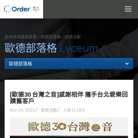
Toggle
navigati
搜尋
歐德傢俱連鎖事業
歐德部落格
歐德活動
Lyceum
歐德部落格
歐德部落格
[歐德30 台灣之音]感謝相伴 攜手台北愛樂回
饋舊客戶
Nov 24, 2022
歐德活動
人氣 (1,585)