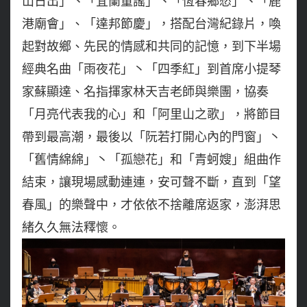
山日出」丶「宜蘭童謠」丶「恆春鄉愁」丶「鹿
港廟會」、「達邦節慶」，搭配台灣紀錄片，喚
起對故鄉、先民的情感和共同的記憶，到下半場
經典名曲「雨夜花」丶「四季紅」到首席小提琴
家蘇顯達、名指揮家林天吉老師與樂團，協奏
「月亮代表我的心」和「阿里山之歌」，將節目
帶到最高潮，最後以「阮若打開心內的門窗」丶
「舊情綿綿」丶「孤戀花」和「青蚵嫂」組曲作
結束，讓現場感動連連，安可聲不斷，直到「望
春風」的樂聲中，才依依不捨離席返家，澎湃思
緒久久無法釋懷。