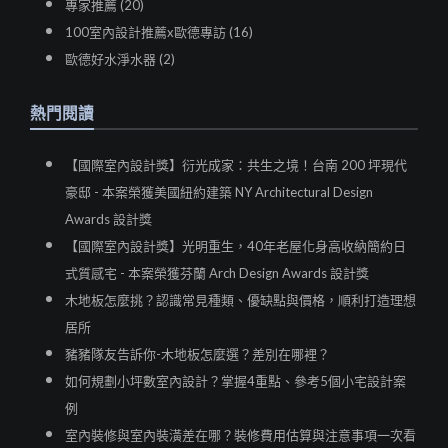
專家推薦 (20)
100室內設計推薦x歐德專訪 (16)
歐德好水淨水器 (2)
熱門閱讀
【國際室內設計獎】衍光成家：共生之境！台南 200 坪現代
豪邸 - 本案榮獲美國紐約建築 NY Architectural Design
Awards 設計獎
【國際室內設計獎】光明重生，40年老屋化身高收納簡約日
式質感宅 - 本案榮獲芬蘭 Arch Design Awards 設計獎
木地板怎麼挑？認識常見種類、優缺點與價格，順利打造理想
居所
豬豬隊友告訴你-木地板怎麼選？差別在哪裡？
如何規劃小坪數室內設計？掌握4重點、參考5個小宅設計案
例
室內裝修與室內裝潢差在哪？裝修費用估算與注意事項一次看