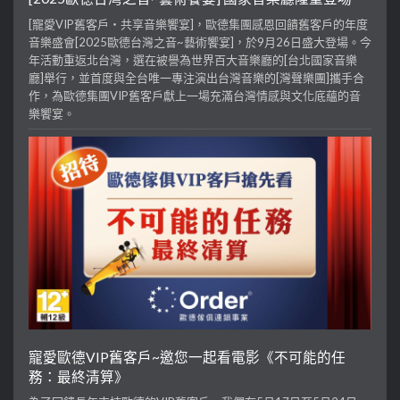
[寵愛VIP舊客戶・共享音樂饗宴]，歐德集團感恩回饋舊客戶的年度
音樂盛會[2025歐德台灣之音~藝術饗宴]，於9月26日盛大登場。今
年活動重返北台灣，選在被譽為世界百大音樂廳的[台北國家音樂
廳]舉行，並首度與全台唯一專注演出台灣音樂的[灣聲樂團]攜手合
作，為歐德集團VIP舊客戶獻上一場充滿台灣情感與文化底蘊的音
樂饗宴。
寵愛歐德VIP舊客戶~邀您一起看電影《不可能的任
務：最終清算》