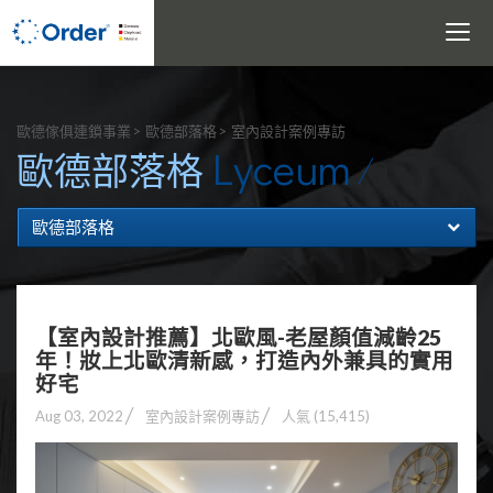
Toggle
navigati
搜尋
歐德傢俱連鎖事業
歐德部落格
室內設計案例專訪
Lyceum
歐德部落格
歐德部落格
【室內設計推薦】北歐風-老屋顏值減齡25
年！妝上北歐清新感，打造內外兼具的實用
好宅
Aug 03, 2022
室內設計案例專訪
人氣 (15,415)