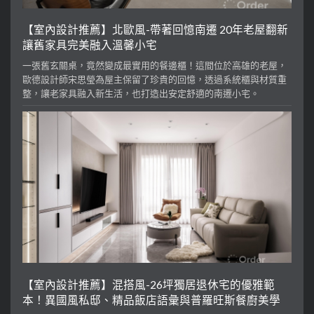
【室內設計推薦】北歐風-帶著回憶南遷 20年老屋翻新
讓舊家具完美融入溫馨小宅
一張舊玄關桌，竟然變成最實用的餐邊櫃！這間位於高雄的老屋，
歐德設計師宋思瑩為屋主保留了珍貴的回憶，透過系統櫃與材質重
整，讓老家具融入新生活，也打造出安定舒適的南遷小宅。
【室內設計推薦】混搭風-26坪獨居退休宅的優雅範
本！異國風私邸、精品飯店語彙與普羅旺斯餐廚美學