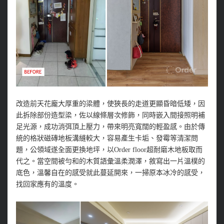
改造前天花龐大厚重的梁體，使狹長的走道更顯昏暗低矮，因
此拆除部份造型梁，佐以線條層次修飾，同時嵌入間接照明補
足光源，成功消弭頂上壓力，帶來明亮寬闊的輕盈感。由於傳
統的格狀磁磚地板溝縫較大，容易產生卡垢、發霉等清潔問
題，公領域遂全面更換地坪，以Order floor超耐磨木地板取而
代之。當空間被勻和的木質語彙溫柔潤澤，敘寫出一片溫樸的
底色，溫馨自在的感受就此蔓延開來，一掃原本冰冷的感受，
找回家應有的溫度。