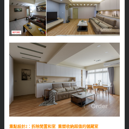
重點設計2：拆除閒置和室 重塑收納超值的儲藏室