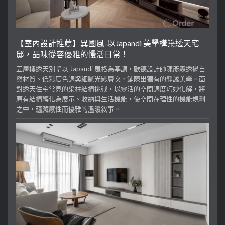
【室內設計推薦】異國風-以Japandi 美學構築透天宅
邸，品味從容優雅的慢活日常！
五層樓透天別墅以 Japandi 風格為基調，歐德設計師陳彥霖透過自
然材質、低彩度色調與細膩光影層次，鋪陳出獨有的靜謐美學。面
對透天住宅常見的梁柱結構挑戰，以靈活的空間調度巧妙化解，將
原有結構轉化為展示、收納與生活機能，使空間在理性的機能規劃
之中，蘊藏感性而優雅的溫暖敘事。