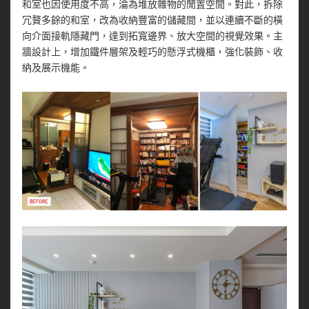
和室也因使用度不高，淪為堆放雜物的閒置空間。對此，拆除
冗贅多餘的和室，改為收納豐富的儲藏間，並以連續不斷的橫
向介面接軌隱藏門，達到拓寬邊界、放大空間的視覺效果。主
牆設計上，增加鐵件層架及輕巧的懸浮式機櫃，強化裝飾、收
納及展示機能。