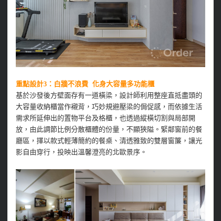
重點設計3：白牆不浪費 化身大容量多功能櫃
基於沙發後方壁面存有一道橫梁，設計師利用整座直抵盡頭的
大容量收納櫃當作襯背，巧妙規避壓梁的侷促感，而依據生活
需求所延伸出的置物平台及格櫃，也透過縱橫切割與局部開
放，由此調節比例分散櫃體的份量，不顯狹隘。緊鄰窗前的餐
廳區，擇以款式輕薄簡約的餐桌、清透雅致的雙層窗簾，讓光
影自由穿行，投映出溫馨澄亮的北歐景序。