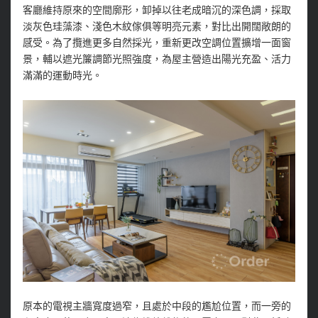
客廳維持原來的空間廓形，卸掉以往老成暗沉的深色調，採取
淡灰色珪藻漆、淺色木紋傢俱等明亮元素，對比出開闊敞朗的
感受。為了攬進更多自然採光，重新更改空調位置擴增一面窗
景，輔以遮光簾調節光照強度，為屋主營造出陽光充盈、活力
滿滿的運動時光。
原本的電視主牆寬度過窄，且處於中段的尷尬位置，而一旁的