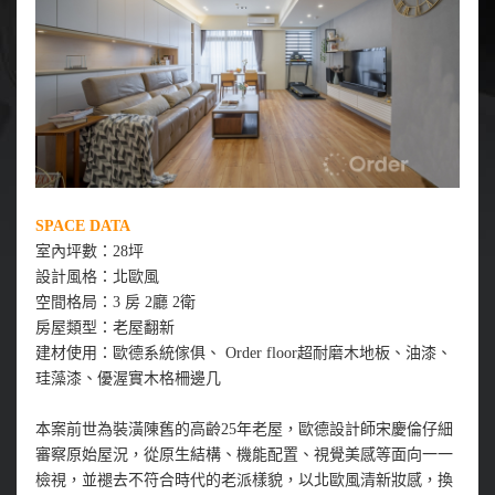
SPACE DATA
室內坪數：28坪
設計風格：北歐風
空間格局：3 房 2廳 2衛
房屋類型：老屋翻新
建材使用：歐德系統傢俱、 Order floor超耐磨木地板、油漆、
珪藻漆、優渥實木格柵邊几
本案前世為裝潢陳舊的高齡25年老屋，歐德設計師宋慶倫仔細
審察原始屋況，從原生結構、機能配置、視覺美感等面向一一
檢視，並褪去不符合時代的老派樣貌，以北歐風清新妝感，換