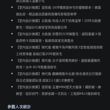
具完美融入溫馨小宅
【室內設計推薦】混搭風-26坪獨居退休宅的優雅範本！異國
風私邸、精品飯店語彙與普羅旺斯餐廚美學
【室內設計推薦】北歐風-科技人的下班降溫學！30坪北歐療
癒宅，用設計化解穿堂煞與高壓日常
【室內設計推薦】北歐風-刑警的31坪解壓宅：劇院客廳 X 智
能照明 X 田園窗景，髮廊與居家完美整合
【室內設計推薦】現代風-奢雅不為坪數所限 S型智能線燈與精
工材質堆疊 高級訂製20坪藝術宅
【室內設計推薦】現代風-日子渡得豐潤美好，盛裝最優雅的
款待！台中 40 坪輕奢渡假宅
【室內設計推薦】現代風-翻轉陳舊中古屋!揉合潮流公仔藝廊
與日式湯屋感私境 成就2人1貓1犬療癒宅
【室內設計推薦】混搭風-五層MINI透天大變身！攝影棚、練
舞室、弧形拱門、黑膠收藏一次到位，工程師MUJI風斜槓宅
參觀人次統計