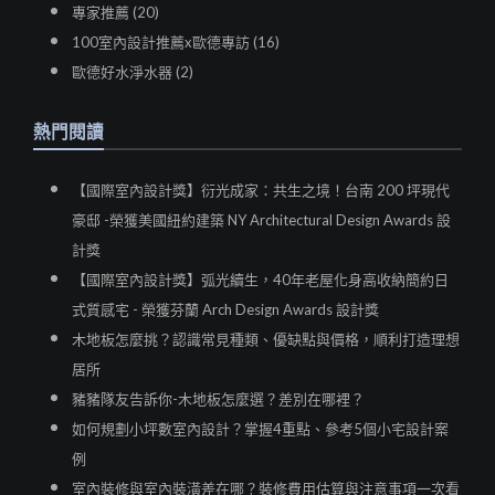
專家推薦 (20)
100室內設計推薦x歐德專訪 (16)
歐德好水淨水器 (2)
熱門閱讀
【國際室內設計獎】衍光成家：共生之境！台南 200 坪現代
豪邸 -榮獲美國紐約建築 NY Architectural Design Awards 設
計獎
【國際室內設計獎】弧光續生，40年老屋化身高收納簡約日
式質感宅 - 榮獲芬蘭 Arch Design Awards 設計獎
木地板怎麼挑？認識常見種類、優缺點與價格，順利打造理想
居所
豬豬隊友告訴你-木地板怎麼選？差別在哪裡？
如何規劃小坪數室內設計？掌握4重點、參考5個小宅設計案
例
室內裝修與室內裝潢差在哪？裝修費用估算與注意事項一次看