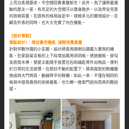
上亮白柔潤基底，令空間回春重獲新生！此外，為了讓熱愛運
動的屋主一家，有充足的大空間可以健身跑步，以及齊全完善
的收納容量，在固有的格局設定中，揉植多元的實用設計，在
顧及外表的同時，也大大充實了內在機能。
【設計重點】
重點設計1：增加實用機能 減輕視覺重量
針對坪數玲瓏的小玄關，設計師善用兩側白牆載入實用的機
能，在家庭留言板的上下段增加萬用洞洞板，透過層板、掛勾
及造型木棒，使屋主能隨手放置包包和鑰匙等外出物品，便利
於日常的生活習慣。在原封不動的配置下，將高瘦型的鞋櫃撤
換成與大門齊高、動線齊平的鞋櫃，如此一來，不僅在相同的
格局中提高兩倍的收納量能，也化解一進家門迎向而來的壓迫
感。