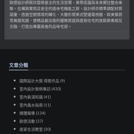
歐德設計師蔡欣蓉將屋主的生活習慣、美學底蘊與未來嚮往整合串
聯。在構築實用且安全的退休宅機能之餘，設計師亦精準調配材質
語彙，透過空間情境的轉化，大膽形塑美式壁爐電視牆、歐美餐廚
等異國氛圍，使精品飯店般的優雅質感與度假住宅的放鬆節奏相互
交融，打造出專屬居者的品味宅邸。
文章分類
國際設計大獎 得獎作品 (9)
室內設計案例專訪 (430)
室內裝潢知識 (41)
室內風水指南 (11)
媒體報導 (134)
歐德活動 (37)
居家生活教室 (30)