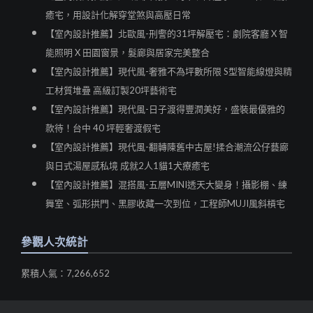
癒宅，用設計化解穿堂煞與高壓日常
【室內設計推薦】北歐風-刑警的31坪解壓宅：劇院客廳 X 智
能照明 X 田園窗景，髮廊與居家完美整合
【室內設計推薦】現代風-奢雅不為坪數所限 S型智能線燈與精
工材質堆疊 高級訂製20坪藝術宅
【室內設計推薦】現代風-日子渡得豐潤美好，盛裝最優雅的
款待！台中 40 坪輕奢渡假宅
【室內設計推薦】現代風-翻轉陳舊中古屋!揉合潮流公仔藝廊
與日式湯屋感私境 成就2人1貓1犬療癒宅
【室內設計推薦】混搭風-五層MINI透天大變身！攝影棚、練
舞室、弧形拱門、黑膠收藏一次到位，工程師MUJI風斜槓宅
參觀人次統計
累積人氣：7,266,652