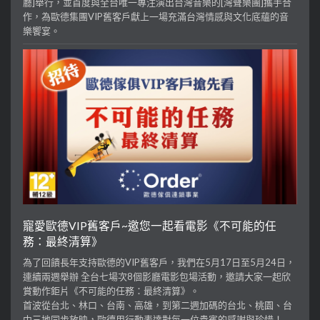
廳]舉行，並首度與全台唯一專注演出台灣音樂的[灣聲樂團]攜手合
作，為歐德集團VIP舊客戶獻上一場充滿台灣情感與文化底蘊的音
樂饗宴。
寵愛歐德VIP舊客戶~邀您一起看電影《不可能的任
務：最終清算》
為了回饋長年支持歐德的VIP舊客戶，我們在5月17日至5月24日，
連續兩週舉辦 全台七場次8個影廳電影包場活動，邀請大家一起欣
賞動作鉅片《不可能的任務：最終清算》。
首波從台北、林口、台南、高雄，到第二週加碼的台北、桃園、台
中三地同步放映，歐德用行動表達對每一位貴賓的感謝與珍惜！