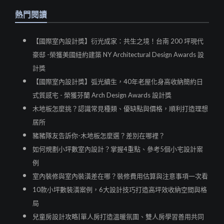
熱門閱讀
【國際室內設計獎】衍光成家：共生之境！台南 200 坪現代
豪邸 -榮獲美國紐約建築 NY Architectural Design Awards 設
計獎
【國際室內設計獎】弧光續生，40年老屋化身高收納簡約日
式質感宅 - 榮獲芬蘭 Arch Design Awards 設計獎
木地板怎麼挑？認識常見種類、優缺點與價格，順利打造理想
居所
豬豬隊友告訴你-木地板怎麼選？差別在哪裡？
如何規劃小坪數室內設計？掌握4重點、參考5個小宅設計案
例
室內裝修與室內裝潢差在哪？裝修費用估算與注意事項一次看
10款小坪數裝潢案例，6大設計技巧打造高坪效收納空間與格
局
兒童房設計攻略|單人房打造溫暖氛圍、雙人房學習善用共同