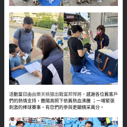
活動當日由
由樂天桃猿出戰富邦悍將，
感謝各位舊客戶
們的熱情支持，艷陽高照下依舊熱血沸騰 ；一場緊張
刺激的棒球賽事，有您們的參與更顯精采萬分。