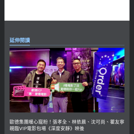
延伸閱讀
歐德集團暖心寵粉！張孝全、林依晨、沈可尚、瞿友寧
親臨VIP電影包場《深度安靜》映後