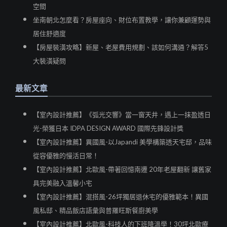
空間
坐南朝北怎麼看？房屋座向、財位布置教學，讓你兼顧運勢與
居住舒適度
【房屋裝潢攻略】新屋、老屋費用規劃、該如何溝通？解答5
大裝潢疑問
最新文章
【室內設計推薦】《弧光交響》當一窗天井，遇上一抹盈透日
光-榮獲日本 IDPA DESIGN AWARD 國際先鋒設計獎
【室內設計推薦】異國風-以Japandi 美學構築透天宅邸，品味
從容優雅的慢活日常！
【室內設計推薦】北歐風-帶著回憶南遷 20年老屋翻新 讓舊家
具完美融入溫馨小宅
【室內設計推薦】混搭風-26坪獨居退休宅的優雅範本！異國
風私邸、精品飯店語彙與普羅旺斯餐廚美學
【室內設計推薦】北歐風-科技人的下班降溫學！30坪北歐療