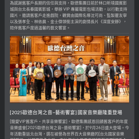
為感謝舊客戶長期的信任與支持，歐德集團日前於林口昕境國賓影
城與台北長春國賓影城，舉辦 VIP 專屬電影包場活動，以行動支持
國片，邀請舊客戶走進戲院，觀賞由國際名導沈可尚、監製瞿友寧
以及張孝全、林依晨、金士傑領銜主演的劇情長片《深度安靜》，
陪伴舊客戶度過溫馨的藝文饗宴。
[2025歐德台灣之音~藝術饗宴] 國家音樂廳隆重登場
[寵愛VIP舊客戶・共享音樂饗宴]，歐德集團感恩回饋舊客戶的年度
音樂盛會[2025歐德台灣之音~藝術饗宴]，於9月26日盛大登場。今
年活動重返北台灣，選在被譽為世界百大音樂廳的[台北國家音樂