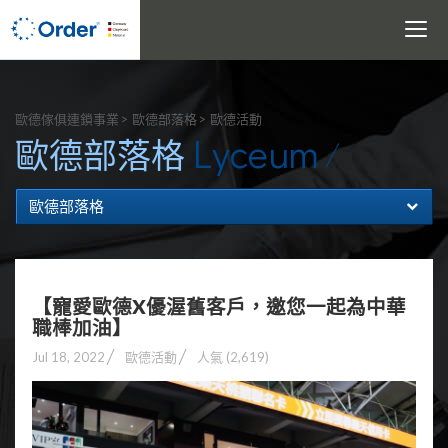
Toggle
navigati
搜尋
歐德傢俱連鎖事業
歐德部落格
歐德活動
Lyceum
歐德部落格
歐德部落格
【寵愛歐德X優渥舊客戶，邀您一起為中華
職棒加油】
Jul 18, 2022
歐德活動
人氣 (2,619)