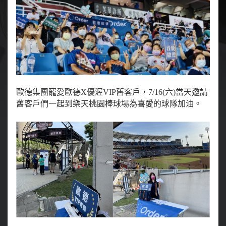
歐德集團寵愛歐德X優渥VIP舊客戶，7/16(六)當天邀請
舊客戶們
一起到樂天桃園棒球場為喜愛的球隊加油。