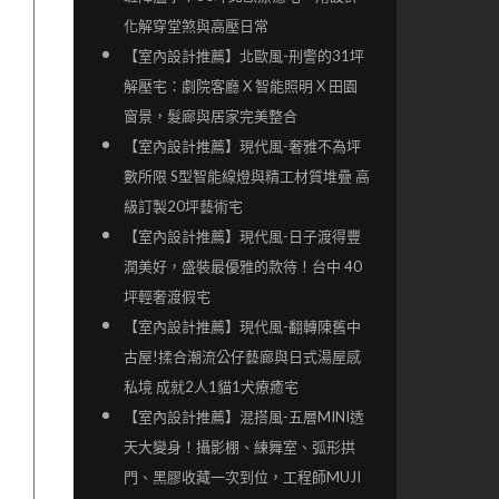
化解穿堂煞與高壓日常
【室內設計推薦】北歐風-刑警的31坪
解壓宅：劇院客廳 X 智能照明 X 田園
窗景，髮廊與居家完美整合
【室內設計推薦】現代風-奢雅不為坪
數所限 S型智能線燈與精工材質堆疊 高
級訂製20坪藝術宅
【室內設計推薦】現代風-日子渡得豐
潤美好，盛裝最優雅的款待！台中 40
坪輕奢渡假宅
【室內設計推薦】現代風-翻轉陳舊中
古屋!揉合潮流公仔藝廊與日式湯屋感
私境 成就2人1貓1犬療癒宅
【室內設計推薦】混搭風-五層MINI透
天大變身！攝影棚、練舞室、弧形拱
門、黑膠收藏一次到位，工程師MUJI