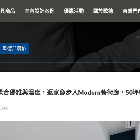
搜尋
具商品
室內設計案例
優惠活動
關於歐德
直營門
歐
歐德部落格
揉合優雅與溫度，返家像步入Modern藝術廊，50坪
560)