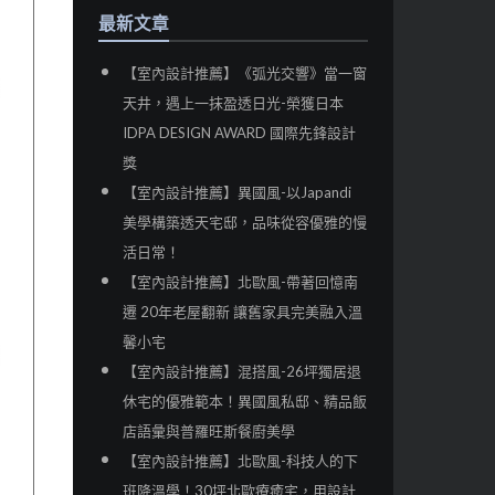
最新文章
【室內設計推薦】《弧光交響》當一窗
天井，遇上一抹盈透日光-榮獲日本
IDPA DESIGN AWARD 國際先鋒設計
獎
【室內設計推薦】異國風-以Japandi
美學構築透天宅邸，品味從容優雅的慢
活日常！
【室內設計推薦】北歐風-帶著回憶南
遷 20年老屋翻新 讓舊家具完美融入溫
馨小宅
【室內設計推薦】混搭風-26坪獨居退
休宅的優雅範本！異國風私邸、精品飯
店語彙與普羅旺斯餐廚美學
【室內設計推薦】北歐風-科技人的下
班降溫學！30坪北歐療癒宅，用設計