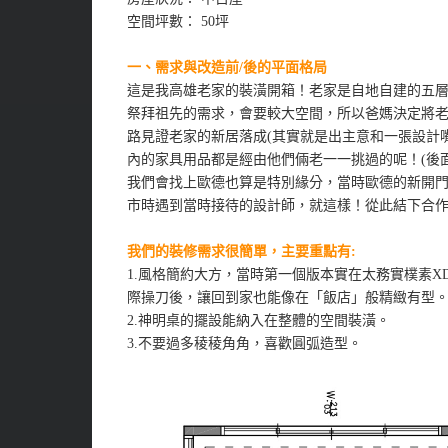
空間坪數： 50坪
一、需求與改造前/後的平面格局
這是我高雄老家的裝潢開箱！老家是自地自建的五
祭拜祖先的需求，會要較大空間，所以爸媽決定將
路見證老家的新居落成(其實就是出主意和一張設計
內的家具用品都是經由他們倆老一一挑過的呢！(後面
我們會找上歐德也算是特別緣分，當時歐德的新開
市時遇到當時接待的設計師，就這樣！從此結下合
我們的裝修需求很簡單，主要重點有:
1.風格簡約大方，當時第一個版本實在太務實樸素
際操刀後，讓回到家也能像在「飯店」般精緻有型
2.神明桌的擺設能納入在整體的空間裝潢。
3.不要過多稜稜角角，喜歡圓弧造型。