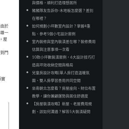
與價格，順利打造理想居所
豬豬隊友告訴你-木地板怎麼選？差別
在哪裡？
如何規劃小坪數室內設計？掌握4重
，由於
高雄一
點、參考5個小宅設計案例
，屋
室內裝修與室內裝潢差在哪？裝修費用
估算與注意事項一次看
去到門
10款小坪數裝潢案例，6大設計技巧打
造高坪效收納空間與格局
兒童房設計攻略|單人房打造溫暖氛
師實
圍、雙人房學習善用共同空間
坐南朝北怎麼看？房屋座向、財位布置
教學，讓你兼顧運勢與居住舒適度
【房屋裝潢攻略】新屋、老屋費用規
劃、該如何溝通？解答5大裝潢疑問