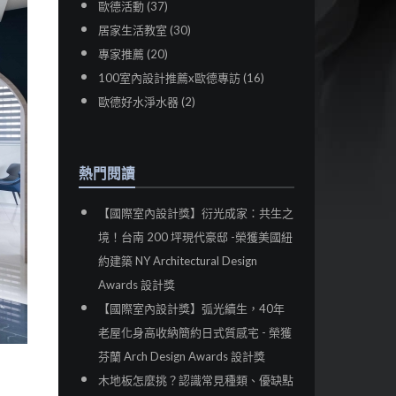
歐德活動 (37)
居家生活教室 (30)
專家推薦 (20)
100室內設計推薦x歐德專訪 (16)
歐德好水淨水器 (2)
熱門閱讀
【國際室內設計獎】衍光成家：共生之
境！台南 200 坪現代豪邸 -榮獲美國紐
約建築 NY Architectural Design
Awards 設計獎
【國際室內設計獎】弧光續生，40年
老屋化身高收納簡約日式質感宅 - 榮獲
芬蘭 Arch Design Awards 設計獎
木地板怎麼挑？認識常見種類、優缺點