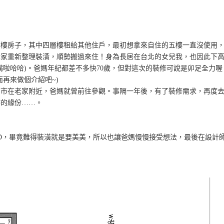
層樓房子，其中四層樓租給其他住戶，最初想拿來自住的五樓一直沒使用
老家重新整理裝潢，順勢搬過來住！身為長居在台北的女兒我，也因此下
嘴啦哈哈)。爸媽年紀都差不多快70歲，但對這次的裝修可說是卯足全力喔
再來做個介紹吧~)
門市在老家附近，爸媽就曾前往參觀。事隔一年後，有了裝修需求，再度
作的緣份……。
XD，畢竟難得裝潢就是要美美，所以也讓爸媽慢慢接受想法，最後在設計
。