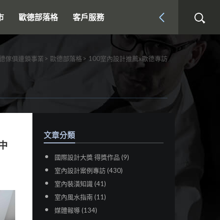
市
歐德部落格
客戶服務
德傢俱連鎖事業
歐德部落格
100室內設計推薦x歐德專訪
文章分類
中
國際設計大獎 得獎作品 (9)
室內設計案例專訪 (430)
室內裝潢知識 (41)
室內風水指南 (11)
媒體報導 (134)