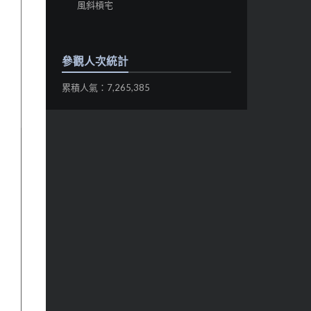
風斜槓宅
參觀人次統計
累積人氣：7,265,385