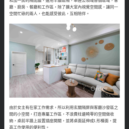
和加一房的隔間牆，運用半牆區隔，串連公領域各個區域，客
廳、廚房、餐廳和工作區，除了擴大室內視覺空間感，讓同一
空間忙碌的兩人，也能感受彼此，互相陪伴。
由於女主有在家工作需求，所以利用玄關隔屏與客廳沙發區之
間的小空間，打造專屬工作區，不浪費柱邊畸零的空間做收
納，桌前半牆上設置插座開關，並將桌面延伸成L形檯面，提
高工作使用的便利性。