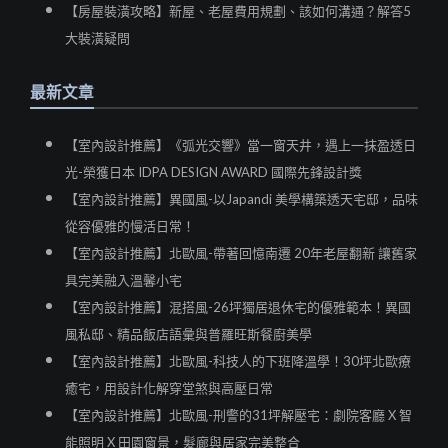
【房屋裝潢攻略】新屋、老屋費用規劃、該如何溝通？解答5
大裝潢疑問
最新文章
【室內設計推薦】《弧光交響》當一窗天井，遇上一抹盈透日
光-榮獲日本 IDPA DESIGN AWARD 國際先鋒設計獎
【室內設計推薦】異國風-以Japandi 美學構築透天宅邸，品味
從容優雅的慢活日常！
【室內設計推薦】北歐風-帶著回憶南遷 20年老屋翻新 讓舊家
具完美融入溫馨小宅
【室內設計推薦】混搭風-26坪獨居退休宅的優雅範本！異國
風私邸、精品飯店語彙與普羅旺斯餐廚美學
【室內設計推薦】北歐風-科技人的下班降溫學！30坪北歐療
癒宅，用設計化解穿堂煞與高壓日常
【室內設計推薦】北歐風-刑警的31坪解壓宅：劇院客廳 X 智
能照明 X 田園窗景，髮廊與居家完美整合