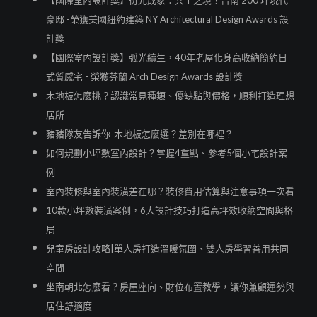
豪邸 -榮獲美國紐約建築 NY Architectural Design Awards 設
計獎
【國際室內設計獎】弧光續生，40年老屋化身高收納簡約日
式質感宅 - 榮獲芬蘭 Arch Design Awards 設計獎
木地板怎麼挑？認識常見種類、優缺點與價格，順利打造理想
居所
豬豬隊友告訴你-木地板怎麼選？差別在哪裡？
如何規劃小坪數室內設計？掌握4重點、參考5個小宅設計案
例
室內裝修與室內裝潢差在哪？裝修費用估算與注意事項一次看
10款小坪數裝潢案例，6大設計技巧打造高坪效收納空間與格
局
兒童房設計攻略|單人房打造溫暖氛圍、雙人房學習善用共同
空間
坐南朝北怎麼看？房屋座向、財位布置教學，讓你兼顧運勢與
居住舒適度