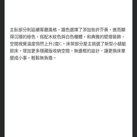
主臥部分則延續客廳風格，牆色選擇了添加些許芥黃，進而顯
得沉穩的綠色，搭配木紋色與白色櫃體，和典雅的壁燈裝飾，
空間視覺溫度悄然上升2度C。床架部分屋主挑選了新型小蜻蜓
掀床，增加更多隱藏版收納空間，無邊框的設計，讓更換床單
變成小事，輕鬆無負擔。