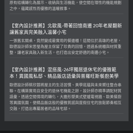
原有結構轉化為展示、收納與生活機能，使空間在理性的機能規劃
之中，蘊藏感性而優雅的溫暖敘事。
【室內設計推薦】北歐風-帶著回憶南遷 20年老屋翻新
讓舊家具完美融入溫馨小宅
一張舊玄關桌，竟然變成最實用的餐邊櫃！這間位於高雄的老屋，
歐德設計師宋思瑩為屋主保留了珍貴的回憶，透過系統櫃與材質重
整，讓老家具融入新生活，也打造出安定舒適的南遷小宅。
【室內設計推薦】混搭風-26坪獨居退休宅的優雅範
本！異國風私邸、精品飯店語彙與普羅旺斯餐廚美學
歐德設計師蔡欣蓉將屋主的生活習慣、美學底蘊與未來嚮往整合串
聯。在構築實用且安全的退休宅機能之餘，設計師亦精準調配材質
語彙，透過空間情境的轉化，大膽形塑美式壁爐電視牆、歐美餐廚
等異國氛圍，使精品飯店般的優雅質感與度假住宅的放鬆節奏相互
交融，打造出專屬居者的品味宅邸。