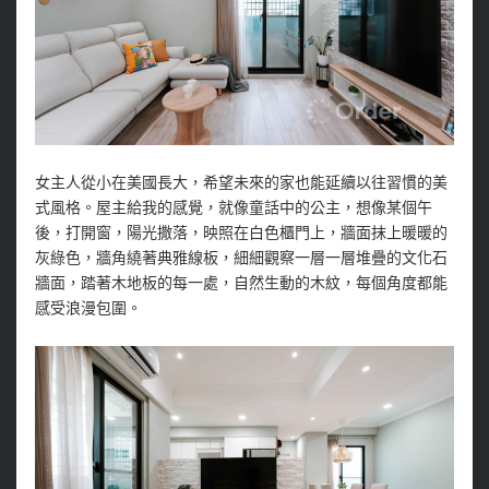
女主人從小在美國長大，希望未來的家也能延續以往習慣的美
式風格。屋主給我的感覺，就像童話中的公主，想像某個午
後，打開窗，陽光撒落，映照在白色櫃門上，牆面抹上暖暖的
灰綠色，牆角繞著典雅線板，細細觀察一層一層堆疊的文化石
牆面，踏著木地板的每一處，自然生動的木紋，每個角度都能
感受浪漫包圍。