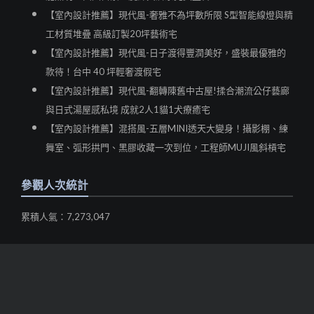
【室內設計推薦】現代風-奢雅不為坪數所限 S型智能線燈與精
工材質堆疊 高級訂製20坪藝術宅
【室內設計推薦】現代風-日子渡得豐潤美好，盛裝最優雅的
款待！台中 40 坪輕奢渡假宅
【室內設計推薦】現代風-翻轉陳舊中古屋!揉合潮流公仔藝廊
與日式湯屋感私境 成就2人1貓1犬療癒宅
【室內設計推薦】混搭風-五層MINI透天大變身！攝影棚、練
舞室、弧形拱門、黑膠收藏一次到位，工程師MUJI風斜槓宅
參觀人次統計
累積人氣：7,273,047