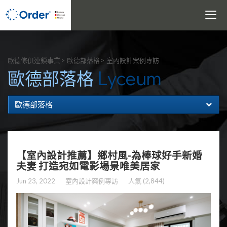
Toggle
navigati
搜尋
歐德傢俱連鎖事業
歐德部落格
室內設計案例專訪
Lyceum
歐德部落格
歐德部落格
【室內設計推薦】鄉村風-為棒球好手新婚
夫妻 打造宛如電影場景唯美居家
Jun 23, 2022
室內設計案例專訪
人氣 (2,844)