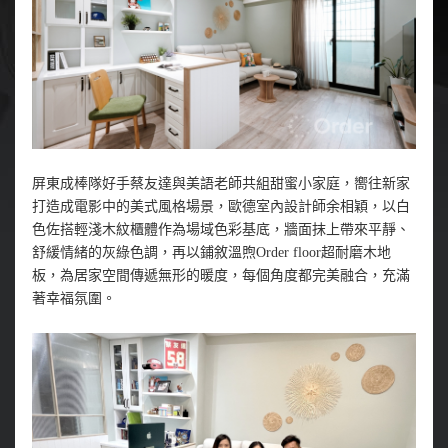
屏東成棒隊好手蔡友達與美語老師共組甜蜜小家庭，嚮往新家
打造成電影中的美式風格場景，歐德室內設計師余相穎，以白
色佐搭輕淺木紋櫃體作為場域色彩基底，牆面抹上帶來平靜、
舒緩情緒的灰綠色調，再以鋪敘溫煦Order floor超耐磨木地
板，為居家空間傳遞無形的暖度，每個角度都完美融合，充滿
著幸福氛圍。