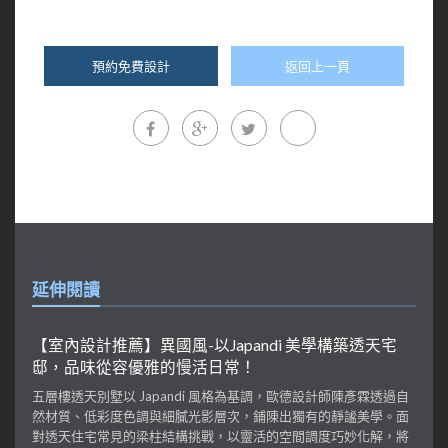
預約免費設計
返回上一頁
延伸閱讀
【室內設計推薦】異國風-以Japandi 美學構築透天宅
邸，品味從容優雅的慢活日常！
五層樓透天別墅以 Japandi 風格為基調，歐德設計師陳彥霖透過自
然材質、低彩度色調與細膩光影層次，鋪陳出獨有的靜謐美學。面
對透天住宅常見的梁柱結構挑戰，以靈活的空間調度巧妙化解，將