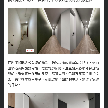
移步換景式的設計，讓居者享有浪漫且悠長的儀式感體驗。
在廊道的轉入公領域的節點，巧妙以微幅斜角導引路徑，透過
由窄拓寬的醞釀階段，慢慢堆疊情緒，直至踏入客廳才見豁然
開朗。看似毫無作用的長廊，隨著光影、色彩及氛圍的烘托渲
染，涵容多重感官享受，就此改變了單調的生活、驅散了無趣
的日常。