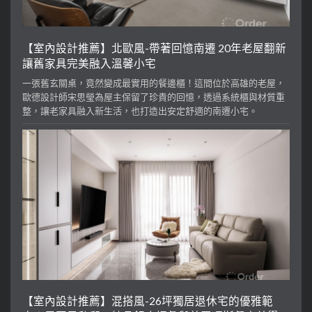
【室內設計推薦】北歐風-帶著回憶南遷 20年老屋翻新
讓舊家具完美融入溫馨小宅
一張舊玄關桌，竟然變成最實用的餐邊櫃！這間位於高雄的老屋，
歐德設計師宋思瑩為屋主保留了珍貴的回憶，透過系統櫃與材質重
整，讓老家具融入新生活，也打造出安定舒適的南遷小宅。
【室內設計推薦】混搭風-26坪獨居退休宅的優雅範