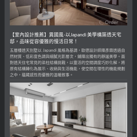
【室內設計推薦】異國風-以Japandi 美學構築透天宅
邸，品味從容優雅的慢活日常！
五層樓透天別墅以 Japandi 風格為基調，歐德設計師陳彥霖透過自
然材質、低彩度色調與細膩光影層次，鋪陳出獨有的靜謐美學。面
對透天住宅常見的梁柱結構挑戰，以靈活的空間調度巧妙化解，將
原有結構轉化為展示、收納與生活機能，使空間在理性的機能規劃
之中，蘊藏感性而優雅的溫暖敘事。