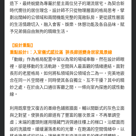
造下，最終蛻變為專屬於屋主兩位兒子的潮流居宅。為契合新
時代嚮往的居住理念，設計師不只從物理層面的格局思考，擘
劃出闊綽的公領域和兩間機能完整的寬敞臥房，更從感性層面
的生活情趣切入，融入會客、娛樂、休憩功能及各自品味，賦
予兄弟倆自由無拘的精緻生活。
【設計重點】
重點設計1：入室儀式感拉滿 狹長廊道變身居家風景線
「動線」作為格局配置中習以為常的場域串聯，然在設計師眼
裡，卻是移動的生活軌跡、空間與人最直觀的情緒連結。面對
長形的老屋格局，如何將私領域與公領域合二為一，完美地嵌
合在同一片空間裡，同時使其各自獨立、互不干擾？其中的精
妙之處，在於由入口通往客廳之間，一條向室內探進的感性動
線。
利用既摩登又復古的墨綠色鋪敘牆面，輔以間斷式的灰色立面
與之對望，使狹長的廊道有了豐富的層次景深，不再單調空
虛；末端的盡頭則運用隱藏門消弭通往樓上的梯口。沿壁面而
設的洗牆燈，緩緩灑落柔和的光暈，在飽滿的空間情緒中，以