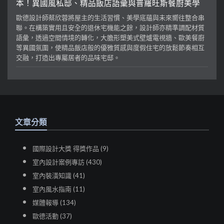
本！異國風私邸、精品飯店語彙與普羅旺斯餐廚美學
歐德設計師蔡欣蓉將屋主的生活習慣、美學底蘊與未來嚮往整合串
聯。在構築實用且安全的退休宅機能之餘，設計師亦精準調配材質
語彙，透過空間情境的轉化，大膽形塑美式壁爐電視牆、歐美餐廚
等異國氛圍，使精品飯店般的優雅質感與度假住宅的放鬆節奏相互
交融，打造出專屬居者的品味宅邸。
文章分類
國際設計大獎 得獎作品 (9)
室內設計案例專訪 (430)
室內裝潢知識 (41)
室內風水指南 (11)
媒體報導 (134)
歐德活動 (37)