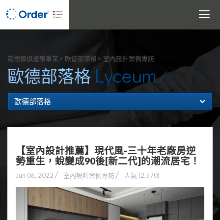
Toggle
navigati
搜尋
歐德傢俱連鎖事業
歐德部落格
室內設計案例專訪
Lyceum
歐德部落格
歐德部落格
【室內設計推薦】現代風-三十年老廠房逆
勢重生，蛻變成90後[新二代]的潮流居宅！
Jun 06, 2022
室內設計案例專訪
人氣 (2,570)