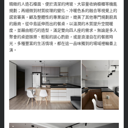
精緻的人造石檯面、便於清潔的烤玻、大容量收納櫥櫃等機能
規劃；再細微到材質紋理的變化、冷暖色系的融合等視覺上的
感官審美，顧及整體性的專業設計，媲美了其他專門規劃廚具
的廠商。從中島延伸而出的餐桌，以溫潤的木質提升空間暖
度，並藉由輕巧的造型，滿足雙向四人座的需求。無論是多人
聚會的桌遊娛樂、輕鬆的談心酌飲，或是浪漫自在的餐敘時
光，多種豐富的生活情境，都在這一品味獨到的場域裡輪番上
演。