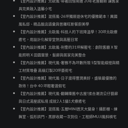
【室內設計推薦】北歐風-帶著回憶南遷 20年老屋翻新 讓舊家
具完美融入溫馨小宅
【室內設計推薦】混搭風-26坪獨居退休宅的優雅範本！異國
風私邸、精品飯店語彙與普羅旺斯餐廚美學
【室內設計推薦】北歐風-科技人的下班降溫學！30坪北歐療
癒宅，用設計化解穿堂煞與高壓日常
【室內設計推薦】北歐風-刑警的31坪解壓宅：劇院客廳 X 智
能照明 X 田園窗景，髮廊與居家完美整合
【室內設計推薦】現代風-奢雅不為坪數所限 S型智能線燈與精
工材質堆疊 高級訂製20坪藝術宅
【室內設計推薦】現代風-日子渡得豐潤美好，盛裝最優雅的
款待！台中 40 坪輕奢渡假宅
【室內設計推薦】現代風-翻轉陳舊中古屋!揉合潮流公仔藝廊
與日式湯屋感私境 成就2人1貓1犬療癒宅
【室內設計推薦】混搭風-五層MINI透天大變身！攝影棚、練
舞室、弧形拱門、黑膠收藏一次到位，工程師MUJI風斜槓宅