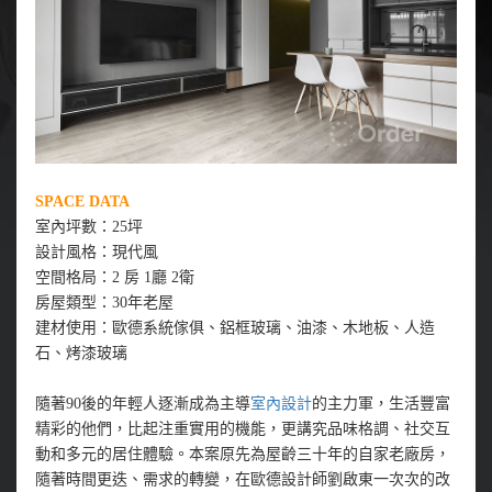
SPACE DATA
室內坪數：25坪
設計風格：現代風
空間格局：2 房 1廳 2衛
房屋類型：30年老屋
建材使用：歐德系統傢俱、鋁框玻璃、油漆、木地板、人造
石、烤漆玻璃
隨著90後的年輕人逐漸成為主導
室內設計
的主力軍，生活豐富
精彩的他們，比起注重實用的機能，更講究品味格調、社交互
動和多元的居住體驗。本案原先為屋齡三十年的自家老廠房，
隨著時間更迭、需求的轉變，在歐德設計師劉啟東一次次的改