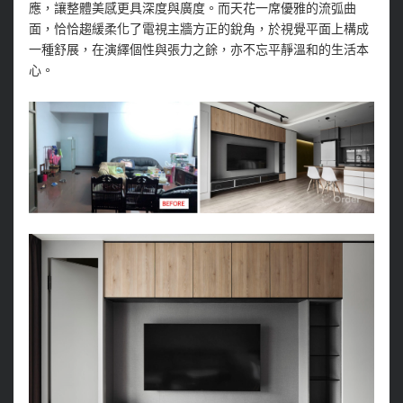
應，讓整體美感更具深度與廣度。而天花一席優雅的流弧曲
面，恰恰趨緩柔化了電視主牆方正的銳角，於視覺平面上構成
一種舒展，在演繹個性與張力之餘，亦不忘平靜溫和的生活本
心。