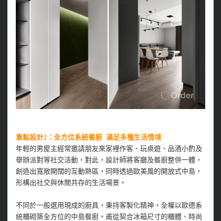
重點設計2：全方位系統餐廚 滿足多種生活情境
年輕的男屋主經常邀請朋友來家裡作客、玩桌遊、品酒小酌及
舉辦派對等社交活動，對此，設計師將客廳及餐廚整併一體，
創造出寬敞開闊的互動熱區，同時透過歐美風的開放式中島，
形構出社交與休閒共存的生活場景。
不同於一般選用現成的廚具，秉持客製化精神，全權以歐德系
統櫃砌築全方位的中島餐廚。甫從契合冰箱尺寸的櫃體、時尚