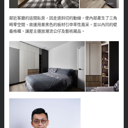
鄰近客廳的這間臥房，因走道斜切的動線，使內部產生了三角
畸零空間，故運用墨黑色的板材引申率性風采，並以內凹的壁
龕格櫃，讓屋主擺放潮流公仔及藝術藏品。