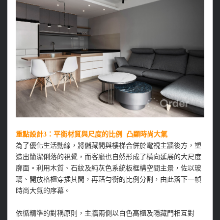
重點設計3：平衡材質與尺度的比例 凸顯時尚大氣
為了優化生活動線，將儲藏間與樓梯合併於電視主牆後方，塑
造出簡潔俐落的視覺，而客廳也自然形成了橫向延展的大尺度
廓面。利用木質、石紋及純灰色系統板框構空間主景，佐以玻
璃、開放格櫃穿插其間，再藉勻衡的比例分割，由此落下一幀
時尚大氣的序幕。
依循精準的對稱原則，主牆兩側以白色高櫃及隱藏門相互對