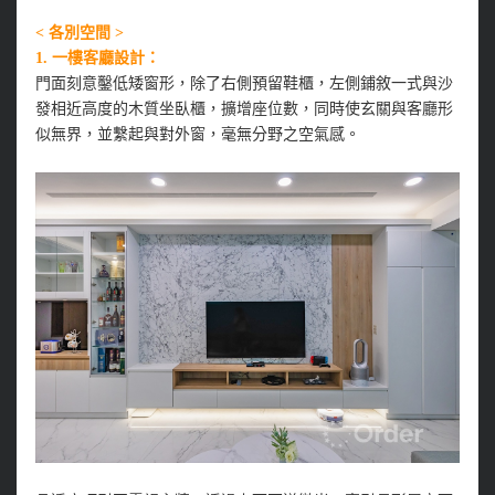
< 各別空間 >
1. 一樓客廳設計：
門面刻意鑿低矮窗形，除了右側預留鞋櫃，左側鋪敘一式與沙
發相近高度的木質坐臥櫃，擴增座位數，同時使玄關與客廳形
似無界，並繫起與對外窗，毫無分野之空氣感。