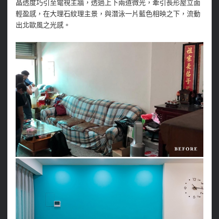
晶透度巧引至電視主牆，透過上下兩道微光，牽引長形屋立面
輕盈感，在大理石紋理主景，與潛泳一片藍色相映之下，流動
出北歐風之光感。