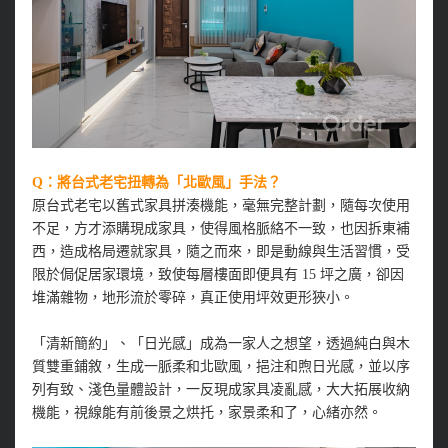
Q：將台式老宅扭轉為「北歐風」手法？
原台式老宅以舊式家具拼湊機能，毫無完整計劃，隨每次使用
不足，方才添購現成家具，使得風格脈絡不一致，也因拆東補
西，造成格局遷就家具，隨之而來，即是動線與生活習慣，受
限於侷促居家環境，致使每層樓面即便具有 15 坪之廣，卻因
堆滿雜物，地形流於零碎，真正使用坪效更形狹小。
「清新簡約」、「日光感」成為一家人之想望，透過純白與木
質雙重鋪敘，生成一脈柔和北歐風，挹注和煦日光感，並以序
列有致、淺色量體設計，一反現成家具凌亂感，大大拓展收納
機能，視線能有前後景之烘托，家景柔和了，心緒亦然。