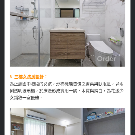
8. 三樓女孩房設計：
為正處國中階段的女孩，形構機能皆備之書桌與臥眠區，以兩
側透明玻璃櫃，於床邊形成實用一隅，木質與純白，為花漾少
女鋪敘一室優雅。