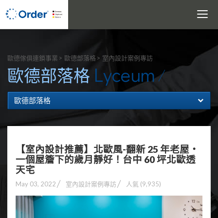
Toggle
navigati
搜尋
歐德傢俱連鎖事業
歐德部落格
室內設計案例專訪
Lyceum
歐德部落格
歐德部落格
【室內設計推薦】北歐風-翻新 25 年老屋‧
一個屋簷下的歲月靜好！台中 60 坪北歐透
天宅
May 03, 2022
室內設計案例專訪
人氣 (9,935)