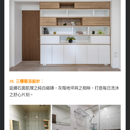
10. 三樓衛浴設計：
延續石面肌理之純白磁磚，灰階地坪與之相映，打造每日洗沐
之舒心片刻。