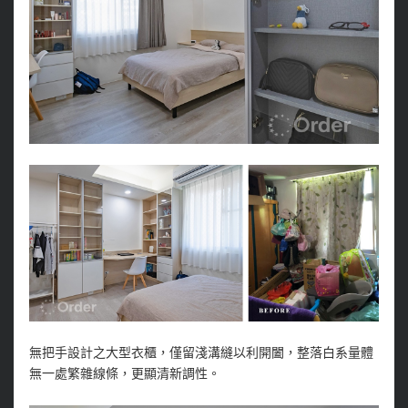
無把手設計之大型衣櫃，僅留淺溝縫以利開闔，整落白系量體
無一處繁雜線條，更顯清新調性。