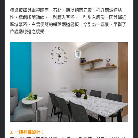
餐桌板擇與電視牆同一石材，藉以相同元素，推升兩域連結
性，牆側順隨動線，一則轉入客浴、一則步入廚房，因與鄰近
區域緊密，白牆便簡約錯落兩道層板，穿引為一端景，平衡了
位處動線邊之感受。
3. 一樓神龕設計：