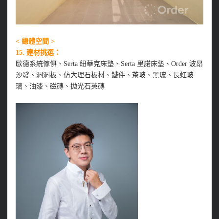
< 總體空間 >
15. 建材挑選：
歐德系統傢俱、Serta 紐華克床墊、Serta 里諾床墊、Order 波昂
沙發、洞洞板、仿大理石板材、鐵件、茶玻、黑玻、長虹玻
璃、油漆、磁磚、拋光石英磚