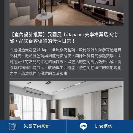
【室內設計推薦】異國風-以Japandi 美學構築透天宅
邸，品味從容優雅的慢活日常！
五層樓透天別墅以 Japandi 風格為基調，歐德設計師陳彥霖透過自
然材質、低彩度色調與細膩光影層次，鋪陳出獨有的靜謐美學。面
對透天住宅常見的梁柱結構挑戰，以靈活的空間調度巧妙化解，將
原有結構轉化為展示、收納與生活機能，使空間在理性的機能規劃
之中，蘊藏感性而優雅的溫暖敘事。
免費
室內設計
Line諮詢