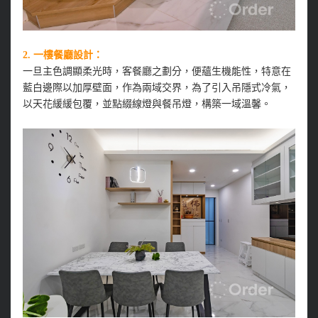
2. 一樓餐廳設計：
一旦主色調顯柔光時，客餐廳之劃分，便蘊生機能性，特意在
藍白邊際以加厚壁面，作為兩域交界，為了引入吊隱式冷氣，
以天花緩緩包覆，並點綴線燈與餐吊燈，構築一域溫馨。