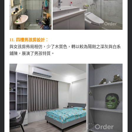
11. 四樓男孩房設計：
與女孩房佈局相仿，少了木質色，轉以較為陽剛之深灰與白系
鋪陳，展演了男孩特質。