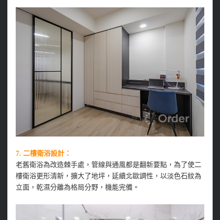
7. 二樓衛浴設計：
老舊衛浴為改造棘手處，管線與通風都是翻新要點，為了使二
樓衛浴更形清新，擴大了地坪，延續北歐調性，以淡色石紋為
立面，乾濕分離為格局分野，機能完備。