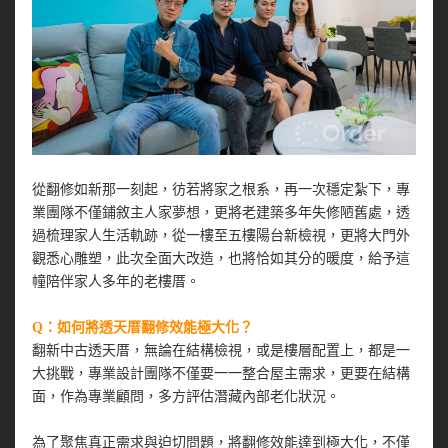
從翻修如新那一刻起，彷若將家之根系，再一次穩定紮下，專
業團隊不僅鋪敘主人家夢想，更將老建築多年失修陋舊處，透
過梳理家人生活軌跡，從一樓至五樓陽台新檢視，更將大門外
觀悉心雕塑，此次全面大改造，也將恰如其分的暖度，給予這
幢陪伴家人多年的老樓厝。
Q：如何將透天厝翻修效能極大化？
翻新中古透天厝，無論在結構檢視，或是樓層配置上，都是一
大挑戰，專業設計團隊不僅要一一整合屋主需求，更要在結構
面，作為專業顧問，多方評估潛藏內部老化狀況。
為了聚焦真正需求與迫切問題，將翻修效能達到極大化，不僅