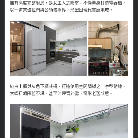
擁有高度完整廚房，是女主人之盼望，不僅量身打造電器櫃，
以一道茶玻拉門與公領域為界，形塑出現代質感地域。
純白上櫃與灰色下櫃共構，打造使用空間闊綽之ㄇ字型動線，
大幅扭轉陋舊不堪，甚至油煙管外露、窗形老舊狀態。