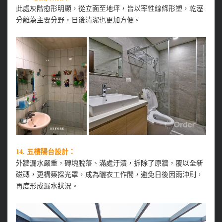
此處灰階愈形明顯，從立面至地坪，皆以率性線條形塑，乾溼
分離為主要分野，日後清潔也更加方便。
14. 五樓陽台設計：
外牆漏水嚴重，磚塊脫落、滿處汙漬，拆除了原牆，覆以全新
磁磚，更構築採光罩，成為曬衣工作間，避免日後因雨沖刷，
再度形成漏水狀況。