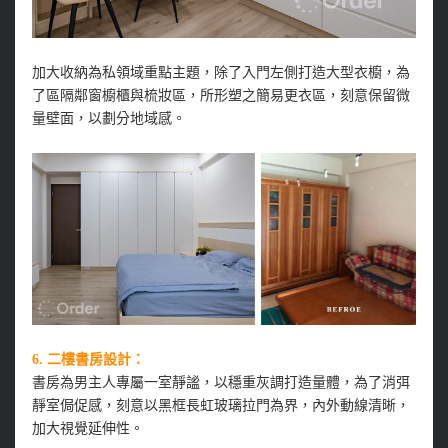
加大收納為私領域重點主題，除了入門左側打造大型衣櫥，為
了區隔鄰窗櫥櫃與梳妝區，所形塑之簡易更衣區，刻意保留微
量壁面，以劃分地域感。
6. 二樓書房設計：
書房為男主人專屬一室靜謐，以穩重灰調打造量體，為了消弭
靜室侷促感，刻意以黑框長虹玻璃拉門為界，內外動線清晰，
加大視覺延伸性。