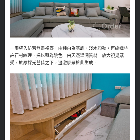
一眼望入仿若無盡視野，由純白為基底、淺木勾勒，再編織些
許石材紋理，擇以藍為跳色，由天然溫潤質材，放大視覺感
受，於原採光甚佳之下，澄澈家景於此生成。