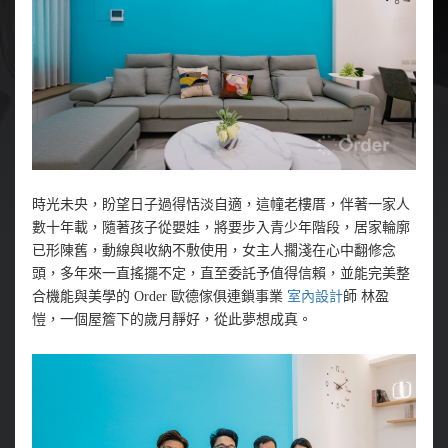
時光未央，盼望日子過得恬淡自適，這幢老樓厝，伴著一家人
數十年載，隨著孩子從嬰娃，將要步入青少年階段，居家輪廓
已形陳舊，動線與收納不敷使用，女主人擱淺在心中翻修念
頭，多年來一直搖擺不定，直至委託予值得信賴，並能完美整
合機能與美學的 Order 歐德傢俱連鎖事業
室內設計
師 林盈
愷，一個屋簷下的歲月靜好，從此夢想成真。