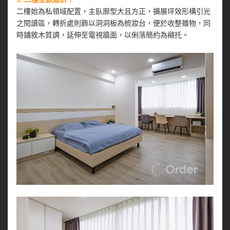
二樓始為私領域配置，主臥廓型大且方正，擴展坪效形構引光
之閱讀區，轉折處則飾以洞洞板為梳妝台，便於收整雜物，同
時鋪敘木質調，延伸至電視牆面，以俐落簡約為襯托。