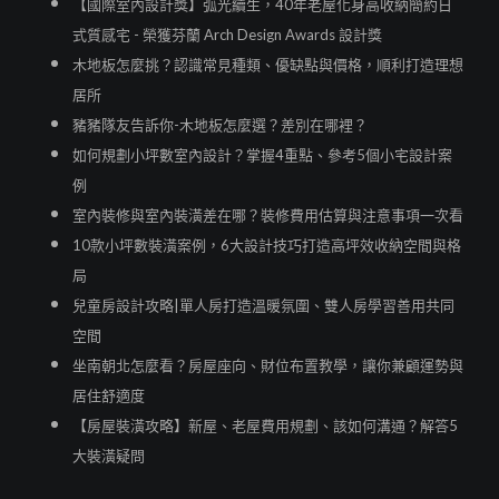
【國際室內設計獎】弧光續生，40年老屋化身高收納簡約日
式質感宅 - 榮獲芬蘭 Arch Design Awards 設計獎
木地板怎麼挑？認識常見種類、優缺點與價格，順利打造理想
居所
豬豬隊友告訴你-木地板怎麼選？差別在哪裡？
如何規劃小坪數室內設計？掌握4重點、參考5個小宅設計案
例
室內裝修與室內裝潢差在哪？裝修費用估算與注意事項一次看
10款小坪數裝潢案例，6大設計技巧打造高坪效收納空間與格
局
兒童房設計攻略|單人房打造溫暖氛圍、雙人房學習善用共同
空間
坐南朝北怎麼看？房屋座向、財位布置教學，讓你兼顧運勢與
居住舒適度
【房屋裝潢攻略】新屋、老屋費用規劃、該如何溝通？解答5
大裝潢疑問