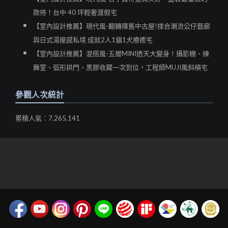
款待！台中 40 坪輕奢渡假宅
【室內設計推薦】現代風-翻轉陳舊中古屋!揉合潮流公仔藝廊
與日式湯屋感私境 成就2人1貓1犬療癒宅
【室內設計推薦】混搭風-五層MINI透天大變身！攝影棚、練
舞室、弧形拱門、黑膠收藏一次到位，工程師MUJI風斜槓宅
參觀人次統計
累積人氣：7,265,141