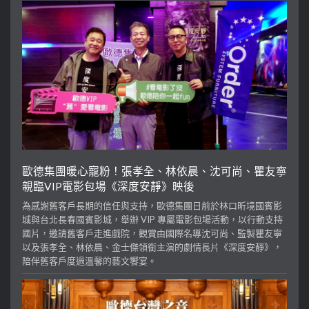
歐德集團暖心寵粉！張孝全、林依晨、沈可尚、瞿友寧
親臨VIP電影包場《深度安靜》映後
為感謝舊客戶長期的信任與支持，歐德集團日前於林口昕境國賓影
城與台北長春國賓影城，舉辦 VIP 專屬電影包場活動，以行動支持
國片，邀請舊客戶走進戲院，觀賞由國際名導沈可尚、監製瞿友寧
以及張孝全、林依晨、金士傑領銜主演的劇情長片《深度安靜》，
陪伴舊客戶度過溫馨的藝文饗宴。