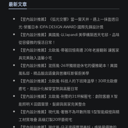
最新文章
【室內設計推薦】《弧光交響》當一窗天井，遇上一抹盈透日
光-榮獲日本 IDPA DESIGN AWARD 國際先鋒設計獎
【室內設計推薦】異國風-以Japandi 美學構築透天宅邸，品味
從容優雅的慢活日常！
【室內設計推薦】北歐風-帶著回憶南遷 20年老屋翻新 讓舊家
具完美融入溫馨小宅
【室內設計推薦】混搭風-26坪獨居退休宅的優雅範本！異國
風私邸、精品飯店語彙與普羅旺斯餐廚美學
【室內設計推薦】北歐風-科技人的下班降溫學！30坪北歐療
癒宅，用設計化解穿堂煞與高壓日常
【室內設計推薦】北歐風-刑警的31坪解壓宅：劇院客廳 X 智
能照明 X 田園窗景，髮廊與居家完美整合
【室內設計推薦】現代風-奢雅不為坪數所限 S型智能線燈與精
工材質堆疊 高級訂製20坪藝術宅
【室內設計推薦】現代風-日子渡得豐潤美好，盛裝最優雅的