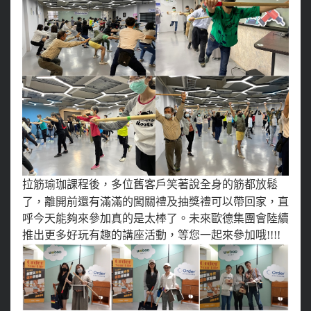
拉筋瑜珈課程後，多位舊客戶笑著說全身的筋都放鬆
了，離開前還有滿滿的闖關禮及抽獎禮可以帶回家，
直
呼今天能夠來參加真的是太棒了。未來歐德集團會陸續
推出更多好玩有趣的講座活動，等您一起來參加哦!!!!