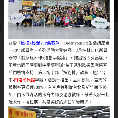
寵愛「
歐德x優渥VIP舊客戶
」Order your life生活講座自
2020年起舉辦一系列活動大受好評，2月在林口店所舉
辦的「創意玩木作x運動享健康」，推出後即有
舊客戶
不斷詢問何時要到中南部舉辦?為了感謝歐德集團舊客
戶們熱情支持，第二場手作「拉筋棒」課程，選定台
中-
南屯形象館
舉辦，活動一推出，立即秒殺，當天的
報到率更逼近100%，有客戶特別從台北及新竹南下參
加，由木作森活的木育老師及瑜珈教練，帶著大家一起
玩木作、拉拉筋，共度美好的周日午後時光。