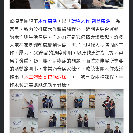
歐德集團旗下
木作森活
，以「
玩物木作 創意森活
」為
宗旨，致力於推廣木作體驗課程外，近期更結合運動，
讓木作與生活連結。自2021年新冠疫情大爆發起，許多
人宅在家身體都感覺到僵硬，
再加上
現代人長時間的工
作、壓力、3C產品的過度使用，以及缺乏運動...等，容
易引發肩、頸、腰、背疼痛的問題，
而拉筋伸展所需要
的活動範圍小，非常適合居家練習，
歐德集團木作森活
推出
「
木工體驗 x 拉筋瑜珈
」
，一次享受兩種課程，手
作木藝之美還能運動享健康。