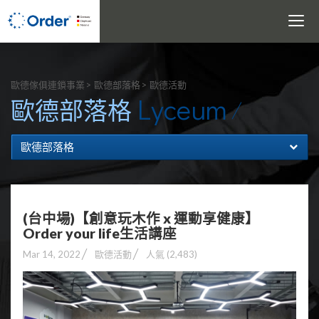
Toggle
navigati
搜尋
歐德傢俱連鎖事業
歐德部落格
歐德活動
Lyceum
歐德部落格
歐德部落格
(台中場)【創意玩木作 x 運動享健康】
Order your life生活講座
Mar 14, 2022
歐德活動
人氣 (2,483)