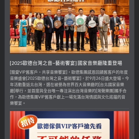
[2025歐德台灣之音~藝術饗宴] 國家音樂廳隆重登場
[寵愛VIP舊客戶・共享音樂饗宴]，歐德集團感恩回饋舊客戶的年度
音樂盛會[2025歐德台灣之音~藝術饗宴]，於9月26日盛大登場。今
年活動重返北台灣，選在被譽為世界百大音樂廳的[台北國家音樂
廳]舉行，並首度與全台唯一專注演出台灣音樂的[灣聲樂團]攜手合
作，為歐德集團VIP舊客戶獻上一場充滿台灣情感與文化底蘊的音
樂饗宴。