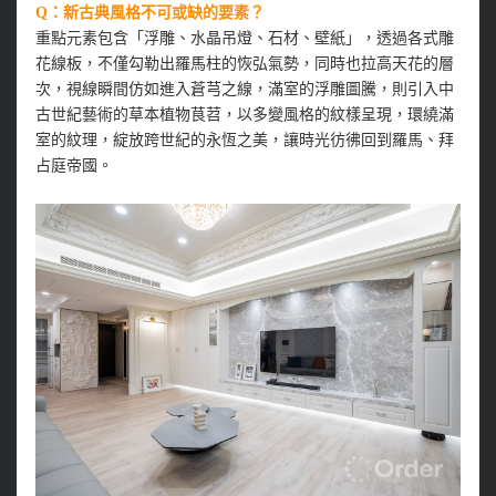
Q：新古典風格不可或缺的要素？
重點元素包含「浮雕、水晶吊燈、石材、壁紙」，透過各式雕
花線板，不僅勾勒出羅馬柱的恢弘氣勢，同時也拉高天花的層
次，視線瞬間仿如進入蒼芎之線，滿室的浮雕圖騰，則引入中
古世紀藝術的草本植物茛苕，以多變風格的紋樣呈現，環繞滿
室的紋理，綻放跨世紀的永恆之美，讓時光彷彿回到羅馬、拜
占庭帝國。