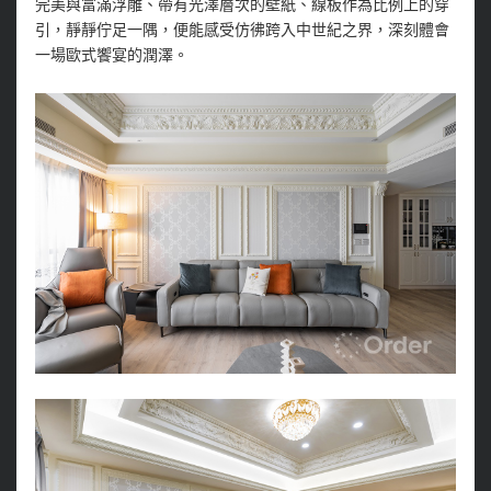
完美與富滿浮雕、帶有光澤層次的壁紙、線板作為比例上的穿
引，靜靜佇足一隅，便能感受仿彿跨入中世紀之界，深刻體會
一場歐式饗宴的潤澤。