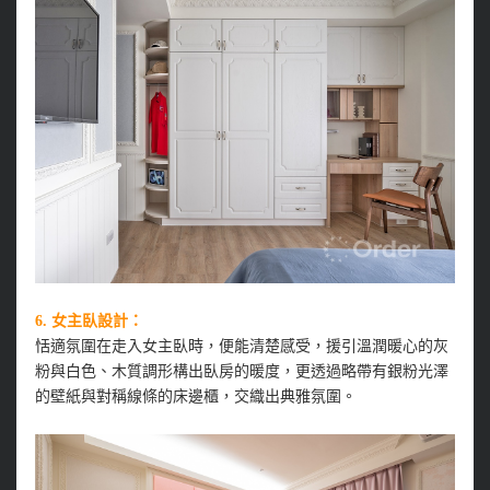
6. 女主臥設計：
恬適氛圍在走入女主臥時，便能清楚感受，援引溫潤暖心的灰
粉與白色、木質調形構出臥房的暖度，更透過略帶有銀粉光澤
的壁紙與對稱線條的床邊櫃，交織出典雅氛圍。