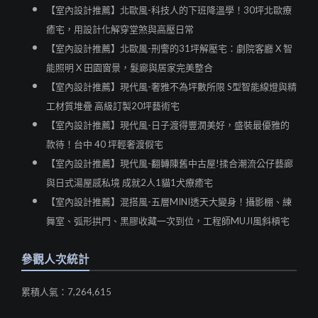
【室內設計推薦】北歐風-科技人的下班降溫學！30坪北歐療
癒宅，用設計化解穿堂煞與高壓日常
【室內設計推薦】北歐風-刑警的31坪解壓宅：劇院客廳 X 智
能照明 X 田園窗景，髮廊與居家完美整合
【室內設計推薦】現代風-奢雅不為坪數所限 S型智能線燈與精
工材質堆疊 高級訂製20坪藝術宅
【室內設計推薦】現代風-日子渡得豐潤美好，盛裝最優雅的
款待！台中 40 坪輕奢渡假宅
【室內設計推薦】現代風-翻轉陳舊中古屋!揉合潮流公仔藝廊
與日式湯屋感私境 成就2人1貓1犬療癒宅
【室內設計推薦】混搭風-五層MINI透天大變身！攝影棚、練
舞室、弧形拱門、黑膠收藏一次到位，工程師MUJI風斜槓宅
參觀人次統計
累積人氣：7,264,615