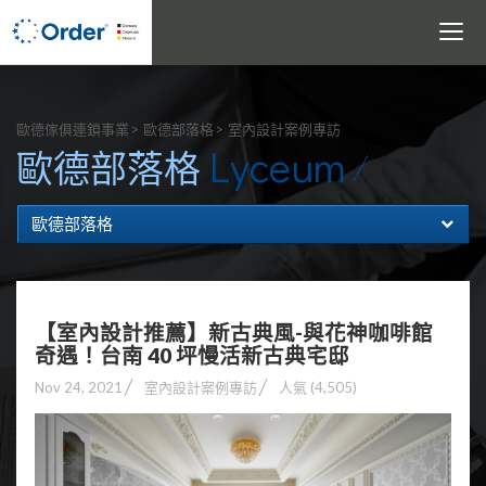
Toggle
navigati
搜尋
歐德傢俱連鎖事業
歐德部落格
室內設計案例專訪
Lyceum
歐德部落格
歐德部落格
【室內設計推薦】新古典風-與花神咖啡館
奇遇！台南 40 坪慢活新古典宅邸
Nov 24, 2021
室內設計案例專訪
人氣 (4,505)