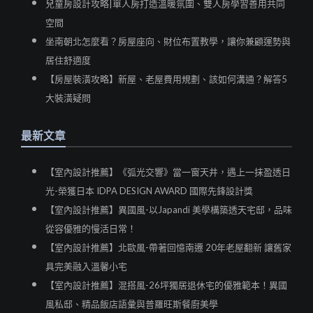
兒童房設計攻略|單人房打造溫暖氛圍、雙人房學習善用共同
空間
坐南朝北怎麼看？房屋座向、財位布置教學，讓你兼顧運勢與
居住舒適度
【房屋裝潢攻略】新屋、老屋費用規劃、該如何溝通？解答5
大裝潢疑問
最新文章
【室內設計推薦】《弧光交響》當一窗天井，遇上一抹盈透日
光-榮獲日本 IDPA DESIGN AWARD 國際先鋒設計獎
【室內設計推薦】異國風-以Japandi 美學構築透天宅邸，品味
從容優雅的慢活日常！
【室內設計推薦】北歐風-帶著回憶南遷 20年老屋翻新 讓舊家
具完美融入溫馨小宅
【室內設計推薦】混搭風-26坪獨居退休宅的優雅範本！異國
風私邸、精品飯店語彙與普羅旺斯餐廚美學