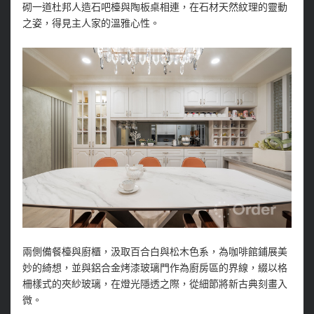
砌一道杜邦人造石吧檯與陶板桌相連，在石材天然紋理的靈動
之姿，得見主人家的溫雅心性。
兩側備餐檯與廚櫃，汲取百合白與松木色系，為咖啡館鋪展美
妙的綺想，並與鋁合金烤漆玻璃門作為廚房區的界線，綴以格
柵樣式的夾紗玻璃，在燈光隱透之際，從細節將新古典刻畫入
微。