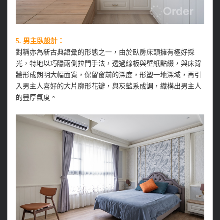
5. 男主臥設計：
對稱亦為新古典語彙的形態之一，由於臥房床頭擁有極好採
光，特地以巧隱兩側拉門手法，透過線板與壁紙點綴，與床背
牆形成朗明大幅面寬，保留窗前的深度，形塑一地深域，再引
入男主人喜好的大片廓形花瓣，與灰藍系成調，織構出男主人
的豐厚氣度。