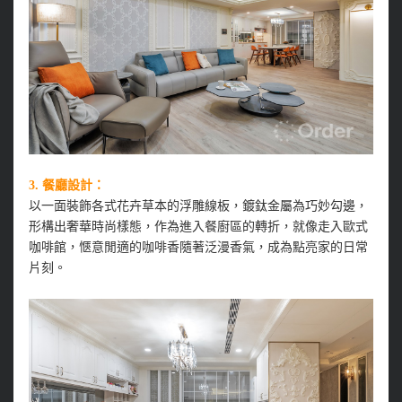
3. 餐廳設計：
以一面裝飾各式花卉草本的浮雕線板，鍍鈦金屬為巧妙勾邊，
形構出奢華時尚樣態，作為進入餐廚區的轉折，就像走入歐式
咖啡館，愜意閒適的咖啡香隨著泛漫香氣，成為點亮家的日常
片刻。