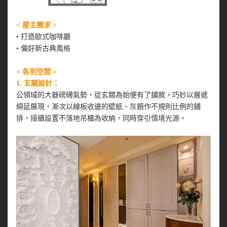
< 屋主需求 >
• 打造歐式咖啡廳
• 偏好新古典風格
< 各別空間 >
1. 玄關設計：
公領域的大器磅礡氣勢，從玄關為始便有了鋪敘，巧妙以層遞
綿延展現，漸次以線板收邊的壁紙、灰鏡作不規則比例的鋪
排，接續設置不落地吊櫃為收納，同時穿引情境光源。