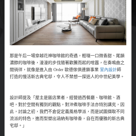
那是午后一場穿越花神咖啡館的奇遇，輕啜一口微香甜、尾韻
濃醇的咖啡後，漫漫的步伐隨著歡騰而起的喧囂，在奏鳴曲之
間徜徉，就像是進入由 Order 歐德傢俱連鎖事業
室內設計
師
打造的慢活新古典宅邸，令人不禁想一探迷人的中世紀美學。
設計師提及「屋主是飯店業者，經營過西餐廳、咖啡館、酒
吧，對於空間有獨到的觀點，對沖煮咖啡手法亦特別講究，因
此，討論之初，我們不倉促定義風格學派，而是試圖擷取不同
流派的特色，進而型塑出涵納有咖啡香，自在而優雅的新古典
宅邸。」