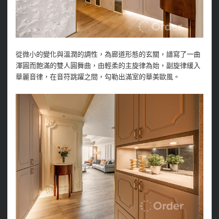
從微小的變化與溫潤的調性，為廊道形態的玄關，譜寫了一曲
渾圓而飽滿的雙人圓舞曲，由輕柔的主旋律為始，副旋律緩入
華麗音律，在音符跳躍之間，勾勒出滿室的華美歐風。