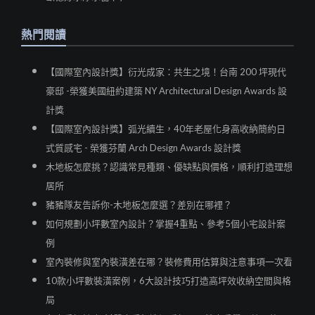
熱門閱讀
【國際室內設計獎】衍光成家：共生之境！台南 200 坪現代
豪邸 -榮獲美國紐約建築 NY Architectural Design Awards 設
計獎
【國際室內設計獎】弧光續生，40年老屋化身高收納簡約日
式質感宅 - 榮獲芬蘭 Arch Design Awards 設計獎
木地板怎麼挑？認識常見種類、優缺點與價格，順利打造理想
居所
豬豬隊友告訴你-木地板怎麼選？差別在哪裡？
如何規劃小坪數室內設計？掌握4重點、參考5個小宅設計案
例
室內裝修與室內裝潢差在哪？裝修費用估算與注意事項一次看
10款小坪數裝潢案例，6大設計技巧打造高坪效收納空間與格
局