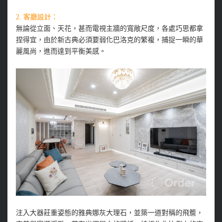
2. 客廳設計：
無論從立面、天花，甚而電視主牆的寬敞尺度，各處巧思都拿
捏得宜，由於新古典必須要弱化巴洛克的繁複，捕捉一瞬的華
麗風尚，進而達到平衡美感。
注入大器莊重姿態的雅典娜灰大理石，並築一道對稱的飛簷，