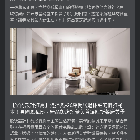
一張舊玄關桌，竟然變成最實用的餐邊櫃！這間位於高雄的老屋，
歐德設計師宋思瑩為屋主保留了珍貴的回憶，透過系統櫃與材質重
整，讓老家具融入新生活，也打造出安定舒適的南遷小宅。
【室內設計推薦】混搭風-26坪獨居退休宅的優雅範
本！異國風私邸、精品飯店語彙與普羅旺斯餐廚美學
歐德設計師蔡欣蓉將屋主的生活習慣、美學底蘊與未來嚮往整合串
聯。在構築實用且安全的退休宅機能之餘，設計師亦精準調配材質
語彙，透過空間情境的轉化，大膽形塑美式壁爐電視牆、歐美餐廚
等異國氛圍，使精品飯店般的優雅質感與度假住宅的放鬆節奏相互