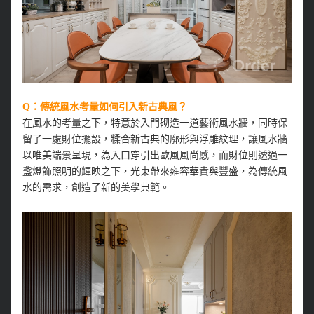
Q：傳統風水考量如何引入新古典風？
在風水的考量之下，特意於入門砌造一道藝術風水牆，同時保
留了一處財位擺設，糅合新古典的廓形與浮雕紋理，讓風水牆
以唯美端景呈現，為入口穿引出歐風風尚感，而財位則透過一
盞燈飾照明的輝映之下，光束帶來雍容華貴與豐盛，為傳統風
水的需求，創造了新的美學典範。