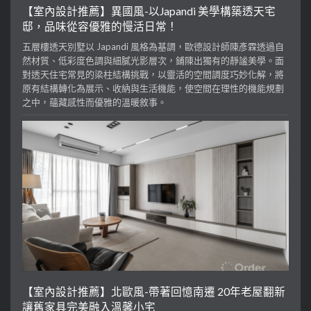
【室內設計推薦】異國風-以Japandi 美學構築透天宅
邸，品味從容優雅的慢活日常！
五層樓透天別墅以 Japandi 風格為基調，歐德設計師陳彥霖透過自
然材質、低彩度色調與細膩光影層次，鋪陳出獨有的靜謐美學。面
對透天住宅常見的梁柱結構挑戰，以靈活的空間調度巧妙化解，將
原有結構轉化為展示、收納與生活機能，使空間在理性的機能規劃
之中，蘊藏感性而優雅的溫暖敘事。
【室內設計推薦】北歐風-帶著回憶南遷 20年老屋翻新
讓舊家具完美融入溫馨小宅