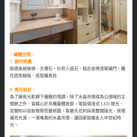
< 總體空間 >
7. 建材挑選：
歐德系統傢俱、大理石、杜邦人造石、鋁合金烤漆玻璃門、雕
花造型線板、造型羅馬柱
8. 燈光設計：
為了擁有光影篩下優雅的情調，除了水晶吊燈成為公領域的主
燈飾之外，皆精心於吊櫃量體底部，增設情境式 LED 燈光、
玄關則以投射燈照亮藝術牆，客廳天花則採用雙間接光、崁燈
補充光源，一落唯美的水晶吊燈，讓回家就像走入中世紀時
光。