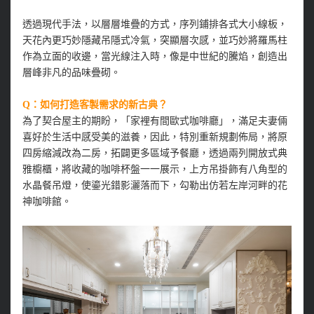
透過現代手法，以層層堆疊的方式，序列鋪排各式大小線板，
天花內更巧妙隱藏吊隱式冷氣，突顯層次感，並巧妙將羅馬柱
作為立面的收邊，當光線注入時，像是中世紀的騰焰，創造出
層峰非凡的品味疊砌。
Q：如何打造客製需求的新古典？
為了契合屋主的期盼，「家裡有間歐式咖啡廳」，滿足夫妻倆
喜好於生活中感受美的滋養，因此，特別重新規劃佈局，將原
四房縮減改為二房，拓闢更多區域予餐廳，透過兩列開放式典
雅櫥櫃，將收藏的咖啡杯盤一一展示，上方吊掛飾有八角型的
水晶餐吊燈，使鎏光錯影灑落而下，勾勒出仿若左岸河畔的花
神咖啡館。