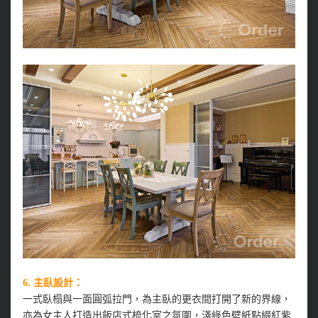
6. 主臥設計：
一式臥榻與一面圓弧拉門，為主臥的更衣間打開了新的界線，
亦為女主人打造出飯店式梳化室之氛圍，淺綠色壁紙點綴紅紫