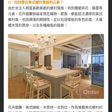
Q：如何整合美式鄉村風格的元素？
由於女主人相當喜歡美劇的鄉村風格，特別鍾愛碎花、藤蔓等
元素，花卉圖騰無論呈現在織物、壁面，都能挹注濃厚的美式
鄉村風，也因環境的開闊性，足以包容壁紙的多色彩度、大量
體木質的貫穿、以及多種線板的裝飾。
花卉圖騰、美式線板、木質材一次到位，作為堆疊美式鄉村的