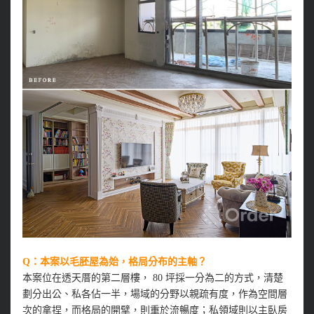
Q：本案以毛胚屋為始，格局分布的主軸？
本案位在透天厝的第二層樓， 80 坪採一分為二的方式，清楚
劃分出公、私各佔一半，場域的分野以親疏有度，作為空間層
次的拿捏，而格局的開擘，則重於流暢度；私領域則以主臥房