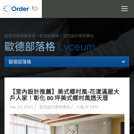
Toggle
navigati
搜尋
歐德傢俱連鎖事業
歐德部落格
室內設計案例專訪
Lyceum
歐德部落格
歐德部落格
【室內設計推薦】美式鄉村風-花漾滿屋大
戶人家！彰化 80 坪美式鄉村風透天厝
Sep 23, 2021
室內設計案例專訪
人氣 (8,581)