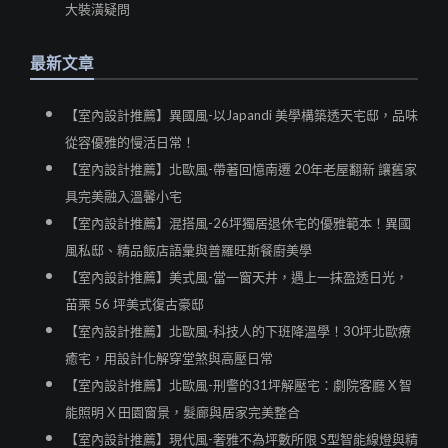
大裝潢疑問
最新文章
【室內設計推薦】異國風-以Japandi 美學構築透天宅邸，品味
從容優雅的慢活日常！
【室內設計推薦】北歐風-帶著回憶南遷 20年老屋翻新 讓舊家
具完美融入溫馨小宅
【室內設計推薦】混搭風-26坪獨居退休宅的優雅範本！異國
風私邸、精品飯店語彙與普羅旺斯餐廚美學
【室內設計推薦】美式風-當一窗天井，遇上一抹盈透日光，
苗栗 56 坪美式復古豪邸
【室內設計推薦】北歐風-科技人的下班降溫學！30坪北歐療
癒宅，用設計化解穿堂煞與高壓日常
【室內設計推薦】北歐風-刑警的31坪解壓宅：劇院客廳 X 智
能照明 X 田園窗景，髮廊與居家完美整合
【室內設計推薦】現代風-奢雅不為坪數所限 S型智能線燈與精