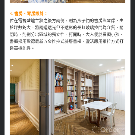
3. 書房、琴房設計：
位在電視壁爐主牆之後方兩側，則為孩子們的書房與琴房，由
於坪數夠大，將兩道透光但不透影的長虹玻璃拉門為介質，關
閉時，則劃分出區域的獨立性，打開時，大人便於看顧小孩，
書櫃採用歐德最新五金推拉式雙層書櫃，靈活應用推拉方式打
造高機能性。