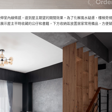
延伸室內線條感，達到屋主期望的開闊效果。為了化解風水疑慮，樓梯旁
能展示屋主平時收藏的公仔和書籍，下方收納區放置居家常用備品，方便