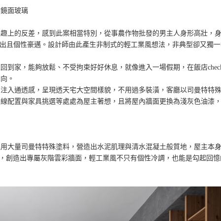
、鏡面玻璃
興趣上的反差，感到此案相當特別，從事農作物批發的男主人身形高壯，
常外出且個性豪邁。設計師由此產生非制式的輕工業風想法，非典型卻又獨一
到家，能夠放鬆、不受拘束好好休息，就像進入一場假期，在飯店check-
方向。
中注入通透感，呈現透天宅大空間樣貌，不用過多裝潢，客廳以司曼特特
動線配置與家具挑選等處處為屋主著想，且將屋內牆面更換為淺灰色油漆
採用大量司曼特特殊塗料，營造出水泥肌理與清水混凝土般質地，屋主本
感，創造出專屬灰階雲彩牆面，輕工業風不只有個性冷調，也能是勾起回憶