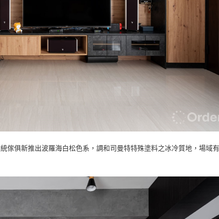
系統傢俱新推出波羅海白松色系，調和司曼特特殊塗料之冰冷質地，場域