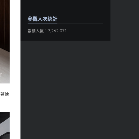
參觀人次統計
累積人氣：7,262,071
有著恰