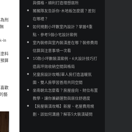
與價格，順利打造理想居所
豬豬隊友告訴你-木地板怎麼選？差別
在哪裡？
身為刑
如何規劃小坪數室內設計？掌握4重
無
點、參考5個小宅設計案例
in
室內裝修與室內裝潢差在哪？裝修費用
估算與注意事項一次看
殊塗料
10款小坪數裝潢案例，6大設計技巧打
，預算
造高坪效收納空間與格局
兒童房設計攻略|單人房打造溫暖氛
圍、雙人房學習善用共同空間
身喜歡
坐南朝北怎麼看？房屋座向、財位布置
的藝
教學，讓你兼顧運勢與居住舒適度
【房屋裝潢攻略】新屋、老屋費用規
劃、該如何溝通？解答5大裝潢疑問