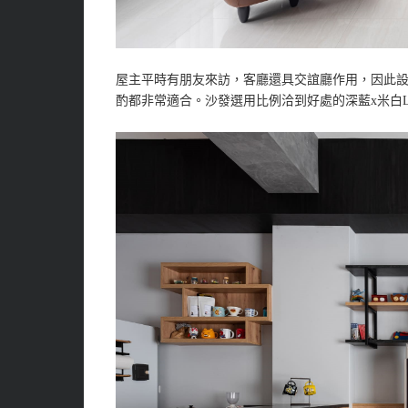
屋主平時有朋友來訪，客廳還具交誼廳作用，因此
酌都非常適合。沙發選用比例洽到好處的深藍x米白