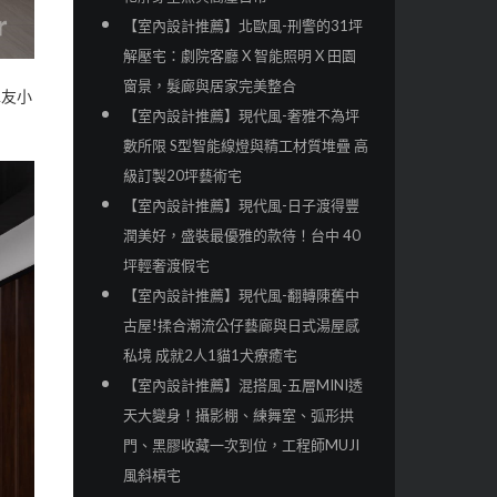
【室內設計推薦】北歐風-刑警的31坪
解壓宅：劇院客廳 X 智能照明 X 田園
窗景，髮廊與居家完美整合
車友小
【室內設計推薦】現代風-奢雅不為坪
數所限 S型智能線燈與精工材質堆疊 高
級訂製20坪藝術宅
【室內設計推薦】現代風-日子渡得豐
潤美好，盛裝最優雅的款待！台中 40
坪輕奢渡假宅
【室內設計推薦】現代風-翻轉陳舊中
古屋!揉合潮流公仔藝廊與日式湯屋感
私境 成就2人1貓1犬療癒宅
【室內設計推薦】混搭風-五層MINI透
天大變身！攝影棚、練舞室、弧形拱
門、黑膠收藏一次到位，工程師MUJI
風斜槓宅