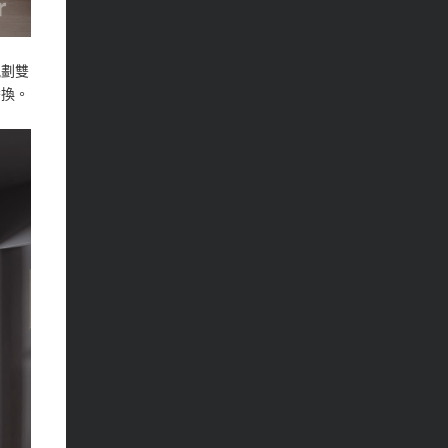
規劃雙
替換。