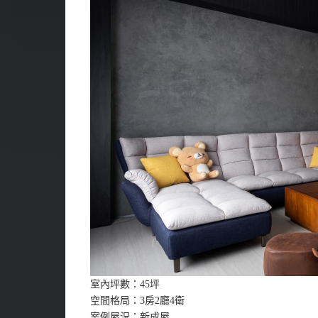
室內坪數：45坪
空間格局：3房2廳4衛
案例屋況：新成屋