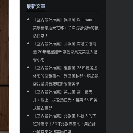
最新文章
【室內設計推薦】異國風-以Japandi
美學構築透天宅邸，品味從容優雅的慢
活日常！
【室內設計推薦】北歐風-帶著回憶南
遷 20年老屋翻新 讓舊家具完美融入溫
馨小宅
【室內設計推薦】混搭風-26坪獨居退
休宅的優雅範本！異國風私邸、精品飯
店語彙與普羅旺斯餐廚美學
【室內設計推薦】美式風-當一窗天
井，遇上一抹盈透日光，苗栗 56 坪美
式復古豪邸
【室內設計推薦】北歐風-科技人的下
班降溫學！30坪北歐療癒宅，用設計
化解穿堂煞與高壓日常