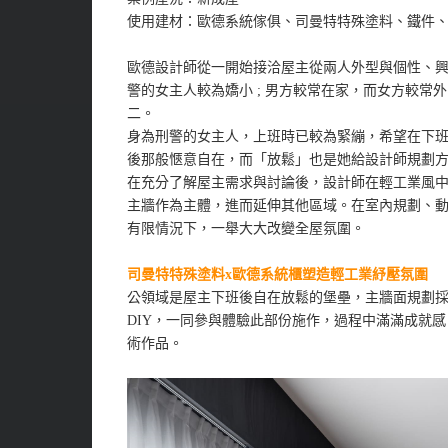
使用建材：歐德系統傢俱、司曼特特殊塗料、鐵件
歐德設計師從一開始接洽屋主從兩人外型與個性、
警的女主人較為嬌小 ; 男方較常在家，而女方較
二。
身為刑警的女主人，上班時已較為緊繃，希望在下班回
後那般愜意自在，而「放鬆」也是她給設計師規劃
在充分了解屋主需求與討論後，設計師在輕工業風
主牆作為主體，進而延伸其他區域。在室內規劃、
有限情況下，一舉大大改變全屋氛圍。
司曼特特殊塗料x歐德系統櫃塑造輕工業紓壓氛圍
公領域是屋主下班後自在放鬆的堡壘，主牆面規劃
DIY，一同參與體驗此部份施作，過程中滿滿成就
術作品。