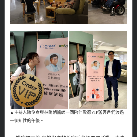
▲主持人陳伶宣與林暘朝醫師一同陪伴歐德VIP舊客戶們渡過
一個知性的午後
。