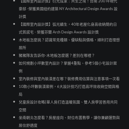
【國際室內設計獎】衍光成家：共生之境！台南 200 坪現代
豪邸 -榮獲美國紐約建築 NY Architectural Design Awards 設
計獎
【國際室內設計獎】弧光續生，40年老屋化身高收納簡約日
式質感宅 - 榮獲芬蘭 Arch Design Awards 設計獎
木地板怎麼挑？認識常見種類、優缺點與價格，順利打造理想
居所
豬豬隊友告訴你-木地板怎麼選？差別在哪裡？
如何規劃小坪數室內設計？掌握4重點、參考5個小宅設計案
例
室內裝修與室內裝潢差在哪？裝修費用估算與注意事項一次看
10款小坪數裝潢案例，6大設計技巧打造高坪效收納空間與格
局
兒童房設計攻略|單人房打造溫暖氛圍、雙人房學習善用共同
空間
坐南朝北怎麼看？房屋座向、財位布置教學，讓你兼顧運勢與
居住舒適度