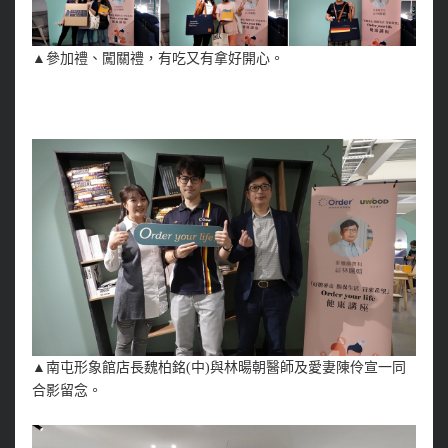
▲
參加禮、闖關禮，有吃又有拿好開心。
▲南屯形象館店長魏柏銘(中)與林暘朝醫師及愛妻陳伶宣一同
合影留念。