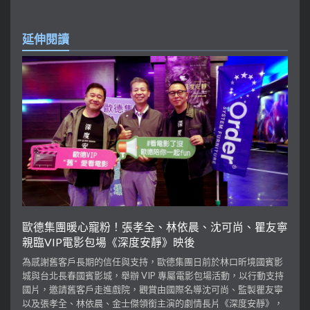
延伸閱讀
歐德集團暖心寵粉！張孝全、林依晨、沈可尚、瞿友寧
親臨VIP電影包場《深度安靜》映後
為感謝舊客戶長期的信任與支持，歐德集團日前於林口昕境國賓影
城與台北長春國賓影城，舉辦 VIP 專屬電影包場活動，以行動支持
國片，邀請舊客戶走進戲院，觀賞由國際名導沈可尚、監製瞿友寧
以及張孝全、林依晨、金士傑領銜主演的劇情長片《深度安靜》，