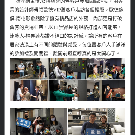
講座結束後,安排與會的舊客戶參加闖關活動，由專
業的設計師帶領歐德
VIP舊客戶走
訪各個樓層。歐德傢
俱-南屯形象館除了擁有精品店的外觀，內部更是打破
舊有的賣場框架，以1:1實品屋的規格打造AI智能宅，
連藝人-楊昇達都讚不絕口的設計感，讓所有的客戶在
居家裝潢上有不同的體驗與感受。每位舊客戶人手滿滿
的參加禮及闖關禮，離開前還直呼真的是太開心了。