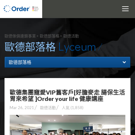
Toggle
navigati
搜尋
歐德傢俱連鎖事業
歐德部落格
歐德活動
Lyceum
歐德部落格
歐德部落格
歐德集團寵愛VIP舊客戶[好膽麥走 腸保生活
胃來希望 ]Order your life 健康講座
Mar 26, 2021
歐德活動
人氣 (1,858)