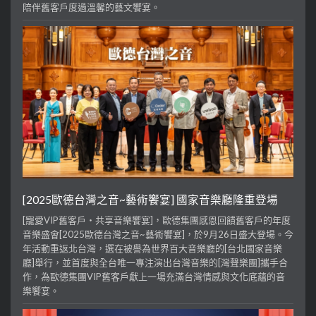
陪伴舊客戶度過溫馨的藝文饗宴。
[2025歐德台灣之音~藝術饗宴] 國家音樂廳隆重登場
[寵愛VIP舊客戶・共享音樂饗宴]，歐德集團感恩回饋舊客戶的年度
音樂盛會[2025歐德台灣之音~藝術饗宴]，於9月26日盛大登場。今
年活動重返北台灣，選在被譽為世界百大音樂廳的[台北國家音樂
廳]舉行，並首度與全台唯一專注演出台灣音樂的[灣聲樂團]攜手合
作，為歐德集團VIP舊客戶獻上一場充滿台灣情感與文化底蘊的音
樂饗宴。