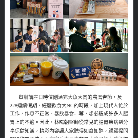
舉辦講座日時值剛過完大魚大肉的農曆春節
，及
228連續假期，經歷飲食大NG的時段，加上現代人忙於
工作，
作息不正常、暴飲暴食....等
，
想必造成許多人腸
胃上的不適。因此
，
林暘朝醫師從常見的腸胃疾病到分
享保健知識
，精彩內容讓大家聽得
如癡如醉
，
踴躍
提問