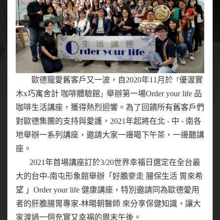
歐德寵愛舊客戶又一波，自2020年11月於
優渥實
「
木x巧寓舍計 咖啡體驗館
舉辦第一場Order your life 品
」
咖啡生活講座，獲得熱烈迴響。為了回饋所有舊客戶們
對歐德集團的支持與愛護，2021年起將在北
中
南各
、
、
地舉辦一系列講座，邀請大家一邊喝下午茶，一邊聽講
座。
2021年首場講座訂於3/20世界幸福日選定在全台最
大的台中-南屯形象館舉辦「好膽麥走 腸保生活 胃來希
望 」Order your life 健康講座，特別邀請同為歐德愛用
者的肝膽腸胃專家-林暘朝醫師 來分享保健知識，讓大
家渡過一個充實又幸福的周末午後。