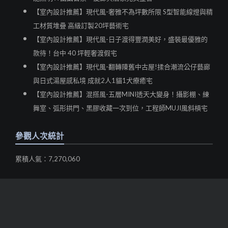
【室內設計推薦】現代風-奢雅不為坪數所限 S型智能線燈與精
工材質堆疊 高級訂製20坪藝術宅
【室內設計推薦】現代風-日子渡得豐潤美好，盛裝最優雅的
款待！台中 40 坪輕奢渡假宅
【室內設計推薦】現代風-翻轉陳舊中古屋!揉合潮流公仔藝廊
與日式湯屋感私境 成就2人1貓1犬療癒宅
【室內設計推薦】混搭風-五層MINI透天大變身！攝影棚、練
舞室、弧形拱門、黑膠收藏一次到位，工程師MUJI風斜槓宅
參觀人次統計
累積人氣：7,270,060