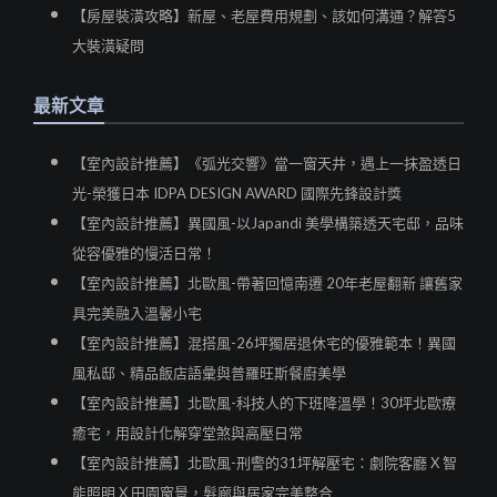
【房屋裝潢攻略】新屋、老屋費用規劃、該如何溝通？解答5
大裝潢疑問
最新文章
【室內設計推薦】《弧光交響》當一窗天井，遇上一抹盈透日
光-榮獲日本 IDPA DESIGN AWARD 國際先鋒設計獎
【室內設計推薦】異國風-以Japandi 美學構築透天宅邸，品味
從容優雅的慢活日常！
【室內設計推薦】北歐風-帶著回憶南遷 20年老屋翻新 讓舊家
具完美融入溫馨小宅
【室內設計推薦】混搭風-26坪獨居退休宅的優雅範本！異國
風私邸、精品飯店語彙與普羅旺斯餐廚美學
【室內設計推薦】北歐風-科技人的下班降溫學！30坪北歐療
癒宅，用設計化解穿堂煞與高壓日常
【室內設計推薦】北歐風-刑警的31坪解壓宅：劇院客廳 X 智
能照明 X 田園窗景，髮廊與居家完美整合