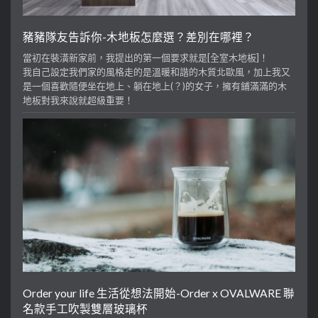
豬豬隊友告訴你-木地板怎麼選？差別在哪裡？
當初在裝潢新家前，我提出的第一個要求就是[全室木地板]！
我自己設定我們家的風格走的是溫暖和諧的木質北歐風，加上我又
是一個喜歡隨便坐在地上、躺在地上(？)的女子，擁有鋪滿滿的木
地板對我來說就超級重要！
Order your life 生活從想法開始-Order x OVALWARE 聯
名款手工吹製雙層玻璃杯