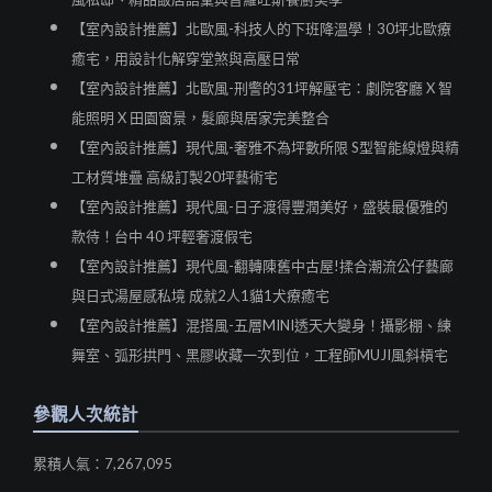
【室內設計推薦】北歐風-科技人的下班降溫學！30坪北歐療
癒宅，用設計化解穿堂煞與高壓日常
【室內設計推薦】北歐風-刑警的31坪解壓宅：劇院客廳 X 智
能照明 X 田園窗景，髮廊與居家完美整合
【室內設計推薦】現代風-奢雅不為坪數所限 S型智能線燈與精
工材質堆疊 高級訂製20坪藝術宅
【室內設計推薦】現代風-日子渡得豐潤美好，盛裝最優雅的
款待！台中 40 坪輕奢渡假宅
【室內設計推薦】現代風-翻轉陳舊中古屋!揉合潮流公仔藝廊
與日式湯屋感私境 成就2人1貓1犬療癒宅
【室內設計推薦】混搭風-五層MINI透天大變身！攝影棚、練
舞室、弧形拱門、黑膠收藏一次到位，工程師MUJI風斜槓宅
參觀人次統計
累積人氣：7,267,095