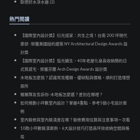
歐德好水淨水器 (2)
熱門閱讀
【國際室內設計獎】衍光成家：共生之境！台南 200 坪現代
豪邸 -榮獲美國紐約建築 NY Architectural Design Awards 設
計獎
【國際室內設計獎】弧光續生，40年老屋化身高收納簡約日
式質感宅 - 榮獲芬蘭 Arch Design Awards 設計獎
木地板怎麼挑？認識常見種類、優缺點與價格，順利打造理想
居所
豬豬隊友告訴你-木地板怎麼選？差別在哪裡？
如何規劃小坪數室內設計？掌握4重點、參考5個小宅設計案
例
室內裝修與室內裝潢差在哪？裝修費用估算與注意事項一次看
10款小坪數裝潢案例，6大設計技巧打造高坪效收納空間與格
局