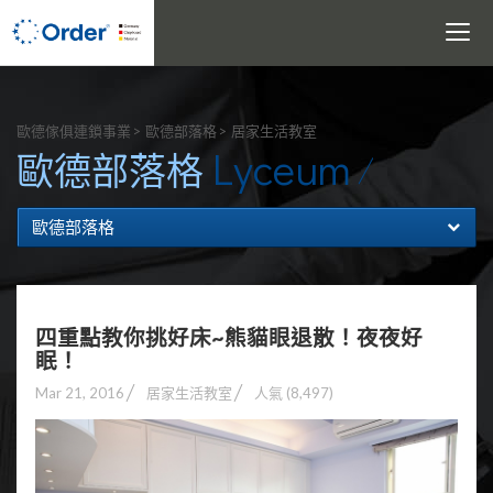
Toggle
navigati
搜尋
歐德傢俱連鎖事業
歐德部落格
居家生活教室
Lyceum
歐德部落格
歐德部落格
四重點教你挑好床~熊貓眼退散！夜夜好
眠！
Mar 21, 2016
居家生活教室
人氣 (8,497)