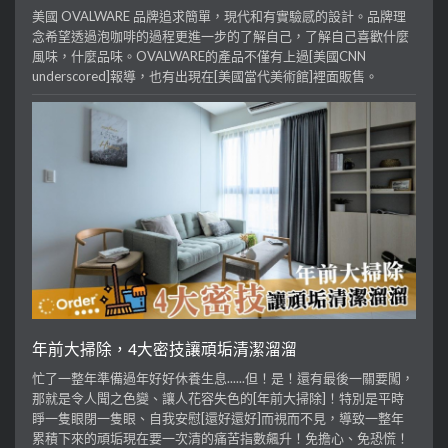
美國 OVALWARE 品牌追求簡單，現代和有實驗感的設計。品牌理
念希望透過泡咖啡的過程更進一步的了解自己，了解自己喜歡什麼
風味，什麼品味。OVALWARE的產品不僅有上過[美國CNN
underscored]報導，也有出現在[美國當代美術館]裡面販售。
年前大掃除，4大密技讓頑垢清潔溜溜
忙了一整年準備過年好好休養生息......但！是！還有最後一關要闖，
那就是令人聞之色變、讓人花容失色的[年前大掃除]！特別是平時
睜一隻眼閉一隻眼、自我安慰[還好還好]而視而不見，導致一整年
累積下來的頑垢現在要一次清的痛苦指數飆升！免擔心、免恐慌！