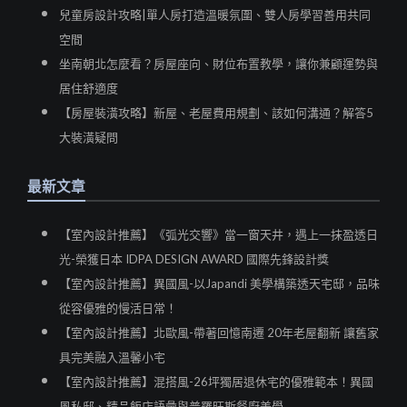
兒童房設計攻略|單人房打造溫暖氛圍、雙人房學習善用共同
空間
坐南朝北怎麼看？房屋座向、財位布置教學，讓你兼顧運勢與
居住舒適度
【房屋裝潢攻略】新屋、老屋費用規劃、該如何溝通？解答5
大裝潢疑問
最新文章
【室內設計推薦】《弧光交響》當一窗天井，遇上一抹盈透日
光-榮獲日本 IDPA DESIGN AWARD 國際先鋒設計獎
【室內設計推薦】異國風-以Japandi 美學構築透天宅邸，品味
從容優雅的慢活日常！
【室內設計推薦】北歐風-帶著回憶南遷 20年老屋翻新 讓舊家
具完美融入溫馨小宅
【室內設計推薦】混搭風-26坪獨居退休宅的優雅範本！異國
風私邸、精品飯店語彙與普羅旺斯餐廚美學