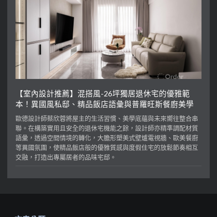
【室內設計推薦】混搭風-26坪獨居退休宅的優雅範
本！異國風私邸、精品飯店語彙與普羅旺斯餐廚美學
歐德設計師蔡欣蓉將屋主的生活習慣、美學底蘊與未來嚮往整合串
聯。在構築實用且安全的退休宅機能之餘，設計師亦精準調配材質
語彙，透過空間情境的轉化，大膽形塑美式壁爐電視牆、歐美餐廚
等異國氛圍，使精品飯店般的優雅質感與度假住宅的放鬆節奏相互
交融，打造出專屬居者的品味宅邸。