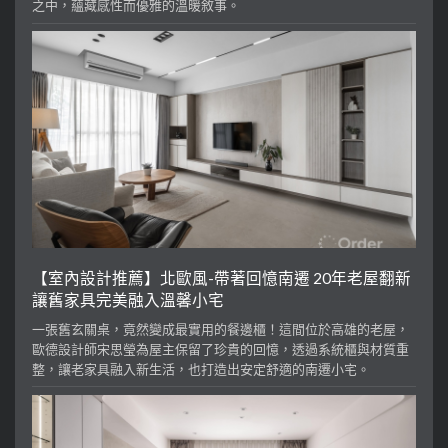
之中，蘊藏感性而優雅的溫暖敘事。
【室內設計推薦】北歐風-帶著回憶南遷 20年老屋翻新
讓舊家具完美融入溫馨小宅
一張舊玄關桌，竟然變成最實用的餐邊櫃！這間位於高雄的老屋，
歐德設計師宋思瑩為屋主保留了珍貴的回憶，透過系統櫃與材質重
整，讓老家具融入新生活，也打造出安定舒適的南遷小宅。