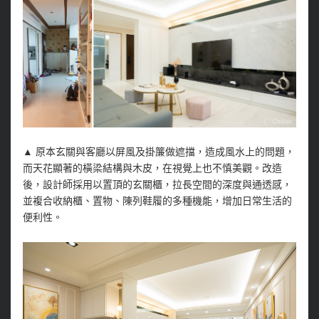
▲ 原本玄關與客廳以屏風及掛簾做遮擋，造成風水上的問題，
而天花顯著的橫梁結構與木皮，在視覺上也不慎美觀。改造
後，設計師採用以置頂的玄關櫃，拉長空間的深度與通透感，
並複合收納櫃、置物、陳列鞋履的多種機能，增加日常生活的
便利性。