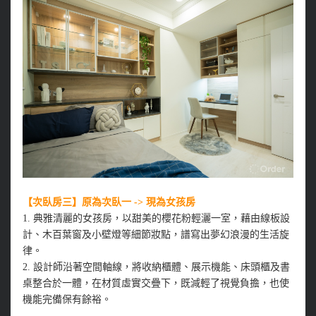
【次臥房三】原為次臥一 -> 現為女孩房
1. 典雅清麗的女孩房，以甜美的櫻花粉輕灑一室，藉由線板設
計、木百葉窗及小壁燈等細節妝點，譜寫出夢幻浪漫的生活旋
律。
2. 設計師沿著空間軸線，將收納櫃體、展示機能、床頭櫃及書
桌整合於一體，在材質虛實交疊下，既減輕了視覺負擔，也使
機能完備保有餘裕。