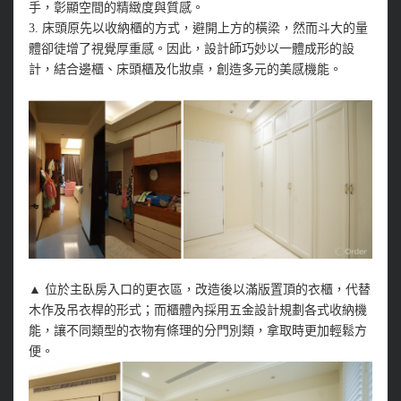
手，彰顯空間的精緻度與質感。
3. 床頭原先以收納櫃的方式，避開上方的橫梁，然而斗大的量
體卻徒增了視覺厚重感。因此，設計師巧妙以一體成形的設
計，結合邊櫃、床頭櫃及化妝桌，創造多元的美感機能。
▲ 位於主臥房入口的更衣區，改造後以滿版置頂的衣櫃，代替
木作及吊衣桿的形式；而櫃體內採用五金設計規劃各式收納機
能，讓不同類型的衣物有條理的分門別類，拿取時更加輕鬆方
便。