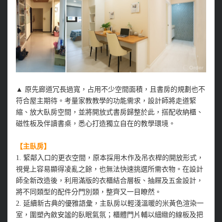
▲
原先廊道冗長過寬，占用不少空間面積，且書房的規劃也不
符合屋主期待。考量家教教學的功能需求，設計師將走道緊
縮、放大臥房空間，並將開放式書房歸整於此，搭配收納櫃、
磁性板及伴讀書桌，悉心打造獨立自在的教學環境。
【主臥房】
1. 緊鄰入口的更衣空間，原本採用木作及吊衣桿的開放形式，
視覺上容易顯得凌亂之餘，也無法快速挑選所需衣物。在設計
師全新改造後，利用滿版的衣櫃結合層板、抽屜及五金設計，
將不同類型的配件分門別類，整齊又一目瞭然。
2. 延續新古典的優雅語彙，主臥房以輕淺溫暖的米黃色渲染一
室，圍塑內斂安謐的臥眠氣氛；櫃體門片輔以細緻的線板及把