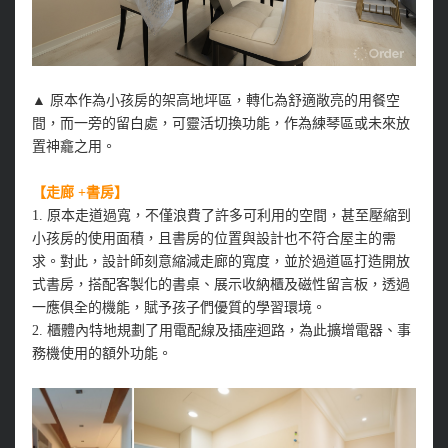
▲
原本作為小孩房的架高地坪區，轉化為舒適敞亮的用餐空
間，而一旁的留白處，可靈活切換功能，作為練琴區或未來放
置神龕之用。
【走廊 +書房】
1. 原本走道過寬，不僅浪費了許多可利用的空間，甚至壓縮到
小孩房的使用面積，且書房的位置與設計也不符合屋主的需
求。對此，設計師刻意縮減走廊的寬度，並於過道區打造開放
式書房，搭配客製化的書桌、展示收納櫃及磁性留言板，透過
一應俱全的機能，賦予孩子們優質的學習環境。
2. 櫃體內特地規劃了用電配線及插座迴路，為此擴增電器、事
務機使用的額外功能。