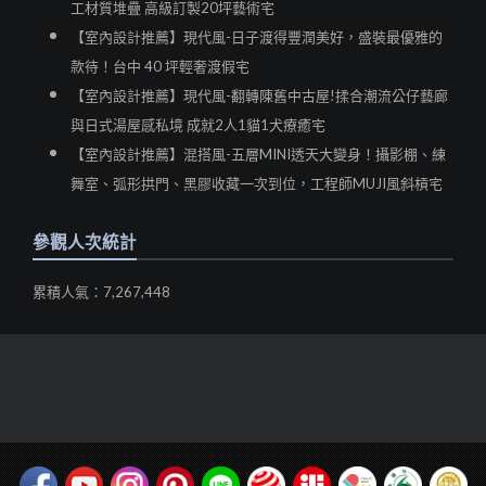
工材質堆疊 高級訂製20坪藝術宅
【室內設計推薦】現代風-日子渡得豐潤美好，盛裝最優雅的
款待！台中 40 坪輕奢渡假宅
【室內設計推薦】現代風-翻轉陳舊中古屋!揉合潮流公仔藝廊
與日式湯屋感私境 成就2人1貓1犬療癒宅
【室內設計推薦】混搭風-五層MINI透天大變身！攝影棚、練
舞室、弧形拱門、黑膠收藏一次到位，工程師MUJI風斜槓宅
參觀人次統計
累積人氣：7,267,448