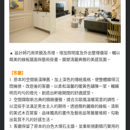
▲
設計師巧用茶鏡及吊燈，增加照明度及外出整理儀容，輔以
精美的線板牆面與藝術掛畫，圍塑清麗典雅的美感氛圍。
【客廳】
1. 原本的空間裝潢陳舊，加上深色的傳統風格，使整體顯得沉
悶擁擠。改造後的客廳，以柔和溫馨的暖黃色鋪陳一室，輔藉
明亮均勻的燈光，創造出軒敞開闊的舒適感受。
2. 空間擷取新古典的精緻優雅，揉合北歐風溫暖寫意的調性，
以混搭手法滿足男女主人的期待。透過簡約麗緻的線板、清新
的美式木百葉窗、品味獨具的畫作及藝術品等層層堆砌，勾勒
出氣質不凡的好感生活。
3. 客廳保留了原本的白色大理石主牆，並重新規劃精巧實用的