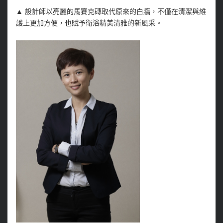
▲
設計師以亮麗的馬賽克磚取代原來的白牆，不僅在清潔與維
護上更加方便，也賦予衛浴精美清雅的新風采。