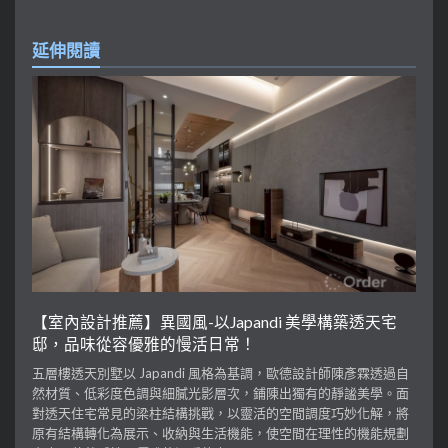
延伸閱讀
【室內設計推薦】異國風-以Japandi 美學構築透天宅
邸，品味從容優雅的慢活日常！
五層樓透天別墅以 Japandi 風格為基調，歐德設計師陳彥霖透過自
然材質、低彩度色調與細膩光影層次，鋪陳出獨有的靜謐美學。面
對透天住宅常見的梁柱結構挑戰，以靈活的空間調度巧妙化解，將
原有結構轉化為展示、收納與生活機能，使空間在理性的機能規劃