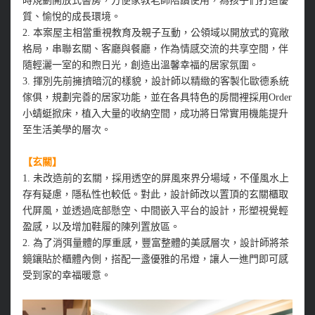
時規劃開放式書房，方便家教老師陪讀使用，為孩子們打造優
質、愉悅的成長環境。
2. 本案屋主相當重視教育及親子互動，公領域以開放式的寬敞
格局，串聯玄關、客廳與餐廳，作為情感交流的共享空間，伴
隨輕灑一室的和煦日光，創造出溫馨幸福的居家氛圍。
3. 揮別先前擁擠暗沉的樣貌，設計師以精緻的客製化歐德系統
傢俱，規劃完善的居家功能，並在各具特色的房間裡採用Order
小蜻蜓掀床，植入大量的收納空間，成功將日常實用機能提升
至生活美學的層次。
【玄關】
1. 未改造前的玄關，採用透空的屏風來界分場域，不僅風水上
存有疑慮，隱私性也較低。對此，設計師改以置頂的玄關櫃取
代屏風，並透過底部懸空、中間嵌入平台的設計，形塑視覺輕
盈感，以及增加鞋履的陳列置放區。
2. 為了消弭量體的厚重感，豐富整體的美感層次，設計師將茶
鏡鑲貼於櫃體內側，搭配一盞優雅的吊燈，讓人一進門即可感
受到家的幸福暖意。