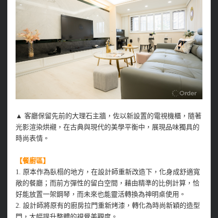
▲ 客廳保留先前的大理石主牆，佐以新設置的電視機櫃，隨著
光影渲染烘襯，在古典與現代的美學平衡中，展現品味獨具的
時尚表情。
【餐廚區】
1. 原本作為臥榻的地方，在設計師重新改造下，化身成舒適寬
敞的餐廳；而前方彈性的留白空間，藉由精準的比例計算，恰
好能放置一架鋼琴，而未來也能靈活轉換為神明桌使用。
2. 設計師將原有的廚房拉門重新烤漆，轉化為時尚新穎的造型
門，大幅提升整體的視覺美觀度。