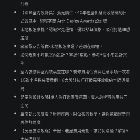
計獎
【國際室內設計獎】弧光續生，40年老屋化身高收納簡約日
式質感宅 - 榮獲芬蘭 Arch Design Awards 設計獎
木地板怎麼挑？認識常見種類、優缺點與價格，順利打造理想
居所
豬豬隊友告訴你-木地板怎麼選？差別在哪裡？
如何規劃小坪數室內設計？掌握4重點、參考5個小宅設計案
例
室內裝修與室內裝潢差在哪？裝修費用估算與注意事項一次看
10款小坪數裝潢案例，6大設計技巧打造高坪效收納空間與格
局
兒童房設計攻略|單人房打造溫暖氛圍、雙人房學習善用共同
空間
坐南朝北怎麼看？房屋座向、財位布置教學，讓你兼顧運勢與
居住舒適度
【房屋裝潢攻略】新屋、老屋費用規劃、該如何溝通？解答5
大裝潢疑問