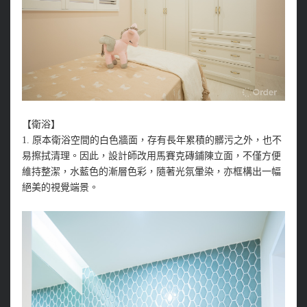
【衛浴】
1. 原本衛浴空間的白色牆面，存有長年累積的髒污之外，也不
易擦拭清理。因此，設計師改用馬賽克磚鋪陳立面，不僅方便
維持整潔，水藍色的漸層色彩，隨著光氛暈染，亦框構出一幅
絕美的視覺端景。