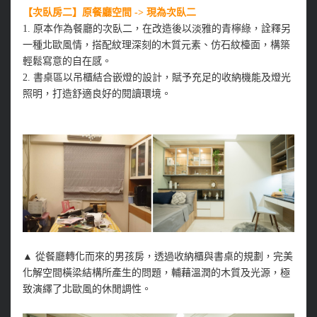
【次臥房二】原餐廳空間 -> 現為次臥二
1. 原本作為餐廳的次臥二，在改造後以淡雅的青檸綠，詮釋另
一種北歐風情，搭配紋理深刻的木質元素、仿石紋檯面，構築
輕鬆寫意的自在感。
2. 書桌區以吊櫃結合嵌燈的設計，賦予充足的收納機能及燈光
照明，打造舒適良好的閱讀環境。
▲
從餐廳轉化而來的男孩房，透過收納櫃與書桌的規劃，完美
化解空間橫梁結構所產生的問題，輔藉溫潤的木質及光源，極
致演繹了北歐風的休閒調性。