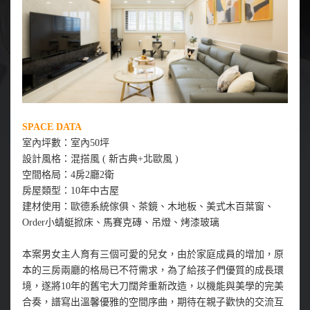
SPACE DATA
室內坪數：室內50坪
設計風格：混搭風 ( 新古典+北歐風 )
空間格局：4房2廳2衛
房屋類型：10年中古屋
建材使用：歐德系統傢俱、茶鏡、木地板、美式木百葉窗、
Order小蜻蜓掀床、馬賽克磚、吊燈、烤漆玻璃
本案男女主人育有三個可愛的兒女，由於家庭成員的增加，原
本的三房兩廳的格局已不符需求，為了給孩子們優質的成長環
境，遂將10年的舊宅大刀闊斧重新改造，以機能與美學的完美
合奏，譜寫出溫馨優雅的空間序曲，期待在親子歡快的交流互