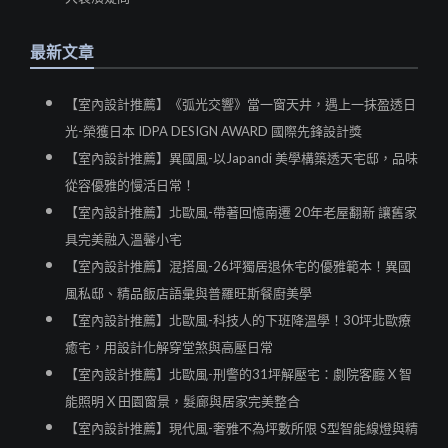
最新文章
【室內設計推薦】《弧光交響》當一窗天井，遇上一抹盈透日
光-榮獲日本 IDPA DESIGN AWARD 國際先鋒設計獎
【室內設計推薦】異國風-以Japandi 美學構築透天宅邸，品味
從容優雅的慢活日常！
【室內設計推薦】北歐風-帶著回憶南遷 20年老屋翻新 讓舊家
具完美融入溫馨小宅
【室內設計推薦】混搭風-26坪獨居退休宅的優雅範本！異國
風私邸、精品飯店語彙與普羅旺斯餐廚美學
【室內設計推薦】北歐風-科技人的下班降溫學！30坪北歐療
癒宅，用設計化解穿堂煞與高壓日常
【室內設計推薦】北歐風-刑警的31坪解壓宅：劇院客廳 X 智
能照明 X 田園窗景，髮廊與居家完美整合
【室內設計推薦】現代風-奢雅不為坪數所限 S型智能線燈與精