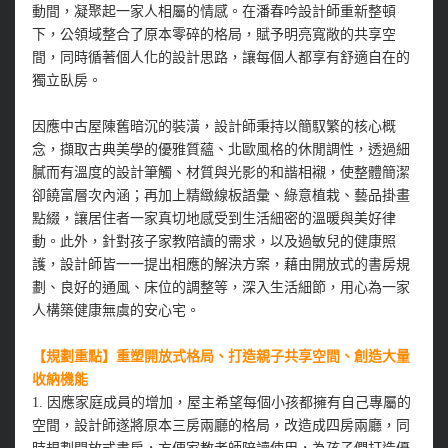
動間，凝聚起一家人相屬的情感。在潘春吟設計師重新整頓
下，公領域整合了原本零碎的格局，賦予明亮寬敞的共享空
間，同時循著個人化的設計思路，讓每個人都享有舒適自在的
獨立臥房。
因應中古屋陳舊暗沉的裝潢，設計師秉持以簡馭繁的核心概
念，擷取古典美學的優雅質蘊、北歐風格的休閒調性，透過細
膩而有溫度的設計筆觸、材質與光影的和諧相襯，使整體簡潔
卻饒富層次內涵；再加上精緻線板語彙、綠意植栽、藝品掛畫
點綴，讓居住者一家真切地感受到生活細密的溫暖與美好律
動。此外，針對孩子家教陪讀的需求，以及過敏兒的健康照
護，設計師皆一一提出相應的解決方案，藉由開放式的書房規
劃、良好的通風、床位的調整等，深入生活細節，用心為一家
人構築健康無虞的安心宅。
【規劃重點】重塑開放式格局、打造親子共享空間、創造大量
收納機能
1. 因應家庭成員的增加，屋主希望每個小孩都擁有自己專屬的
空間，設計師遂將原本三房兩廳的格局，改造成四房兩廳，同