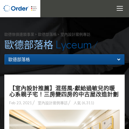
Toggle
navigati
搜尋
歐德傢俱連鎖事業
歐德部落格
室內設計案例專訪
Lyceum
歐德部落格
歐德部落格
【室內設計推薦】混搭風-獻給過敏兒的暖
心系親子宅！三房變四房的中古屋改造計劃
Feb 23, 2021
室內設計案例專訪
人氣 (6,311)