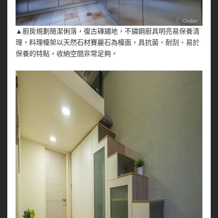
▲廚房規劃簡潔俐落，復古磚鋪地，不鏽鋼廚具明亮易保養清
理，料理檯架以天然石材賽麗石為檯面，具抗菌、耐刮、易於
保養的特點，收納空間非常足夠。