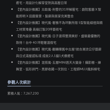
癒宅，用設計化解穿堂煞與高壓日常
【室內設計推薦】北歐風-刑警的31坪解壓宅：劇院客廳 X 智
能照明 X 田園窗景，髮廊與居家完美整合
【室內設計推薦】現代風-奢雅不為坪數所限 S型智能線燈與精
工材質堆疊 高級訂製20坪藝術宅
【室內設計推薦】現代風-日子渡得豐潤美好，盛裝最優雅的
款待！台中 40 坪輕奢渡假宅
【室內設計推薦】現代風-翻轉陳舊中古屋!揉合潮流公仔藝廊
與日式湯屋感私境 成就2人1貓1犬療癒宅
【室內設計推薦】混搭風-五層MINI透天大變身！攝影棚、練
舞室、弧形拱門、黑膠收藏一次到位，工程師MUJI風斜槓宅
參觀人次統計
累積人氣：7,267,230