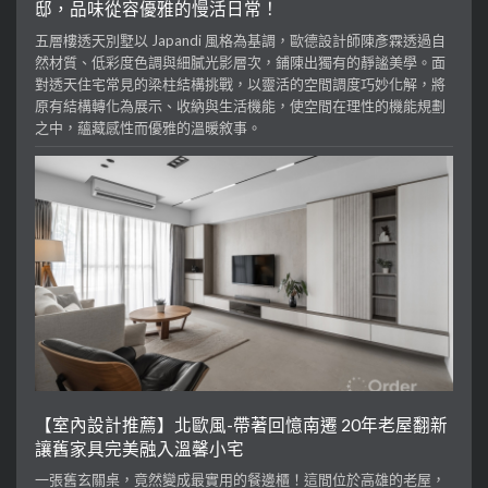
邸，品味從容優雅的慢活日常！
五層樓透天別墅以 Japandi 風格為基調，歐德設計師陳彥霖透過自
然材質、低彩度色調與細膩光影層次，鋪陳出獨有的靜謐美學。面
對透天住宅常見的梁柱結構挑戰，以靈活的空間調度巧妙化解，將
原有結構轉化為展示、收納與生活機能，使空間在理性的機能規劃
之中，蘊藏感性而優雅的溫暖敘事。
【室內設計推薦】北歐風-帶著回憶南遷 20年老屋翻新
讓舊家具完美融入溫馨小宅
一張舊玄關桌，竟然變成最實用的餐邊櫃！這間位於高雄的老屋，