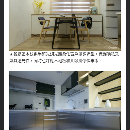
▲餐廳區木紋系半遮光調光簾柔化窗戶單調造型，保護隱私又
兼具透光性，同時也呼應木地板和北歐風傢俱丰采。