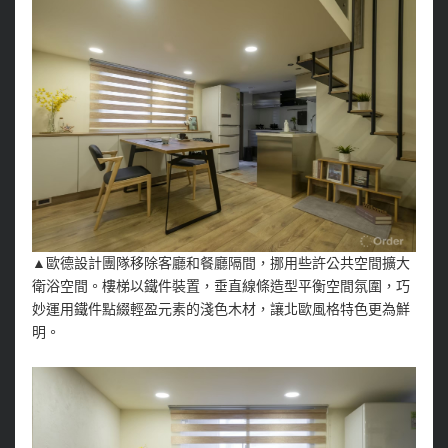
▲歐德設計團隊移除客廳和餐廳隔間，挪用些許公共空間擴大
衛浴空間。樓梯以鐵件裝置，垂直線條造型平衡空間氛圍，巧
妙運用鐵件點綴輕盈元素的淺色木材，讓北歐風格特色更為鮮
明。