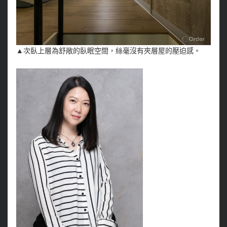
▲次臥上層為舒敞的臥眠空間，絲毫沒有夾層屋的壓迫感。