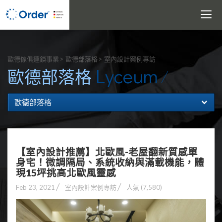
Toggle
navigati
搜尋
歐德傢俱連鎖事業
歐德部落格
室內設計案例專訪
Lyceum
歐德部落格
歐德部落格
【室內設計推薦】北歐風-老屋翻新質感單
身宅！微調隔局、系統收納與滿載機能，體
現15坪挑高北歐風靈感
Feb 23, 2021
室內設計案例專訪
人氣 (7,580)