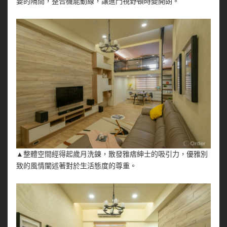
要的隔間，整合機能動線，讓進門視野頓時變開朗。
▲整體空間經得起歲月洗鍊，散發雅痞紳士的吸引力，優雅別
致的風情闡述著對於生活態度的尊重。