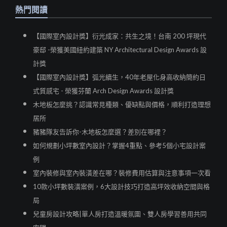
熱門閱讀
【國際室內設計獎】衍光成家：共生之境！台南 200 坪現代
豪邸 -榮獲美國紐約建築 NY Architectural Design Awards 設
計獎
【國際室內設計獎】弧光續生，40年老屋化身高收納簡約日
式質感宅 - 榮獲芬蘭 Arch Design Awards 設計獎
木地板怎麼挑？認識常見種類、優缺點與價格，順利打造理想
居所
豬豬隊友告訴你-木地板怎麼選？差別在哪裡？
如何規劃小坪數室內設計？掌握4重點、參考5個小宅設計案
例
室內裝修與室內裝潢差在哪？裝修費用估算與注意事項一次看
10款小坪數裝潢案例，6大設計技巧打造高坪效收納空間與格
局
兒童房設計攻略|單人房打造溫暖氛圍、雙人房學習善用共同