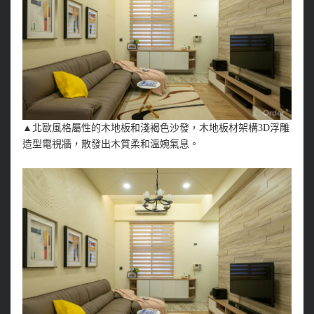
▲北歐風格屬性的木地板和淺褐色沙發，木地板材架構3D浮雕
造型電視牆，散發出木質柔和溫婉氣息。