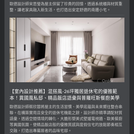
歐德設計師宋思瑩為屋主保留了珍貴的回憶，透過系統櫃與材質重
整，讓老家具融入新生活，也打造出安定舒適的南遷小宅。
【室內設計推薦】混搭風-26坪獨居退休宅的優雅範
本！異國風私邸、精品飯店語彙與普羅旺斯餐廚美學
歐德設計師蔡欣蓉將屋主的生活習慣、美學底蘊與未來嚮往整合串
聯。在構築實用且安全的退休宅機能之餘，設計師亦精準調配材質
語彙，透過空間情境的轉化，大膽形塑美式壁爐電視牆、歐美餐廚
等異國氛圍，使精品飯店般的優雅質感與度假住宅的放鬆節奏相互
交融，打造出專屬居者的品味宅邸。