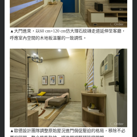
▲大門進來，以60 cm×120 cm仿大理石紋磚走道延伸至客廳，
呼應室內空間的木地板溫馨的一致調性。
▲歐德設計團隊調整原始屋況進門侷促壓迫的格局，移除不必