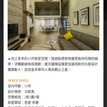
▲完工多年的15坪居家空間，透過歐德傢俱優質板材的簡約線
條、流暢動線格局規劃，歲月鋪陳延展更加讓清新的北歐設計
優雅動人，這就是本案叫人嘆為觀止之處。
SPACE DATA
室內坪數：15坪
設計風格：北歐風
空間格局：2房2廳2衛
房屋類型：老屋 夾層