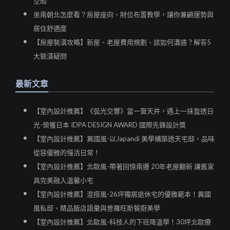
空間
坐南朝北怎麼看？房屋座向、財位布置教學，讓你兼顧運勢與
居住舒適度
【房屋裝潢攻略】新屋、老屋費用規劃、該如何溝通？解答5
大裝潢疑問
最新文章
【室內設計推薦】《弧光交響》當一窗天井，遇上一抹盈透日
光-榮獲日本 IDPA DESIGN AWARD 國際先鋒設計獎
【室內設計推薦】異國風-以Japandi 美學構築透天宅邸，品味
從容優雅的慢活日常！
【室內設計推薦】北歐風-帶著回憶南遷 20年老屋翻新 讓舊家
具完美融入溫馨小宅
【室內設計推薦】混搭風-26坪獨居退休宅的優雅範本！異國
風私邸、精品飯店語彙與普羅旺斯餐廚美學
【室內設計推薦】北歐風-科技人的下班降溫學！30坪北歐療