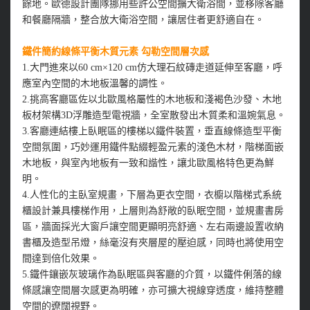
餘地。歐德設計團隊挪用些許公空間擴大衛浴間，並移除客廳
和餐廳隔牆，整合放大衛浴空間，讓居住者更舒適自在。
鐵件簡約線條平衡木質元素 勾勒空間層次感
1.大門進來以60 cm×120 cm仿大理石紋磚走道延伸至客廳，呼
應室內空間的木地板溫馨的調性。
2.挑高客廳區佐以北歐風格屬性的木地板和淺褐色沙發、木地
板材架構3D浮雕造型電視牆，全室散發出木質柔和溫婉氣息。
3.客廳連結樓上臥眠區的樓梯以鐵件裝置，垂直線條造型平衡
空間氛圍，巧妙運用鐵件點綴輕盈元素的淺色木材，階梯面嵌
木地板，與室內地板有一致和諧性，讓北歐風格特色更為鮮
明。
4.人性化的主臥室規畫，下層為更衣空間，衣櫥以階梯式系統
櫃設計兼具樓梯作用，上層則為舒敞的臥眠空間，並規畫書房
區，牆面採光大窗戶讓空間更顯明亮舒適、左右兩邊設置收納
書櫃及造型吊燈，絲毫沒有夾層屋的壓迫感，同時也將使用空
間達到倍化效果。
5.鐵件鑲嵌灰玻璃作為臥眠區與客廳的介質，以鐵件俐落的線
條感讓空間層次感更為明確，亦可擴大視線穿透度，維持整體
空間的遼闊視野。