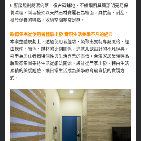
6.廚房規劃簡潔俐落，復古磚鋪地，不鏽鋼廚具簡潔明亮易保
養清理，料理檯架以天然石材賽麗石為檯面，具抗菌、耐刮、
易於保養的特點，收納空間非常足夠。
歐德集團從使用者體驗出發 實現生活美學不凡的經典
本案整體規劃上，透過使用者經驗，凝聚出獨特專屬風格，經
由軟件、顏色、媒材的比例關係，造就北歐設計的不凡經典，
引申為居住者獨特個性與生活喜樂的表情。台灣家居業領導品
牌歐德集團秉持生活從想法開始、設計從居家出發，藉由生活
累積的美感經驗，讓日常生活成為美學教育最直接的實踐方
式。