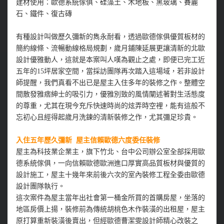
建材使用：歐德系統傢俱、硅藻土、木地板、黑玻璃、賽麗
石、鐵件、復古磚
有種設計叫做歷久彌新的雋永耐看，透過歐德傢俱優質板材的
簡約線條、流暢動線格局規劃，歲月鋪陳延展更讓清新的北歐
設計優雅動人，這就是本案叫人嘆為觀止之處，即便已完工近
五年的15坪居家空間，當採訪團隊再次踏入這場域，若非設計
師提醒，我們真看不出已是屋主入住多年的裝修之作。整體空
間散發雅痞紳士的吸引力，優雅別致的風情闡述著對生活態度
的尊重，尤其在現今充斥快速時尚的炫弄時空裡，能有這般不
忘初心且經得起歲月洗鍊的清新裝修之作，尤其彌足珍貴。
入住五年歷久彌新 屋主信賴歐德六度委任裝修
屋主為科技業企業主，旗下竹北、台中公司辦公室全部採用歐
德系統傢俱，一向信賴歐德歐洲進口厚實高品質板材與優質的
設計施工，屋主十幾年來前後六次的室內裝修工程全委由歐德
設計團隊執行。
這次案件為屋主當年出社會第一桶金所買的首購房屋，坐落的
地區房價上揚，裝修前為傳統胡桃色木作裝潢的出租屋，屋主
原打算重新裝潢後賣出，但經歐德曹潔雯設計師精心改裝之