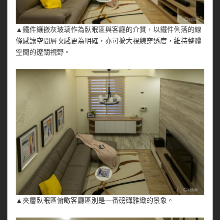
▲鐵件鑲嵌灰玻璃作為臥眠區與客廳的介質，以鐵件俐落的線
條感讓空間層次感更為明確，亦可擴大視線穿透度，維持整體
空間的遼闊視野。
▲夾層臥眠區俯瞰客廳區別是一番磅礡雅緻的景象。