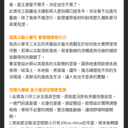
後，屋主便愛不釋手，決定自住不賣了。
此案完工距離這次攝影師入屋拍攝已經多年，完全看不出歲月
鑿痕，除了風格不褪流行，歐德優質板材的耐用歷久彌新更可
真實見證。
挑高北歐小豪宅 散發雅痞吸引力
挑高小豪宅三米五的夾層設計最大挑戰在於如何放大實際使用
坪數，若導以北歐清新風格，居家動線的流暢度與光線的鋪排
就顯得特別關鍵了。
曹潔雯設計師以其擅長的北歐簡約意象，圓熟地運用歐德系統
傢俱、硅藻土、木地板、黑玻璃、鐵件、復古磚營造不同的生
活場域，其鮮活的風格及手法，讓人有出乎意表的驚豔。
空間大挪移 放大衛浴空間更宜居
1.此案為15坪三米五挑高空間，原始屋況即有夾層但像迷宮，
一進門前面是牆，左邊也是牆，侷促壓迫。歐德設計團隊調整
格局，移除不必要的隔間，整合機能動線，讓視野頓時變開
朗。
2.原始屋況衛浴空間狹小只有200cm×80cm的平面，根本無轉圜