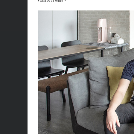
推敲美好輪廓。