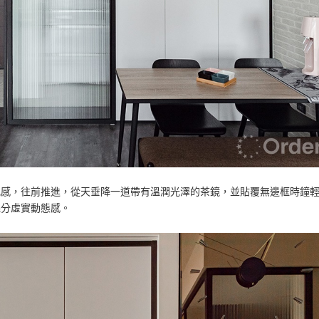
亂感，往前推進，從天垂降一道帶有溫潤光澤的茶鏡，並貼覆無邊框時鐘
幾分虛實動態感。