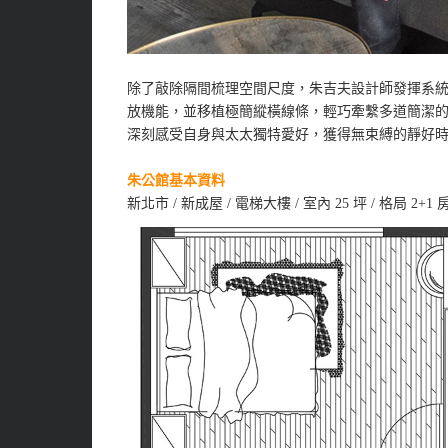
除了敲除隔間梳理空間尺度，朱吉夫設計師發揮系
放機能，並移植極簡縱橫線條，輕巧牽繫多道簡潔
深刻感受自身與太太獨特愛好，獲得無束縛的靜好
朱公館基本資料
新北市 / 新成屋 / 電梯大樓 / 室內 25 坪 / 格局 2+1 房