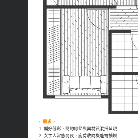
< 需求 >
1. 偏好低彩、簡約線條與異材質混搭呈現
2. 女主人常態開伙，廚房收納機能需擴增