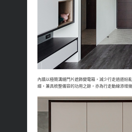
內牆以極簡溝縫門片遮飾變電箱，減少行走過道紛
綴，兼具梳整儀容的功用之餘，亦為行走動線添增