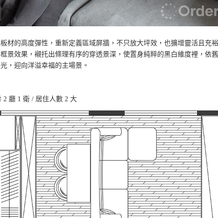
統板材的高度彈性，重新定義區域屏牆，不只放大坪效，也擴增靈活且充
的框景效果，襯托出條理有序的穿透景深，使置身純粹的黑白維度裡，依
時光，迎向洋溢幸福的主場景。
 2 廳 1 衛 / 居住人數 2 大