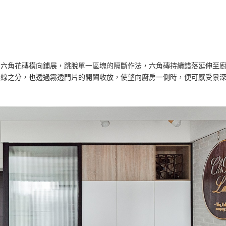
白六角花磚橫向鋪展，跳脫單一區塊的隔斷作法，六角磚持續錯落延伸至
界線之分，也透過霧透門片的開闔收放，使望向廚房一側時，便可感受景