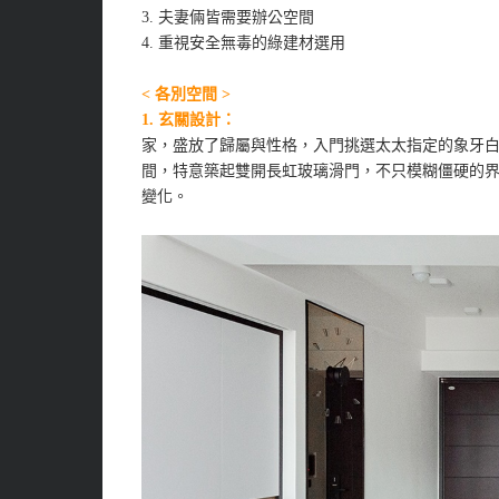
3. 夫妻倆皆需要辦公空間
4. 重視安全無毒的綠建材選用
< 各別空間 >
1.
玄關設計：
家，盛放了歸屬與性格，入門挑選太太指定的象牙
間，特意築起雙開長虹玻璃滑門，不只模糊僵硬的
變化。