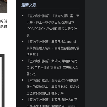
最新文章
【室內設計推薦】《弧光交響》當一窗
裕的儲
天井，遇上一抹盈透日光-榮獲日本
舊能夠
IDPA DESIGN AWARD 國際先鋒設計
獎
【室內設計推薦】異國風-以Japandi
美學構築透天宅邸，品味從容優雅的慢
活日常！
【室內設計推薦】北歐風-帶著回憶南
遷 20年老屋翻新 讓舊家具完美融入溫
馨小宅
【室內設計推薦】混搭風-26坪獨居退
休宅的優雅範本！異國風私邸、精品飯
店語彙與普羅旺斯餐廚美學
【室內設計推薦】北歐風-科技人的下
班降溫學！30坪北歐療癒宅，用設計