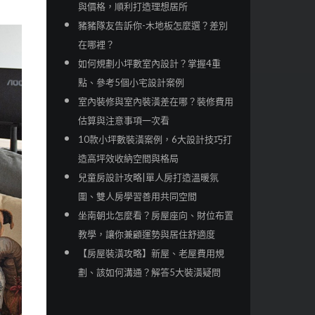
與價格，順利打造理想居所
豬豬隊友告訴你-木地板怎麼選？差別
在哪裡？
如何規劃小坪數室內設計？掌握4重
點、參考5個小宅設計案例
室內裝修與室內裝潢差在哪？裝修費用
估算與注意事項一次看
10款小坪數裝潢案例，6大設計技巧打
造高坪效收納空間與格局
兒童房設計攻略|單人房打造溫暖氛
圍、雙人房學習善用共同空間
坐南朝北怎麼看？房屋座向、財位布置
教學，讓你兼顧運勢與居住舒適度
【房屋裝潢攻略】新屋、老屋費用規
劃、該如何溝通？解答5大裝潢疑問