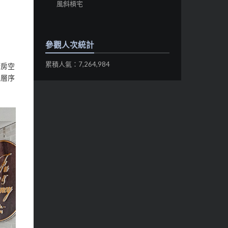
風斜槓宅
參觀人次統計
累積人氣：7,264,984
廚房空
深層序