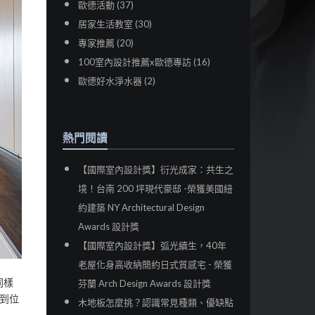
歐德活動 (37)
居家生活教室 (30)
專家推薦 (20)
100室內設計推薦x歐德專訪 (16)
歐德好水淨水器 (2)
熱門閱讀
【國際室內設計獎】衍光成家：共生之
境！台南 200 坪現代豪邸 -榮獲美國紐
約建築 NY Architectural Design
Awards 設計獎
【國際室內設計獎】弧光續生，40年
老屋化身高收納簡約日式質感宅 - 榮獲
同樣
芬蘭 Arch Design Awards 設計獎
到位
木地板怎麼挑？認識常見種類、優缺點