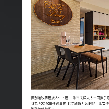
揮別遊牧租屋族人生，屋主 朱吉夫與太太ㄧ同攜手
身為 歐德傢俱連鎖事業 的規劃設計師的他，此次