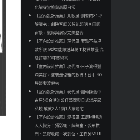
化解穿堂煞與高壓日常
【室內設計推薦】北歐風-刑警的31坪
解壓宅：劇院客廳 X 智能照明 X 田園
窗景，髮廊與居家完美整合
【室內設計推薦】現代風-奢雅不為坪
數所限 S型智能線燈與精工材質堆疊 高
級訂製20坪藝術宅
【室內設計推薦】現代風-日子渡得豐
潤美好，盛裝最優雅的款待！台中 40
坪輕奢渡假宅
【室內設計推薦】現代風-翻轉陳舊中
古屋!揉合潮流公仔藝廊與日式湯屋感
私境 成就2人1貓1犬療癒宅
【室內設計推薦】混搭風-五層MINI透
天大變身！攝影棚、練舞室、弧形拱
門、黑膠收藏一次到位，工程師MUJI