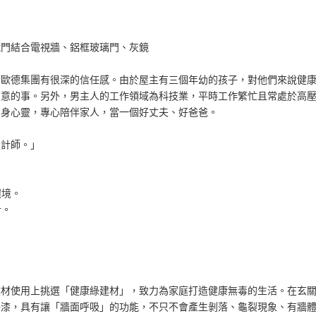
藏門結合電視牆、鋁框玻璃門、灰鏡
於歐德集團有很深的信任感。由於屋主有三個年幼的孩子，對他們來說健
在意的事。另外，男主人的工作領域為科技業，平時工作繁忙且常處於高
鬆身心靈，專心陪伴家人，當一個好丈夫、好爸爸。
設計師。」
環境。
計。
建材使用上挑選「健康綠建材」，致力為家庭打造健康無毒的生活。在玄
保漆，具有讓「牆面呼吸」的功能，不只不會產生剝落、龜裂現象、有牆