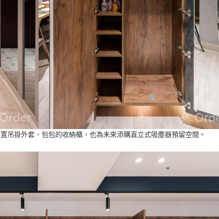
設置吊掛外套、包包的收納櫃，也為未來添購直立式吸塵器預留空間。