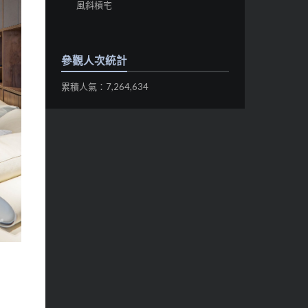
風斜槓宅
參觀人次統計
累積人氣：7,264,634