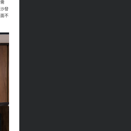
的需
是沙發
整面不