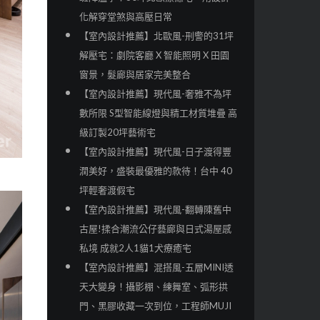
化解穿堂煞與高壓日常
【室內設計推薦】北歐風-刑警的31坪
解壓宅：劇院客廳 X 智能照明 X 田園
窗景，髮廊與居家完美整合
【室內設計推薦】現代風-奢雅不為坪
數所限 S型智能線燈與精工材質堆疊 高
級訂製20坪藝術宅
【室內設計推薦】現代風-日子渡得豐
潤美好，盛裝最優雅的款待！台中 40
坪輕奢渡假宅
【室內設計推薦】現代風-翻轉陳舊中
古屋!揉合潮流公仔藝廊與日式湯屋感
私境 成就2人1貓1犬療癒宅
【室內設計推薦】混搭風-五層MINI透
天大變身！攝影棚、練舞室、弧形拱
門、黑膠收藏一次到位，工程師MUJI