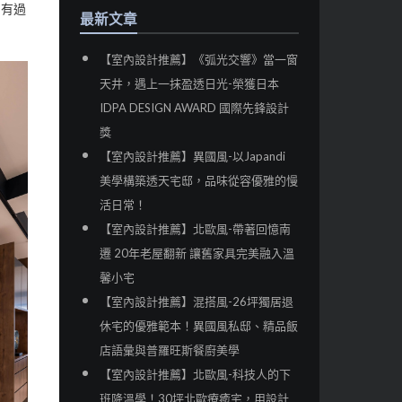
中有過
最新文章
【室內設計推薦】《弧光交響》當一窗
天井，遇上一抹盈透日光-榮獲日本
IDPA DESIGN AWARD 國際先鋒設計
獎
【室內設計推薦】異國風-以Japandi
美學構築透天宅邸，品味從容優雅的慢
活日常！
【室內設計推薦】北歐風-帶著回憶南
遷 20年老屋翻新 讓舊家具完美融入溫
馨小宅
【室內設計推薦】混搭風-26坪獨居退
休宅的優雅範本！異國風私邸、精品飯
店語彙與普羅旺斯餐廚美學
【室內設計推薦】北歐風-科技人的下
班降溫學！30坪北歐療癒宅，用設計