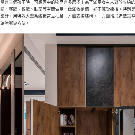
，當有三個孩子時，可想家中的物品有多麼多！為了滿足女主人對於收納
玄關、客廳、餐廳、臥室等空間做足、做滿收納櫃，卻不感受擁擠，特別
掛設計，用特殊大型系統板當立柱腳一方面支撐結構，一方面增加造型讓
，讓清潔更方便。