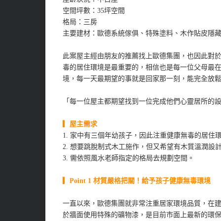
空間坪數：35坪空間
格局：三房
主要建材：歐德系統傢俱、特殊塗料、木作貼皮隱
此案屋主經由朋友的推薦找上歐德集團，也因此對
毒的居住環境是最重要的，相信也是每一位父母最
境，每一天最期望的事就是回家那一刻，能完全放
「每一位屋主都期望找到一位完成他們心靈居所的
▎屋主需求
1.
家中有三個年幼孩子，因此注重健康無毒的居住
2.
想要跳脫制式木工施作，但又希望有木質溫潤設
3.
需依照風水老師指定的格局去規劃空間。
▎Point 1 材質嚴格把關！給予孩子健康無毒環境
一直以來，歐德集團就非常注重居家環境品質，在
於牆面使用特殊的礦物漆，是目前市面上最新的環