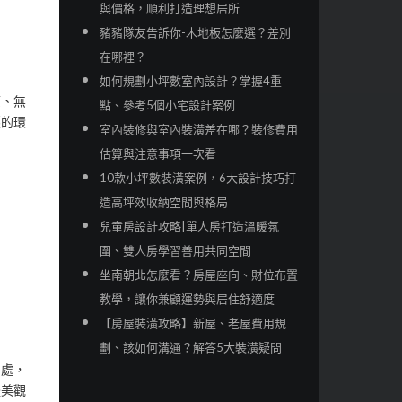
與價格，順利打造理想居所
豬豬隊友告訴你-木地板怎麼選？差別
在哪裡？
如何規劃小坪數室內設計？掌握4重
康、無
點、參考5個小宅設計案例
壓的環
室內裝修與室內裝潢差在哪？裝修費用
估算與注意事項一次看
10款小坪數裝潢案例，6大設計技巧打
造高坪效收納空間與格局
兒童房設計攻略|單人房打造溫暖氛
圍、雙人房學習善用共同空間
坐南朝北怎麼看？房屋座向、財位布置
教學，讓你兼顧運勢與居住舒適度
【房屋裝潢攻略】新屋、老屋費用規
劃、該如何溝通？解答5大裝潢疑問
關處，
體美觀