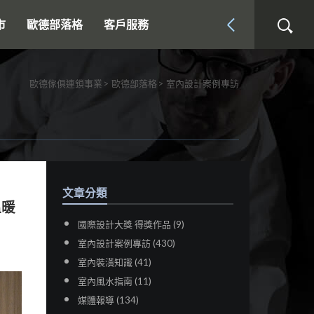
市
歐德部落格
客戶服務
歐德傢俱連鎖事業
歐德部落格
室內設計案例專訪
文章分類
溫暖
國際設計大獎 得獎作品 (9)
室內設計案例專訪 (430)
室內裝潢知識 (41)
室內風水指南 (11)
媒體報導 (134)