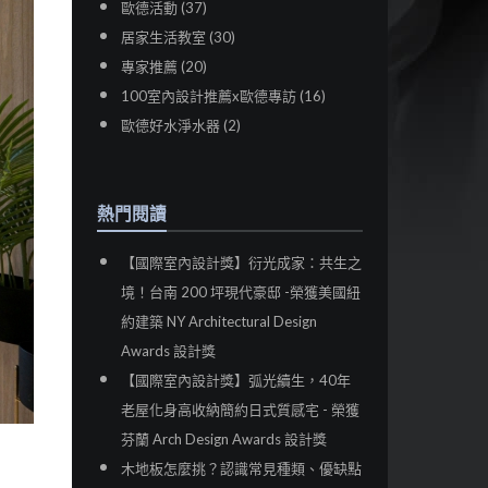
歐德活動 (37)
居家生活教室 (30)
專家推薦 (20)
100室內設計推薦x歐德專訪 (16)
歐德好水淨水器 (2)
熱門閱讀
【國際室內設計獎】衍光成家：共生之
境！台南 200 坪現代豪邸 -榮獲美國紐
約建築 NY Architectural Design
Awards 設計獎
【國際室內設計獎】弧光續生，40年
老屋化身高收納簡約日式質感宅 - 榮獲
芬蘭 Arch Design Awards 設計獎
木地板怎麼挑？認識常見種類、優缺點