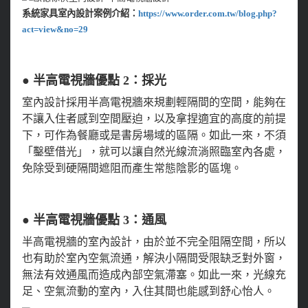
系統家具室內設計案例介紹：
https://www.order.com.tw/blog.php?
act=view&no=29
● 半高電視牆優點 2：採光
室內設計採用半高電視牆來規劃輕隔間的空間，能夠在
不讓入住者感到空間壓迫，以及拿捏適宜的高度的前提
下，可作為餐廳或是書房場域的區隔。如此一來，不須
「鑿壁借光」，就可以讓自然光線流淌照臨室內各處，
免除受到硬隔間遮阻而產生常態陰影的區塊。
● 半高電視牆優點 3：通風
半高電視牆的室內設計，由於並不完全阻隔空間，所以
也有助於室內空氣流通，解決小隔間受限缺乏對外窗，
無法有效通風而造成內部空氣滯塞。如此一來，光線充
足、空氣流動的室內，入住其間也能感到舒心怡人。