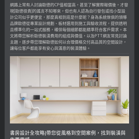
網路上常有人討論歐德的CP值相當高，甚至了解實際報價後，才發
現[歐德很貴]的謠言不知哪來，但也有人認為自行發包或找小型設
計公司似乎更便宜，那麼真相到底是什麼呢？身為系統傢俱的領導
品牌歐德從專業設計規劃、板材選用到施工與驗收流程，提供透明
且標準化的一站式服務，確保每個細節都能精準符合客戶需求。本
文將帶您解析歐德裝潢費用的組成與價值，以及PTT網友常見討論
主題，逐步帶您理解歐德如何以合理價格交付高品質的空間設計，
讓每位客戶都能享有安心與滿意的裝潢體驗。
書房設計全攻略|帶您從風格到空間案例，找到裝潢與