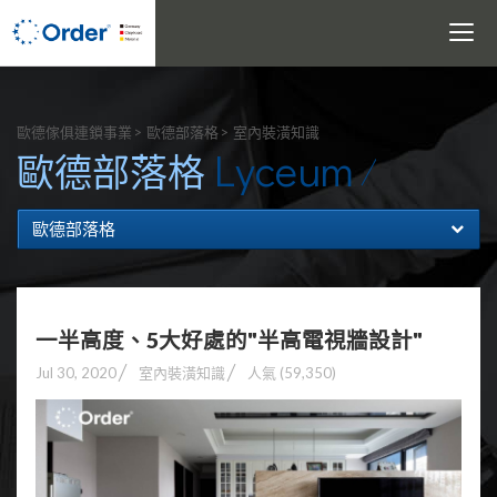
Toggle
navigati
搜尋
歐德傢俱連鎖事業
歐德部落格
室內裝潢知識
Lyceum
歐德部落格
歐德部落格
一半高度、5大好處的"半高電視牆設計"
Jul 30, 2020
室內裝潢知識
人氣 (59,350)