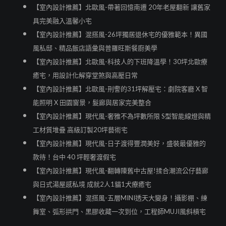
【室內設計推薦】北歐風-帶著回憶南遷 20年老屋翻新 讓舊家
具完美融入溫馨小宅
【室內設計推薦】混搭風-26坪獨居退休宅的優雅範本！異國
風私邸、精品飯店語彙與普羅旺斯餐廚美學
【室內設計推薦】北歐風-科技人的下班降溫學！30坪北歐療
癒宅，用設計化解穿堂煞與高壓日常
【室內設計推薦】北歐風-刑警的31坪解壓宅：劇院客廳 X 智
能照明 X 田園窗景，髮廊與居家完美整合
【室內設計推薦】現代風-奢雅不為坪數所限 S型智能線燈與精
工材質堆疊 高級訂製20坪藝術宅
【室內設計推薦】現代風-日子渡得豐潤美好，盛裝最優雅的
款待！台中 40 坪輕奢渡假宅
【室內設計推薦】現代風-翻轉陳舊中古屋!揉合潮流公仔藝廊
與日式湯屋感私境 成就2人1貓1犬療癒宅
【室內設計推薦】混搭風-五層MINI透天大變身！攝影棚、練
舞室、弧形拱門、黑膠收藏一次到位，工程師MUJI風斜槓宅