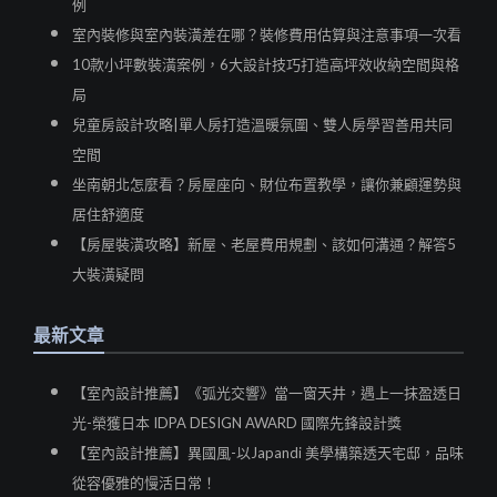
例
室內裝修與室內裝潢差在哪？裝修費用估算與注意事項一次看
10款小坪數裝潢案例，6大設計技巧打造高坪效收納空間與格
局
兒童房設計攻略|單人房打造溫暖氛圍、雙人房學習善用共同
空間
坐南朝北怎麼看？房屋座向、財位布置教學，讓你兼顧運勢與
居住舒適度
【房屋裝潢攻略】新屋、老屋費用規劃、該如何溝通？解答5
大裝潢疑問
最新文章
【室內設計推薦】《弧光交響》當一窗天井，遇上一抹盈透日
光-榮獲日本 IDPA DESIGN AWARD 國際先鋒設計獎
【室內設計推薦】異國風-以Japandi 美學構築透天宅邸，品味
從容優雅的慢活日常！