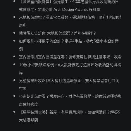
【國際室內設計獎】弧光續生，40年老屋化身高收納簡約日
式質感宅 - 榮獲芬蘭 Arch Design Awards 設計獎
木地板怎麼挑？認識常見種類、優缺點與價格，順利打造理想
居所
豬豬隊友告訴你-木地板怎麼選？差別在哪裡？
如何規劃小坪數室內設計？掌握4重點、參考5個小宅設計案
例
室內裝修與室內裝潢差在哪？裝修費用估算與注意事項一次看
10款小坪數裝潢案例，6大設計技巧打造高坪效收納空間與格
局
兒童房設計攻略|單人房打造溫暖氛圍、雙人房學習善用共同
空間
坐南朝北怎麼看？房屋座向、財位布置教學，讓你兼顧運勢與
居住舒適度
【房屋裝潢攻略】新屋、老屋費用規劃、該如何溝通？解答5
大裝潢疑問