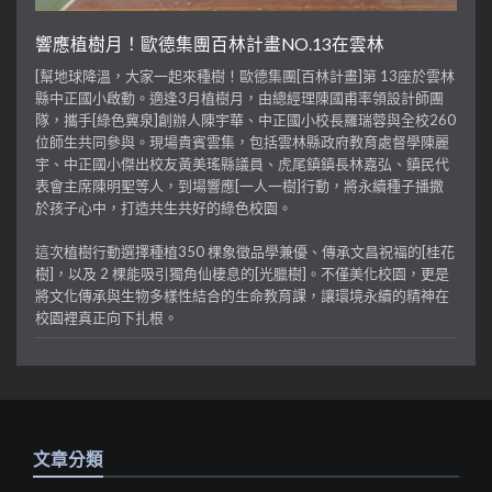
響應植樹月！歐德集團百林計畫NO.13在雲林
[幫地球降溫，大家一起來種樹！歐德集團[百林計畫]第 13座於雲林
縣中正國小啟動。適逢3月植樹月，由總經理陳國甫率領設計師團
隊，攜手[綠色冀泉]創辦人陳宇華、中正國小校長羅瑞蓉與全校260
位師生共同參與。現場貴賓雲集，包括雲林縣政府教育處督學陳麗
宇、中正國小傑出校友黃美瑤縣議員、虎尾鎮鎮長林嘉弘、鎮民代
表會主席陳明聖等人，到場響應[一人一樹]行動，將永續種子播撒
於孩子心中，打造共生共好的綠色校園。
這次植樹行動選擇種植350 棵象徵品學兼優、傳承文昌祝福的[桂花
樹]，以及 2 棵能吸引獨角仙棲息的[光臘樹]。不僅美化校園，更是
將文化傳承與生物多樣性結合的生命教育課，讓環境永續的精神在
校園裡真正向下扎根。
文章分類