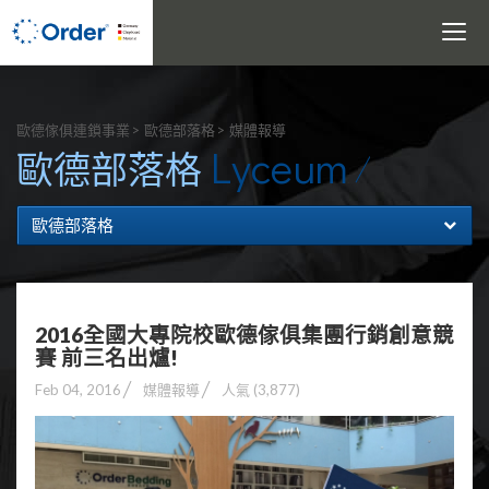
Toggle
navigati
搜尋
歐德傢俱連鎖事業
歐德部落格
媒體報導
Lyceum
歐德部落格
歐德部落格
2016全國大專院校歐德傢俱集團行銷創意競
賽 前三名出爐!
Feb 04, 2016
媒體報導
人氣 (3,877)