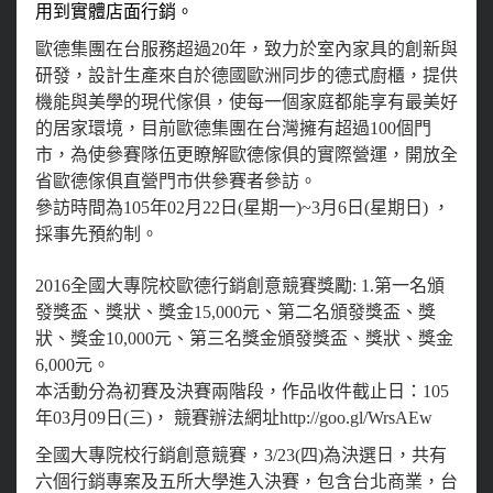
用到實體店面行銷。
歐德集團在台服務超過20年，致力於室內家具的創新與
研發，設計生產來自於德國歐洲同步的德式廚櫃，提供
機能與美學的現代傢俱，使每一個家庭都能享有最美好
的居家環境，目前歐德集團在台灣擁有超過100個門
市，為使參賽隊伍更瞭解歐德傢俱的實際營運，開放全
省歐德傢俱直營門市供參賽者參訪。
參訪時間為105年02月22日(星期一)~3月6日(星期日) ，
採事先預約制。
2016全國大專院校歐德行銷創意競賽獎勵: 1.第一名頒
發獎盃、獎狀、獎金15,000元、第二名頒發獎盃、獎
狀、獎金10,000元、第三名獎金頒發獎盃、獎狀、獎金
6,000元。
本活動分為初賽及決賽兩階段，作品收件截止日：105
年03月09日(三)， 競賽辦法網址http://goo.gl/WrsAEw
全國大專院校行銷創意競賽，3/23(四)為決選日，共有
六個行銷專案及五所大學進入決賽，包含台北商業，台