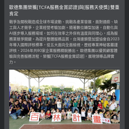
歐德集團榮獲[TCFA服務金賞認證]與[服務天使獎] 雙重
肯定
戰爭及關稅戰造成全球市場波動、挑戰各產業發展，面對通膨、缺
工與人才競爭，企業經營考驗加劇。隨著數位轉型加速，自動化與
AI逐步導入服務場域，如何在效率之外保有溫度與同理心，成為服
務業競爭關鍵。為提升整體服務品質，台灣連鎖暨加盟協會自2023
年導入國際評核標準，從五大面向全面檢視，歷經專業神秘客嚴謹
評核，2026年共80家企業服務精銳勝出。 歐德集團以優質顧客體
驗與完善服務流程，榮獲[TCFA服務金賞認證]，展現領導品牌實
力。