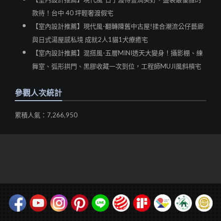
款待！台中 40 坪輕奢渡假宅
【室內設計推薦】現代風-翻轉陳舊中古屋!揉合潮流公仔藝廊
與日式湯屋感私境 成就2人1貓1犬療癒宅
【室內設計推薦】混搭風-五層MINI透天大變身！攝影棚、練
舞室、弧形拱門、黑膠收藏一次到位，工程師MUJI風斜槓宅
參觀人次統計
累積人氣：7,266,950