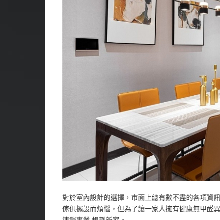
對於室內設計的選擇，市面上總有數不盡的各項資
傢俱擺設而煩惱，但為了讓一家人擁有健康無甲醛異