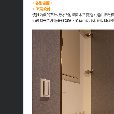
< 各別空間 >
1.
玄關設計：
優雅內斂的布紋板材依附壁面水平蔓延，經由細緻
過微潤光澤增添奢雅韻味，並藉由沈穩木紋板材砌