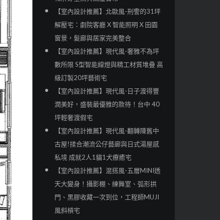
【室內設計推薦】北歐風-刑警的31坪
解壓宅：劇院客廳 X 智能照明 X 田園
窗景，髮廊與居家完美整合
【室內設計推薦】現代風-奢雅不為坪
數所限 S型智能線燈與精工材質堆疊 高
級訂製20坪藝術宅
【室內設計推薦】現代風-日子渡得豐
潤美好，盛裝最優雅的款待！台中 40
坪輕奢渡假宅
【室內設計推薦】現代風-翻轉陳舊中
古屋!揉合潮流公仔藝廊與日式湯屋感
私境 成就2人1貓1犬療癒宅
【室內設計推薦】混搭風-五層MINI透
天大變身！攝影棚、練舞室、弧形拱
門、黑膠收藏一次到位，工程師MUJI
風斜槓宅