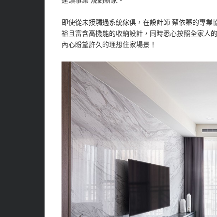
連鎖事業 規劃新家。
即使從未接觸過系統傢俱，在設計師 蔡依蓁的專業
裕且富含高機能的收納設計，同時悉心按照全家人
內心盼望許久的理想住家場景！