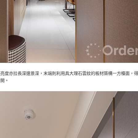
升亮度亦拉長深邃景深，末端則利用具大理石雲紋的板材築構一方檯面，
展開。