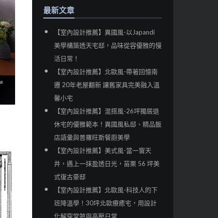
最新文章
【室內設計推薦】異國風-以Japandi
美學構築透天宅邸，品味從容優雅的慢
活日常！
【室內設計推薦】北歐風-帶著回憶南
遷 20年老屋翻新 讓舊家具完美融入溫
馨小宅
【室內設計推薦】混搭風-26坪獨居退
休宅的優雅範本！異國風私邸、精品飯
店語彙與普羅旺斯餐廚美學
【室內設計推薦】美式風-當一窗天
井，遇上一抹盈透日光，苗栗 56 坪美
式復古豪邸
【室內設計推薦】北歐風-科技人的下
班降溫學！30坪北歐療癒宅，用設計
化解穿堂煞與高壓日常