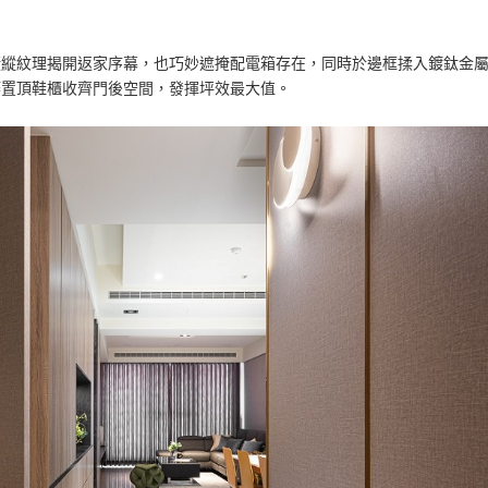
橫縱紋理揭開返家序幕，也巧妙遮掩配電箱存在，同時於邊框揉入鍍鈦金
築置頂鞋櫃收齊門後空間，發揮坪效最大值。