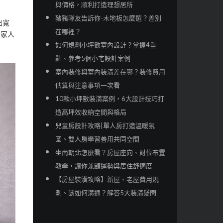
與價格，順利打造理想居所
豬豬隊友告訴你-木地板怎麼選？差別
出寬
在哪裡？
全家人
如何規劃小坪數室內設計？掌握4重
點、參考5個小宅設計案例
室內裝修與室內裝潢差在哪？裝修費用
估算與注意事項一次看
10款小坪數裝潢案例，6大設計技巧打
造高坪效收納空間與格局
兒童房設計攻略|單人房打造溫暖氛
圍、雙人房學習善用共同空間
坐南朝北怎麼看？房屋座向、財位布置
教學，讓你兼顧運勢與居住舒適度
【房屋裝潢攻略】新屋、老屋費用規
劃、該如何溝通？解答5大裝潢疑問