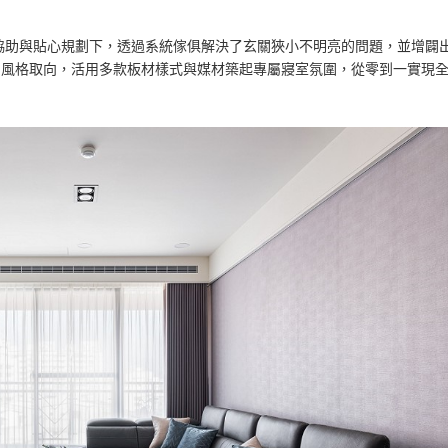
協助與貼心規劃下，透過系統傢俱解決了玄關狹小不明亮的問題，並增闢
的風格取向，活用多款板材樣式與媒材築起專屬寢室氛圍，從零到一實現