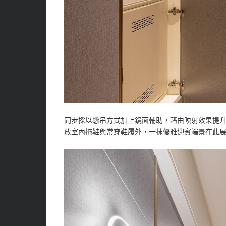
同步採以懸吊方式加上鏡面輔助，藉由映射效果提
放室內拖鞋與常穿鞋履外，一抹優雅迎賓端景在此