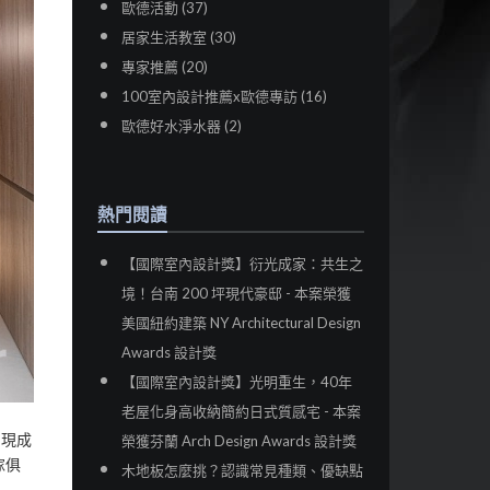
歐德活動 (37)
居家生活教室 (30)
專家推薦 (20)
100室內設計推薦x歐德專訪 (16)
歐德好水淨水器 (2)
熱門閱讀
【國際室內設計獎】衍光成家：共生之
境！台南 200 坪現代豪邸 - 本案榮獲
美國紐約建築 NY Architectural Design
Awards 設計獎
【國際室內設計獎】光明重生，40年
老屋化身高收納簡約日式質感宅 - 本案
用現成
榮獲芬蘭 Arch Design Awards 設計獎
傢俱
木地板怎麼挑？認識常見種類、優缺點