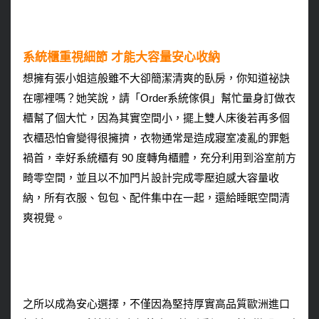
系統櫃重視細節 才能大容量安心收納
想擁有張小姐這般雖不大卻簡潔清爽的臥房，你知道祕訣
在哪裡嗎？她笑說，請「Order系統傢俱」幫忙量身訂做衣
櫃幫了個大忙，因為其實空間小，擺上雙人床後若再多個
衣櫃恐怕會變得很擁擠，衣物通常是造成寢室凌亂的罪魁
禍首，幸好系統櫃有 90 度轉角櫃體，充分利用到浴室前方
畸零空間，並且以不加門片設計完成零壓迫感大容量收
納，所有衣服、包包、配件集中在一起，還給睡眠空間清
爽視覺。
之所以成為安心選擇，不僅因為堅持厚實高品質歐洲進口