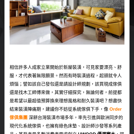
相信許多人成家立業開始於新屋裝潢，可見家要漂亮、舒
服，才代表著無限願景。然而有時裝潢過程，起頭就令人
煩惱；譬如該自己發包還是請設計師規劃，該買現成傢俱
還是找木工師傅來做，其實仔細探究，無論何者，前提都
是希望以最超值預算換來理想風格和耐久裝潢吧？想盡快
結束裝潢陣痛期，建議你不妨從系統傢俱下手，像
Order
傢俱集團
深耕台灣裝潢市場多年，率先引進與歐洲同步的
現代化系統傢俱，也擁有綠色床墊、設計師沙發等系列產