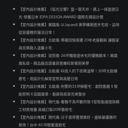
【室內設計推薦】《弧光交響》當一窗天井，遇上一抹盈透日
光-榮獲日本 IDPA DESIGN AWARD 國際先鋒設計獎
【室內設計推薦】異國風-以Japandi 美學構築透天宅邸，品味
從容優雅的慢活日常！
【室內設計推薦】北歐風-帶著回憶南遷 20年老屋翻新 讓舊家
具完美融入溫馨小宅
【室內設計推薦】混搭風-26坪獨居退休宅的優雅範本！異國
風私邸、精品飯店語彙與普羅旺斯餐廚美學
【室內設計推薦】北歐風-科技人的下班降溫學！30坪北歐療
癒宅，用設計化解穿堂煞與高壓日常
【室內設計推薦】北歐風-刑警的31坪解壓宅：劇院客廳 X 智
能照明 X 田園窗景，髮廊與居家完美整合
【室內設計推薦】現代風-奢雅不為坪數所限 S型智能線燈與精
工材質堆疊 高級訂製20坪藝術宅
【室內設計推薦】現代風-日子渡得豐潤美好，盛裝最優雅的
款待！台中 40 坪輕奢渡假宅