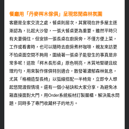
餐廳用「丹麥梣木傢俱」呈現悠閒森林氛圍
客廳是全家交流之處，餐桌則居次，其實現在許多屋主逐
漸認為，比起大沙發，一張大餐桌更為重要。雖然平時只
有夫妻倆住，但安排一張長桌在廚房旁，不僅方便上菜，
工作或看書時，也可以隨時去廚房煮杯咖啡，親友來訪更
不怕桌面空間不夠用，圍繞著一張桌子能發生的事真是非
常多呢！這款「梣木長形桌」原色明亮，木質地堅硬且紋
理均勻，用來製作傢俱特別適合，散發著濃郁森林氣息，
尤其「格柵造型長椅」以弧線搭配一半椅背，立即令人想
起悠閒渡假情境。還有一個小祕訣和大家分享，為避免冰
箱直接面對大門，用Order系統板材訂製層櫃，解決風水問
題，同時多了專門收藏杯子的地方。