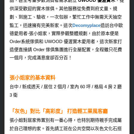
品，甚至考量多數消費者需求創立
UWOOD 優渥實木
，提
供深受歡迎的實木傢俱。其他服務從免費到府丈量、規
劃、到施工、驗收，一次包辦，繁忙工作中無需天天抽空
監工，迅速擁有完美新家。這次
Decomyplace
造訪台中歐
德愛用者-張小姐家，實際參觀整體規劃，由於原本便是
Order系統傢俱和 UWOOD 優渥實木愛用者，這次新家打
造便直接請 Order 傢俱集團進行全屋配置，全程雖只花費
一個月，完成滿意度卻百分百！
張小姐家的基本資料
台中 / 新成透天 / 居住 2 個月 / 室內 60 坪 / 格局 4 房 2 廳
3 衛
「灰色」對比「高彩度」 打造輕工業風客廳
張小姐對居家佈置別有一番心得，也特別期待親手完成屬
於自己理想的家。首先請工班在公共空間以灰色文化石搭