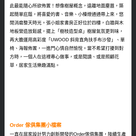
此最能隨心所欲佈置！想像樹屋概念，遠離地面塵囂，築
起簡單庇蔭，將喜愛的書、音樂、小檯燈通通帶上來，悠
閒消磨整天時光。張小姐家書房正好位於四樓，白牆與木
地板營造放鬆感，擺上「樹枝造型桌」樹屋氣氛更到味，
再大膽運用高彩度「UWOOD 斜背直角扶手布沙發」、單
椅、海報佈置，一進門心情自然愉悅。當不希望打擾到對
方時，一個人在這裡專心做事，或是閱讀、或是照顧花
草，居家生活樂趣滿點。
Order 傢俱集團小檔案
一直在居家設計努力創新開發的Order傢俱集團，陸續生產