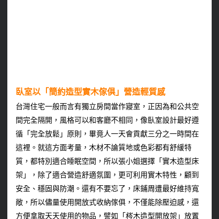
臥室以「簡約造型實木傢俱」營造輕質感
台灣住宅一般而言有獨立房間當作寢室，正因為和公共空
間完全隔開，風格可以和客廳不相同，像臥室設計最好遵
循「完全放鬆」原則，畢竟人一天會貢獻三分之一時間在
這裡。就這方面考量，木材不論質地或色彩都有舒緩特
質，都特別適合睡眠空間，所以張小姐選擇「實木造型床
架」，除了適合營造舒適氛圍，更可利用實木特性，顧到
安全、穩固與防潮。還有不要忘了，床鋪周遭最好維持寬
敞，所以儘量使用開放式收納傢俱，不僅能除壓迫感，還
方便拿取天天使用的物品，譬如「梣木造型開放架」放置