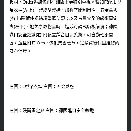
板材，Order系統傢俱在細節上更特別重視。譬如搭配 L 型
吊衣桿(左上)一體成型製造，加強空間利用性；五金蓋板
(右上)隱藏住螺絲讓整體美觀；以及考量安全的緩衝固定
夾(左下)，避免拿取物品時，造成可調式層板前滑；德國
進口安全鉸鏈(右下)配置靜音阻泥系統，可自動輕柔開
闔，並且附有 Order 傢俱集團標章，是購買後保固維修的
安心保證。
左圖：L型吊衣桿 右圖：五金蓋板
左圖：緩衝固定夾 右圖：德國進口安全鉸鏈