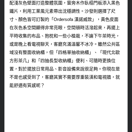
配淺灰色壁面打造整體氛圍，窗旁木作臥榻門板添入黑色
鐵片，利用工業風元素帶出沈穩調性。沙發則選擇了尺
寸、顏色皆可訂製的「Ordersofa 漢諾威款」，黃色皮面
在灰色系空間顯得非常亮眼，空間頓時活潑起來，再擺上
平時收集的布品、抱枕和一些小植栽，不論下午茶時光，
或是晚上看電視聊天，客廳充滿溫馨不冰冷。雖然公共區
域沒有整面收納櫃，但「四格單抽收納櫃」、「現代北歐
方形茶几」和「四抽長型收納櫃」便利、可隨時更換位
置，對於擺放日常用品、影音設備來說很足夠。你現在是
不是也感受到了，客廳其實不需要厚重裝潢和電視牆，就
能舒適有質感呢？