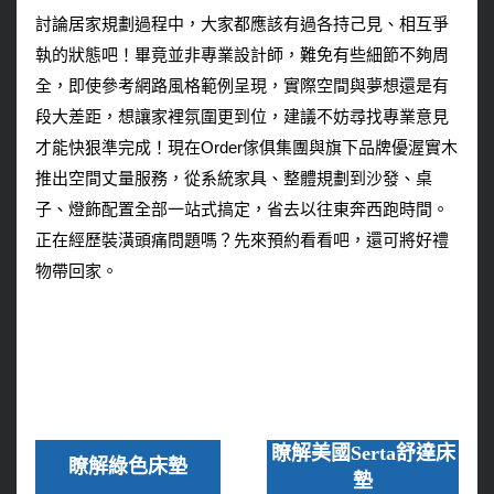
討論居家規劃過程中，大家都應該有過各持己見、相互爭
執的狀態吧！畢竟並非專業設計師，難免有些細節不夠周
全，即使參考網路風格範例呈現，實際空間與夢想還是有
段大差距，想讓家裡氛圍更到位，建議不妨尋找專業意見
才能快狠準完成！現在Order傢俱集團與旗下品牌優渥實木
推出空間丈量服務，從系統家具、整體規劃到沙發、桌
子、燈飾配置全部一站式搞定，省去以往東奔西跑時間。
正在經歷裝潢頭痛問題嗎？先來預約看看吧，還可將好禮
物帶回家。
瞭解美國Serta舒達床
瞭解綠色床墊
墊