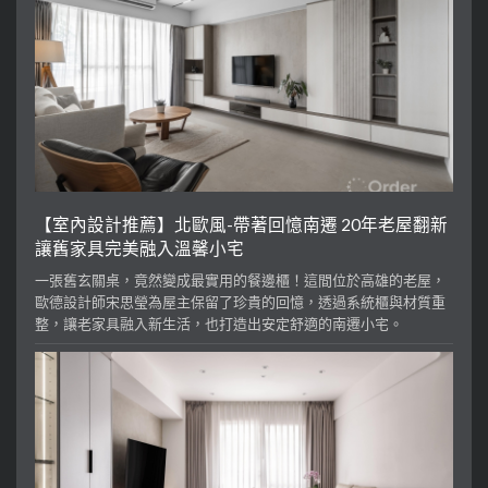
【室內設計推薦】北歐風-帶著回憶南遷 20年老屋翻新
讓舊家具完美融入溫馨小宅
一張舊玄關桌，竟然變成最實用的餐邊櫃！這間位於高雄的老屋，
歐德設計師宋思瑩為屋主保留了珍貴的回憶，透過系統櫃與材質重
整，讓老家具融入新生活，也打造出安定舒適的南遷小宅。