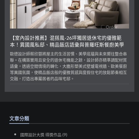
【室內設計推薦】混搭風-26坪獨居退休宅的優雅範
本！異國風私邸、精品飯店語彙與普羅旺斯餐廚美學
歐德設計師蔡欣蓉將屋主的生活習慣、美學底蘊與未來嚮往整合串
聯。在構築實用且安全的退休宅機能之餘，設計師亦精準調配材質
語彙，透過空間情境的轉化，大膽形塑美式壁爐電視牆、歐美餐廚
等異國氛圍，使精品飯店般的優雅質感與度假住宅的放鬆節奏相互
交融，打造出專屬居者的品味宅邸。
文章分類
國際設計大獎 得獎作品 (9)