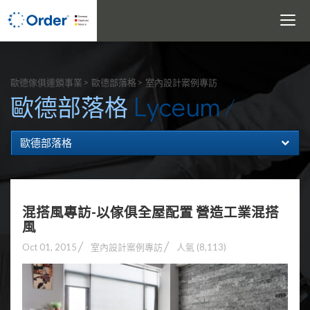
Toggle
navigati
搜尋
歐德傢俱連鎖事業
歐德部落格
室內設計案例專訪
Lyceum
歐德部落格
歐德部落格
混搭風專訪-以傢俱全屋配置 營造工業混搭
風
Oct 01, 2015
室內設計案例專訪
人氣 (8,113)