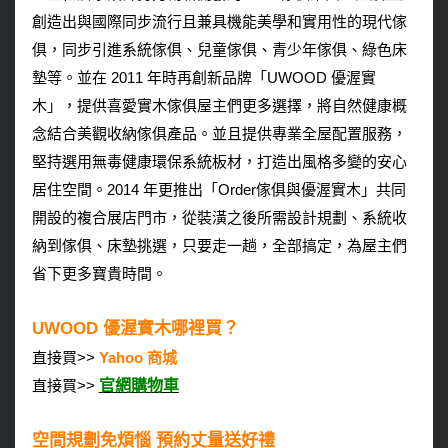
創造出與國際同步流行且兼具機能美學和實用性的現代傢
俱，同步引進系統傢俱、兒童傢俱、青少年傢俱、綠色床
墊等。並在 2011 年時再創新品牌「UWOOD 優渥實
木」，提供喜愛實木傢俱屋主們更多選擇，將自然健康概
念結合美觀收納傢俱產品。並且提供專業全屋配置服務，
堅持選用無毒健康環保系統板材，打造出風格多變的安心
居住空間。2014 年更推出「Order傢俱與優渥實木」共同
開設的複合展店門市，從裝潢之後所需設計規劃、系統收
納到傢俱、床墊挑選，只要走一趟，全部搞定，為屋主們
省下更多寶貴時間。
UWOOD 優渥實木哪裡買？
直接買>>
Yahoo 商城
直接買>>
官網購物車
空間規劃免煩惱 預約丈量送好禮