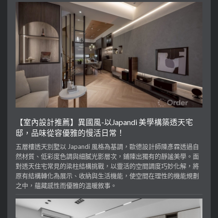
【室內設計推薦】異國風-以Japandi 美學構築透天宅
邸，品味從容優雅的慢活日常！
五層樓透天別墅以 Japandi 風格為基調，歐德設計師陳彥霖透過自
然材質、低彩度色調與細膩光影層次，鋪陳出獨有的靜謐美學。面
對透天住宅常見的梁柱結構挑戰，以靈活的空間調度巧妙化解，將
原有結構轉化為展示、收納與生活機能，使空間在理性的機能規劃
之中，蘊藏感性而優雅的溫暖敘事。