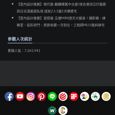
【室內設計推薦】現代風-翻轉陳舊中古屋!揉合潮流公仔藝廊
與日式湯屋感私境 成就2人1貓1犬療癒宅
【室內設計推薦】混搭風-五層MINI透天大變身！攝影棚、練
舞室、弧形拱門、黑膠收藏一次到位，工程師MUJI風斜槓宅
參觀人次統計
累積人氣：7,265,941