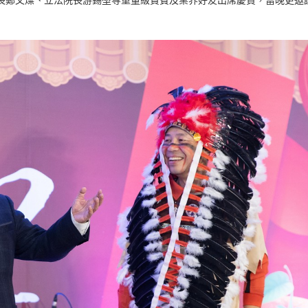
園市長鄭文燦、立法院長游錫堃等重量級貴賓及業界好友出席慶賀，當晚更邀