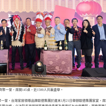
聚一堂，席開145桌，近1500人共襄盛舉。
聚一堂，台灣家居領導品牌歐德集團於歲末1月21日舉辦歐德集團家宴，席