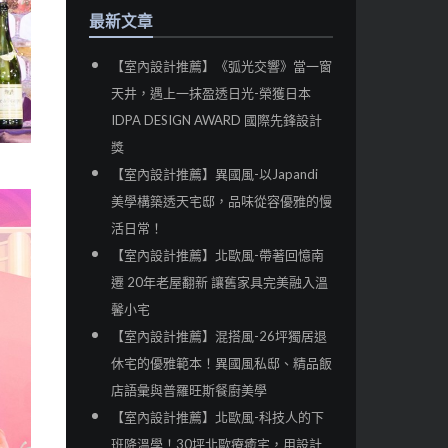
最新文章
【室內設計推薦】《弧光交響》當一窗
天井，遇上一抹盈透日光-榮獲日本
IDPA DESIGN AWARD 國際先鋒設計
獎
【室內設計推薦】異國風-以Japandi
美學構築透天宅邸，品味從容優雅的慢
活日常！
【室內設計推薦】北歐風-帶著回憶南
遷 20年老屋翻新 讓舊家具完美融入溫
馨小宅
【室內設計推薦】混搭風-26坪獨居退
休宅的優雅範本！異國風私邸、精品飯
店語彙與普羅旺斯餐廚美學
【室內設計推薦】北歐風-科技人的下
班降溫學！30坪北歐療癒宅，用設計