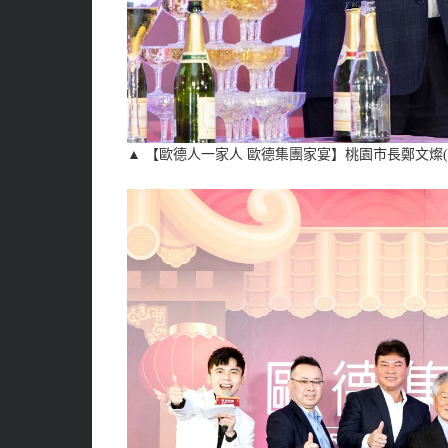
▲ 【歐德人一家人 歐德集團家宴】桃園市長鄭文燦(