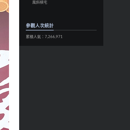
風斜槓宅
參觀人次統計
累積人氣：7,266,971