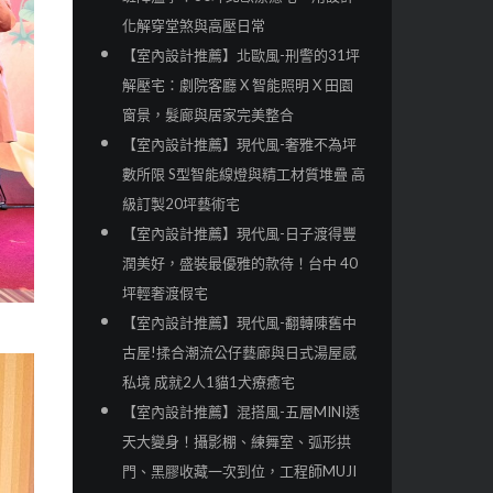
化解穿堂煞與高壓日常
【室內設計推薦】北歐風-刑警的31坪
解壓宅：劇院客廳 X 智能照明 X 田園
窗景，髮廊與居家完美整合
【室內設計推薦】現代風-奢雅不為坪
數所限 S型智能線燈與精工材質堆疊 高
級訂製20坪藝術宅
【室內設計推薦】現代風-日子渡得豐
潤美好，盛裝最優雅的款待！台中 40
坪輕奢渡假宅
【室內設計推薦】現代風-翻轉陳舊中
古屋!揉合潮流公仔藝廊與日式湯屋感
私境 成就2人1貓1犬療癒宅
【室內設計推薦】混搭風-五層MINI透
天大變身！攝影棚、練舞室、弧形拱
門、黑膠收藏一次到位，工程師MUJI