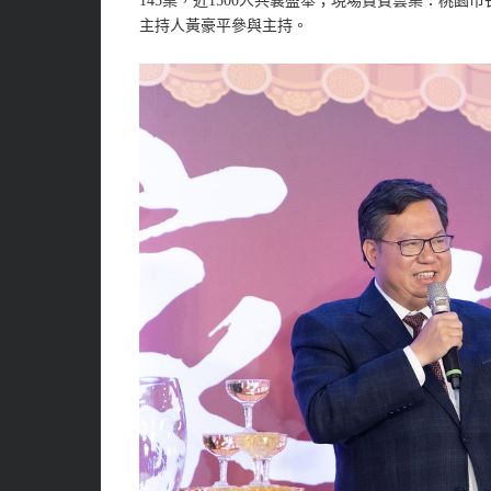
145桌，近1500人共襄盛舉；現場貴賓雲集：桃
主持人黃豪平參與主持。