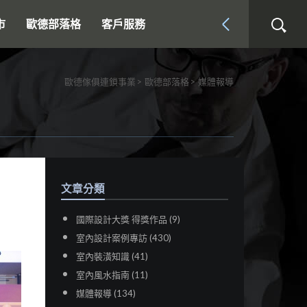
市
歐德部落格
客戶服務
歐德傢俱連鎖事業
歐德部落格
媒體報導
文章分類
國際設計大獎 得獎作品 (9)
室內設計案例專訪 (430)
室內裝潢知識 (41)
室內風水指南 (11)
媒體報導 (134)