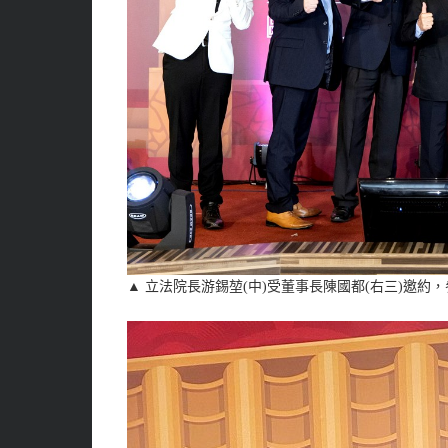
▲ 立法院長游錫堃(中)受董事長陳國都(右三)邀約