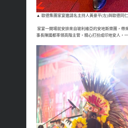
▲ 歐德集團家宴邀請名主持人黃豪平(左)與歐德同仁
家宴一開場就安排來自玻利維亞的安地斯樂團，帶
事長陳國都率領高階主管，精心打扮成印地安人，一