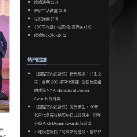
歐德活動 (37)
居家生活教室 (30)
專家推薦 (20)
100室內設計推薦x歐德專訪 (16)
歐德好水淨水器 (2)
熱門閱讀
【國際室內設計獎】衍光成家：共生之
境！台南 200 坪現代豪邸 -榮獲美國紐
約建築 NY Architectural Design
Awards 設計獎
【國際室內設計獎】弧光續生，40年
老屋化身高收納簡約日式質感宅 - 榮獲
芬蘭 Arch Design Awards 設計獎
開
木地板怎麼挑？認識常見種類、優缺點