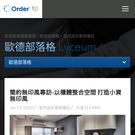
Toggle
navigati
搜尋
歐德傢俱連鎖事業
歐德部落格
室內設計案例專訪
Lyceum
歐德部落格
歐德部落格
簡約無印風專訪-以櫃體整合空間 打造小資
無印風
Jan 13, 2020
室內設計案例專訪
人氣 (11,944)