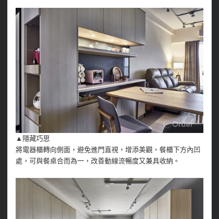
▲隱藏巧思
將電器櫃轉向側面，避免進門直視，增添美觀，餐櫃下方內凹
處，可與餐桌合而為一，改善動線流暢度又兼具收納。