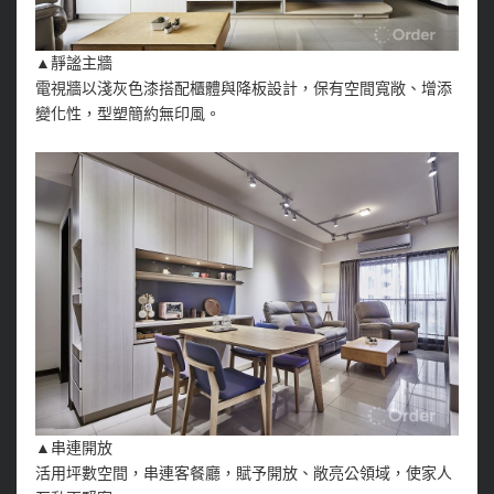
▲靜謐主牆
電視牆以淺灰色漆搭配櫃體與降板設計，保有空間寬敞、增添
變化性，型塑簡約無印風。
▲串連開放
活用坪數空間，串連客餐廳，賦予開放、敞亮公領域，使家人