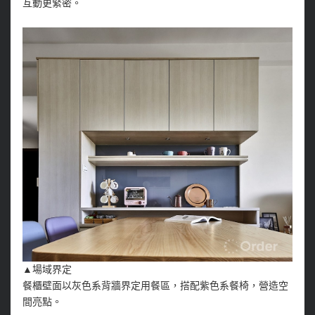
互動更緊密。
▲場域界定
餐櫃壁面以灰色系背牆界定用餐區，搭配紫色系餐椅，營造空
間亮點。