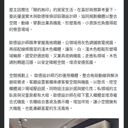
屋主因嚮往「簡約無印」的居家生活，在喜好與預算考量下，
委託優渥實木與歐德傢俱邱鈺珊設計師，協同規劃櫃體以整合
空間、動線，擘劃出兼具機能、形塑風格、小資族也負擔得起
的愜意場域。
歐德設計師精準掌握風格精髓，公領域用灰色調鋪敘電視牆，
再搭配線條簡潔的淺木色櫃體，讓灰、白、淺木色輕鬆形塑場
域輪廓，感受舒適放鬆，又兼具收納機能；走進私領域，木色
調則轉趨沉穩，以安定睡眠空間、增添安穩氛圍。
空間規劃上， 歐德設計師巧妙運用櫃體，整合格局動線與解決
避樑需求，客廳設置餐櫃串連客餐空間與機能，以懸吊、挖空
櫃體減少場域壓迫感，同時挹注設計感與變化性；私領域的主
臥房與兒童房都有大樑，歐德設計師在樑下置入櫃體並增添複
合式機能，衣櫃結合書桌及展示櫃，增加坪效，讓小空間擁有
大機能，也能兼顧喜愛的生活風格。