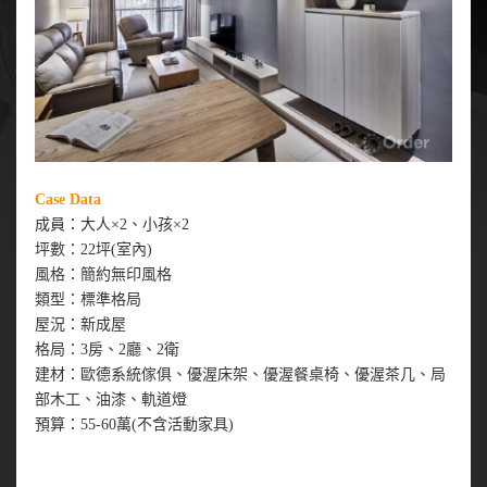
Case Data
成員：大人×2、小孩×2
坪數：22坪(室內)
風格：簡約無印風格
類型：標準格局
屋況：新成屋
格局：3房、2廳、2衛
建材：歐德系統傢俱、優渥床架、優渥餐桌椅、優渥茶几、局
部木工、油漆、軌道燈
預算：55-60萬(不含活動家具)