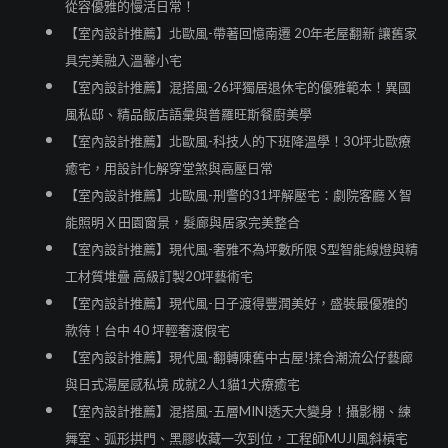
從容優雅的慢活日常！
【室內設計推薦】北歐風-帶著回憶南遷 20年老屋翻新 讓舊家
具完美融入溫馨小宅
【室內設計推薦】混搭風-26坪獨居退休宅的優雅範本！異國
風私邸、精品飯店語彙與普羅旺斯餐廚美學
【室內設計推薦】北歐風-科技人的下班降溫學！30坪北歐療
癒宅，用設計化解穿堂煞與高壓日常
【室內設計推薦】北歐風-刑警的31坪解壓宅：劇院客廳 X 智
能照明 X 田園窗景，髮廊與居家完美整合
【室內設計推薦】現代風-奢雅不為坪數所限 S型智能線燈與精
工材質堆疊 高級訂製20坪藝術宅
【室內設計推薦】現代風-日子渡得豐潤美好，盛裝最優雅的
款待！台中 40 坪輕奢渡假宅
【室內設計推薦】現代風-翻轉陳舊中古屋!揉合潮流公仔藝廊
與日式湯屋感私境 成就2人1貓1犬療癒宅
【室內設計推薦】混搭風-五層MINI透天大變身！攝影棚、練
舞室、弧形拱門、黑膠收藏一次到位，工程師MUJI風斜槓宅