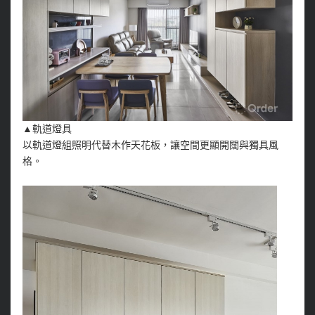
▲軌道燈具
以軌道燈組照明代替木作天花板，讓空間更顯開闊與獨具風
格。