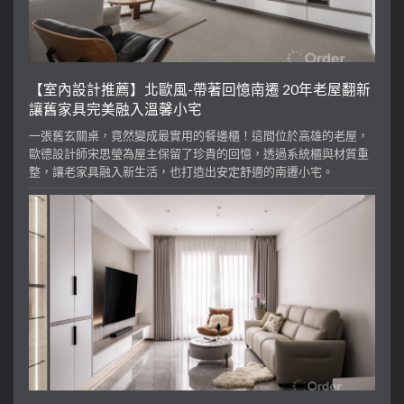
【室內設計推薦】北歐風-帶著回憶南遷 20年老屋翻新
讓舊家具完美融入溫馨小宅
一張舊玄關桌，竟然變成最實用的餐邊櫃！這間位於高雄的老屋，
歐德設計師宋思瑩為屋主保留了珍貴的回憶，透過系統櫃與材質重
整，讓老家具融入新生活，也打造出安定舒適的南遷小宅。