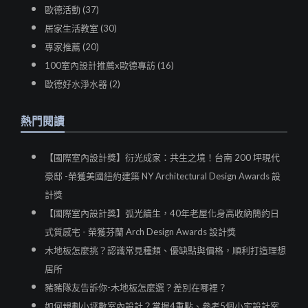
歐德活動 (37)
居家生活教室 (30)
專家推薦 (20)
100室內設計推薦x歐德專訪 (16)
歐德好水淨水器 (2)
熱門閱讀
【國際室內設計獎】衍光成家：共生之境！台南 200 坪現代
豪邸 -榮獲美國紐約建築 NY Architectural Design Awards 設
計獎
【國際室內設計獎】弧光續生，40年老屋化身高收納簡約日
式質感宅 - 榮獲芬蘭 Arch Design Awards 設計獎
木地板怎麼挑？認識常見種類、優缺點與價格，順利打造理想
居所
豬豬隊友告訴你-木地板怎麼選？差別在哪裡？
如何規劃小坪數室內設計？掌握4重點、參考5個小宅設計案