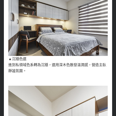
▲沉穩色選
進到私領域色系轉為沉穩，選用深木色散發溫潤感，營造主臥
靜謐氛圍。