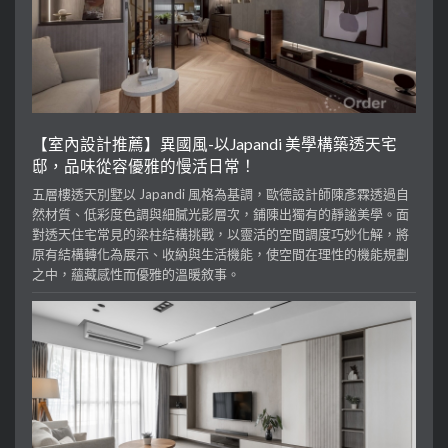
【室內設計推薦】異國風-以Japandi 美學構築透天宅
邸，品味從容優雅的慢活日常！
五層樓透天別墅以 Japandi 風格為基調，歐德設計師陳彥霖透過自
然材質、低彩度色調與細膩光影層次，鋪陳出獨有的靜謐美學。面
對透天住宅常見的梁柱結構挑戰，以靈活的空間調度巧妙化解，將
原有結構轉化為展示、收納與生活機能，使空間在理性的機能規劃
之中，蘊藏感性而優雅的溫暖敘事。