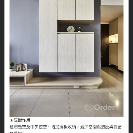
▲緩衝作用
櫃體懸空及中央挖空、增加層板收納，減少空間壓迫感與豐富