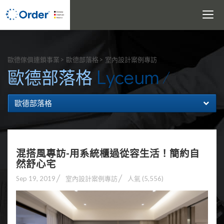
Toggle
navigati
搜尋
歐德傢俱連鎖事業
歐德部落格
室內設計案例專訪
Lyceum
歐德部落格
歐德部落格
混搭風專訪-用系統櫃過從容生活！簡約自
然舒心宅
Sep 19, 2019
室內設計案例專訪
人氣 (5,556)