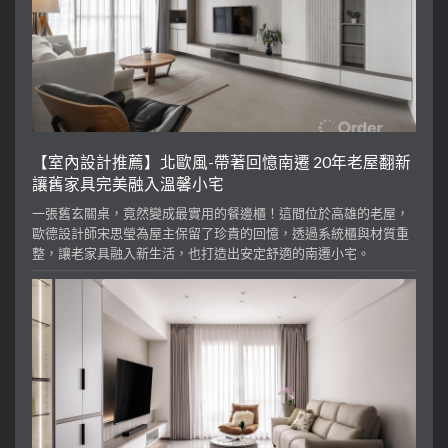
【室內設計推薦】北歐風-帶著回憶南遷 20年老屋翻新
讓舊家具完美融入溫馨小宅
一張舊玄關桌，竟然變成最實用的餐邊櫃！這間位於高雄的老屋，
歐德設計師宋思瑩為屋主保留了珍貴的回憶，透過系統櫃與材質重
整，讓老家具融入新生活，也打造出安定舒適的南遷小宅。