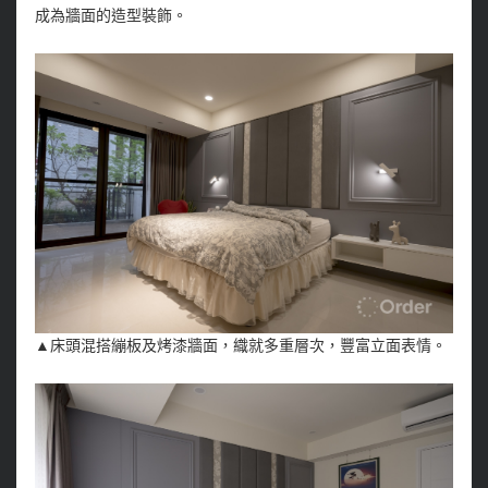
成為牆面的造型裝飾。
▲床頭混搭繃板及烤漆牆面，織就多重層次，豐富立面表情。