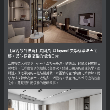
【室內設計推薦】異國風-以Japandi 美學構築透天宅
邸，品味從容優雅的慢活日常！
五層樓透天別墅以 Japandi 風格為基調，歐德設計師陳彥霖透過自
然材質、低彩度色調與細膩光影層次，鋪陳出獨有的靜謐美學。面
對透天住宅常見的梁柱結構挑戰，以靈活的空間調度巧妙化解，將
原有結構轉化為展示、收納與生活機能，使空間在理性的機能規劃
之中，蘊藏感性而優雅的溫暖敘事。