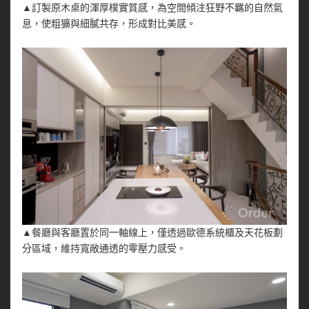
▲訂製原木桌的渾厚樸實質感，為空間傾注狂野不羈的自然氣
息，使粗獷與細膩共存，形成對比美感。
▲餐廳與客廳置於同一軸線上，僅透過歐德系統櫃及天花板劃
分區域，維持寬敞通透的零壓力感受。