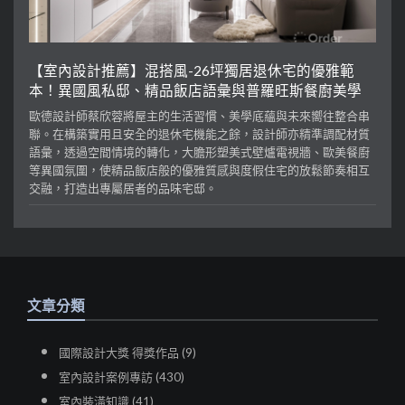
【室內設計推薦】混搭風-26坪獨居退休宅的優雅範
本！異國風私邸、精品飯店語彙與普羅旺斯餐廚美學
歐德設計師蔡欣蓉將屋主的生活習慣、美學底蘊與未來嚮往整合串
聯。在構築實用且安全的退休宅機能之餘，設計師亦精準調配材質
語彙，透過空間情境的轉化，大膽形塑美式壁爐電視牆、歐美餐廚
等異國氛圍，使精品飯店般的優雅質感與度假住宅的放鬆節奏相互
交融，打造出專屬居者的品味宅邸。
文章分類
國際設計大獎 得獎作品 (9)
室內設計案例專訪 (430)
室內裝潢知識 (41)