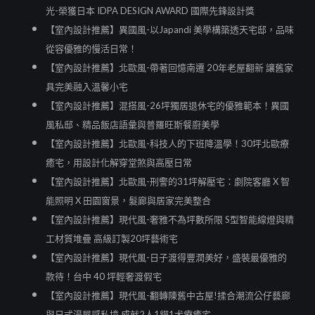
光-榮獲日本 IDPA DESIGN AWARD 國際先鋒設計獎
【室內設計推薦】異國風-以Japandi 美學構築透天宅邸，品味
從容優雅的慢活日常！
【室內設計推薦】北歐風-帶著回憶南遷 20年老屋翻新 讓舊家
具完美融入溫馨小宅
【室內設計推薦】混搭風-26坪獨居退休宅的優雅範本！異國
風私邸、精品飯店語彙與普羅旺斯餐廚美學
【室內設計推薦】北歐風-科技人的下班降溫學！30坪北歐療
癒宅，用設計化解穿堂煞與高壓日常
【室內設計推薦】北歐風-刑警的31坪解壓宅：劇院客廳 X 智
能照明 X 田園窗景，髮廊與居家完美整合
【室內設計推薦】現代風-奢雅不為坪數所限 S型智能線燈與精
工材質堆疊 高級訂製20坪藝術宅
【室內設計推薦】現代風-日子渡得豐潤美好，盛裝最優雅的
款待！台中 40 坪輕奢渡假宅
【室內設計推薦】現代風-翻轉陳舊中古屋!揉合潮流公仔藝廊
與日式湯屋感私境 成就2人1貓1犬療癒宅