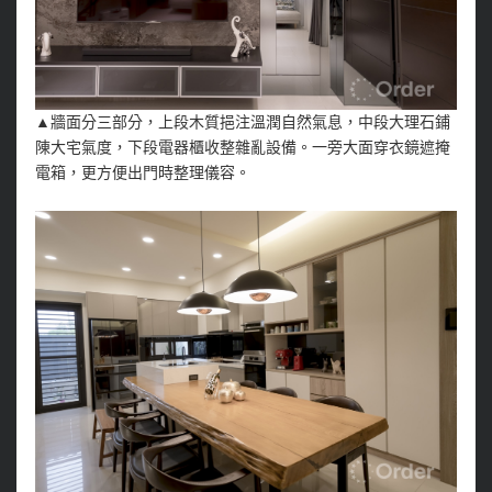
▲牆面分三部分，上段木質挹注溫潤自然氣息，中段大理石鋪
陳大宅氣度，下段電器櫃收整雜亂設備。一旁大面穿衣鏡遮掩
電箱，更方便出門時整理儀容。