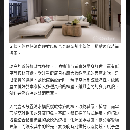
▲牆面經過烤漆處理並以鈦合金屬切割出線條，描繪現代時尚
構圖。
現今的系統櫃款式多樣，可依據消費者喜好量身訂做，還有低
甲醛板材可選，對注重健康且有龐大收納需求的家庭來說，是
很優質的選擇。歐德傢俱設計師，精準掌握系統櫃特性，依據
屋主偏好於本案植入多種風格的櫃體，編織空間的多元風貌，
創造井然有序的舒適居家。
入門處即設置清水模質感歐德系統櫃，收納鞋履、植物、雨傘
形塑高雅整潔的迎賓印象。客廳、餐廳採開放式格局，但巧妙
增設結合格柵造型的歐德系統櫃，化解風水疑慮、劃分客餐廳
界線。而鑲嵌其中的燈光，於夜晚時則烘托浪漫情境，賦予空