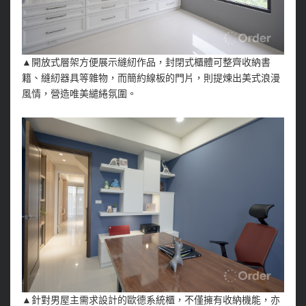
▲開放式層架方便展示縫紉作品，封閉式櫃體可整齊收納書
籍、縫紉器具等雜物，而簡約線板的門片，則提煉出美式浪漫
風情，營造唯美繾綣氛圍。
▲針對男屋主需求設計的歐德系統櫃，不僅擁有收納機能，亦