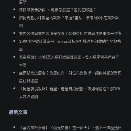
居所
豬豬隊友告訴你-木地板怎麼選？差別在哪裡？
如何規劃小坪數室內設計？掌握4重點、參考5個小宅設計案
例
室內裝修與室內裝潢差在哪？裝修費用估算與注意事項一次看
10款小坪數裝潢案例，6大設計技巧打造高坪效收納空間與格
局
兒童房設計攻略|單人房打造溫暖氛圍、雙人房學習善用共同
空間
坐南朝北怎麼看？房屋座向、財位布置教學，讓你兼顧運勢與
居住舒適度
【房屋裝潢攻略】新屋、老屋費用規劃、該如何溝通？解答5
大裝潢疑問
最新文章
【室內設計推薦】《弧光交響》當一窗天井，遇上一抹盈透日