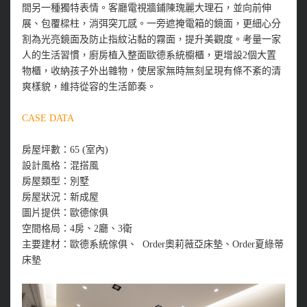
間另一種獨特表情。客廳電視牆鋪陳瑰麗大理石，並向前伸
展、包覆樑柱，消弭突兀感。一旁遮掩電箱的鏡面，更細心分
割為光亮鏡面及防止指紋沾黏的霧面，提升美觀度。考量一家
人的生活習慣，廚房植入整面歐德系統櫥櫃，更增設2個大置
物櫃，收納孩子外出雜物，使居家無時無刻呈現有條不紊的清
爽樣貌，維持從容的生活節奏。
CASE DATA
房屋坪數：65 (室內)
設計風格：混搭風
房屋類型：別墅
房屋狀況：新成屋
圖片提供：歐德傢俱
空間格局：4房、2廳、3衛
主要建材：歐德系統傢俱、 Order奧莉薇亞床墊、
Order
夏綠蒂
床墊