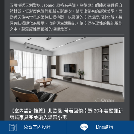
五層樓透天別墅以 Japandi 風格為基調，歐德設計師陳彥霖透過自
然材質、低彩度色調與細膩光影層次，鋪陳出獨有的靜謐美學。面
對透天住宅常見的梁柱結構挑戰，以靈活的空間調度巧妙化解，將
原有結構轉化為展示、收納與生活機能，使空間在理性的機能規劃
之中，蘊藏感性而優雅的溫暖敘事。
【室內設計推薦】北歐風-帶著回憶南遷 20年老屋翻新
讓舊家具完美融入溫馨小宅
一張舊玄關桌，竟然變成最實用的餐邊櫃！這間位於高雄的老屋，
免費
室內設計
Line諮詢
歐德設計師宋思瑩為屋主保留了珍貴的回憶，透過系統櫃與材質重