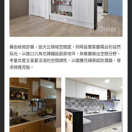
藉由格局舒展，放大公領域空間感，同時延攬客廳陽台的自然
採光，以進口六角花磚鋪設廚房地坪，與餐廳做出空間分野，
考量女屋主喜愛活潑的空間調性，以圖騰花磚築起防濺牆，增
添視覺亮點。