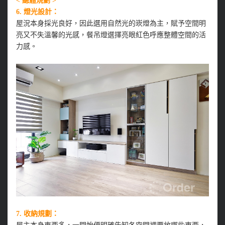
< 總體規劃 >
6. 燈光設計：
屋況本身採光良好，因此選用自然光的崁燈為主，賦予空間明
亮又不失溫馨的光感，餐吊燈選擇亮眼紅色呼應整體空間的活
力感。
7. 收納規劃：