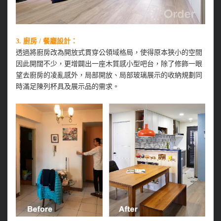
3. 廚房 / 餐廳設計：
透過將廚房改為開放式貫穿公領域格局，使得原本狹小的空間
因此開闊不少，更增闢出一座木質感小型吧台，除了修飾一眼
望去廚房的凌亂感外，局部開放、局部玻璃展示的收納規劃同
時滿足陳列杯具及展示品的需求。