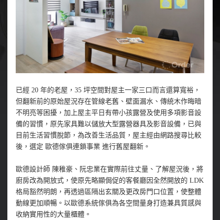
已經 20 年的老屋，35 坪空間對屋主一家三口而言還算寬裕，
但翻新前的原始屋況存在管線老舊、壁面漏水、傳統木作晦暗
不明亮等困擾，加上屋主平日有帶小孩露營及使用多項影音設
備的習慣，原先家具難以儲放大型露營器具及影音設備，已與
目前生活習慣脫節，為改善生活品質，屋主經由網路搜尋比較
後，選定 歐德傢俱連鎖事業 進行舊屋翻新。
歐德設計師 陳稚豪、阮忠業在實際前往丈量、了解屋況後，將
廚房改為開放式，使原先略顯侷促的客餐廳因全然開放的 LDK
格局豁然明朗，再透過區隔出玄關及更改房門口位置，使整體
動線更加順暢。以歐德系統傢俱為各空間量身打造兼具質感與
收納實用性的大量櫃體。