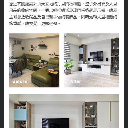
靠近玄關處設計頂天立地的打型門板櫃體，整併外出衣及大型
用品的收納空間，一旁以鋁框鑲嵌玻璃門板築起展示櫃，讓屋
主可擺放收藏品及自己親手做的裝飾品，同時減輕大型櫃體的
笨重感，讓視覺上更顯輕盈。