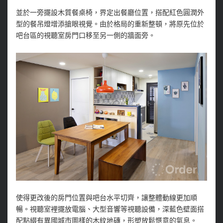
並於一旁擺設木質餐桌椅，界定出餐廳位置，搭配紅色圓潤外
型的餐吊燈增添搶眼視覺。由於格局的重新整頓，將原先位於
吧台區的視聽室房門口移至另一側的牆面旁。
使得更改後的房門位置與吧台水平切齊，讓整體動線更加順
暢。視聽室裡擺放電腦、大型音響等視聽設備，深藍色壁面搭
配點綴有異國城市圖樣的木紋地磚，形塑放鬆愜意的氣息。