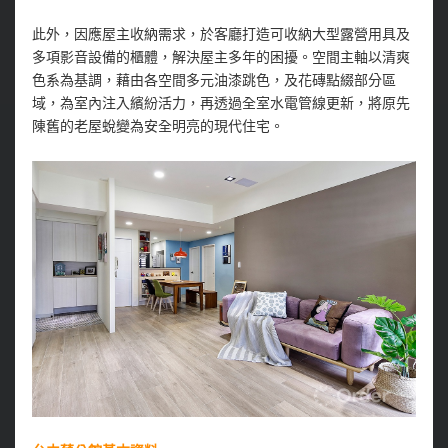
此外，因應屋主收納需求，於客廳打造可收納大型露營用具及
多項影音設備的櫃體，解決屋主多年的困擾。空間主軸以清爽
色系為基調，藉由各空間多元油漆跳色，及花磚點綴部分區
域，為室內注入繽紛活力，再透過全室水電管線更新，將原先
陳舊的老屋蛻變為安全明亮的現代住宅。