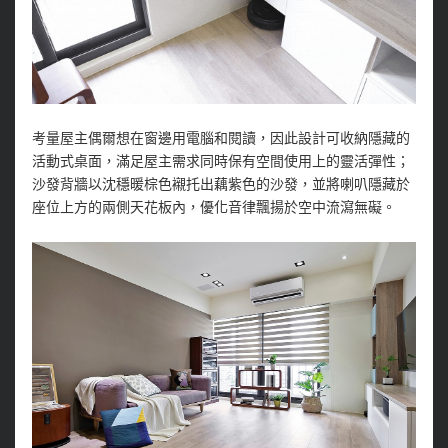
考量屋主偶爾想在窗邊用電腦和閱讀，因此設計可收納隱藏的
活動式桌面，滿足屋主需求同時保有空間使用上的靈活彈性；
沙發背牆以沈穩暖棕色襯托出藕紫色的沙發，並將喇叭隱藏於
座位上方的兩側天花板內，優化音律飄揚於空中流瀉無礙。