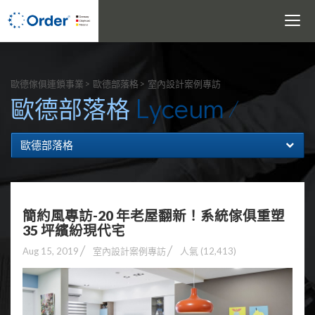
Toggle
navigati
搜尋
歐德傢俱連鎖事業
歐德部落格
室內設計案例專訪
Lyceum
歐德部落格
歐德部落格
簡約風專訪-20 年老屋翻新！系統傢俱重塑
35 坪繽紛現代宅
Aug 15, 2019
室內設計案例專訪
人氣 (12,413)