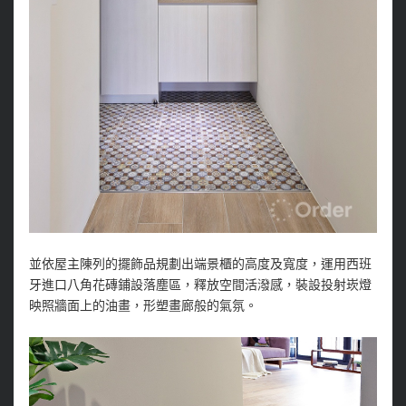
並依屋主陳列的擺飾品規劃出端景櫃的高度及寬度，運用西班
牙進口八角花磚鋪設落塵區，釋放空間活潑感，裝設投射崁燈
映照牆面上的油畫，形塑畫廊般的氣氛。