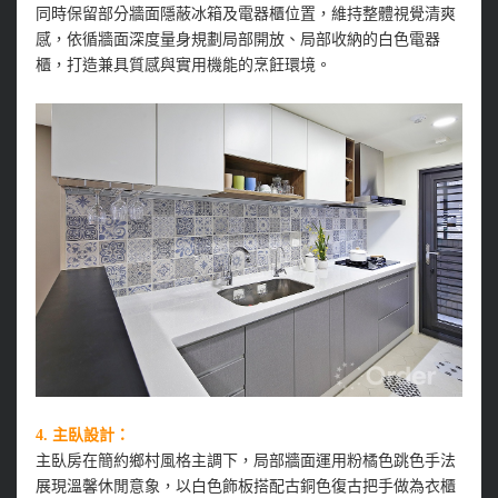
同時保留部分牆面隱蔽冰箱及電器櫃位置，維持整體視覺清爽
感，依循牆面深度量身規劃局部開放、局部收納的白色電器
櫃，打造兼具質感與實用機能的烹飪環境。
4. 主臥設計：
主臥房在簡約鄉村風格主調下，局部牆面運用粉橘色跳色手法
展現溫馨休閒意象，以白色飾板搭配古銅色復古把手做為衣櫃