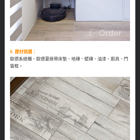
8. 建材挑選：
歐德系統櫃、歐德夏綠蒂床墊、地磚、壁磚、油漆、廚具、門
窗框。