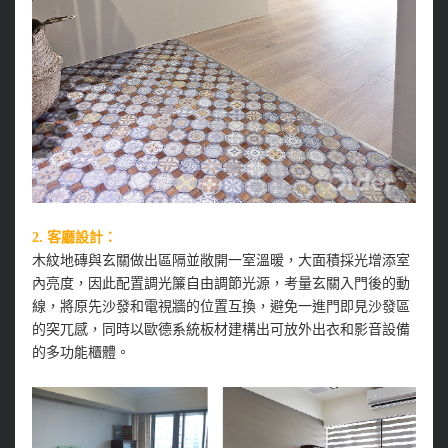
2. 客廳設計：
木紋地磚與玄關做出區隔並敞開一室溫暖，大面積採光增添室
內亮度，因此配置調光簾自由調節光源，考量玄關入門後的動
線，將原先沙發和電視牆的位置互換，避免一進門即見沙發區
的突兀感，同時以歐德系統板材建構出可放外出衣和影音設備
的多功能櫃體。