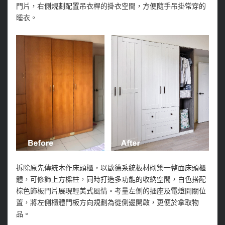
門片，右側規劃配置吊衣桿的掛衣空間，方便隨手吊掛常穿的
睡衣。
拆除原先傳統木作床頭櫃，以歐德系統板材砌築一整面床頭櫃
體，可修飾上方樑柱，同時打造多功能的收納空間，白色搭配
棕色飾板門片展現輕美式風情。考量左側的插座及電燈開關位
置，將左側櫃體門板方向規劃為從側邊開啟，更便於拿取物
品。