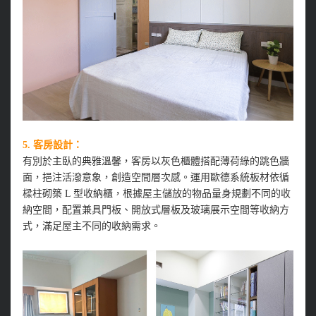
5. 客房設計：
有別於主臥的典雅溫馨，客房以灰色櫃體搭配薄荷綠的跳色牆
面，挹注活潑意象，創造空間層次感。運用歐德系統板材依循
樑柱砌築 L 型收納櫃，根據屋主儲放的物品量身規劃不同的收
納空間，配置兼具門板、開放式層板及玻璃展示空間等收納方
式，滿足屋主不同的收納需求。