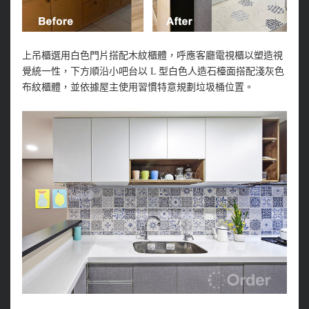
上吊櫃選用白色門片搭配木紋櫃體，呼應客廳電視櫃以塑造視
覺統一性，下方順沿小吧台以 L 型白色人造石檯面搭配淺灰色
布紋櫃體，並依據屋主使用習慣特意規劃垃圾桶位置。