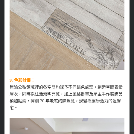
9. 色彩計畫：
無論公私領域裡的各空間均賦予不同跳色處理，創造空間表情
層次，同時挹注活潑明亮感，加上風格掛畫及屋主手作裝飾品
稍加點綴，揮別 20 年老宅的陳舊感，蛻變為繽紛活力的溫馨
宅。