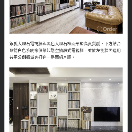
銀狐大理石電視牆與黑色大理石檯面形塑高貴質感，下方結合
歐德白色系統傢俱築起懸空抽屜式電視櫃，並於左側牆面運用
共用公側櫃量身打造一整面唱片牆。