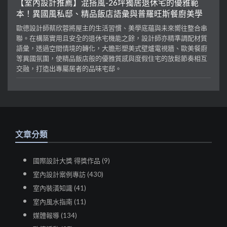
【室內設計推薦】混搭風-26坪獨居退休宅的優雅範
本！異國風私邸、精品飯店語彙與普羅旺斯餐廚美學
歐德設計師蔡欣蓉將屋主的生活習慣、美學底蘊與未來嚮往整合串
聯。在構築實用且安全的退休宅機能之餘，設計師亦精準調配材質
語彙，透過空間情境的轉化，大膽形塑美式壁爐電視牆、歐美餐廚
等異國氛圍，使精品飯店般的優雅質感與度假住宅的放鬆節奏相互
交融，打造出專屬居者的品味宅邸。
文章分類
國際設計大獎 得獎作品 (9)
室內設計案例專訪 (430)
室內裝潢知識 (41)
室內風水指南 (11)
媒體報導 (134)