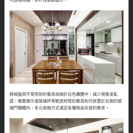
可放咖啡機、茶杯及裝飾品外。
將碗盤與不常用到的餐具收納於白色櫃體中，減少視覺凌亂
感，需要展示或玻璃杯等輕透材質的餐具則可放置於右側的玻
璃門櫃體內，多元收納方式滿足各種物品存放的需求。