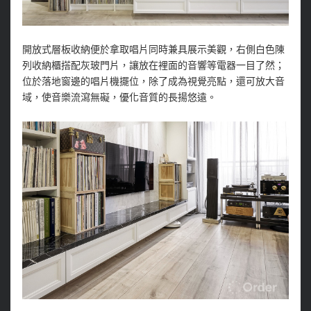
開放式層板收納便於拿取唱片同時兼具展示美觀，右側白色陳
列收納櫃搭配灰玻門片，讓放在裡面的音響等電器一目了然；
位於落地窗邊的唱片機擺位，除了成為視覺亮點，還可放大音
域，使音樂流瀉無礙，優化音質的長揚悠遠。