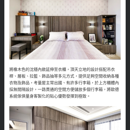
將橡木色的沈穩內斂延伸至衣櫃，頂天立地的設計搭配吊衣
桿、層板、拉籃、飾品抽等多元方式，提供足夠空間收納各種
衣物及飾品，考量屋主常出國、有許多行李箱，於上方櫃體內
採無間隔設計，一路貫通的空間方便儲放多個行李箱，將歐德
系統傢俱量身客製化的貼心優勢發揮到極致。