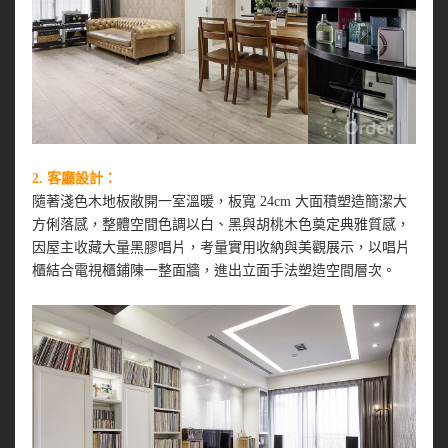
2. 客廳設計：
隨著淺色木地板敞開一室溫暖，板寬 24cm 大面積塑造簡潔大
方俐落感，整體空間色調以白、黑與胡桃木色奠定典雅質感，
因屋主收藏大量黑膠唱片，考量實用收納與美觀展示，以唱片
櫃結合電視櫃鋪陳一整面牆，進出立面手法塑造空間層次。