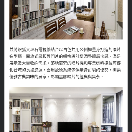
並將銀狐大理石電視牆結合以白色共用公側櫃量身打造的唱片
造型櫃，開放式層板與門片的錯格設計增添整體層次感，滿足
展示及大量收納需求，落地窗旁的唱片機和專業喇叭擺位可優
化音域的長揚悠遠，善用歐德系統傢俱量身訂製的優勢，砌築
優雅古典韻味的居家，彰顯黑膠唱片的經典與雋永。