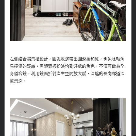
左側結合端景櫃設計，圓弧收邊帶出圓潤柔和感，也免除轉角
易撞傷的疑慮，黑鏡背板扮演恰到好處的角色，不僅可做為全
身儀容鏡，利用鏡面折射產生空間放大感，深邃的長向廊道深
遠景深。