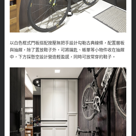
以白色框式門板搭配按壓無把手設計勾勒古典線條，配置層板
與抽屜，除了置放鞋子外，可將鑰匙、帳單等小物件收在抽屜
中，下方採懸空設計營造輕盈感，同時可放常穿的鞋子。