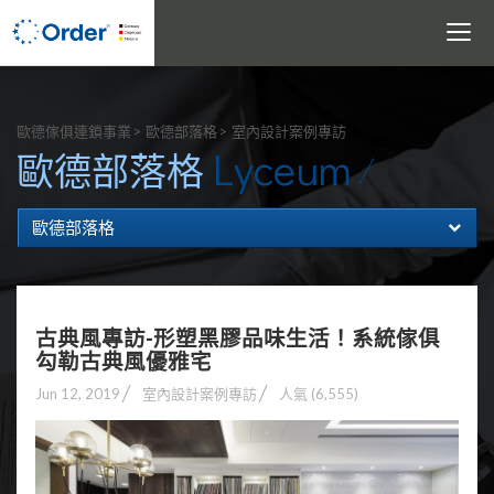
Toggle
navigati
搜尋
歐德傢俱連鎖事業
歐德部落格
室內設計案例專訪
Lyceum
歐德部落格
歐德部落格
古典風專訪-形塑黑膠品味生活！系統傢俱
勾勒古典風優雅宅
Jun 12, 2019
室內設計案例專訪
人氣 (6,555)