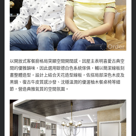
以開放式客餐廚格局突顯空間開闊感，因屋主表明喜愛古典空
間的優雅韻味，因此選用歐德白色系統傢俱，輔以簡潔線板刻
畫整體造型，設計上結合天花造型線板，佐搭局部深色木皮及
黑鏡、復古牛皮質感沙發、沈穩溫潤的優渥柚木餐桌椅等細
節，營造典雅氣質的空間氛圍。