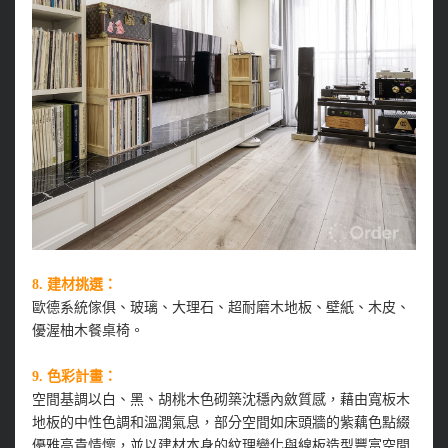
8. 建材挑選：
歐德系統傢俱、玻璃、大理石、超耐磨木地板、壁紙、木皮、
優渥柚木餐桌椅。
9. 色彩計畫：
空間基調以白、黑、胡桃木色砌築沈穩內斂質感，藉由寬板木
地板的中性色調和溫潤氣息，部分空間如床頭牆的紫藕色點綴
優雅高貴情懷，並以建材本身的紋理變化與線板造型豐富空間