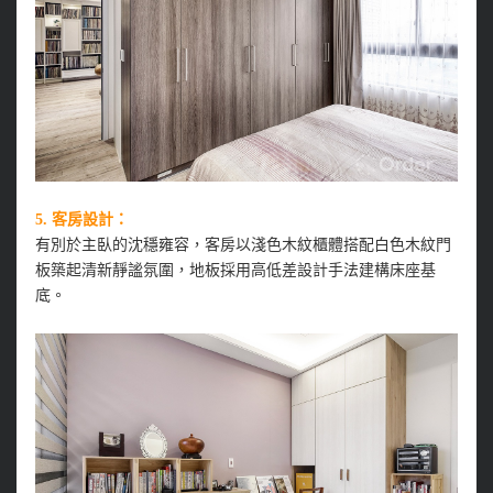
5. 客房設計：
有別於主臥的沈穩雍容，客房以淺色木紋櫃體搭配白色木紋門
板築起清新靜謐氛圍，地板採用高低差設計手法建構床座基
底。