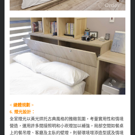
< 總體規劃 >
6. 燈光設計：
全室燈光以黃光烘托古典風格的雅緻氛圍，考量實用性和情境
營造，運用許多間接照明和小崁燈加以補強，局部空間如餐桌
上的餐吊燈、客廳及主臥的壁燈，則替環境增添造型感及情境