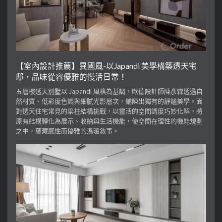
【室內設計推薦】異國風-以Japandi 美學構築透天宅
邸，品味從容優雅的慢活日常！
五層樓透天別墅以 Japandi 風格為基調，歐德設計師陳彥霖透過自
然材質、低彩度色調與細膩光影層次，鋪陳出獨有的靜謐美學。面
對透天住宅常見的梁柱結構挑戰，以靈活的空間調度巧妙化解，將
原有結構轉化為展示、收納與生活機能，使空間在理性的機能規劃
之中，蘊藏感性而優雅的溫暖敘事。