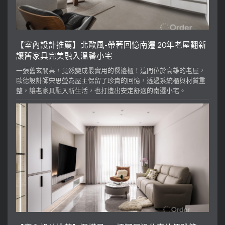
【室內設計推薦】北歐風-帶著回憶南遷 20年老屋翻新
讓舊家具完美融入溫馨小宅
一張舊玄關桌，竟然變成最實用的餐邊櫃！這間位於高雄的老屋，
歐德設計師宋思瑩為屋主保留了珍貴的回憶，透過系統櫃與材質重
整，讓老家具融入新生活，也打造出安定舒適的南遷小宅。