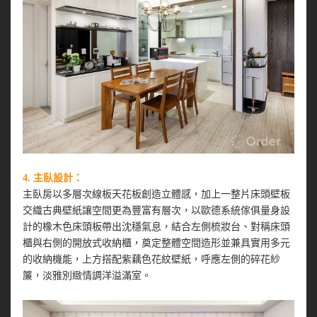
4. 主臥設計：
主臥房以多層次線板天花板創造立體感，加上一整片床頭壁板
交織古典壁紙讓空間更為豐富有層次，以歐德系統傢俱量身設
計的橡木色床頭板帶出沈穩氣息，結合左側梳妝台、對稱床頭
櫃與右側的開放式收納櫃，奠定整體空間造形並兼具實用多元
的收納機能，上方搭配紫藕色花紋壁紙，呼應左側的碎花紗
簾，淡雅別緻情調洋溢滿室。