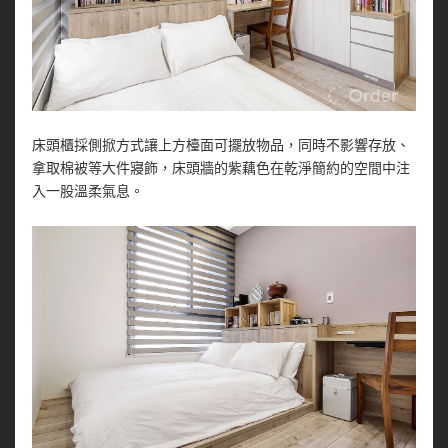
床頭櫃採側掀方式讓上方檯面可擺放物品，同時不影響存放、
拿取棉被等大件寢飾，床頭牆的紫藕色在乾淨簡約的空間中注
入一股溫柔氣息。