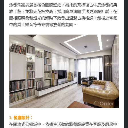
沙發背牆挑選香檳色圖騰壁紙，襯托奶茶棕復古牛皮沙發的典
雅工藝，並將天花板拉高，採用簡單溝縫手法更添設計感，在
間接照明柔和燈光的輝映下散發出溫潤古典格調，飄揚於空氣
中的爵士樂音符帶來慵懶放鬆的氛圍。
3. 餐廳設計：
在開放式公領域中，依據生活動線將餐廳設置在客廳及廚房中