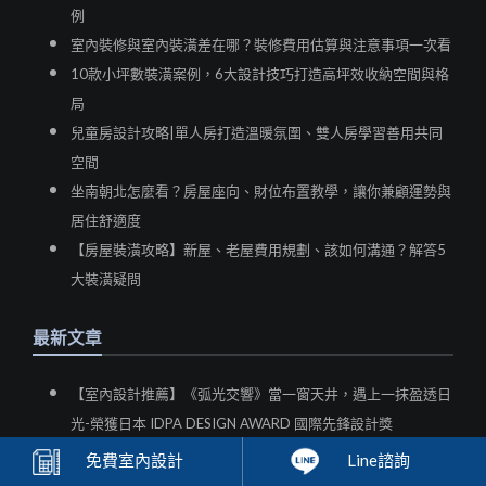
例
室內裝修與室內裝潢差在哪？裝修費用估算與注意事項一次看
10款小坪數裝潢案例，6大設計技巧打造高坪效收納空間與格
局
兒童房設計攻略|單人房打造溫暖氛圍、雙人房學習善用共同
空間
坐南朝北怎麼看？房屋座向、財位布置教學，讓你兼顧運勢與
居住舒適度
【房屋裝潢攻略】新屋、老屋費用規劃、該如何溝通？解答5
大裝潢疑問
最新文章
【室內設計推薦】《弧光交響》當一窗天井，遇上一抹盈透日
光-榮獲日本 IDPA DESIGN AWARD 國際先鋒設計獎
【室內設計推薦】異國風-以Japandi 美學構築透天宅邸，品味
免費
室內設計
Line諮詢
從容優雅的慢活日常！