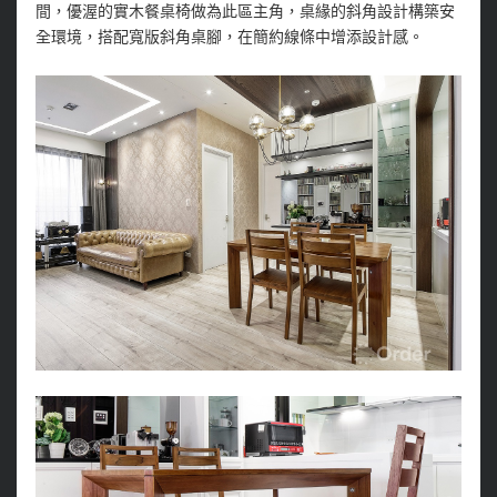
間，優渥的實木餐桌椅做為此區主角，桌緣的斜角設計構築安
全環境，搭配寬版斜角桌腳，在簡約線條中增添設計感。