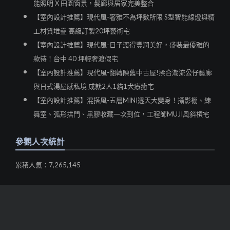
能照明 X 田園窗景，髮廊與居家完美整合
【室內設計推薦】現代風-奢雅不為坪數所限 S型智能線燈與精
工材質堆疊 高級訂製20坪藝術宅
【室內設計推薦】現代風-日子渡得豐潤美好，盛裝最優雅的
款待！台中 40 坪輕奢渡假宅
【室內設計推薦】現代風-翻轉陳舊中古屋!揉合潮流公仔藝廊
與日式湯屋感私境 成就2人1貓1犬療癒宅
【室內設計推薦】混搭風-五層MINI透天大變身！攝影棚、練
舞室、弧形拱門、黑膠收藏一次到位，工程師MUJI風斜槓宅
參觀人次統計
累積人氣：7,265,145