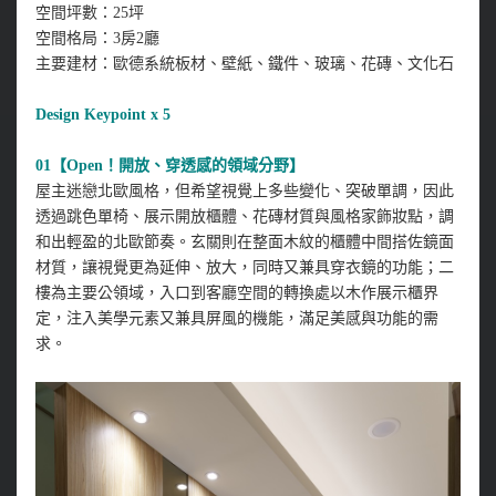
空間坪數：25坪
空間格局：3房2廳
主要建材：歐德系統板材、壁紙、鐵件、玻璃、花磚、文化石
Design Keypoint x 5
01【Open！開放、穿透感的領域分野】
屋主迷戀北歐風格，但希望視覺上多些變化、突破單調，因此
透過跳色單椅、展示開放櫃體、花磚材質與風格家飾妝點，調
和出輕盈的北歐節奏。玄關則在整面木紋的櫃體中間搭佐鏡面
材質，讓視覺更為延伸、放大，同時又兼具穿衣鏡的功能；二
樓為主要公領域，入口到客廳空間的轉換處以木作展示櫃界
定，注入美學元素又兼具屏風的機能，滿足美感與功能的需
求。