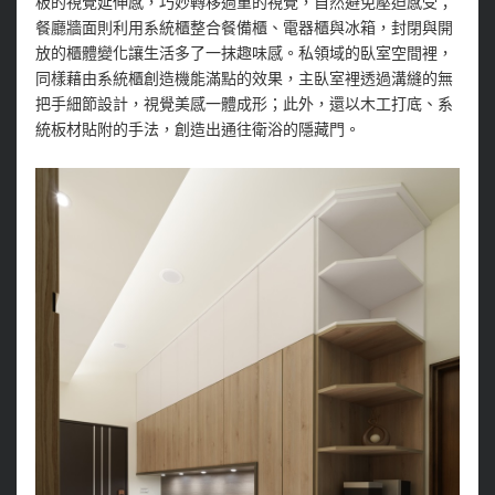
板的視覺延伸感，巧妙轉移過重的視覺，自然避免壓迫感受；
餐廳牆面則利用系統櫃整合餐備櫃、電器櫃與冰箱，封閉與開
放的櫃體變化讓生活多了一抹趣味感。私領域的臥室空間裡，
同樣藉由系統櫃創造機能滿點的效果，主臥室裡透過溝縫的無
把手細節設計，視覺美感一體成形；此外，還以木工打底、系
統板材貼附的手法，創造出通往衛浴的隱藏門。