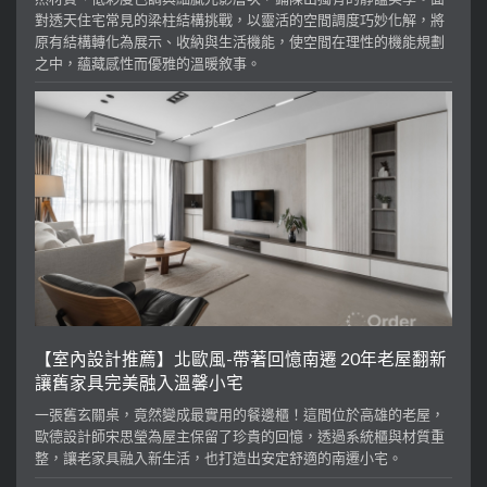
對透天住宅常見的梁柱結構挑戰，以靈活的空間調度巧妙化解，將
原有結構轉化為展示、收納與生活機能，使空間在理性的機能規劃
之中，蘊藏感性而優雅的溫暖敘事。
【室內設計推薦】北歐風-帶著回憶南遷 20年老屋翻新
讓舊家具完美融入溫馨小宅
一張舊玄關桌，竟然變成最實用的餐邊櫃！這間位於高雄的老屋，
歐德設計師宋思瑩為屋主保留了珍貴的回憶，透過系統櫃與材質重
整，讓老家具融入新生活，也打造出安定舒適的南遷小宅。