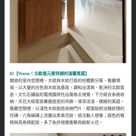
02【Warm！北歐風元素特調的溫馨質感】
開放的室內空間裡，大樑與木紋打造的柱體劃分客、餐廳領
域，以大量的白色與木紋為基底，調和出清爽、乾淨的北歐氣
息。文化石鋪設的電視牆烘托出風格主視覺，下方結合系統收
納，天花大樑垂掛麋鹿造型的吊飾，增添活潑、精緻的美感。
餐廳空間裡，以淺色木紋創造收納門片，壁面貼附淡雅紋理的
花磚，六角磁磚上流露出柔美花紋，挹注動人想像；跳色的餐
椅與高角椅配搭，多了些許視覺衝擊與創新火花。