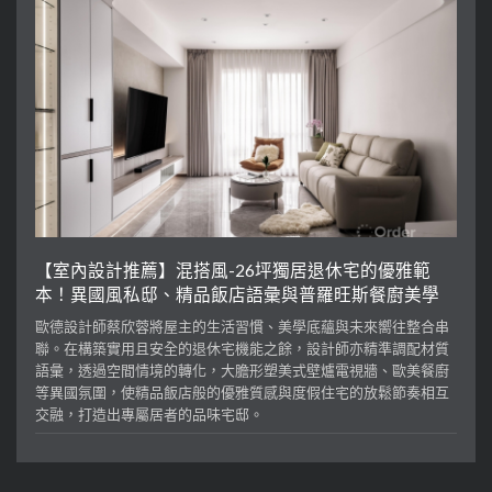
【室內設計推薦】混搭風-26坪獨居退休宅的優雅範
本！異國風私邸、精品飯店語彙與普羅旺斯餐廚美學
歐德設計師蔡欣蓉將屋主的生活習慣、美學底蘊與未來嚮往整合串
聯。在構築實用且安全的退休宅機能之餘，設計師亦精準調配材質
語彙，透過空間情境的轉化，大膽形塑美式壁爐電視牆、歐美餐廚
等異國氛圍，使精品飯店般的優雅質感與度假住宅的放鬆節奏相互
交融，打造出專屬居者的品味宅邸。