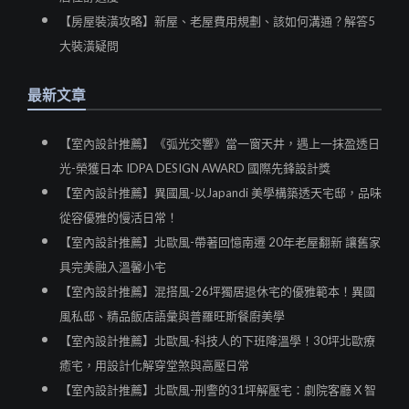
【房屋裝潢攻略】新屋、老屋費用規劃、該如何溝通？解答5
大裝潢疑問
最新文章
【室內設計推薦】《弧光交響》當一窗天井，遇上一抹盈透日
光-榮獲日本 IDPA DESIGN AWARD 國際先鋒設計獎
【室內設計推薦】異國風-以Japandi 美學構築透天宅邸，品味
從容優雅的慢活日常！
【室內設計推薦】北歐風-帶著回憶南遷 20年老屋翻新 讓舊家
具完美融入溫馨小宅
【室內設計推薦】混搭風-26坪獨居退休宅的優雅範本！異國
風私邸、精品飯店語彙與普羅旺斯餐廚美學
【室內設計推薦】北歐風-科技人的下班降溫學！30坪北歐療
癒宅，用設計化解穿堂煞與高壓日常
【室內設計推薦】北歐風-刑警的31坪解壓宅：劇院客廳 X 智