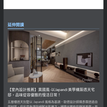
延伸閱讀
【室內設計推薦】異國風-以Japandi 美學構築透天宅
邸，品味從容優雅的慢活日常！
五層樓透天別墅以 Japandi 風格為基調，歐德設計師陳彥霖透過自
然材質、低彩度色調與細膩光影層次，鋪陳出獨有的靜謐美學。面