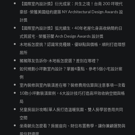
【國際室內設計獎】衍光成家：共生之境！台南 200 坪現代
豪邸 -榮獲美國紐約建築 NY Architectural Design Awards 設
計獎
【國際室內設計獎】弧光續生，40年老屋化身高收納簡約日
式質感宅 - 榮獲芬蘭 Arch Design Awards 設計獎
木地板怎麼挑？認識常見種類、優缺點與價格，順利打造理想
居所
豬豬隊友告訴你-木地板怎麼選？差別在哪裡？
如何規劃小坪數室內設計？掌握4重點、參考5個小宅設計案
例
室內裝修與室內裝潢差在哪？裝修費用估算與注意事項一次看
10款小坪數裝潢案例，6大設計技巧打造高坪效收納空間與格
局
兒童房設計攻略|單人房打造溫暖氛圍、雙人房學習善用共同
空間
坐南朝北怎麼看？房屋座向、財位布置教學，讓你兼顧運勢與
居住舒適度