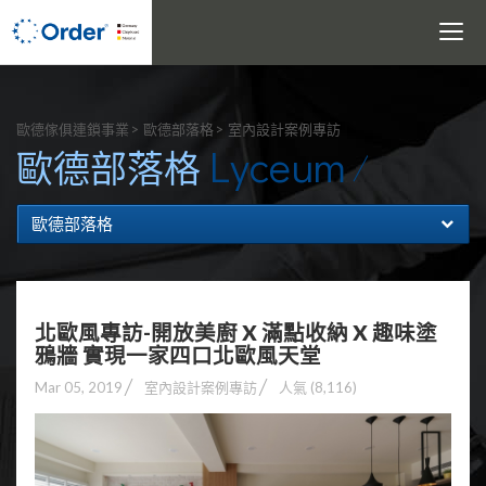
Toggle
navigati
搜尋
歐德傢俱連鎖事業
歐德部落格
室內設計案例專訪
Lyceum
歐德部落格
歐德部落格
北歐風專訪-開放美廚 X 滿點收納 X 趣味塗
鴉牆 實現一家四口北歐風天堂
Mar 05, 2019
室內設計案例專訪
人氣 (8,116)