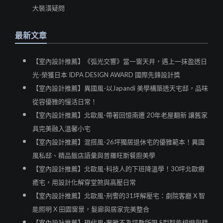
大裝潢疑問
最新文章
【室內設計推薦】《弧光交響》當一窗天井，遇上一抹盈透日
光-榮獲日本 IDPA DESIGN AWARD 國際先鋒設計獎
【室內設計推薦】異國風-以Japandi 美學構築透天宅邸，品味
從容優雅的慢活日常！
【室內設計推薦】北歐風-帶著回憶南遷 20年老屋翻新 讓舊家
具完美融入溫馨小宅
【室內設計推薦】混搭風-26坪獨居退休宅的優雅範本！異國
風私邸、精品飯店語彙與普羅旺斯餐廚美學
【室內設計推薦】北歐風-科技人的下班降溫學！30坪北歐療
癒宅，用設計化解穿堂煞與高壓日常
【室內設計推薦】北歐風-刑警的31坪解壓宅：劇院客廳 X 智
能照明 X 田園窗景，髮廊與居家完美整合
【室內設計推薦】現代風-奢雅不為坪數所限 S型智能線燈與精