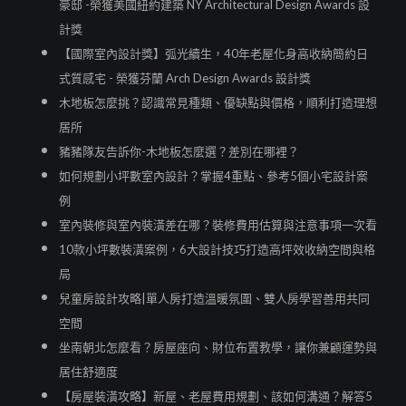
豪邸 -榮獲美國紐約建築 NY Architectural Design Awards 設
計獎
【國際室內設計獎】弧光續生，40年老屋化身高收納簡約日
式質感宅 - 榮獲芬蘭 Arch Design Awards 設計獎
木地板怎麼挑？認識常見種類、優缺點與價格，順利打造理想
居所
豬豬隊友告訴你-木地板怎麼選？差別在哪裡？
如何規劃小坪數室內設計？掌握4重點、參考5個小宅設計案
例
室內裝修與室內裝潢差在哪？裝修費用估算與注意事項一次看
10款小坪數裝潢案例，6大設計技巧打造高坪效收納空間與格
局
兒童房設計攻略|單人房打造溫暖氛圍、雙人房學習善用共同
空間
坐南朝北怎麼看？房屋座向、財位布置教學，讓你兼顧運勢與
居住舒適度
【房屋裝潢攻略】新屋、老屋費用規劃、該如何溝通？解答5