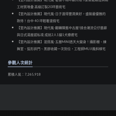
工材質堆疊 高級訂製20坪藝術宅
【室內設計推薦】現代風-日子渡得豐潤美好，盛裝最優雅的
款待！台中 40 坪輕奢渡假宅
【室內設計推薦】現代風-翻轉陳舊中古屋!揉合潮流公仔藝廊
與日式湯屋感私境 成就2人1貓1犬療癒宅
【室內設計推薦】混搭風-五層MINI透天大變身！攝影棚、練
舞室、弧形拱門、黑膠收藏一次到位，工程師MUJI風斜槓宅
參觀人次統計
累積人氣：7,265,918