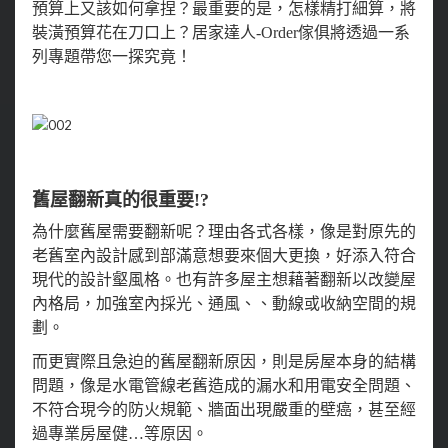
預算上又該如何拿捏？最重要的是，怎樣精打細算，將
裝潢預算花在刀口上？居家達人-Order傢俱將透過一系
列專題帶您一探究竟！
舊屋翻新真的很重要!?
為什麼舊屋需要翻新呢？理由各式各樣，像是對原先的
老舊室內設計感到部滿意想要來個大更換，好添入符合
現代的設計壑風格。也有許多屋主想藉著翻新以改變屋
內格局，加強室內採光、通風、、動線或收納空間的規
劃。
而更實際且急迫的舊屋翻新原因，則是房屋本身的結構
問題，像是水電管線老舊造成的漏水和用電安全問題、
不符合現今的防火規範、牆面出現嚴重的壁癌，甚至經
過專業房屋健…等原因。