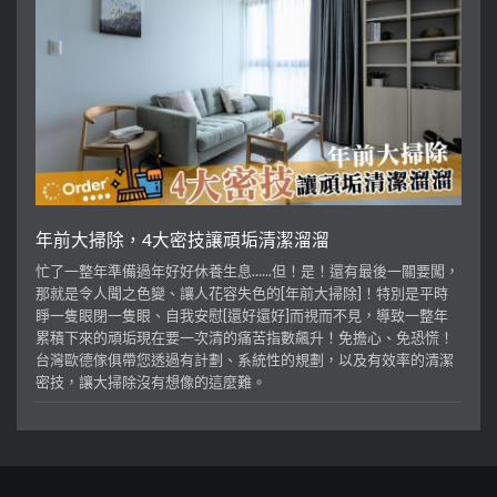
年前大掃除，4大密技讓頑垢清潔溜溜
忙了一整年準備過年好好休養生息......但！是！還有最後一關要闖，
那就是令人聞之色變、讓人花容失色的[年前大掃除]！特別是平時
睜一隻眼閉一隻眼、自我安慰[還好還好]而視而不見，導致一整年
累積下來的頑垢現在要一次清的痛苦指數飆升！免擔心、免恐慌！
台灣歐德傢俱帶您透過有計劃、系統性的規劃，以及有效率的清潔
密技，讓大掃除沒有想像的這麼難。