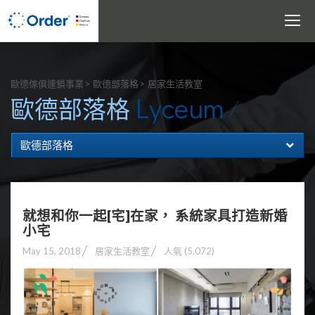
Toggle
navigati
搜尋
歐德傢俱連鎖事業
歐德部落格
居家生活教室
Lyceum
歐德部落格
歐德部落格
就想和你一起[宅]在家， 系統家具打造新婚
小宅
May 15, 2018
居家生活教室
人氣 (5,072)