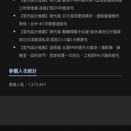
【室內設計推薦】現代風-奢雅不為坪數所限 S型智能線燈與精
工材質堆疊 高級訂製20坪藝術宅
【室內設計推薦】現代風-日子渡得豐潤美好，盛裝最優雅的
款待！台中 40 坪輕奢渡假宅
【室內設計推薦】現代風-翻轉陳舊中古屋!揉合潮流公仔藝廊
與日式湯屋感私境 成就2人1貓1犬療癒宅
【室內設計推薦】混搭風-五層MINI透天大變身！攝影棚、練
舞室、弧形拱門、黑膠收藏一次到位，工程師MUJI風斜槓宅
參觀人次統計
累積人氣：7,273,347