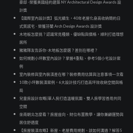
豪邸 -榮獲美國紐約建築 NY Architectural Design Awards 設
計獎
【國際室內設計獎】弧光續生，40年老屋化身高收納簡約日
式質感宅 - 榮獲芬蘭 Arch Design Awards 設計獎
木地板怎麼挑？認識常見種類、優缺點與價格，順利打造理想
居所
豬豬隊友告訴你-木地板怎麼選？差別在哪裡？
如何規劃小坪數室內設計？掌握4重點、參考5個小宅設計案
例
室內裝修與室內裝潢差在哪？裝修費用估算與注意事項一次看
10款小坪數裝潢案例，6大設計技巧打造高坪效收納空間與格
局
兒童房設計攻略|單人房打造溫暖氛圍、雙人房學習善用共同
空間
坐南朝北怎麼看？房屋座向、財位布置教學，讓你兼顧運勢與
居住舒適度
【房屋裝潢攻略】新屋、老屋費用規劃、該如何溝通？解答5