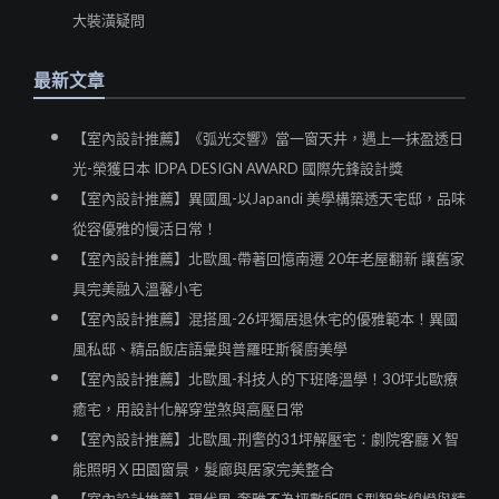
大裝潢疑問
最新文章
【室內設計推薦】《弧光交響》當一窗天井，遇上一抹盈透日
光-榮獲日本 IDPA DESIGN AWARD 國際先鋒設計獎
【室內設計推薦】異國風-以Japandi 美學構築透天宅邸，品味
從容優雅的慢活日常！
【室內設計推薦】北歐風-帶著回憶南遷 20年老屋翻新 讓舊家
具完美融入溫馨小宅
【室內設計推薦】混搭風-26坪獨居退休宅的優雅範本！異國
風私邸、精品飯店語彙與普羅旺斯餐廚美學
【室內設計推薦】北歐風-科技人的下班降溫學！30坪北歐療
癒宅，用設計化解穿堂煞與高壓日常
【室內設計推薦】北歐風-刑警的31坪解壓宅：劇院客廳 X 智
能照明 X 田園窗景，髮廊與居家完美整合