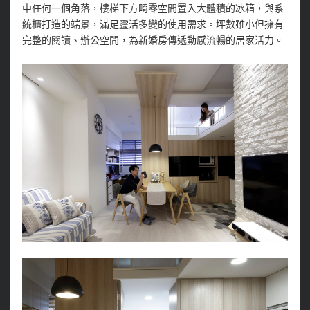
中任何一個角落，樓梯下方畸零空間置入大體積的冰箱，與系
統櫃打造的端景，滿足靈活多變的使用需求。坪數雖小但擁有
完整的閱讀、辦公空間，為新婚房傳遞動感流暢的居家活力。