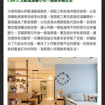
Case 3. 北歐風溫馨小宅，開啟幸福生活
沙發背牆以紓壓淺藍做跳色，搭配上有如海洋般的地毯，以及
溫暖軌道燈帶活絡室內氛圍，營造輕工業北歐風的溫馨簡約。
電視牆為了節省預算，以仿真清水模壁紙取代清水模，並使用
雙色電視櫃活絡空間，讓小坪數一樣能運用不同材質代出多種
變化。玄關屏風可作為一道端景牆，簍空設計保有穿透感，讓
空間保有流動性。凹槽房型設計為更衣室爭取了空間，衣櫃結
合了化妝台的功能，解決了小坪數空間不足的窘境，利用系統
板材量身訂作的特性，為新婚小宅開啟幸福生活。