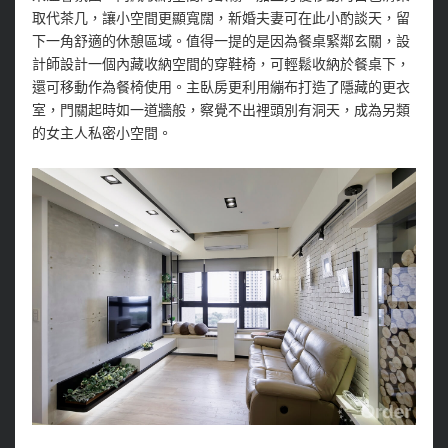
取代茶几，讓小空間更顯寬闊，新婚夫妻可在此小酌談天，留
下一角舒適的休憩區域。值得一提的是因為餐桌緊鄰玄關，設
計師設計一個內藏收納空間的穿鞋椅，可輕鬆收納於餐桌下，
還可移動作為餐椅使用。主臥房更利用繃布打造了隱藏的更衣
室，門關起時如一道牆般，察覺不出裡頭別有洞天，成為另類
的女主人私密小空間。