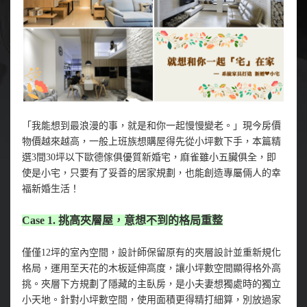
「我能想到最浪漫的事，就是和你一起慢慢變老。」現今房價
物價越來越高，一般上班族想購屋得先從小坪數下手，本篇精
選3間30坪以下歐德傢俱優質新婚宅，麻雀雖小五臟俱全，即
使是小宅，只要有了妥善的居家規劃，也能創造專屬倆人的幸
福新婚生活！
Case 1. 挑高夾層屋，意想不到的格局重整
僅僅12坪的室內空間，設計師保留原有的夾層設計並重新規化
格局，運用至天花的木板延伸高度，讓小坪數空間顯得格外高
挑。夾層下方規劃了隱藏的主臥房，是小夫妻想獨處時的獨立
小天地。針對小坪數空間，使用面積更得精打細算，別放過家